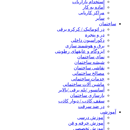
استخدام بازاریاب
آماده به کار
مراکز کاریابی
سایر
ساختمان
در اتوماتیک / کرکره برقی
در و پنجره
دکوراسیون داخلی
برق و هوشمند سازی
ایزوگام و عایقهای رطوبتی
نمای ساختمان
شیشه ساختمان
نقاشی ساختمان
مصالح ساختمانی
خدمات ساختمانی
ماشین آلات ساختمانی
آسانسور /پله برقی /بالابر
بازسازی ساختمان
سقف کاذب / دیوار کاذب
در ضد سرقت
آموزشی
آموزش درسی
آموزش حرفه و فن
آموزش تخصصی