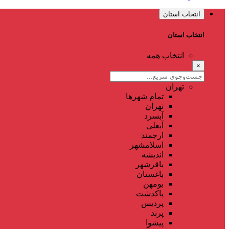
انتخاب استان
انتخاب استان
انتخاب همه
×
تهران
تمام شهر‌ها
تهران
آبسرد
آبعلی
ارجمند
اسلامشهر
اندیشه
باقرشهر
باغستان
بومهن
پاکدشت
پردیس
پرند
پیشوا