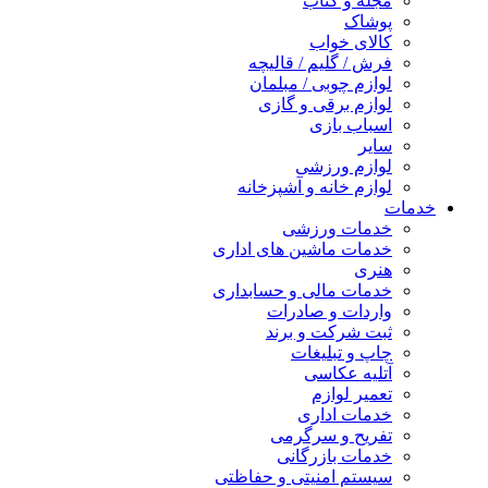
مجله و کتاب
پوشاک
کالای خواب
فرش / گلیم / قالیچه
لوازم چوبی / مبلمان
لوازم برقی و گازی
اسباب بازی
سایر
لوازم ورزشی
لوازم خانه و آشپزخانه
خدمات
خدمات ورزشی
خدمات ماشین های اداری
هنری
خدمات مالی و حسابداری
واردات و صادرات
ثبت شرکت و برند
چاپ و تبلیغات
آتلیه عکاسی
تعمیر لوازم
خدمات اداری
تفریح و سرگرمی
خدمات بازرگانی
سیستم امنیتی و حفاظتی