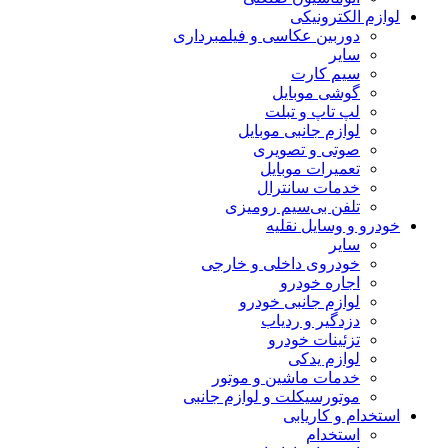
لوازم الکترونیکی
دوربین عکاسی و فیلمبرداری
سایر
سیم کارت
گوشی موبایل
لپ تاپ و تبلت
لوازم جانبی موبایل
صوتی و تصویری
تعمیرات موبایل
خدمات سانترال
تلفن بی‌سیم رومیزی
خودرو و وسایل نقلیه
سایر
خودروی داخلی و خارجی
اجاره خودرو
لوازم جانبی خودرو
دزدگیر و ردیاب
تزئینات خودرو
لوازم یدکی
خدمات ماشین و موتور
موتورسیکلت و لوازم جانبی
استخدام و کاریابی
استخدام