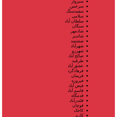
سبزوار
سرخس
سفیدسنگ
سلامی
سلطان آباد
سنگان
شادمهر
شاندیز
ششتمد
شهرآباد
شهرزو
صالح آباد
طرقبه
عشق آباد
فرهادگرد
فریمان
فیروزه
فیض آباد
قاسم آباد
قدمگاه
قلندرآباد
قوچان
کاخک
کاریز