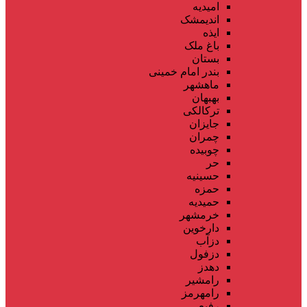
امیدیه
اندیمشک
ایذه
باغ ملک
بستان
بندر امام خمینی
ماهشهر
بهبهان
ترکالکی
جایزان
چمران
چوبیده
حر
حسینیه
حمزه
حمیدیه
خرمشهر
دارخوین
دزآب
دزفول
دهدز
رامشیر
رامهرمز
رفیع