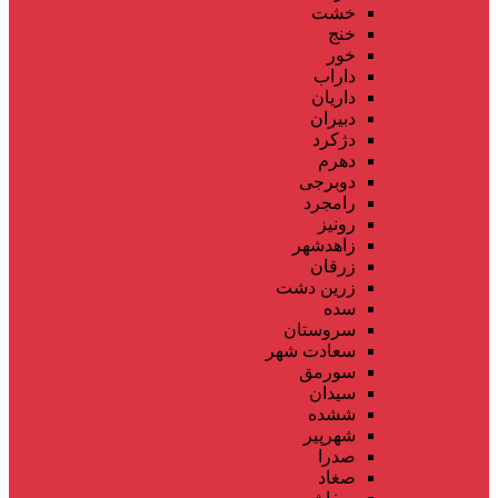
خشت
خنج
خور
داراب
داریان
دبیران
دژکرد
دهرم
دوبرجی
رامجرد
رونیز
زاهدشهر
زرقان
زرین دشت
سده
سروستان
سعادت شهر
سورمق
سیدان
ششده
شهرپیر
صدرا
صغاد