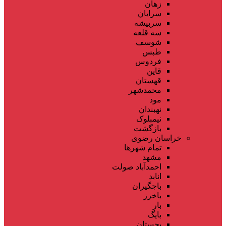
زهان
سرایان
سربیشه
سه قلعه
شوسف
طبس
فردوس
قاین
قهستان
محمدشهر
مود
نهبندان
نیمبلوک
بازگشت
خراسان رضوی
تمام شهر‌ها
مشهد
احمدآباد صولت
انابد
باجگیران
باخرز
بار
بایگ
بجستان