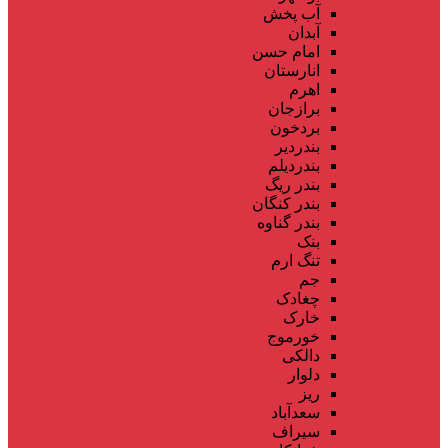
آب پخش
آبدان
امام حسن
انارستان
اهرم
برازجان
بردخون
بندردیر
بندردیلم
بندر ریگ
بندر کنگان
بندر گناوه
بنک
تنگ ارم
جم
چغادک
خارک
خورموج
دالکی
دلوار
ریز
سعدآباد
سیراف