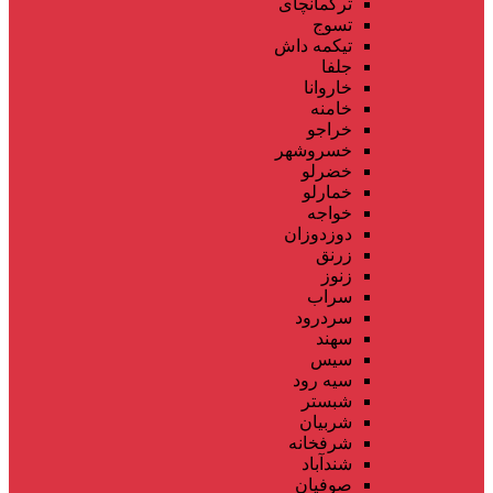
ترکمانچای
تسوج
تیکمه داش
جلفا
خاروانا
خامنه
خراجو
خسروشهر
خضرلو
خمارلو
خواجه
دوزدوزان
زرنق
زنوز
سراب
سردرود
سهند
سیس
سیه رود
شبستر
شربیان
شرفخانه
شندآباد
صوفیان