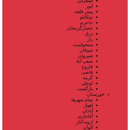
اسفراین
ایور
پیش قلعه
تیتکانلو
جاجرم
حصارگرمخان
درق
راز
سنخواست
شوقان
شیروان
صفی آباد
فاروج
قاضی
گرمه
لوجلی
بازگشت
خوزستان
تمام شهر‌ها
اهواز
آبادان
آغاجاری
اروندکنار
الوان