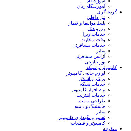
آموزشگاه
آموزشگاه زبان
گردشگری
تور داخلی
بلیط هواپیما و قطار
رزرو هتل
خدمات ویزا
وقت سفارت
خدمات مسافرتی
سایر
آژانس مسافرتی
تور خارجی
کامپیوتر و شبکه
لوازم جانبی کامپیوتر
پرینتر و اسکنر
خدمات شبکه
نرم افزار کامپیوتر
خدمات اینترنت
طراحی سایت
هاستینگ و دامنه
سایر
تعمیر و نگهداری کامپیوتر
کامپیوتر و قطعات
متفرقه