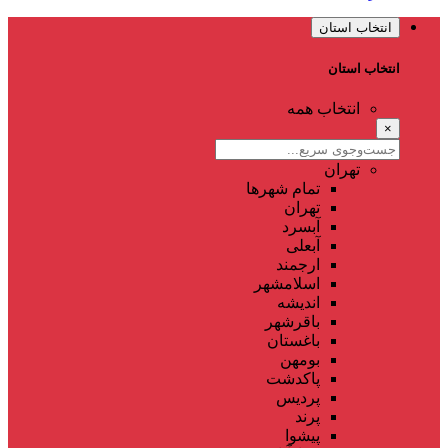
انتخاب استان
انتخاب استان
انتخاب همه
×
تهران
تمام شهر‌ها
تهران
آبسرد
آبعلی
ارجمند
اسلامشهر
اندیشه
باقرشهر
باغستان
بومهن
پاکدشت
پردیس
پرند
پیشوا