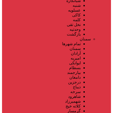
شبانکاره
شنبه
عسلویه
کاکی
کلمه
نخل تقی
وحدتیه
بازگشت
سمنان
تمام شهر‌ها
سمنان
آرادان
امیریه
ایوانکی
بسطام
بیارجمند
دامغان
درجزین
دیباج
سرخه
شاهرود
شهمیرزاد
کلاته خیج
گرمسار