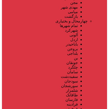
مجن
مهدی شهر
میامی
بازگشت
چهارمحال و بختیاری
تمام شهر‌ها
شهرکرد
آلونی
اردل
باباحیدر
بروجن
بلداجی
بن
جونقان
چلگرد
سامان
سفیددشت
سودجان
سورشجان
شلمزار
طاقانک
فارسان
فرادبنه
فرخ شهر