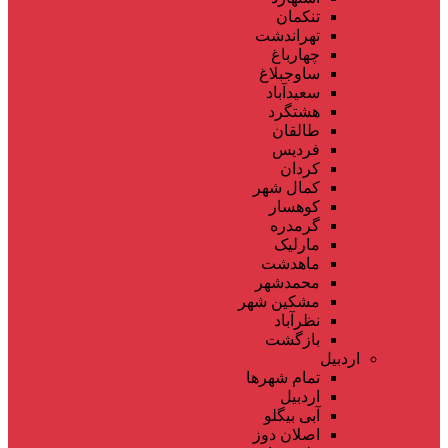
تنکمان
تهراندشت
چهارباغ
ساوجبلاغ
سعیدآباد
هشتگرد
طالقان
فردیس
کردان
کمال شهر
کوهسار
گرمدره
مارلیک
ماهدشت
محمدشهر
مشکین شهر
نظرآباد
بازگشت
اردبیل
تمام شهر‌ها
اردبیل
آبی بیگلو
اصلان دوز