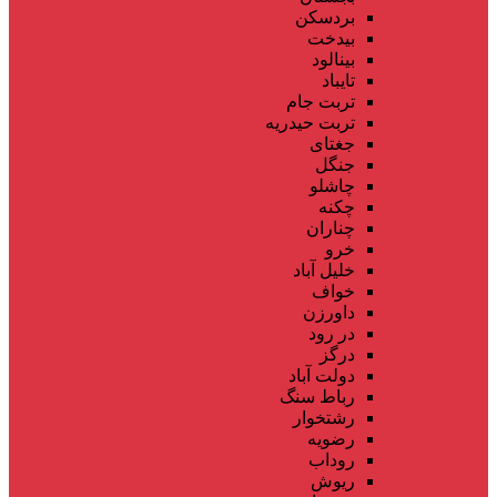
بردسکن
بیدخت
بینالود
تایباد
تربت جام
تربت حیدریه
جغتای
جنگل
چاشلو
چکنه
چناران
خرو
خلیل آباد
خواف
داورزن
در رود
درگز
دولت آباد
رباط سنگ
رشتخوار
رضویه
روداب
ریوش