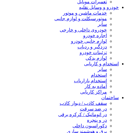
تعمیرات موبایل
خودرو و وسایل نقلیه
خدمات ماشین و موتور
موتورسیکلت و لوازم جانبی
سایر
خودروی داخلی و خارجی
اجاره خودرو
لوازم جانبی خودرو
دزدگیر و ردیاب
تزئینات خودرو
لوازم یدکی
استخدام و کاریابی
سایر
استخدام
استخدام بازاریاب
آماده به کار
مراکز کاریابی
ساختمان
سقف کاذب / دیوار کاذب
در ضد سرقت
در اتوماتیک / کرکره برقی
در و پنجره
دکوراسیون داخلی
برق و هوشمند سازی