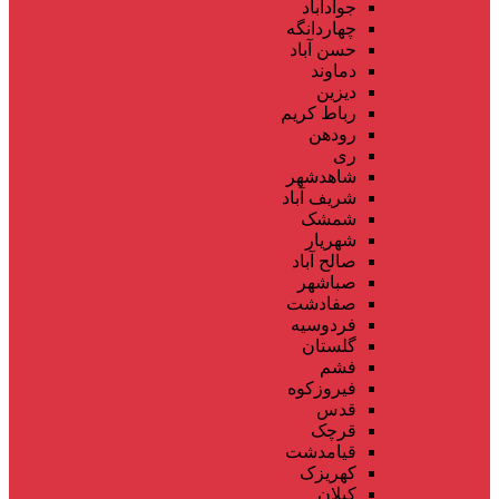
جوادآباد
چهاردانگه
حسن آباد
دماوند
دیزین
رباط کریم
رودهن
ری
شاهدشهر
شریف آباد
شمشک
شهریار
صالح آباد
صباشهر
صفادشت
فردوسیه
گلستان
فشم
فیروزکوه
قدس
قرچک
قیامدشت
کهریزک
کیلان