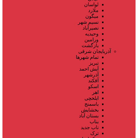
لواسان
ملارد
میگون
نسیم شهر
نصیرآباد
وحیدیه
ورامین
بازگشت
آذربایجان شرقی
تمام شهر‌ها
تبریز
آبش احمد
آذرشهر
آقکند
اسکو
اهر
ایلخچی
باسمنج
بخشایش
بستان آباد
بناب
ناب جدید
ترک