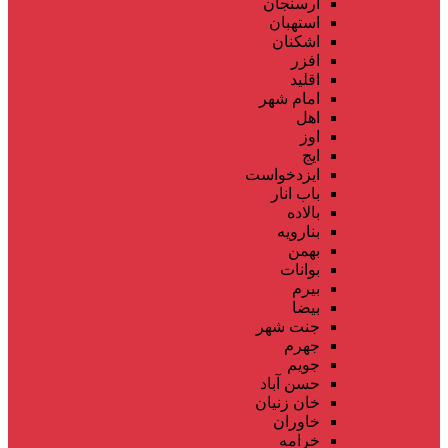
ارسنجان
استهبان
اشکنان
افزر
اقلید
امام شهر
اهل
اوز
ایج
ایزدخواست
باب انار
بالاده
بنارویه
بهمن
بوانات
بیرم
بیضا
جنت شهر
جهرم
جویم
حسن آباد
خان زنیان
خاوران
خرامه