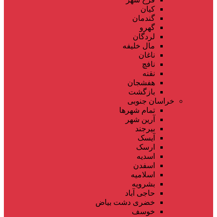
کیان
گندمان
گهرو
لردگان
مال خلیفه
ناغان
نافچ
نقنه
هفشجان
بازگشت
خراسان جنوبی
تمام شهر‌ها
آرین شهر
بیرجند
آیسک
ارسک
اسدیه
اسفدن
اسلامیه
بشرویه
حاجی آباد
خضری دشت بیاض
خوسف