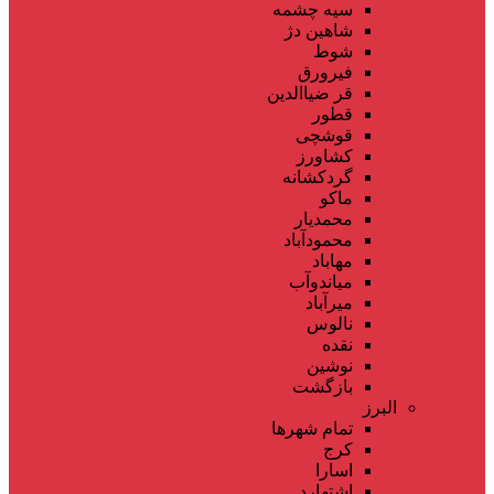
سیه چشمه
شاهین دژ
شوط
فیرورق
قر ضیاالدین
قطور
قوشچی
کشاورز
گردکشانه
ماکو
محمدیار
محمودآباد
مهاباد
میاندوآب
میرآباد
نالوس
نقده
نوشین
بازگشت
البرز
تمام شهر‌ها
کرج
اسارا
اشتهارد