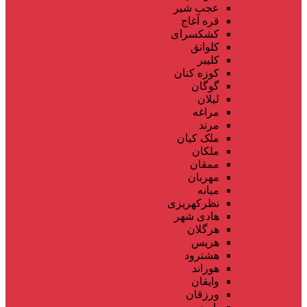
عجب شیر
قره آغاج
کشکسرای
کلوانق
کلیبر
کوزه کنان
گوگان
لیلان
مراغه
مرند
ملک کیان
ملکان
ممقان
مهربان
میانه
نظرکهریزی
هادی شهر
هرگلان
هریس
هشترود
هوراند
وایقان
ورزقان