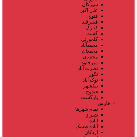
سیرکان
علی اکبر
فنوج
قصرقند
کنارک
گشت
گلمورتی
محمدآباد
محمدان
محمدی
میرجاوه
نصرت آباد
نگور
نوک آباد
نیکشهر
هیدوچ
بازگشت
فارس
تمام شهر‌ها
شیراز
آباده
آباده طشک
اردکان