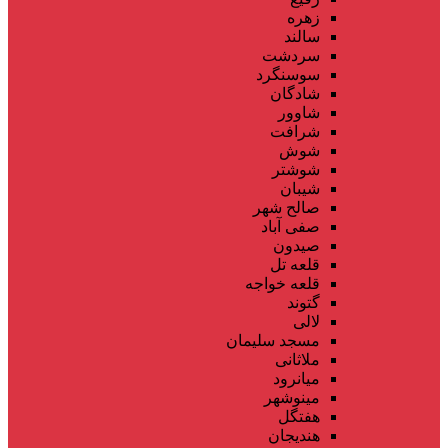
زهره
سالند
سردشت
سوسنگرد
شادگان
شاوور
شرافت
شوش
شوشتر
شیبان
صالح شهر
صفی آباد
صیدون
قلعه تل
قلعه خواجه
گتوند
لالی
مسجد سلیمان
ملاثانی
میانرود
مینوشهر
هفتگل
هندیجان