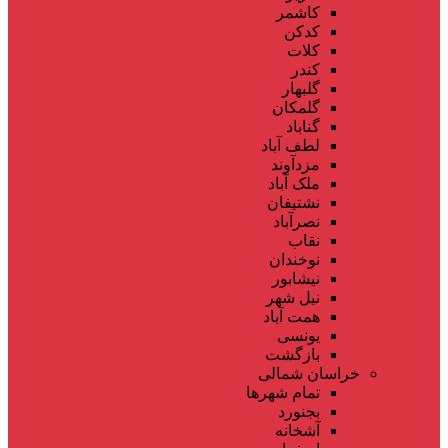
کاشمر
کدکن
کلات
کندر
گلبهار
گلمکان
گناباد
لطف آباد
مزدآوند
ملک آباد
نشتیفان
نصرآباد
نقاب
نوخندان
نیشابور
نیل شهر
همت آباد
یونسی
بازگشت
خراسان شمالی
تمام شهر‌ها
بجنورد
آشخانه