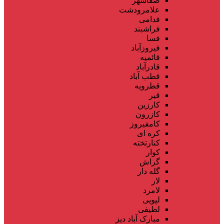
صفاشهر
علامرودشت
فدامی
فراشبند
فسا
فیروزآباد
قائمیه
قادرآباد
قطب آباد
قطرویه
قیر
کارزین
کازرون
کامفیروز
کره ای
کنارتخته
کوار
گراش
گله دار
لار
لامرد
لپویی
لطیفی
مبارک آباد دیز