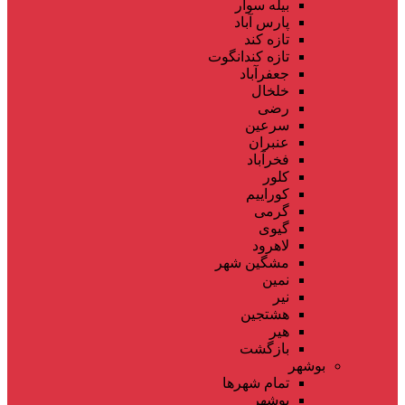
بیله سوار
پارس آباد
تازه کند
تازه کندانگوت
جعفرآباد
خلخال
رضی
سرعین
عنبران
فخرآباد
کلور
کوراییم
گرمی
گیوی
لاهرود
مشگین شهر
نمین
نیر
هشتجین
هیر
بازگشت
بوشهر
تمام شهر‌ها
بوشهر