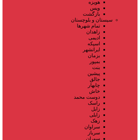
هویزه
ویس
بازگشت
سیستان و بلوچستان
تمام شهر‌ها
زاهدان
ادیمی
اسپکه
ایرانشهر
بزمان
بمپور
بنت
پیشین
جالق
چابهار
خاش
دوست محمد
راسک
زابل
زابلی
زهک
سراوان
سرباز
سوران