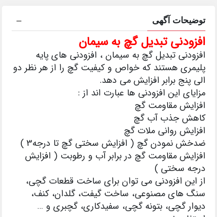
توضیحات آگهی
افزودنی تبدیل گچ به سیمان
افزودنی تبدیل گچ به سیمان ، افزودنی های پایه
پلیمری هستند که خواص و کیفیت گچ را از هر نظر دو
الی پنج برابر افزایش می دهد.
مزایای این افزودنی ها عبارت اند از :
افزایش مقاومت گچ
کاهش جذب آب گچ
افزایش روانی ملات گچ
ضدخش نمودن گچ ( افزایش سختی گچ تا درجه3 )
افزایش مقاومت گچ در برابر آب و رطوبت ( افزایش
درجه سختی )
از این افزودنی می توان برای ساخت قطعات گچی،
سنگ های مصنوعی، ساخت گیفت، گلدان، کنف،
دیوار گچی، بتونه گچی، سفیدکاری، گچبری و …