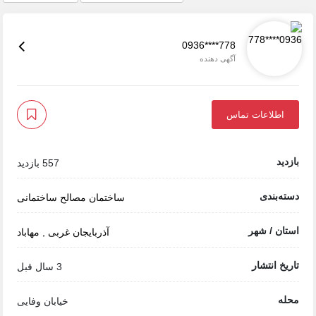
0936****778
آگهی دهنده
اطلاعات تماس
بازدید
557 بازدید
دسته‌بندی
ساختمان
مصالح ساختمانی
استان / شهر
آذربایجان غربی
,
مهاباد
تاریخ انتشار
3 سال قبل
محله
خیابان وفایی