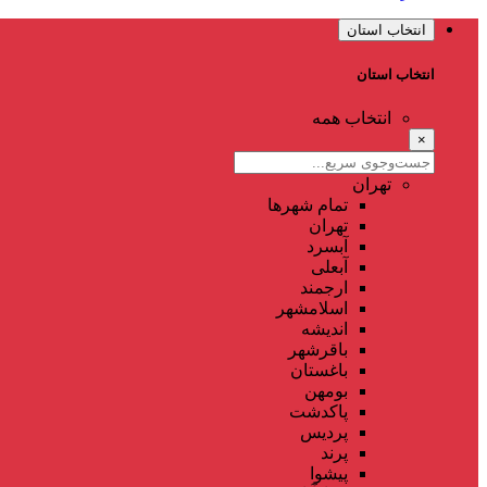
انتخاب استان
انتخاب استان
انتخاب همه
×
تهران
تمام شهر‌ها
تهران
آبسرد
آبعلی
ارجمند
اسلامشهر
اندیشه
باقرشهر
باغستان
بومهن
پاکدشت
پردیس
پرند
پیشوا