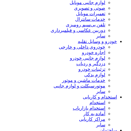
لوازم جانبی موبایل
صوتی و تصویری
تعمیرات موبایل
خدمات سانترال
تلفن بی‌سیم رومیزی
دوربین عکاسی و فیلمبرداری
سایر
خودرو و وسایل نقلیه
خودروی داخلی و خارجی
اجاره خودرو
لوازم جانبی خودرو
دزدگیر و ردیاب
تزئینات خودرو
لوازم یدکی
خدمات ماشین و موتور
موتورسیکلت و لوازم جانبی
سایر
استخدام و کاریابی
استخدام
استخدام بازاریاب
آماده به کار
مراکز کاریابی
سایر
ساختمان