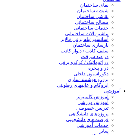
نمای ساختمان
شیشه ساختمان
نقاشی ساختمان
مصالح ساختمانی
خدمات ساختمانی
ماشین آلات ساختمانی
آسانسور /پله برقی /بالابر
بازسازی ساختمان
سقف کاذب / دیوار کاذب
در ضد سرقت
در اتوماتیک / کرکره برقی
در و پنجره
دکوراسیون داخلی
برق و هوشمند سازی
ایزوگام و عایقهای رطوبتی
آموزشی
آموزش کامپیوتر
آموزش ورزشی
تدریس خصوصی
پروژه‌های دانشگاهی
فرصت‌های دانشجویی
خدمات آموزشی
سایر