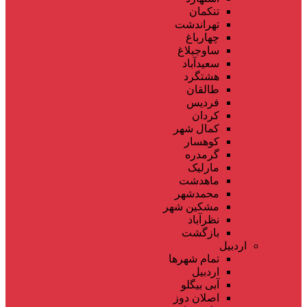
تنکمان
تهراندشت
چهارباغ
ساوجبلاغ
سعیدآباد
هشتگرد
طالقان
فردیس
کردان
کمال شهر
کوهسار
گرمدره
مارلیک
ماهدشت
محمدشهر
مشکین شهر
نظرآباد
بازگشت
اردبیل
تمام شهر‌ها
اردبیل
آبی بیگلو
اصلان دوز