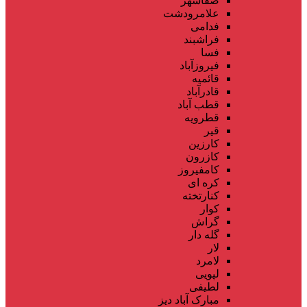
صفاشهر
علامرودشت
فدامی
فراشبند
فسا
فیروزآباد
قائمیه
قادرآباد
قطب آباد
قطرویه
قیر
کارزین
کازرون
کامفیروز
کره ای
کنارتخته
کوار
گراش
گله دار
لار
لامرد
لپویی
لطیفی
مبارک آباد دیز