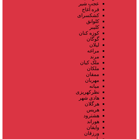
عجب شیر
قره آغاج
کشکسرای
کلوانق
کلیبر
کوزه کنان
گوگان
لیلان
مراغه
مرند
ملک کیان
ملکان
ممقان
مهربان
میانه
نظرکهریزی
هادی شهر
هرگلان
هریس
هشترود
هوراند
وایقان
ورزقان