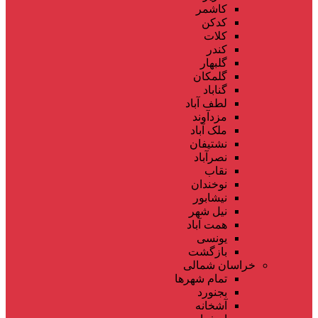
کاشمر
کدکن
کلات
کندر
گلبهار
گلمکان
گناباد
لطف آباد
مزدآوند
ملک آباد
نشتیفان
نصرآباد
نقاب
نوخندان
نیشابور
نیل شهر
همت آباد
یونسی
بازگشت
خراسان شمالی
تمام شهر‌ها
بجنورد
آشخانه