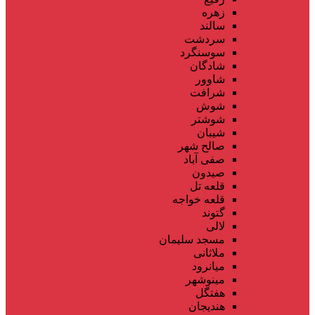
زهره
سالند
سردشت
سوسنگرد
شادگان
شاوور
شرافت
شوش
شوشتر
شیبان
صالح شهر
صفی آباد
صیدون
قلعه تل
قلعه خواجه
گتوند
لالی
مسجد سلیمان
ملاثانی
میانرود
مینوشهر
هفتگل
هندیجان