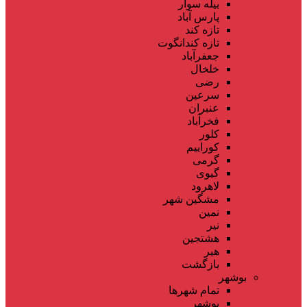
بیله سوار
پارس آباد
تازه کند
تازه کندانگوت
جعفرآباد
خلخال
رضی
سرعین
عنبران
فخرآباد
کلور
کوراییم
گرمی
گیوی
لاهرود
مشگین شهر
نمین
نیر
هشتجین
هیر
بازگشت
بوشهر
تمام شهر‌ها
بوشهر