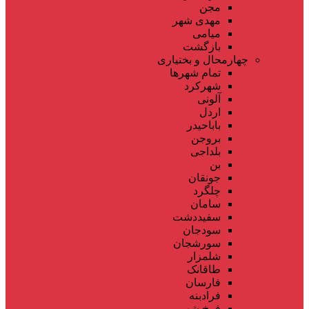
مجن
مهدی شهر
میامی
بازگشت
چهارمحال و بختیاری
تمام شهر‌ها
شهرکرد
آلونی
اردل
باباحیدر
بروجن
بلداجی
بن
جونقان
چلگرد
سامان
سفیددشت
سودجان
سورشجان
شلمزار
طاقانک
فارسان
فرادبنه
فرخ شهر