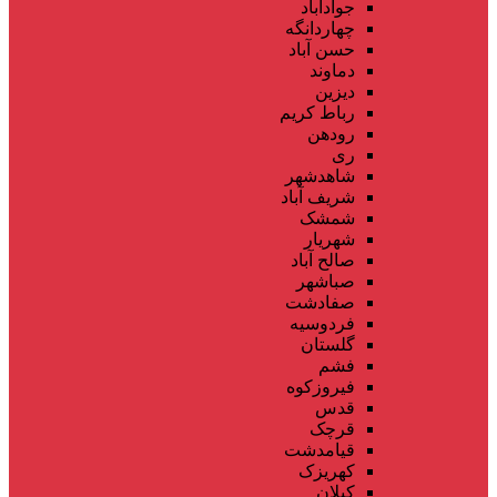
جوادآباد
چهاردانگه
حسن آباد
دماوند
دیزین
رباط کریم
رودهن
ری
شاهدشهر
شریف آباد
شمشک
شهریار
صالح آباد
صباشهر
صفادشت
فردوسیه
گلستان
فشم
فیروزکوه
قدس
قرچک
قیامدشت
کهریزک
کیلان