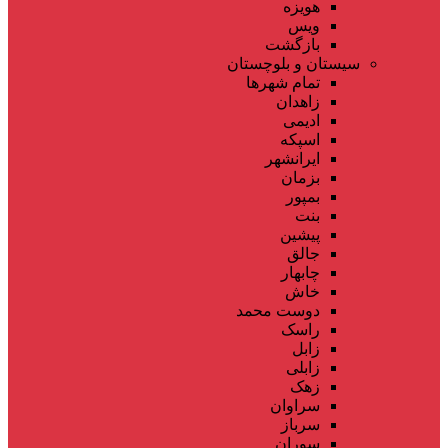
هویزه
ویس
بازگشت
سیستان و بلوچستان
تمام شهر‌ها
زاهدان
ادیمی
اسپکه
ایرانشهر
بزمان
بمپور
بنت
پیشین
جالق
چابهار
خاش
دوست محمد
راسک
زابل
زابلی
زهک
سراوان
سرباز
سوران