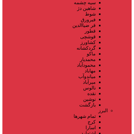
سیه چشمه
شاهین دژ
شوط
فیرورق
قر ضیاالدین
قطور
قوشچی
کشاورز
گردکشانه
ماکو
محمدیار
محمودآباد
مهاباد
میاندوآب
میرآباد
نالوس
نقده
نوشین
بازگشت
البرز
تمام شهر‌ها
کرج
اسارا
اشتهارد