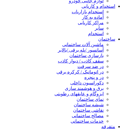
لوازم جانبی خودرو
استخدام و کاریابی
استخدام بازاریاب
آماده به کار
مراکز کاریابی
سایر
استخدام
ساختمان
ماشین آلات ساختمانی
آسانسور /پله برقی /بالابر
بازسازی ساختمان
سقف کاذب / دیوار کاذب
در ضد سرقت
در اتوماتیک / کرکره برقی
در و پنجره
دکوراسیون داخلی
برق و هوشمند سازی
ایزوگام و عایقهای رطوبتی
نمای ساختمان
شیشه ساختمان
نقاشی ساختمان
مصالح ساختمانی
خدمات ساختمانی
متفرقه