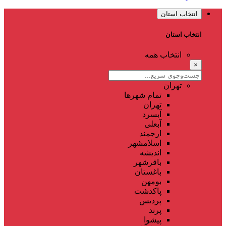
انتخاب استان
انتخاب استان
انتخاب همه
×
تهران
تمام شهر‌ها
تهران
آبسرد
آبعلی
ارجمند
اسلامشهر
اندیشه
باقرشهر
باغستان
بومهن
پاکدشت
پردیس
پرند
پیشوا