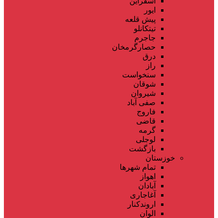
اسفراین
ایور
پیش قلعه
تیتکانلو
جاجرم
حصارگرمخان
درق
راز
سنخواست
شوقان
شیروان
صفی آباد
فاروج
قاضی
گرمه
لوجلی
بازگشت
خوزستان
تمام شهر‌ها
اهواز
آبادان
آغاجاری
اروندکنار
الوان