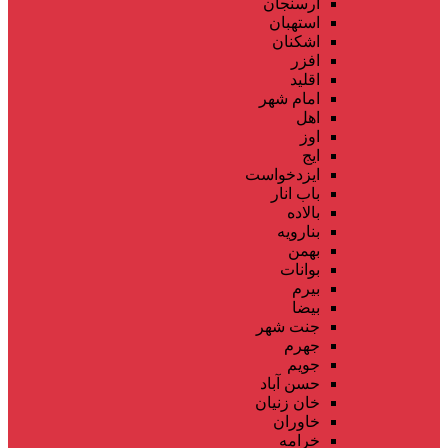
ارسنجان
استهبان
اشکنان
افزر
اقلید
امام شهر
اهل
اوز
ایج
ایزدخواست
باب انار
بالاده
بنارویه
بهمن
بوانات
بیرم
بیضا
جنت شهر
جهرم
جویم
حسن آباد
خان زنیان
خاوران
خرامه