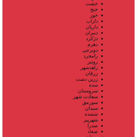
خشت
خنج
خور
داراب
داریان
دبیران
دژکرد
دهرم
دوبرجی
رامجرد
رونیز
زاهدشهر
زرقان
زرین دشت
سده
سروستان
سعادت شهر
سورمق
سیدان
ششده
شهرپیر
صدرا
صغاد