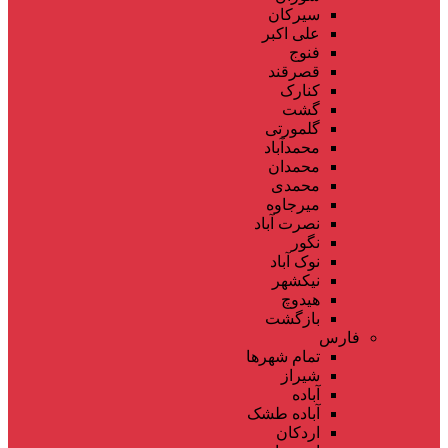
سیرکان
علی اکبر
فنوج
قصرقند
کنارک
گشت
گلمورتی
محمدآباد
محمدان
محمدی
میرجاوه
نصرت آباد
نگور
نوک آباد
نیکشهر
هیدوچ
بازگشت
فارس
تمام شهر‌ها
شیراز
آباده
آباده طشک
اردکان