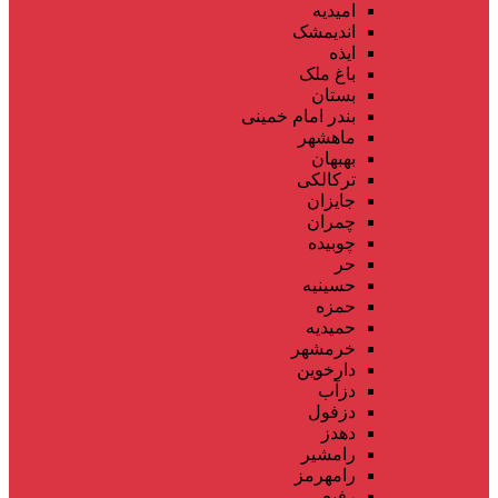
امیدیه
اندیمشک
ایذه
باغ ملک
بستان
بندر امام خمینی
ماهشهر
بهبهان
ترکالکی
جایزان
چمران
چوبیده
حر
حسینیه
حمزه
حمیدیه
خرمشهر
دارخوین
دزآب
دزفول
دهدز
رامشیر
رامهرمز
رفیع