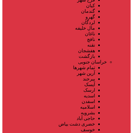
کیان
گندمان
گهرو
لردگان
مال خلیفه
ناغان
نافچ
نقنه
هفشجان
بازگشت
خراسان جنوبی
تمام شهر‌ها
آرین شهر
بیرجند
آیسک
ارسک
اسدیه
اسفدن
اسلامیه
بشرویه
حاجی آباد
خضری دشت بیاض
خوسف