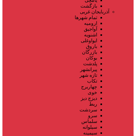
یامچی
بازگشت
آذربایجان غربی
تمام شهر‌ها
ارومیه
آواجیق
اشنویه
ایواوغلی
باروق
بازرگان
بوکان
پلدشت
پیرانشهر
تازه شهر
تکاب
چهاربرج
خوی
دیزج دیز
ربط
سردشت
سرو
سلماس
سیلوانه
سیمینه