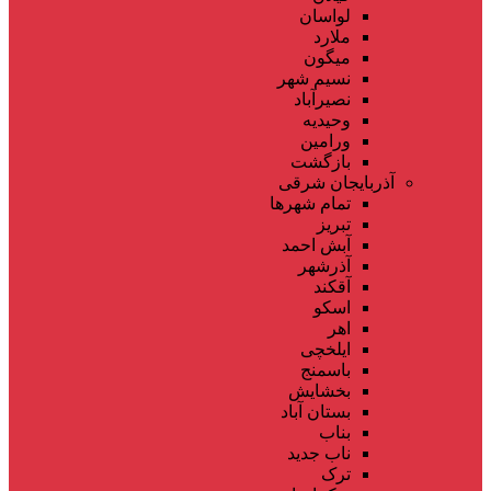
لواسان
ملارد
میگون
نسیم شهر
نصیرآباد
وحیدیه
ورامین
بازگشت
آذربایجان شرقی
تمام شهر‌ها
تبریز
آبش احمد
آذرشهر
آقکند
اسکو
اهر
ایلخچی
باسمنج
بخشایش
بستان آباد
بناب
ناب جدید
ترک