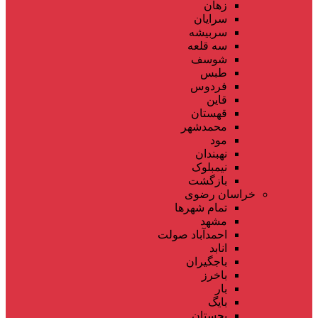
زهان
سرایان
سربیشه
سه قلعه
شوسف
طبس
فردوس
قاین
قهستان
محمدشهر
مود
نهبندان
نیمبلوک
بازگشت
خراسان رضوی
تمام شهر‌ها
مشهد
احمدآباد صولت
انابد
باجگیران
باخرز
بار
بایگ
بجستان