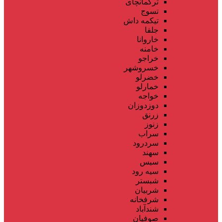
ترکمانچای
تسوج
تیکمه داش
جلفا
خاروانا
خامنه
خراجو
خسروشهر
خضرلو
خمارلو
خواجه
دوزدوزان
زرنق
زنوز
سراب
سردرود
سهند
سیس
سیه رود
شبستر
شربیان
شرفخانه
شندآباد
صوفیان