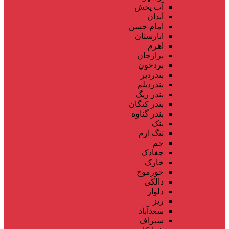
آب پخش
آبدان
امام حسن
انارستان
اهرم
برازجان
بردخون
بندردیر
بندردیلم
بندر ریگ
بندر کنگان
بندر گناوه
بنک
تنگ ارم
جم
چغادک
خارک
خورموج
دالکی
دلوار
ریز
سعدآباد
سیراف