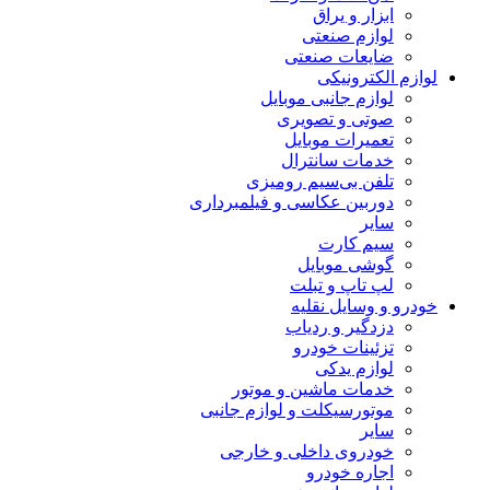
ابزار و یراق
لوازم صنعتی
ضایعات صنعتی
لوازم الکترونیکی
لوازم جانبی موبایل
صوتی و تصویری
تعمیرات موبایل
خدمات سانترال
تلفن بی‌سیم رومیزی
دوربین عکاسی و فیلمبرداری
سایر
سیم کارت
گوشی موبایل
لپ تاپ و تبلت
خودرو و وسایل نقلیه
دزدگیر و ردیاب
تزئینات خودرو
لوازم یدکی
خدمات ماشین و موتور
موتورسیکلت و لوازم جانبی
سایر
خودروی داخلی و خارجی
اجاره خودرو