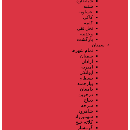
شبانکاره
شنبه
عسلویه
کاکی
کلمه
نخل تقی
وحدتیه
بازگشت
سمنان
تمام شهر‌ها
سمنان
آرادان
امیریه
ایوانکی
بسطام
بیارجمند
دامغان
درجزین
دیباج
سرخه
شاهرود
شهمیرزاد
کلاته خیج
گرمسار