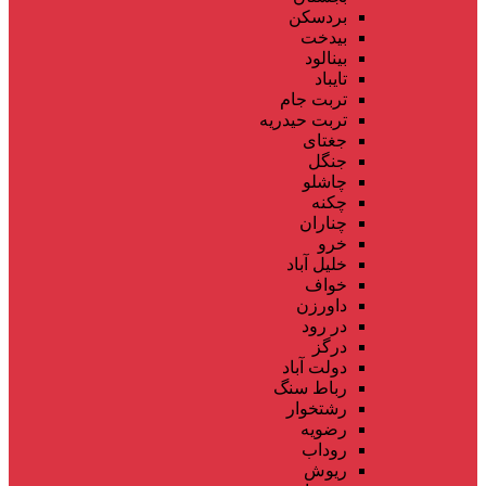
بردسکن
بیدخت
بینالود
تایباد
تربت جام
تربت حیدریه
جغتای
جنگل
چاشلو
چکنه
چناران
خرو
خلیل آباد
خواف
داورزن
در رود
درگز
دولت آباد
رباط سنگ
رشتخوار
رضویه
روداب
ریوش