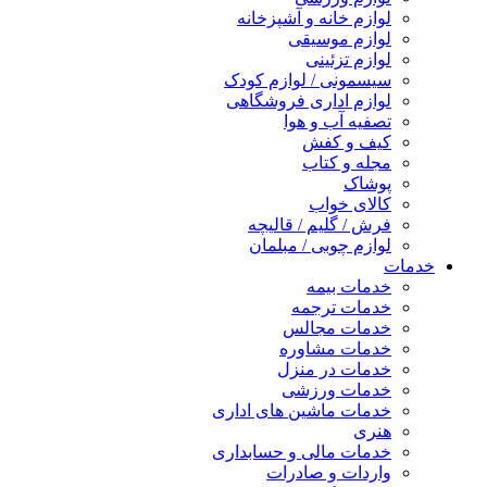
لوازم خانه و آشپزخانه
لوازم موسیقی
لوازم تزئینی
سیسمونی / لوازم کودک
لوازم اداری فروشگاهی
تصفیه آب و هوا
کیف و کفش
مجله و کتاب
پوشاک
کالای خواب
فرش / گلیم / قالیچه
لوازم چوبی / مبلمان
خدمات
خدمات بیمه
خدمات ترجمه
خدمات مجالس
خدمات مشاوره
خدمات در منزل
خدمات ورزشی
خدمات ماشین های اداری
هنری
خدمات مالی و حسابداری
واردات و صادرات