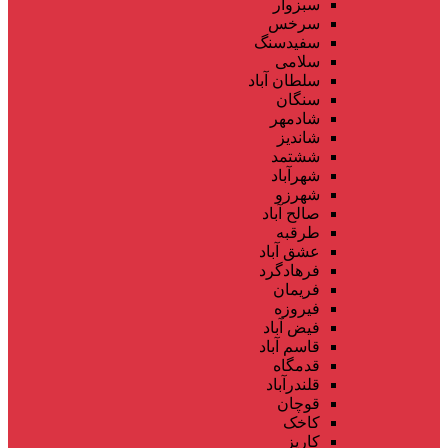
سبزوار
سرخس
سفیدسنگ
سلامی
سلطان آباد
سنگان
شادمهر
شاندیز
ششتمد
شهرآباد
شهرزو
صالح آباد
طرقبه
عشق آباد
فرهادگرد
فریمان
فیروزه
فیض آباد
قاسم آباد
قدمگاه
قلندرآباد
قوچان
کاخک
کاریز