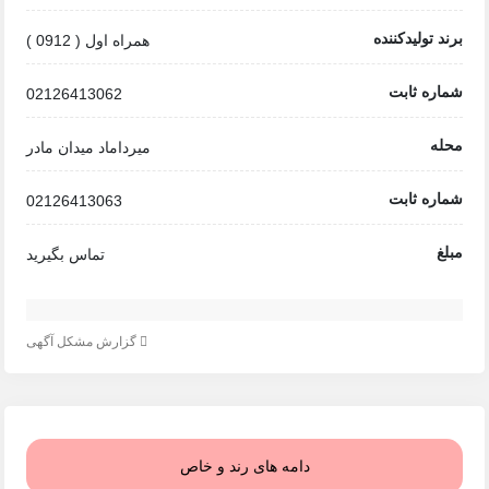
برند تولیدکننده
همراه اول ( 0912 )
شماره ثابت
02126413062
محله
میرداماد میدان مادر
شماره ثابت
02126413063
مبلغ
تماس بگیرید
گزارش مشکل آگهی
دامه های رند و خاص