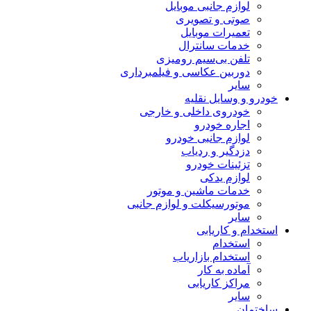
لوازم جانبی موبایل
صوتی و تصویری
تعمیرات موبایل
خدمات سانترال
تلفن بی‌سیم رومیزی
دوربین عکاسی و فیلمبرداری
سایر
خودرو و وسایل نقلیه
خودروی داخلی و خارجی
اجاره خودرو
لوازم جانبی خودرو
دزدگیر و ردیاب
تزئینات خودرو
لوازم یدکی
خدمات ماشین و موتور
موتورسیکلت و لوازم جانبی
سایر
استخدام و کاریابی
استخدام
استخدام بازاریاب
آماده به کار
مراکز کاریابی
سایر
ساختمان