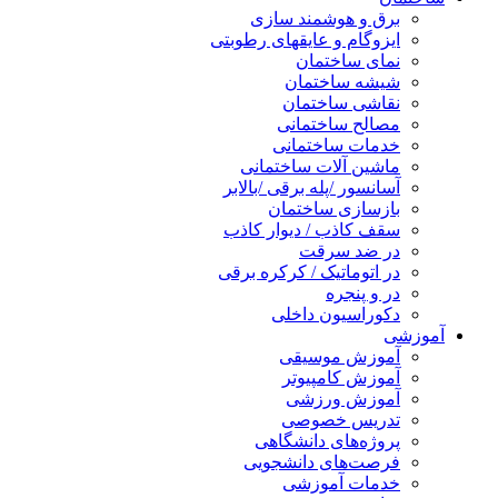
برق و هوشمند سازی
ایزوگام و عایقهای رطوبتی
نمای ساختمان
شیشه ساختمان
نقاشی ساختمان
مصالح ساختمانی
خدمات ساختمانی
ماشین آلات ساختمانی
آسانسور /پله برقی /بالابر
بازسازی ساختمان
سقف کاذب / دیوار کاذب
در ضد سرقت
در اتوماتیک / کرکره برقی
در و پنجره
دکوراسیون داخلی
آموزشی
آموزش موسیقی
آموزش کامپیوتر
آموزش ورزشی
تدریس خصوصی
پروژه‌های دانشگاهی
فرصت‌های دانشجویی
خدمات آموزشی