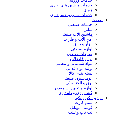
خدمات ورزشی
خدمات ماشین های اداری
هنری
خدمات مالی و حسابداری
صنعت
خدمات صنعتی
سایر
ماشین آلات صنعتی
آهن آلات و فلزات
ابزار و یراق
لوازم صنعتی
ضایعات صنعتی
آب و فاضلاب
مواد شیمیایی و معدنی
تولید مواد غذایی
بسته بندی کالا
اتوماسیون صنعتی
برق و الکترونیک
لوازم و تجهیزات معدن
کشاورزی و دامداری
لوازم الکترونیکی
سیم کارت
گوشی موبایل
لپ تاپ و تبلت