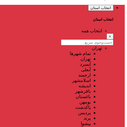
انتخاب استان
انتخاب استان
انتخاب همه
×
تهران
تمام شهر‌ها
تهران
آبسرد
آبعلی
ارجمند
اسلامشهر
اندیشه
باقرشهر
باغستان
بومهن
پاکدشت
پردیس
پرند
پیشوا