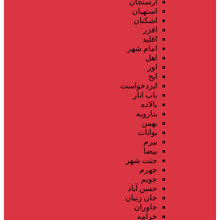
ارسنجان
استهبان
اشکنان
افزر
اقلید
امام شهر
اهل
اوز
ایج
ایزدخواست
باب انار
بالاده
بنارویه
بهمن
بوانات
بیرم
بیضا
جنت شهر
جهرم
جویم
حسن آباد
خان زنیان
خاوران
خرامه