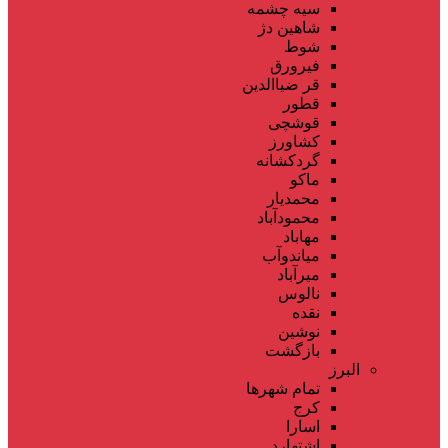
سیه چشمه
شاهین دژ
شوط
فیرورق
قر ضیاالدین
قطور
قوشچی
کشاورز
گردکشانه
ماکو
محمدیار
محمودآباد
مهاباد
میاندوآب
میرآباد
نالوس
نقده
نوشین
بازگشت
البرز
تمام شهر‌ها
کرج
اسارا
اشتهارد