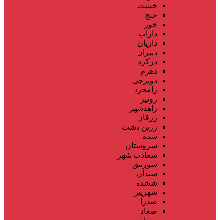
خشت
خنج
خور
داراب
داریان
دبیران
دژکرد
دهرم
دوبرجی
رامجرد
رونیز
زاهدشهر
زرقان
زرین دشت
سده
سروستان
سعادت شهر
سورمق
سیدان
ششده
شهرپیر
صدرا
صغاد