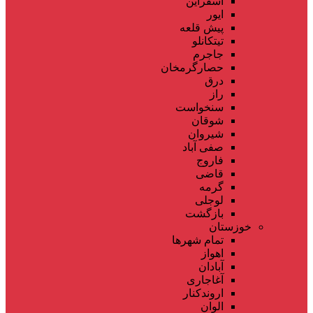
اسفراین
ایور
پیش قلعه
تیتکانلو
جاجرم
حصارگرمخان
درق
راز
سنخواست
شوقان
شیروان
صفی آباد
فاروج
قاضی
گرمه
لوجلی
بازگشت
خوزستان
تمام شهر‌ها
اهواز
آبادان
آغاجاری
اروندکنار
الوان