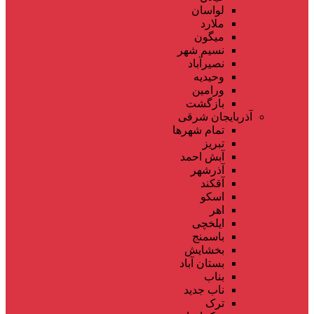
لواسان
ملارد
میگون
نسیم شهر
نصیرآباد
وحیدیه
ورامین
بازگشت
آذربایجان شرقی
تمام شهر‌ها
تبریز
آبش احمد
آذرشهر
آقکند
اسکو
اهر
ایلخچی
باسمنج
بخشایش
بستان آباد
بناب
ناب جدید
ترک