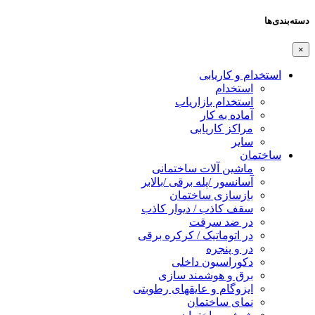
دسته‌بندی‌ها
×
استخدام و کاریابی
استخدام
استخدام بازاریاب
آماده به کار
مراکز کاریابی
سایر
ساختمان
ماشین آلات ساختمانی
آسانسور /پله برقی /بالابر
بازسازی ساختمان
سقف کاذب / دیوار کاذب
در ضد سرقت
در اتوماتیک / کرکره برقی
در و پنجره
دکوراسیون داخلی
برق و هوشمند سازی
ایزوگام و عایقهای رطوبتی
نمای ساختمان