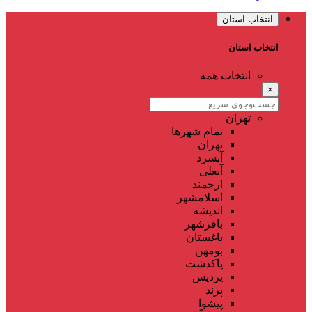
انتخاب استان
انتخاب استان
انتخاب همه
×
تهران
تمام شهر‌ها
تهران
آبسرد
آبعلی
ارجمند
اسلامشهر
اندیشه
باقرشهر
باغستان
بومهن
پاکدشت
پردیس
پرند
پیشوا