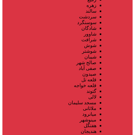
زهره
سالند
سردشت
سوسنگرد
شادگان
شاوور
شرافت
شوش
شوشتر
شیبان
صالح شهر
صفی آباد
صیدون
قلعه تل
قلعه خواجه
گتوند
لالی
مسجد سلیمان
ملاثانی
میانرود
مینوشهر
هفتگل
هندیجان