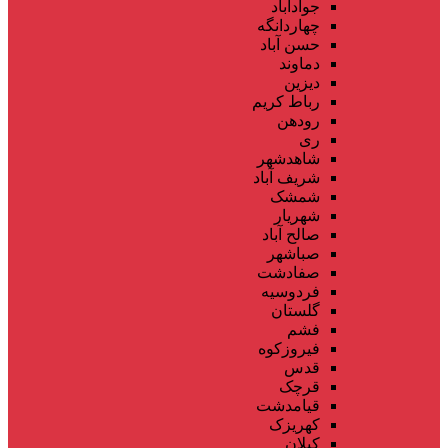
جوادآباد
چهاردانگه
حسن آباد
دماوند
دیزین
رباط کریم
رودهن
ری
شاهدشهر
شریف آباد
شمشک
شهریار
صالح آباد
صباشهر
صفادشت
فردوسیه
گلستان
فشم
فیروزکوه
قدس
قرچک
قیامدشت
کهریزک
کیلان