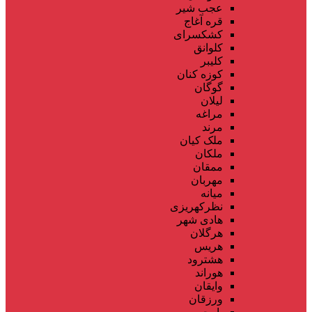
عجب شیر
قره آغاج
کشکسرای
کلوانق
کلیبر
کوزه کنان
گوگان
لیلان
مراغه
مرند
ملک کیان
ملکان
ممقان
مهربان
میانه
نظرکهریزی
هادی شهر
هرگلان
هریس
هشترود
هوراند
وایقان
ورزقان