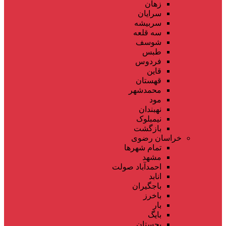
زهان
سرایان
سربیشه
سه قلعه
شوسف
طبس
فردوس
قاین
قهستان
محمدشهر
مود
نهبندان
نیمبلوک
بازگشت
خراسان رضوی
تمام شهر‌ها
مشهد
احمدآباد صولت
انابد
باجگیران
باخرز
بار
بایگ
بجستان