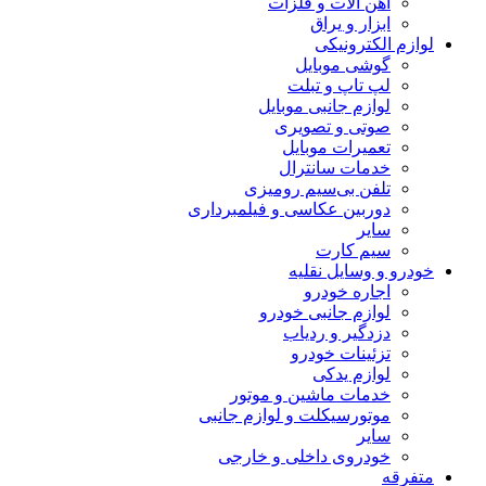
آهن آلات و فلزات
ابزار و یراق
لوازم الکترونیکی
گوشی موبایل
لپ تاپ و تبلت
لوازم جانبی موبایل
صوتی و تصویری
تعمیرات موبایل
خدمات سانترال
تلفن بی‌سیم رومیزی
دوربین عکاسی و فیلمبرداری
سایر
سیم کارت
خودرو و وسایل نقلیه
اجاره خودرو
لوازم جانبی خودرو
دزدگیر و ردیاب
تزئینات خودرو
لوازم یدکی
خدمات ماشین و موتور
موتورسیکلت و لوازم جانبی
سایر
خودروی داخلی و خارجی
متفرقه