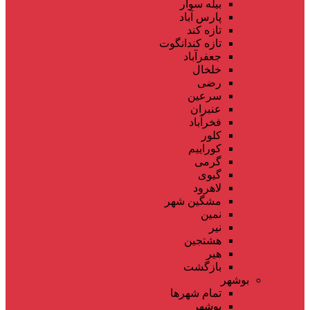
بیله سوار
پارس آباد
تازه کند
تازه کندانگوت
جعفرآباد
خلخال
رضی
سرعین
عنبران
فخرآباد
کلور
کوراییم
گرمی
گیوی
لاهرود
مشگین شهر
نمین
نیر
هشتجین
هیر
بازگشت
بوشهر
تمام شهر‌ها
بوشهر