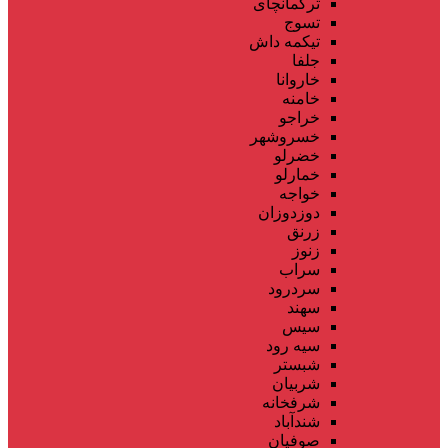
ترکمانچای
تسوج
تیکمه داش
جلفا
خاروانا
خامنه
خراجو
خسروشهر
خضرلو
خمارلو
خواجه
دوزدوزان
زرنق
زنوز
سراب
سردرود
سهند
سیس
سیه رود
شبستر
شربیان
شرفخانه
شندآباد
صوفیان