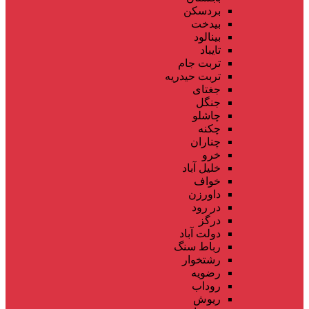
بردسکن
بیدخت
بینالود
تایباد
تربت جام
تربت حیدریه
جغتای
جنگل
چاشلو
چکنه
چناران
خرو
خلیل آباد
خواف
داورزن
در رود
درگز
دولت آباد
رباط سنگ
رشتخوار
رضویه
روداب
ریوش