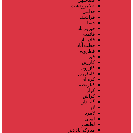
صفاشهر
علامرودشت
فدامی
فراشبند
فسا
فیروزآباد
قائمیه
قادرآباد
قطب آباد
قطرویه
قیر
کارزین
کازرون
کامفیروز
کره ای
کنارتخته
کوار
گراش
گله دار
لار
لامرد
لپویی
لطیفی
مبارک آباد دیز