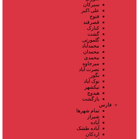
سیرکان
علی اکبر
فنوج
قصرقند
کنارک
گشت
گلمورتی
محمدآباد
محمدان
محمدی
میرجاوه
نصرت آباد
نگور
نوک آباد
نیکشهر
هیدوچ
بازگشت
فارس
تمام شهر‌ها
شیراز
آباده
آباده طشک
اردکان