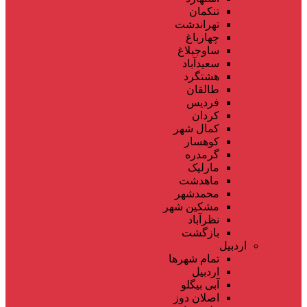
تنکمان
تهراندشت
چهارباغ
ساوجبلاغ
سعیدآباد
هشتگرد
طالقان
فردیس
کردان
کمال شهر
کوهسار
گرمدره
مارلیک
ماهدشت
محمدشهر
مشکین شهر
نظرآباد
بازگشت
اردبیل
تمام شهر‌ها
اردبیل
آبی بیگلو
اصلان دوز