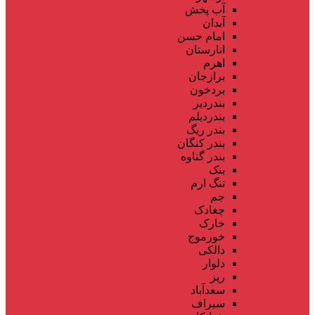
آب پخش
آبدان
امام حسن
انارستان
اهرم
برازجان
بردخون
بندردیر
بندردیلم
بندر ریگ
بندر کنگان
بندر گناوه
بنک
تنگ ارم
جم
چغادک
خارک
خورموج
دالکی
دلوار
ریز
سعدآباد
سیراف