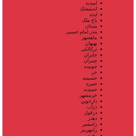
امیدیه
اندیمشک
ایذه
باغ ملک
بستان
بندر امام خمینی
ماهشهر
بهبهان
ترکالکی
جایزان
چمران
چوبیده
حر
حسینیه
حمزه
حمیدیه
خرمشهر
دارخوین
دزآب
دزفول
دهدز
رامشیر
رامهرمز
رفیع