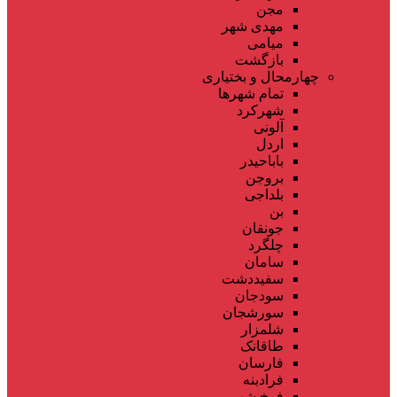
مجن
مهدی شهر
میامی
بازگشت
چهارمحال و بختیاری
تمام شهر‌ها
شهرکرد
آلونی
اردل
باباحیدر
بروجن
بلداجی
بن
جونقان
چلگرد
سامان
سفیددشت
سودجان
سورشجان
شلمزار
طاقانک
فارسان
فرادبنه
فرخ شهر