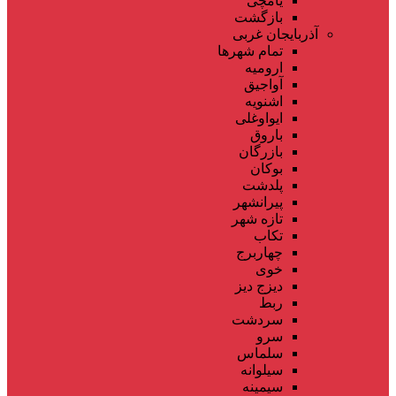
یامچی
بازگشت
آذربایجان غربی
تمام شهر‌ها
ارومیه
آواجیق
اشنویه
ایواوغلی
باروق
بازرگان
بوکان
پلدشت
پیرانشهر
تازه شهر
تکاب
چهاربرج
خوی
دیزج دیز
ربط
سردشت
سرو
سلماس
سیلوانه
سیمینه