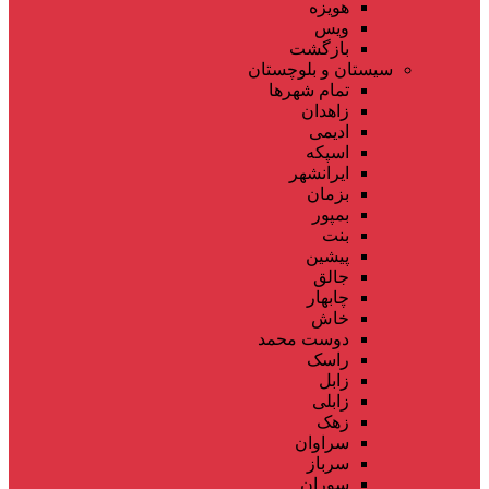
هویزه
ویس
بازگشت
سیستان و بلوچستان
تمام شهر‌ها
زاهدان
ادیمی
اسپکه
ایرانشهر
بزمان
بمپور
بنت
پیشین
جالق
چابهار
خاش
دوست محمد
راسک
زابل
زابلی
زهک
سراوان
سرباز
سوران