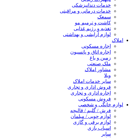
خدمات دندانپزشکی
خدمات درمانی و مراقبتی
سمعک
کاشت و ترمیم مو
تغذیه و رژیم غذایی
لوازم آرایشی و بهداشتی
املاک
اجاره مسکونی
اجاره اتاق و پانسیون
زمین و باغ
ملک صنعتی
مشاور املاک
ویلا
سایر خدمات املاک
فروش اداری و تجاری
اجاره اداری و تجاری
فروش مسکونی
لوازم خانگی و شخصی
فرش / گلیم / قالیچه
لوازم چوبی / مبلمان
لوازم برقی و گازی
اسباب بازی
سایر