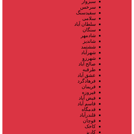
سبزوار
سرخس
سفیدسنگ
سلامی
سلطان آباد
سنگان
شادمهر
شاندیز
ششتمد
شهرآباد
شهرزو
صالح آباد
طرقبه
عشق آباد
فرهادگرد
فریمان
فیروزه
فیض آباد
قاسم آباد
قدمگاه
قلندرآباد
قوچان
کاخک
کاریز