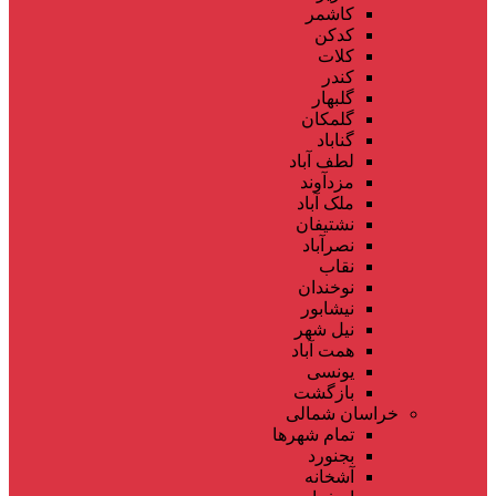
کاشمر
کدکن
کلات
کندر
گلبهار
گلمکان
گناباد
لطف آباد
مزدآوند
ملک آباد
نشتیفان
نصرآباد
نقاب
نوخندان
نیشابور
نیل شهر
همت آباد
یونسی
بازگشت
خراسان شمالی
تمام شهر‌ها
بجنورد
آشخانه