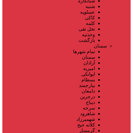
شبانکاره
شنبه
عسلویه
کاکی
کلمه
نخل تقی
وحدتیه
بازگشت
سمنان
تمام شهر‌ها
سمنان
آرادان
امیریه
ایوانکی
بسطام
بیارجمند
دامغان
درجزین
دیباج
سرخه
شاهرود
شهمیرزاد
کلاته خیج
گرمسار