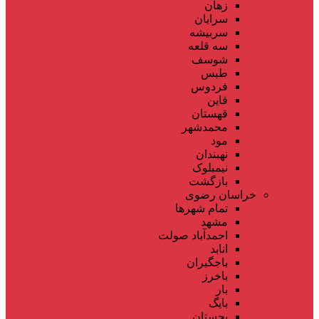
زهان
سرایان
سربیشه
سه قلعه
شوسف
طبس
فردوس
قاین
قهستان
محمدشهر
مود
نهبندان
نیمبلوک
بازگشت
خراسان رضوی
تمام شهر‌ها
مشهد
احمدآباد صولت
انابد
باجگیران
باخرز
بار
بایگ
بجستان