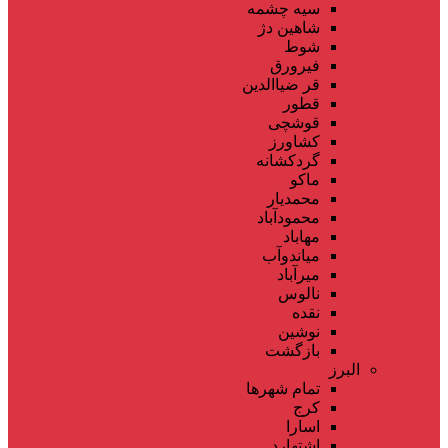
سیه چشمه
شاهین دژ
شوط
فیرورق
قر ضیاالدین
قطور
قوشچی
کشاورز
گردکشانه
ماکو
محمدیار
محمودآباد
مهاباد
میاندوآب
میرآباد
نالوس
نقده
نوشین
بازگشت
البرز
تمام شهر‌ها
کرج
اسارا
اشتهارد