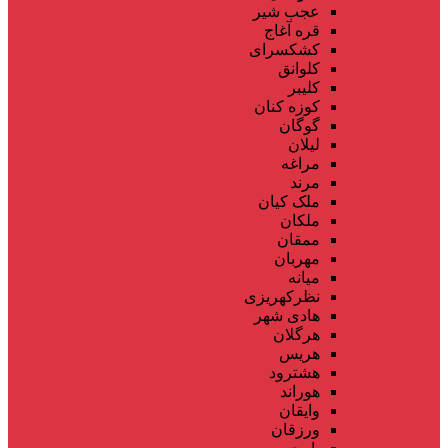
عجب شیر
قره آغاج
کشکسرای
کلوانق
کلیبر
کوزه کنان
گوگان
لیلان
مراغه
مرند
ملک کیان
ملکان
ممقان
مهربان
میانه
نظرکهریزی
هادی شهر
هرگلان
هریس
هشترود
هوراند
وایقان
ورزقان