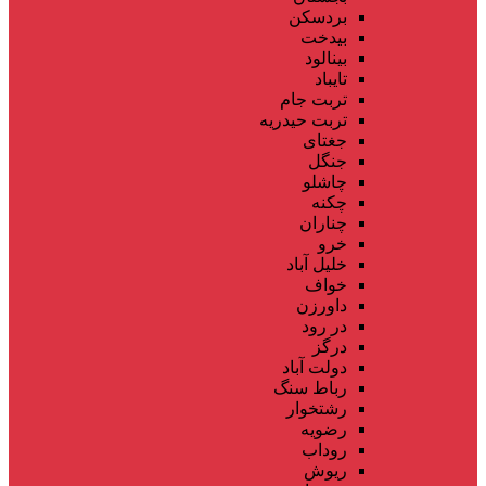
بردسکن
بیدخت
بینالود
تایباد
تربت جام
تربت حیدریه
جغتای
جنگل
چاشلو
چکنه
چناران
خرو
خلیل آباد
خواف
داورزن
در رود
درگز
دولت آباد
رباط سنگ
رشتخوار
رضویه
روداب
ریوش