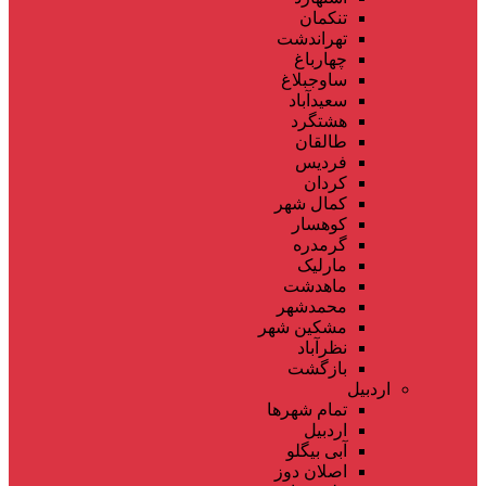
تنکمان
تهراندشت
چهارباغ
ساوجبلاغ
سعیدآباد
هشتگرد
طالقان
فردیس
کردان
کمال شهر
کوهسار
گرمدره
مارلیک
ماهدشت
محمدشهر
مشکین شهر
نظرآباد
بازگشت
اردبیل
تمام شهر‌ها
اردبیل
آبی بیگلو
اصلان دوز