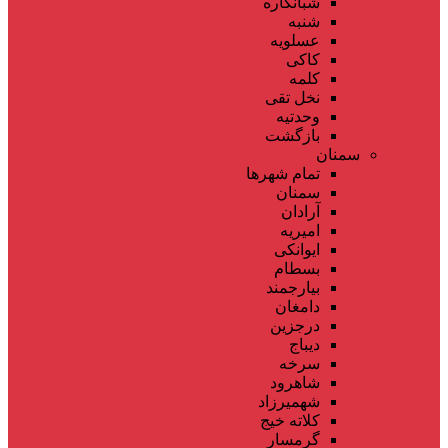
شبانکاره
شنبه
عسلویه
کاکی
کلمه
نخل تقی
وحدتیه
بازگشت
سمنان
تمام شهر‌ها
سمنان
آرادان
امیریه
ایوانکی
بسطام
بیارجمند
دامغان
درجزین
دیباج
سرخه
شاهرود
شهمیرزاد
کلاته خیج
گرمسار