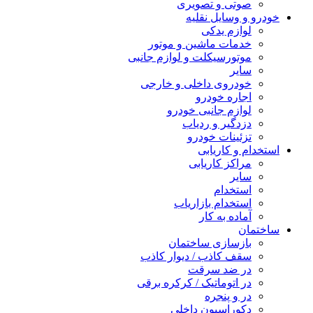
صوتی و تصویری
خودرو و وسایل نقلیه
لوازم یدکی
خدمات ماشین و موتور
موتورسیکلت و لوازم جانبی
سایر
خودروی داخلی و خارجی
اجاره خودرو
لوازم جانبی خودرو
دزدگیر و ردیاب
تزئینات خودرو
استخدام و کاریابی
مراکز کاریابی
سایر
استخدام
استخدام بازاریاب
آماده به کار
ساختمان
بازسازی ساختمان
سقف کاذب / دیوار کاذب
در ضد سرقت
در اتوماتیک / کرکره برقی
در و پنجره
دکوراسیون داخلی