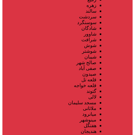
زهره
سالند
سردشت
سوسنگرد
شادگان
شاوور
شرافت
شوش
شوشتر
شیبان
صالح شهر
صفی آباد
صیدون
قلعه تل
قلعه خواجه
گتوند
لالی
مسجد سلیمان
ملاثانی
میانرود
مینوشهر
هفتگل
هندیجان