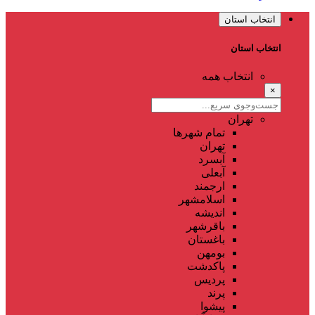
انتخاب استان
انتخاب استان
انتخاب همه
×
تهران
تمام شهر‌ها
تهران
آبسرد
آبعلی
ارجمند
اسلامشهر
اندیشه
باقرشهر
باغستان
بومهن
پاکدشت
پردیس
پرند
پیشوا