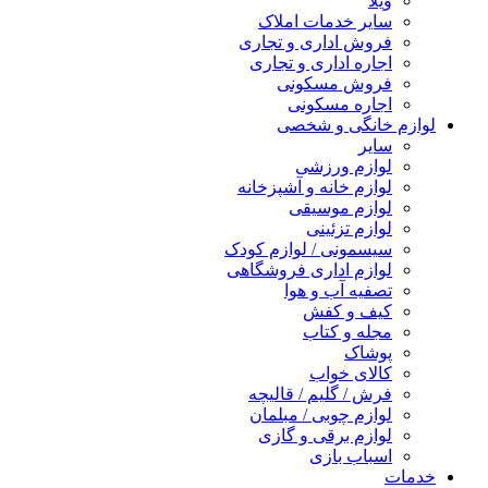
ویلا
سایر خدمات املاک
فروش اداری و تجاری
اجاره اداری و تجاری
فروش مسکونی
اجاره مسکونی
لوازم خانگی و شخصی
سایر
لوازم ورزشی
لوازم خانه و آشپزخانه
لوازم موسیقی
لوازم تزئینی
سیسمونی / لوازم کودک
لوازم اداری فروشگاهی
تصفیه آب و هوا
کیف و کفش
مجله و کتاب
پوشاک
کالای خواب
فرش / گلیم / قالیچه
لوازم چوبی / مبلمان
لوازم برقی و گازی
اسباب بازی
خدمات