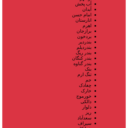
آب پخش
آبدان
امام حسن
انارستان
اهرم
برازجان
بردخون
بندردیر
بندردیلم
بندر ریگ
بندر کنگان
بندر گناوه
بنک
تنگ ارم
جم
چغادک
خارک
خورموج
دالکی
دلوار
ریز
سعدآباد
سیراف