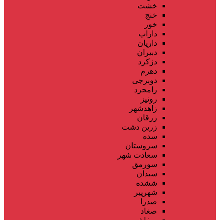
خشت
خنج
خور
داراب
داریان
دبیران
دژکرد
دهرم
دوبرجی
رامجرد
رونیز
زاهدشهر
زرقان
زرین دشت
سده
سروستان
سعادت شهر
سورمق
سیدان
ششده
شهرپیر
صدرا
صغاد