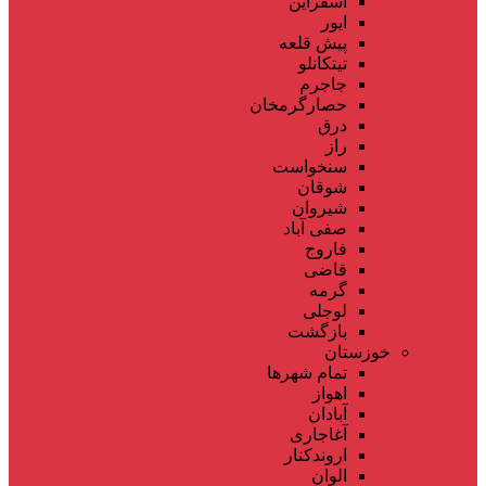
اسفراین
ایور
پیش قلعه
تیتکانلو
جاجرم
حصارگرمخان
درق
راز
سنخواست
شوقان
شیروان
صفی آباد
فاروج
قاضی
گرمه
لوجلی
بازگشت
خوزستان
تمام شهر‌ها
اهواز
آبادان
آغاجاری
اروندکنار
الوان