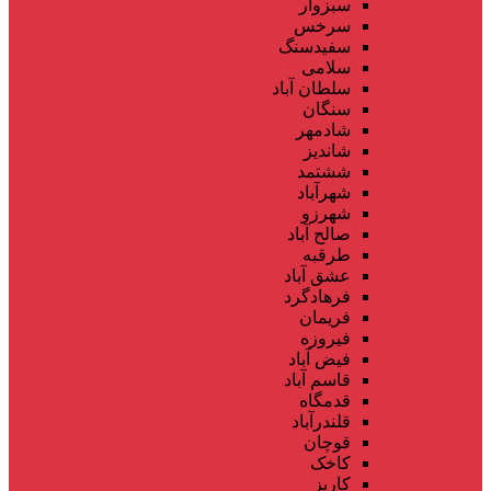
سبزوار
سرخس
سفیدسنگ
سلامی
سلطان آباد
سنگان
شادمهر
شاندیز
ششتمد
شهرآباد
شهرزو
صالح آباد
طرقبه
عشق آباد
فرهادگرد
فریمان
فیروزه
فیض آباد
قاسم آباد
قدمگاه
قلندرآباد
قوچان
کاخک
کاریز