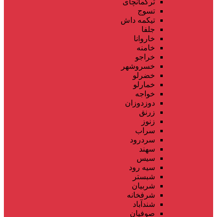
ترکمانچای
تسوج
تیکمه داش
جلفا
خاروانا
خامنه
خراجو
خسروشهر
خضرلو
خمارلو
خواجه
دوزدوزان
زرنق
زنوز
سراب
سردرود
سهند
سیس
سیه رود
شبستر
شربیان
شرفخانه
شندآباد
صوفیان