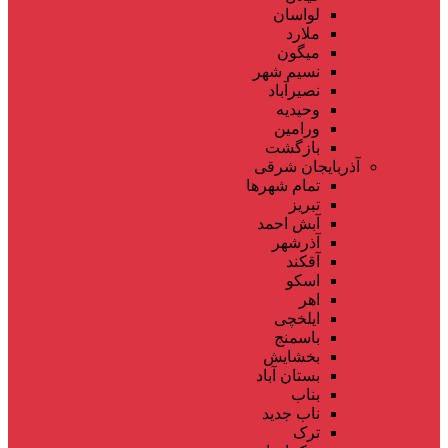
لواسان
ملارد
میگون
نسیم شهر
نصیرآباد
وحیدیه
ورامین
بازگشت
آذربایجان شرقی
تمام شهر‌ها
تبریز
آبش احمد
آذرشهر
آقکند
اسکو
اهر
ایلخچی
باسمنج
بخشایش
بستان آباد
بناب
ناب جدید
ترک