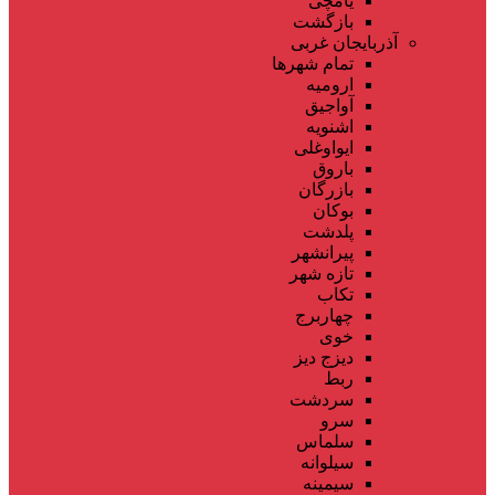
یامچی
بازگشت
آذربایجان غربی
تمام شهر‌ها
ارومیه
آواجیق
اشنویه
ایواوغلی
باروق
بازرگان
بوکان
پلدشت
پیرانشهر
تازه شهر
تکاب
چهاربرج
خوی
دیزج دیز
ربط
سردشت
سرو
سلماس
سیلوانه
سیمینه