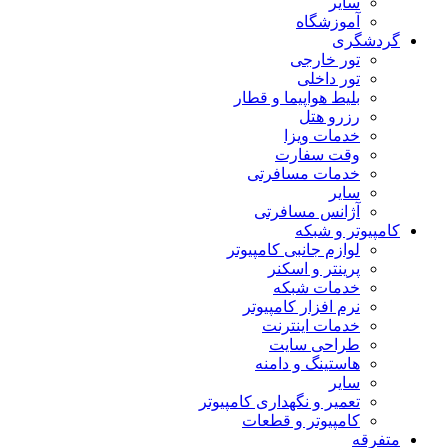
سایر
آموزشگاه
گردشگری
تور خارجی
تور داخلی
بلیط هواپیما و قطار
رزرو هتل
خدمات ویزا
وقت سفارت
خدمات مسافرتی
سایر
آژانس مسافرتی
کامپیوتر و شبکه
لوازم جانبی کامپیوتر
پرینتر و اسکنر
خدمات شبکه
نرم افزار کامپیوتر
خدمات اینترنت
طراحی سایت
هاستینگ و دامنه
سایر
تعمیر و نگهداری کامپیوتر
کامپیوتر و قطعات
متفرقه