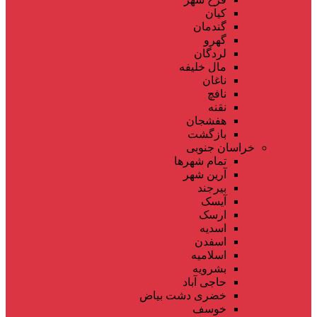
کیان
گندمان
گهرو
لردگان
مال خلیفه
ناغان
نافچ
نقنه
هفشجان
بازگشت
خراسان جنوبی
تمام شهر‌ها
آرین شهر
بیرجند
آیسک
ارسک
اسدیه
اسفدن
اسلامیه
بشرویه
حاجی آباد
خضری دشت بیاض
خوسف