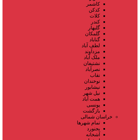
کاشمر
کدکن
کلات
کندر
گلبهار
گلمکان
گناباد
لطف آباد
مزدآوند
ملک آباد
نشتیفان
نصرآباد
نقاب
نوخندان
نیشابور
نیل شهر
همت آباد
یونسی
بازگشت
خراسان شمالی
تمام شهر‌ها
بجنورد
آشخانه