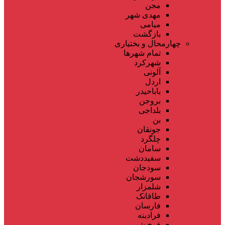
مجن
مهدی شهر
میامی
بازگشت
چهارمحال و بختیاری
تمام شهر‌ها
شهرکرد
آلونی
اردل
باباحیدر
بروجن
بلداجی
بن
جونقان
چلگرد
سامان
سفیددشت
سودجان
سورشجان
شلمزار
طاقانک
فارسان
فرادبنه
فرخ شهر