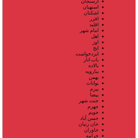
ارسنجان
استهبان
اشکنان
افزر
اقلید
امام شهر
اهل
اوز
ایج
ایزدخواست
باب انار
بالاده
بنارویه
بهمن
بوانات
بیرم
بیضا
جنت شهر
جهرم
جویم
حسن آباد
خان زنیان
خاوران
خرامه