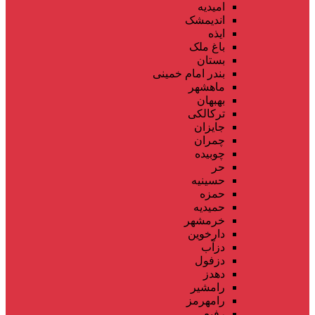
امیدیه
اندیمشک
ایذه
باغ ملک
بستان
بندر امام خمینی
ماهشهر
بهبهان
ترکالکی
جایزان
چمران
چوبیده
حر
حسینیه
حمزه
حمیدیه
خرمشهر
دارخوین
دزآب
دزفول
دهدز
رامشیر
رامهرمز
رفیع