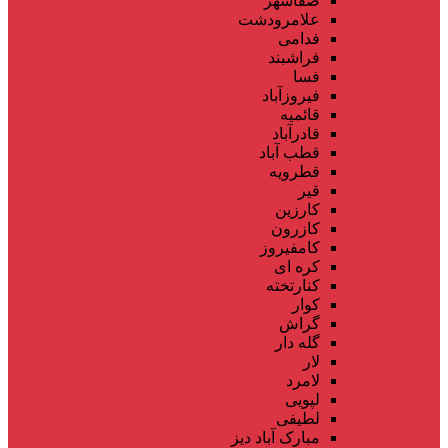
صفاشهر
علامرودشت
فدامی
فراشبند
فسا
فیروزآباد
قائمیه
قادرآباد
قطب آباد
قطرویه
قیر
کارزین
کازرون
کامفیروز
کره ای
کنارتخته
کوار
گراش
گله دار
لار
لامرد
لپویی
لطیفی
مبارک آباد دیز