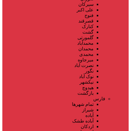
سیرکان
علی اکبر
فنوج
قصرقند
کنارک
گشت
گلمورتی
محمدآباد
محمدان
محمدی
میرجاوه
نصرت آباد
نگور
نوک آباد
نیکشهر
هیدوچ
بازگشت
فارس
تمام شهر‌ها
شیراز
آباده
آباده طشک
اردکان