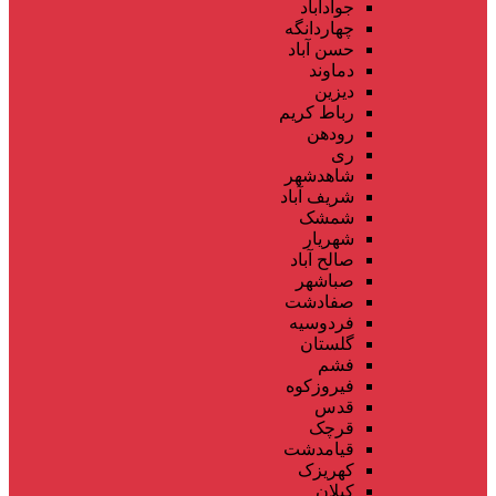
جوادآباد
چهاردانگه
حسن آباد
دماوند
دیزین
رباط کریم
رودهن
ری
شاهدشهر
شریف آباد
شمشک
شهریار
صالح آباد
صباشهر
صفادشت
فردوسیه
گلستان
فشم
فیروزکوه
قدس
قرچک
قیامدشت
کهریزک
کیلان