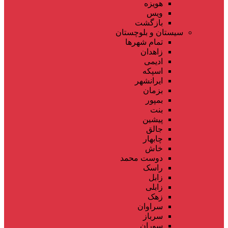
هویزه
ویس
بازگشت
سیستان و بلوچستان
تمام شهر‌ها
زاهدان
ادیمی
اسپکه
ایرانشهر
بزمان
بمپور
بنت
پیشین
جالق
چابهار
خاش
دوست محمد
راسک
زابل
زابلی
زهک
سراوان
سرباز
سوران