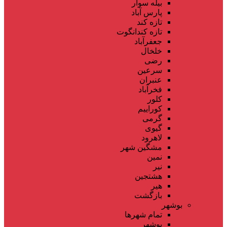
بیله سوار
پارس آباد
تازه کند
تازه کندانگوت
جعفرآباد
خلخال
رضی
سرعین
عنبران
فخرآباد
کلور
کوراییم
گرمی
گیوی
لاهرود
مشگین شهر
نمین
نیر
هشتجین
هیر
بازگشت
بوشهر
تمام شهر‌ها
بوشهر