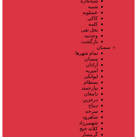
شبانکاره
شنبه
عسلویه
کاکی
کلمه
نخل تقی
وحدتیه
بازگشت
سمنان
تمام شهر‌ها
سمنان
آرادان
امیریه
ایوانکی
بسطام
بیارجمند
دامغان
درجزین
دیباج
سرخه
شاهرود
شهمیرزاد
کلاته خیج
گرمسار