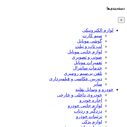
دسته‌بندی‌ها
×
لوازم الکترونیکی
سیم کارت
گوشی موبایل
لپ تاپ و تبلت
لوازم جانبی موبایل
صوتی و تصویری
تعمیرات موبایل
خدمات سانترال
تلفن بی‌سیم رومیزی
دوربین عکاسی و فیلمبرداری
سایر
خودرو و وسایل نقلیه
خودروی داخلی و خارجی
اجاره خودرو
لوازم جانبی خودرو
دزدگیر و ردیاب
تزئینات خودرو
لوازم یدکی