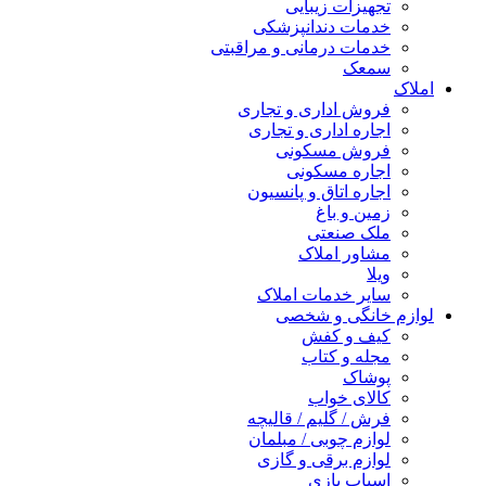
تجهیزات زیبایی
خدمات دندانپزشکی
خدمات درمانی و مراقبتی
سمعک
املاک
فروش اداری و تجاری
اجاره اداری و تجاری
فروش مسکونی
اجاره مسکونی
اجاره اتاق و پانسیون
زمین و باغ
ملک صنعتی
مشاور املاک
ویلا
سایر خدمات املاک
لوازم خانگی و شخصی
کیف و کفش
مجله و کتاب
پوشاک
کالای خواب
فرش / گلیم / قالیچه
لوازم چوبی / مبلمان
لوازم برقی و گازی
اسباب بازی