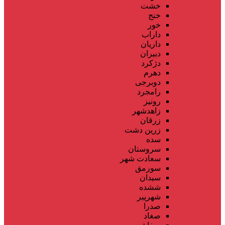
خشت
خنج
خور
داراب
داریان
دبیران
دژکرد
دهرم
دوبرجی
رامجرد
رونیز
زاهدشهر
زرقان
زرین دشت
سده
سروستان
سعادت شهر
سورمق
سیدان
ششده
شهرپیر
صدرا
صغاد