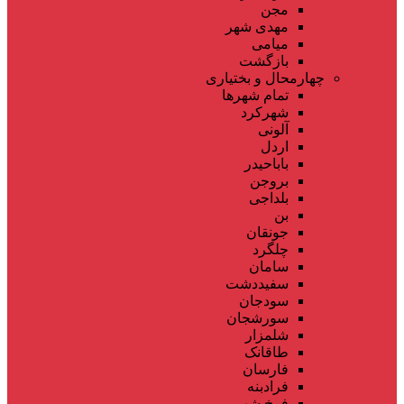
مجن
مهدی شهر
میامی
بازگشت
چهارمحال و بختیاری
تمام شهر‌ها
شهرکرد
آلونی
اردل
باباحیدر
بروجن
بلداجی
بن
جونقان
چلگرد
سامان
سفیددشت
سودجان
سورشجان
شلمزار
طاقانک
فارسان
فرادبنه
فرخ شهر