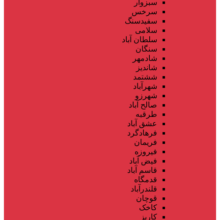
سبزوار
سرخس
سفیدسنگ
سلامی
سلطان آباد
سنگان
شادمهر
شاندیز
ششتمد
شهرآباد
شهرزو
صالح آباد
طرقبه
عشق آباد
فرهادگرد
فریمان
فیروزه
فیض آباد
قاسم آباد
قدمگاه
قلندرآباد
قوچان
کاخک
کاریز