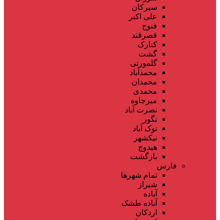
سیرکان
علی اکبر
فنوج
قصرقند
کنارک
گشت
گلمورتی
محمدآباد
محمدان
محمدی
میرجاوه
نصرت آباد
نگور
نوک آباد
نیکشهر
هیدوچ
بازگشت
فارس
تمام شهر‌ها
شیراز
آباده
آباده طشک
اردکان