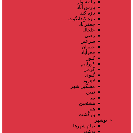
بیله سوار
پارس آباد
تازه کند
تازه کندانگوت
جعفرآباد
خلخال
رضی
سرعین
عنبران
فخرآباد
کلور
کوراییم
گرمی
گیوی
لاهرود
مشگین شهر
نمین
نیر
هشتجین
هیر
بازگشت
بوشهر
تمام شهر‌ها
بوشهر