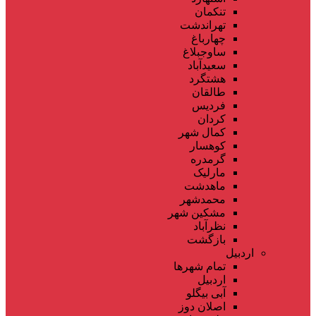
تنکمان
تهراندشت
چهارباغ
ساوجبلاغ
سعیدآباد
هشتگرد
طالقان
فردیس
کردان
کمال شهر
کوهسار
گرمدره
مارلیک
ماهدشت
محمدشهر
مشکین شهر
نظرآباد
بازگشت
اردبیل
تمام شهر‌ها
اردبیل
آبی بیگلو
اصلان دوز