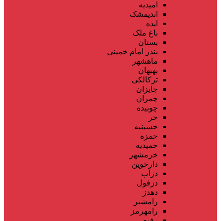
امیدیه
اندیمشک
ایذه
باغ ملک
بستان
بندر امام خمینی
ماهشهر
بهبهان
ترکالکی
جایزان
چمران
چوبیده
حر
حسینیه
حمزه
حمیدیه
خرمشهر
دارخوین
دزآب
دزفول
دهدز
رامشیر
رامهرمز
رفیع