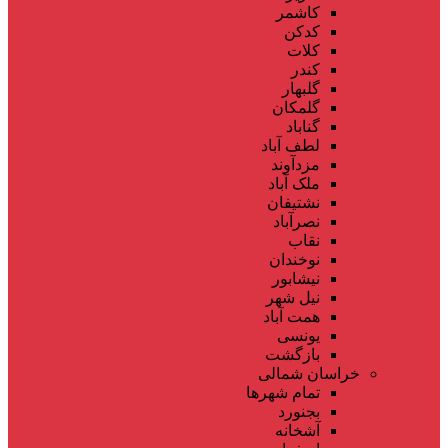
کاشمر
کدکن
کلات
کندر
گلبهار
گلمکان
گناباد
لطف آباد
مزدآوند
ملک آباد
نشتیفان
نصرآباد
نقاب
نوخندان
نیشابور
نیل شهر
همت آباد
یونسی
بازگشت
خراسان شمالی
تمام شهر‌ها
بجنورد
آشخانه