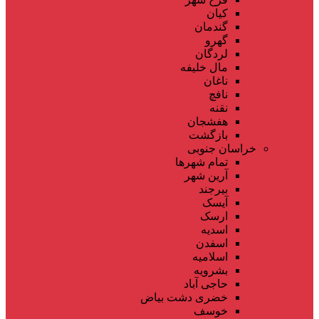
کیان
گندمان
گهرو
لردگان
مال خلیفه
ناغان
نافچ
نقنه
هفشجان
بازگشت
خراسان جنوبی
تمام شهر‌ها
آرین شهر
بیرجند
آیسک
ارسک
اسدیه
اسفدن
اسلامیه
بشرویه
حاجی آباد
خضری دشت بیاض
خوسف