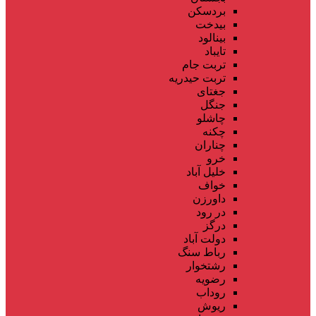
بردسکن
بیدخت
بینالود
تایباد
تربت جام
تربت حیدریه
جغتای
جنگل
چاشلو
چکنه
چناران
خرو
خلیل آباد
خواف
داورزن
در رود
درگز
دولت آباد
رباط سنگ
رشتخوار
رضویه
روداب
ریوش