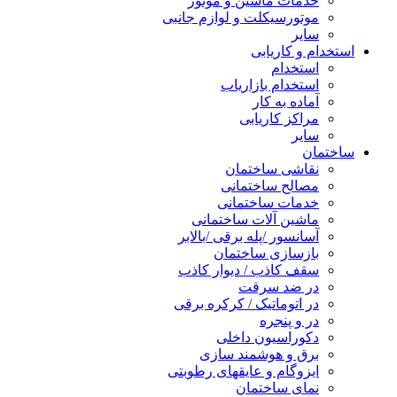
خدمات ماشین و موتور
موتورسیکلت و لوازم جانبی
سایر
استخدام و کاریابی
استخدام
استخدام بازاریاب
آماده به کار
مراکز کاریابی
سایر
ساختمان
نقاشی ساختمان
مصالح ساختمانی
خدمات ساختمانی
ماشین آلات ساختمانی
آسانسور /پله برقی /بالابر
بازسازی ساختمان
سقف کاذب / دیوار کاذب
در ضد سرقت
در اتوماتیک / کرکره برقی
در و پنجره
دکوراسیون داخلی
برق و هوشمند سازی
ایزوگام و عایقهای رطوبتی
نمای ساختمان