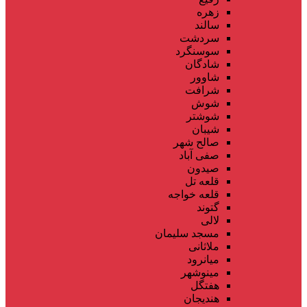
زهره
سالند
سردشت
سوسنگرد
شادگان
شاوور
شرافت
شوش
شوشتر
شیبان
صالح شهر
صفی آباد
صیدون
قلعه تل
قلعه خواجه
گتوند
لالی
مسجد سلیمان
ملاثانی
میانرود
مینوشهر
هفتگل
هندیجان