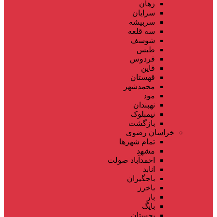
زهان
سرایان
سربیشه
سه قلعه
شوسف
طبس
فردوس
قاین
قهستان
محمدشهر
مود
نهبندان
نیمبلوک
بازگشت
خراسان رضوی
تمام شهر‌ها
مشهد
احمدآباد صولت
انابد
باجگیران
باخرز
بار
بایگ
بجستان