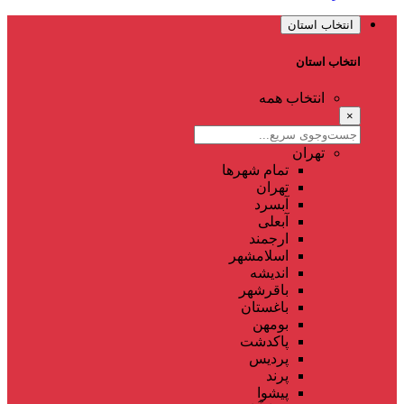
انتخاب استان
انتخاب استان
انتخاب همه
×
تهران
تمام شهر‌ها
تهران
آبسرد
آبعلی
ارجمند
اسلامشهر
اندیشه
باقرشهر
باغستان
بومهن
پاکدشت
پردیس
پرند
پیشوا