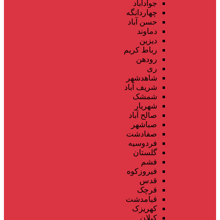
جوادآباد
چهاردانگه
حسن آباد
دماوند
دیزین
رباط کریم
رودهن
ری
شاهدشهر
شریف آباد
شمشک
شهریار
صالح آباد
صباشهر
صفادشت
فردوسیه
گلستان
فشم
فیروزکوه
قدس
قرچک
قیامدشت
کهریزک
کیلان