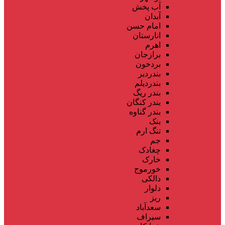
آب پخش
آبدان
امام حسن
انارستان
اهرم
برازجان
بردخون
بندردیر
بندردیلم
بندر ریگ
بندر کنگان
بندر گناوه
بنک
تنگ ارم
جم
چغادک
خارک
خورموج
دالکی
دلوار
ریز
سعدآباد
سیراف