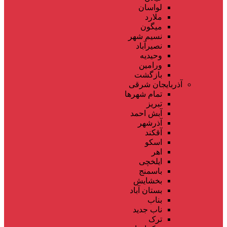
لواسان
ملارد
میگون
نسیم شهر
نصیرآباد
وحیدیه
ورامین
بازگشت
آذربایجان شرقی
تمام شهر‌ها
تبریز
آبش احمد
آذرشهر
آقکند
اسکو
اهر
ایلخچی
باسمنج
بخشایش
بستان آباد
بناب
ناب جدید
ترک