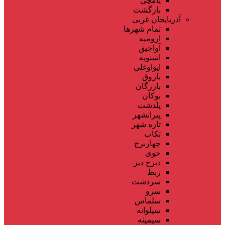
یامچی
بازگشت
آذربایجان غربی
تمام شهر‌ها
ارومیه
آواجیق
اشنویه
ایواوغلی
باروق
بازرگان
بوکان
پلدشت
پیرانشهر
تازه شهر
تکاب
چهاربرج
خوی
دیزج دیز
ربط
سردشت
سرو
سلماس
سیلوانه
سیمینه