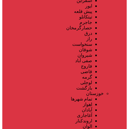
اسفراین
ایور
پیش قلعه
تیتکانلو
جاجرم
حصارگرمخان
درق
راز
سنخواست
شوقان
شیروان
صفی آباد
فاروج
قاضی
گرمه
لوجلی
بازگشت
خوزستان
تمام شهر‌ها
اهواز
آبادان
آغاجاری
اروندکنار
الوان