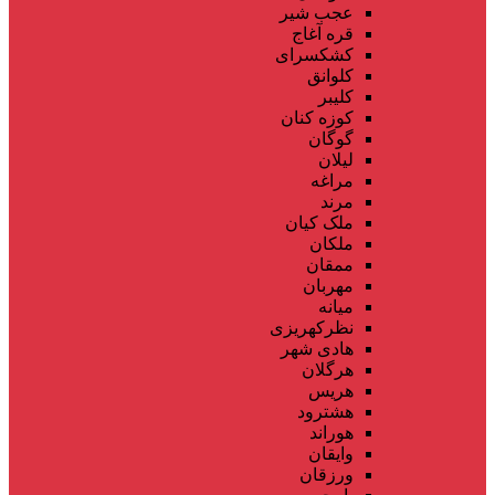
عجب شیر
قره آغاج
کشکسرای
کلوانق
کلیبر
کوزه کنان
گوگان
لیلان
مراغه
مرند
ملک کیان
ملکان
ممقان
مهربان
میانه
نظرکهریزی
هادی شهر
هرگلان
هریس
هشترود
هوراند
وایقان
ورزقان