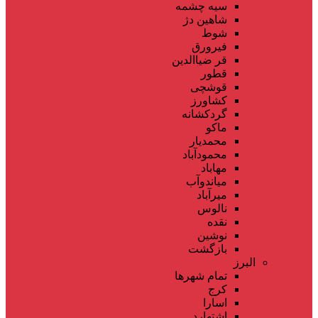
سیه چشمه
شاهین دژ
شوط
فیرورق
قر ضیاالدین
قطور
قوشچی
کشاورز
گردکشانه
ماکو
محمدیار
محمودآباد
مهاباد
میاندوآب
میرآباد
نالوس
نقده
نوشین
بازگشت
البرز
تمام شهر‌ها
کرج
اسارا
اشتهارد