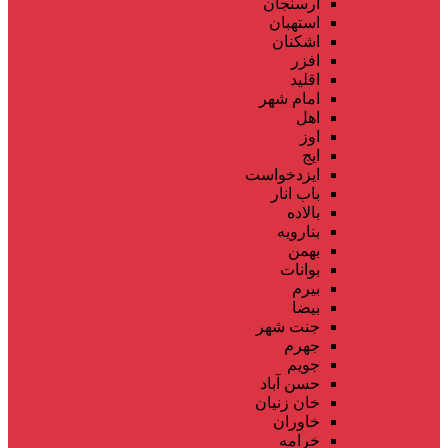
ارسنجان
استهبان
اشکنان
افزر
اقلید
امام شهر
اهل
اوز
ایج
ایزدخواست
باب انار
بالاده
بنارویه
بهمن
بوانات
بیرم
بیضا
جنت شهر
جهرم
جویم
حسن آباد
خان زنیان
خاوران
خرامه