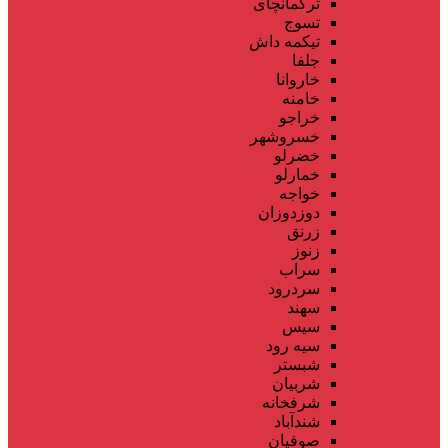
ترکمانچای
تسوج
تیکمه داش
جلفا
خاروانا
خامنه
خراجو
خسروشهر
خضرلو
خمارلو
خواجه
دوزدوزان
زرنق
زنوز
سراب
سردرود
سهند
سیس
سیه رود
شبستر
شربیان
شرفخانه
شندآباد
صوفیان