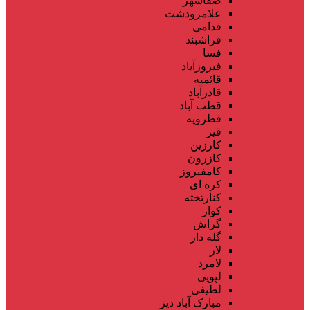
صفاشهر
علامرودشت
فدامی
فراشبند
فسا
فیروزآباد
قائمیه
قادرآباد
قطب آباد
قطرویه
قیر
کارزین
کازرون
کامفیروز
کره ای
کنارتخته
کوار
گراش
گله دار
لار
لامرد
لپویی
لطیفی
مبارک آباد دیز