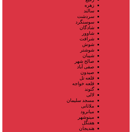
زهره
سالند
سردشت
سوسنگرد
شادگان
شاوور
شرافت
شوش
شوشتر
شیبان
صالح شهر
صفی آباد
صیدون
قلعه تل
قلعه خواجه
گتوند
لالی
مسجد سلیمان
ملاثانی
میانرود
مینوشهر
هفتگل
هندیجان