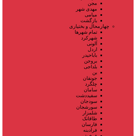
مجن
مهدی شهر
میامی
بازگشت
چهارمحال و بختیاری
تمام شهر‌ها
شهرکرد
آلونی
اردل
باباحیدر
بروجن
بلداجی
بن
جونقان
چلگرد
سامان
سفیددشت
سودجان
سورشجان
شلمزار
طاقانک
فارسان
فرادبنه
فرخ شهر