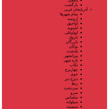
یامچی
بازگشت
آذربایجان غربی
تمام شهر‌ها
ارومیه
آواجیق
اشنویه
ایواوغلی
باروق
بازرگان
بوکان
پلدشت
پیرانشهر
تازه شهر
تکاب
چهاربرج
خوی
دیزج دیز
ربط
سردشت
سرو
سلماس
سیلوانه
سیمینه