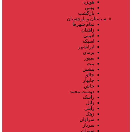
هویزه
ویس
بازگشت
سیستان و بلوچستان
تمام شهر‌ها
زاهدان
ادیمی
اسپکه
ایرانشهر
بزمان
بمپور
بنت
پیشین
جالق
چابهار
خاش
دوست محمد
راسک
زابل
زابلی
زهک
سراوان
سرباز
سوران