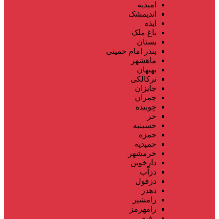
امیدیه
اندیمشک
ایذه
باغ ملک
بستان
بندر امام خمینی
ماهشهر
بهبهان
ترکالکی
جایزان
چمران
چوبیده
حر
حسینیه
حمزه
حمیدیه
خرمشهر
دارخوین
دزآب
دزفول
دهدز
رامشیر
رامهرمز
رفیع