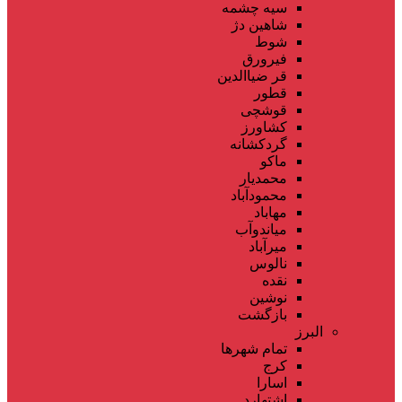
سیه چشمه
شاهین دژ
شوط
فیرورق
قر ضیاالدین
قطور
قوشچی
کشاورز
گردکشانه
ماکو
محمدیار
محمودآباد
مهاباد
میاندوآب
میرآباد
نالوس
نقده
نوشین
بازگشت
البرز
تمام شهر‌ها
کرج
اسارا
اشتهارد