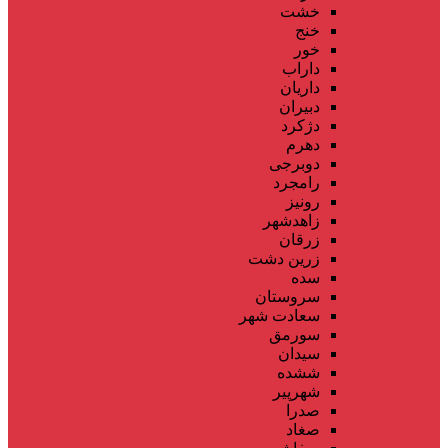
خشت
خنج
خور
داراب
داریان
دبیران
دژکرد
دهرم
دوبرجی
رامجرد
رونیز
زاهدشهر
زرقان
زرین دشت
سده
سروستان
سعادت شهر
سورمق
سیدان
ششده
شهرپیر
صدرا
صغاد