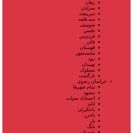
زهان
سرایان
سربیشه
سه قلعه
شوسف
طبس
فردوس
قاین
قهستان
محمدشهر
مود
نهبندان
نیمبلوک
بازگشت
خراسان رضوی
تمام شهر‌ها
مشهد
احمدآباد صولت
انابد
باجگیران
باخرز
بار
بایگ
بجستان