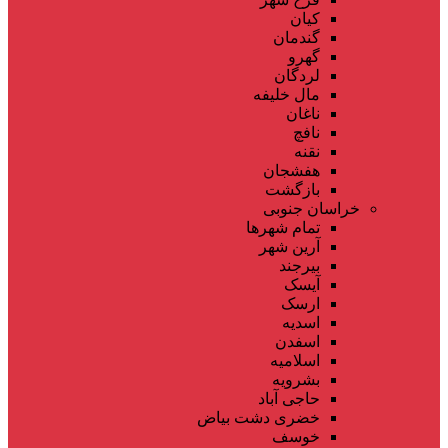
کیان
گندمان
گهرو
لردگان
مال خلیفه
ناغان
نافچ
نقنه
هفشجان
بازگشت
خراسان جنوبی
تمام شهر‌ها
آرین شهر
بیرجند
آیسک
ارسک
اسدیه
اسفدن
اسلامیه
بشرویه
حاجی آباد
خضری دشت بیاض
خوسف