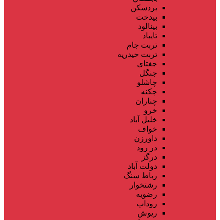
بردسکن
بیدخت
بینالود
تایباد
تربت جام
تربت حیدریه
جغتای
جنگل
چاشلو
چکنه
چناران
خرو
خلیل آباد
خواف
داورزن
در رود
درگز
دولت آباد
رباط سنگ
رشتخوار
رضویه
روداب
ریوش