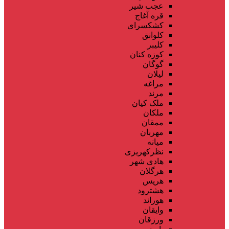
عجب شیر
قره آغاج
کشکسرای
کلوانق
کلیبر
کوزه کنان
گوگان
لیلان
مراغه
مرند
ملک کیان
ملکان
ممقان
مهربان
میانه
نظرکهریزی
هادی شهر
هرگلان
هریس
هشترود
هوراند
وایقان
ورزقان