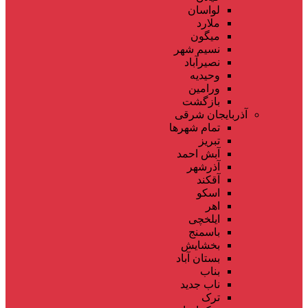
لواسان
ملارد
میگون
نسیم شهر
نصیرآباد
وحیدیه
ورامین
بازگشت
آذربایجان شرقی
تمام شهر‌ها
تبریز
آبش احمد
آذرشهر
آقکند
اسکو
اهر
ایلخچی
باسمنج
بخشایش
بستان آباد
بناب
ناب جدید
ترک