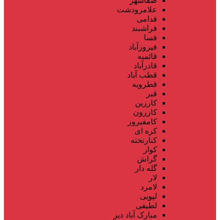
صفاشهر
علامرودشت
فدامی
فراشبند
فسا
فیروزآباد
قائمیه
قادرآباد
قطب آباد
قطرویه
قیر
کارزین
کازرون
کامفیروز
کره ای
کنارتخته
کوار
گراش
گله دار
لار
لامرد
لپویی
لطیفی
مبارک آباد دیز