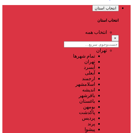
انتخاب استان
انتخاب استان
انتخاب همه
×
تهران
تمام شهر‌ها
تهران
آبسرد
آبعلی
ارجمند
اسلامشهر
اندیشه
باقرشهر
باغستان
بومهن
پاکدشت
پردیس
پرند
پیشوا