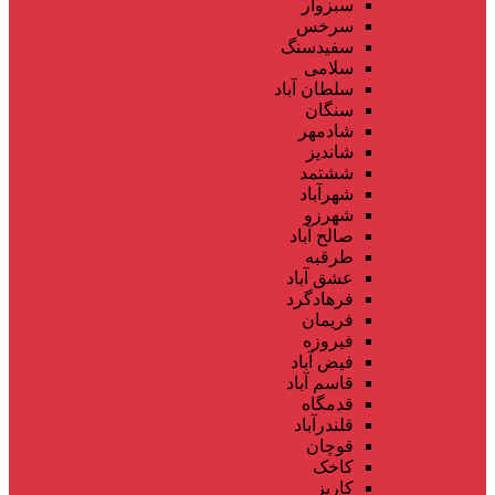
سبزوار
سرخس
سفیدسنگ
سلامی
سلطان آباد
سنگان
شادمهر
شاندیز
ششتمد
شهرآباد
شهرزو
صالح آباد
طرقبه
عشق آباد
فرهادگرد
فریمان
فیروزه
فیض آباد
قاسم آباد
قدمگاه
قلندرآباد
قوچان
کاخک
کاریز