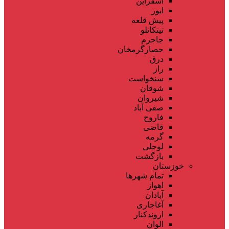
اسفراین
ایور
پیش قلعه
تیتکانلو
جاجرم
حصارگرمخان
درق
راز
سنخواست
شوقان
شیروان
صفی آباد
فاروج
قاضی
گرمه
لوجلی
بازگشت
خوزستان
تمام شهر‌ها
اهواز
آبادان
آغاجاری
اروندکنار
الوان