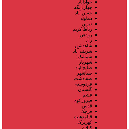
جوادآباد
چهاردانگه
حسن آباد
دماوند
دیزین
رباط کریم
رودهن
ری
شاهدشهر
شریف آباد
شمشک
شهریار
صالح آباد
صباشهر
صفادشت
فردوسیه
گلستان
فشم
فیروزکوه
قدس
قرچک
قیامدشت
کهریزک
کیلان