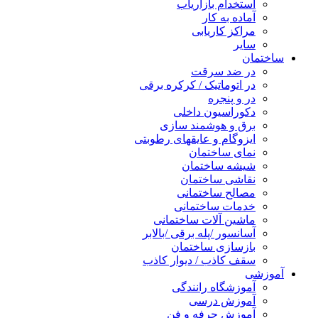
استخدام بازاریاب
آماده به کار
مراکز کاریابی
سایر
ساختمان
در ضد سرقت
در اتوماتیک / کرکره برقی
در و پنجره
دکوراسیون داخلی
برق و هوشمند سازی
ایزوگام و عایقهای رطوبتی
نمای ساختمان
شیشه ساختمان
نقاشی ساختمان
مصالح ساختمانی
خدمات ساختمانی
ماشین آلات ساختمانی
آسانسور /پله برقی /بالابر
بازسازی ساختمان
سقف کاذب / دیوار کاذب
آموزشی
آموزشگاه رانندگی
آموزش درسی
آموزش حرفه و فن