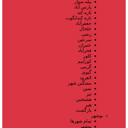
بیله سوار
پارس آباد
تازه کند
تازه کندانگوت
جعفرآباد
خلخال
رضی
سرعین
عنبران
فخرآباد
کلور
کوراییم
گرمی
گیوی
لاهرود
مشگین شهر
نمین
نیر
هشتجین
هیر
بازگشت
بوشهر
تمام شهر‌ها
بوشهر