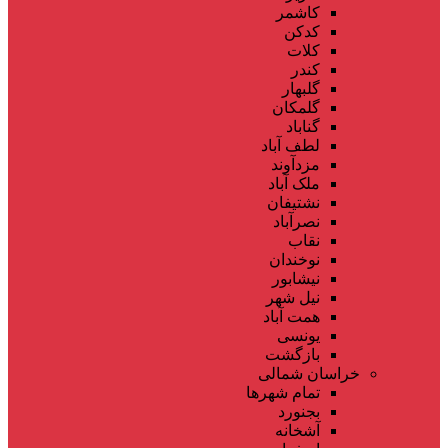
کاشمر
کدکن
کلات
کندر
گلبهار
گلمکان
گناباد
لطف آباد
مزدآوند
ملک آباد
نشتیفان
نصرآباد
نقاب
نوخندان
نیشابور
نیل شهر
همت آباد
یونسی
بازگشت
خراسان شمالی
تمام شهر‌ها
بجنورد
آشخانه