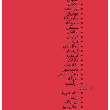
تنکمان
تهراندشت
چهارباغ
ساوجبلاغ
سعیدآباد
هشتگرد
طالقان
فردیس
کردان
کمال شهر
کوهسار
گرمدره
مارلیک
ماهدشت
محمدشهر
مشکین شهر
نظرآباد
بازگشت
اردبیل
تمام شهر‌ها
اردبیل
آبی بیگلو
اصلان دوز