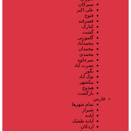
سیرکان
علی اکبر
فنوج
قصرقند
کنارک
گشت
گلمورتی
محمدآباد
محمدان
محمدی
میرجاوه
نصرت آباد
نگور
نوک آباد
نیکشهر
هیدوچ
بازگشت
فارس
تمام شهر‌ها
شیراز
آباده
آباده طشک
اردکان