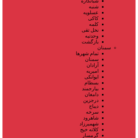
شبانکاره
شنبه
عسلویه
کاکی
کلمه
نخل تقی
وحدتیه
بازگشت
سمنان
تمام شهر‌ها
سمنان
آرادان
امیریه
ایوانکی
بسطام
بیارجمند
دامغان
درجزین
دیباج
سرخه
شاهرود
شهمیرزاد
کلاته خیج
گرمسار