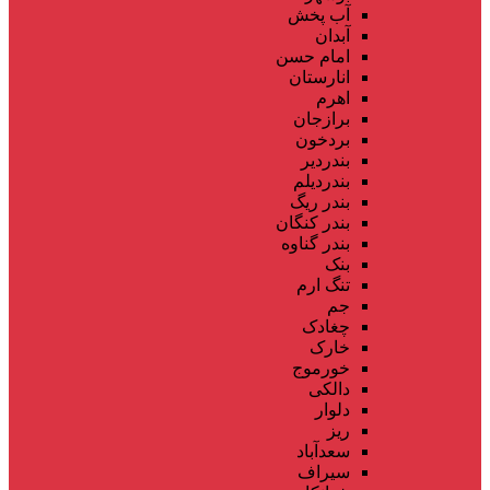
آب پخش
آبدان
امام حسن
انارستان
اهرم
برازجان
بردخون
بندردیر
بندردیلم
بندر ریگ
بندر کنگان
بندر گناوه
بنک
تنگ ارم
جم
چغادک
خارک
خورموج
دالکی
دلوار
ریز
سعدآباد
سیراف