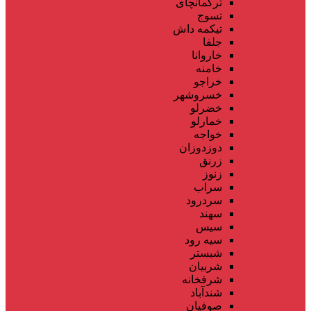
ترکمانچای
تسوج
تیکمه داش
جلفا
خاروانا
خامنه
خراجو
خسروشهر
خضرلو
خمارلو
خواجه
دوزدوزان
زرنق
زنوز
سراب
سردرود
سهند
سیس
سیه رود
شبستر
شربیان
شرفخانه
شندآباد
صوفیان