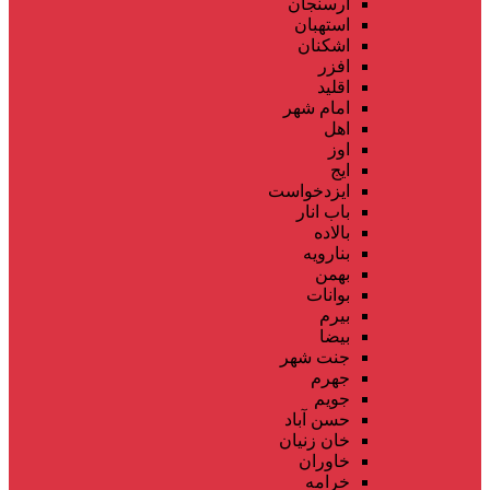
ارسنجان
استهبان
اشکنان
افزر
اقلید
امام شهر
اهل
اوز
ایج
ایزدخواست
باب انار
بالاده
بنارویه
بهمن
بوانات
بیرم
بیضا
جنت شهر
جهرم
جویم
حسن آباد
خان زنیان
خاوران
خرامه