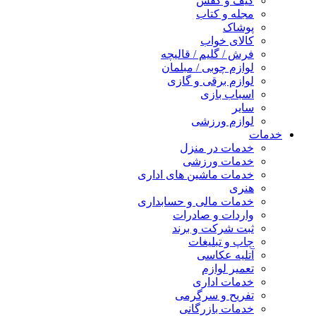
کیف و کفش
مجله و کتاب
پوشاک
کالای خواب
فرش / گلیم / قالیچه
لوازم چوبی / مبلمان
لوازم برقی و گازی
اسباب بازی
سایر
لوازم ورزشی
خدمات
خدمات در منزل
خدمات ورزشی
خدمات ماشین های اداری
هنری
خدمات مالی و حسابداری
واردات و صادرات
ثبت شرکت و برند
چاپ و تبلیغات
آتلیه عکاسی
تعمیر لوازم
خدمات اداری
تفریح و سرگرمی
خدمات بازرگانی