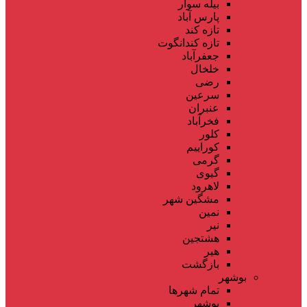
بیله سوار
پارس آباد
تازه کند
تازه کندانگوت
جعفرآباد
خلخال
رضی
سرعین
عنبران
فخرآباد
کلور
کوراییم
گرمی
گیوی
لاهرود
مشگین شهر
نمین
نیر
هشتجین
هیر
بازگشت
بوشهر
تمام شهر‌ها
بوشهر