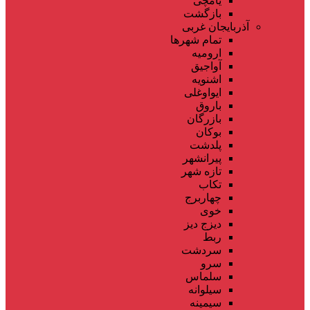
یامچی
بازگشت
آذربایجان غربی
تمام شهر‌ها
ارومیه
آواجیق
اشنویه
ایواوغلی
باروق
بازرگان
بوکان
پلدشت
پیرانشهر
تازه شهر
تکاب
چهاربرج
خوی
دیزج دیز
ربط
سردشت
سرو
سلماس
سیلوانه
سیمینه