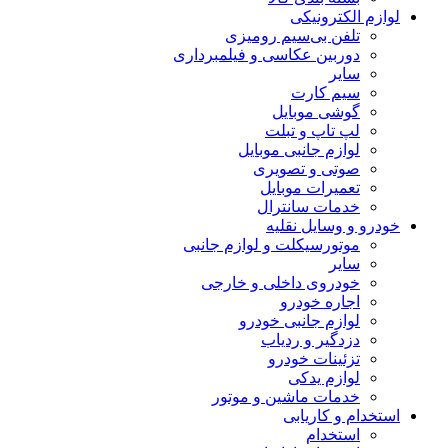
لوازم الکترونیکی
تلفن بی‌سیم رومیزی
دوربین عکاسی و فیلمبرداری
سایر
سیم کارت
گوشی موبایل
لپ تاپ و تبلت
لوازم جانبی موبایل
صوتی و تصویری
تعمیرات موبایل
خدمات سانترال
خودرو و وسایل نقلیه
موتورسیکلت و لوازم جانبی
سایر
خودروی داخلی و خارجی
اجاره خودرو
لوازم جانبی خودرو
دزدگیر و ردیاب
تزئینات خودرو
لوازم یدکی
خدمات ماشین و موتور
استخدام و کاریابی
استخدام