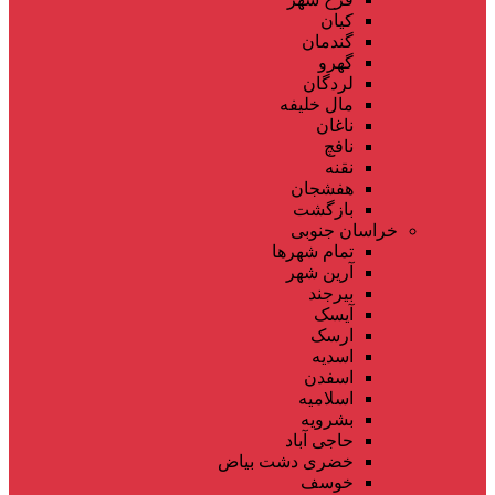
کیان
گندمان
گهرو
لردگان
مال خلیفه
ناغان
نافچ
نقنه
هفشجان
بازگشت
خراسان جنوبی
تمام شهر‌ها
آرین شهر
بیرجند
آیسک
ارسک
اسدیه
اسفدن
اسلامیه
بشرویه
حاجی آباد
خضری دشت بیاض
خوسف