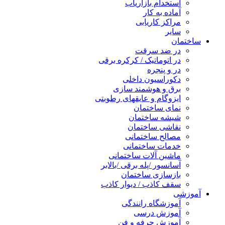
استخدام بازاریاب
آماده به کار
مراکز کاریابی
سایر
ساختمان
در ضد سرقت
در اتوماتیک / کرکره برقی
در و پنجره
دکوراسیون داخلی
برق و هوشمند سازی
ایزوگام و عایقهای رطوبتی
نمای ساختمان
شیشه ساختمان
نقاشی ساختمان
مصالح ساختمانی
خدمات ساختمانی
ماشین آلات ساختمانی
آسانسور /پله برقی /بالابر
بازسازی ساختمان
سقف کاذب / دیوار کاذب
آموزشی
آموزشگاه رانندگی
آموزش درسی
آموزش حرفه و فن