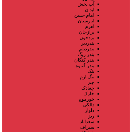
آب پخش
آبدان
امام حسن
انارستان
اهرم
برازجان
بردخون
بندردیر
بندردیلم
بندر ریگ
بندر کنگان
بندر گناوه
بنک
تنگ ارم
جم
چغادک
خارک
خورموج
دالکی
دلوار
ریز
سعدآباد
سیراف