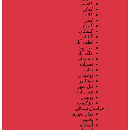
کاشمر
کدکن
کلات
کندر
گلبهار
گلمکان
گناباد
لطف آباد
مزدآوند
ملک آباد
نشتیفان
نصرآباد
نقاب
نوخندان
نیشابور
نیل شهر
همت آباد
یونسی
بازگشت
خراسان شمالی
تمام شهر‌ها
بجنورد
آشخانه