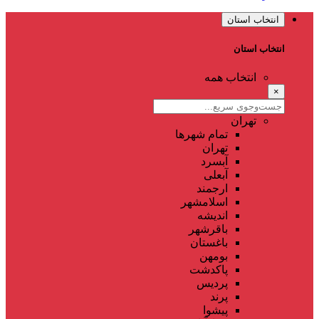
انتخاب استان
انتخاب استان
انتخاب همه
×
تهران
تمام شهر‌ها
تهران
آبسرد
آبعلی
ارجمند
اسلامشهر
اندیشه
باقرشهر
باغستان
بومهن
پاکدشت
پردیس
پرند
پیشوا