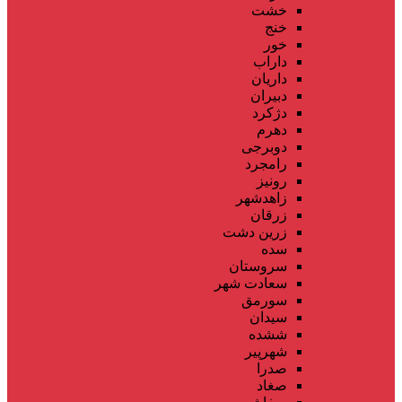
خشت
خنج
خور
داراب
داریان
دبیران
دژکرد
دهرم
دوبرجی
رامجرد
رونیز
زاهدشهر
زرقان
زرین دشت
سده
سروستان
سعادت شهر
سورمق
سیدان
ششده
شهرپیر
صدرا
صغاد