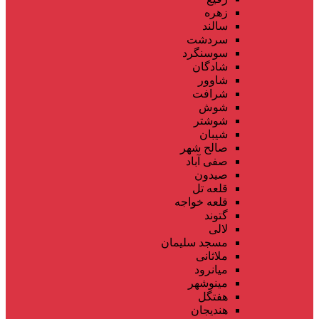
زهره
سالند
سردشت
سوسنگرد
شادگان
شاوور
شرافت
شوش
شوشتر
شیبان
صالح شهر
صفی آباد
صیدون
قلعه تل
قلعه خواجه
گتوند
لالی
مسجد سلیمان
ملاثانی
میانرود
مینوشهر
هفتگل
هندیجان