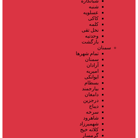
شبانکاره
شنبه
عسلویه
کاکی
کلمه
نخل تقی
وحدتیه
بازگشت
سمنان
تمام شهر‌ها
سمنان
آرادان
امیریه
ایوانکی
بسطام
بیارجمند
دامغان
درجزین
دیباج
سرخه
شاهرود
شهمیرزاد
کلاته خیج
گرمسار