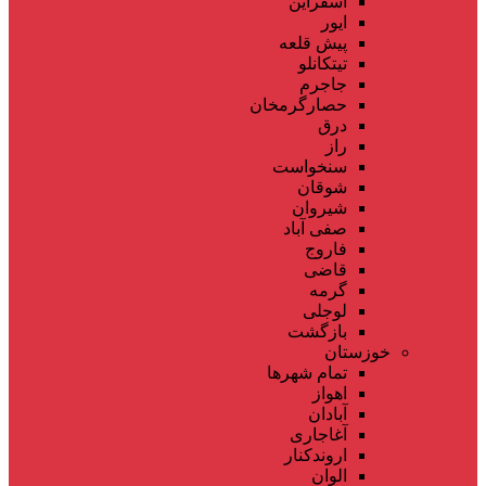
اسفراین
ایور
پیش قلعه
تیتکانلو
جاجرم
حصارگرمخان
درق
راز
سنخواست
شوقان
شیروان
صفی آباد
فاروج
قاضی
گرمه
لوجلی
بازگشت
خوزستان
تمام شهر‌ها
اهواز
آبادان
آغاجاری
اروندکنار
الوان