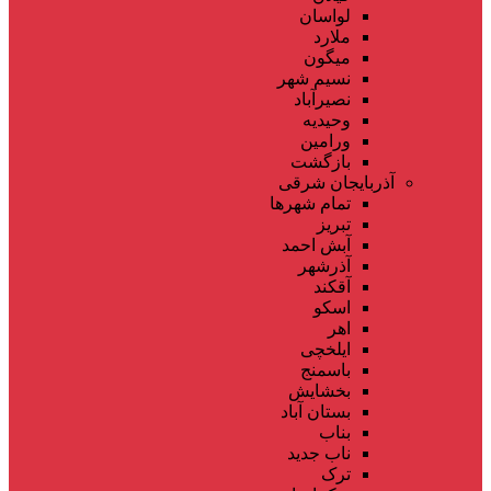
لواسان
ملارد
میگون
نسیم شهر
نصیرآباد
وحیدیه
ورامین
بازگشت
آذربایجان شرقی
تمام شهر‌ها
تبریز
آبش احمد
آذرشهر
آقکند
اسکو
اهر
ایلخچی
باسمنج
بخشایش
بستان آباد
بناب
ناب جدید
ترک