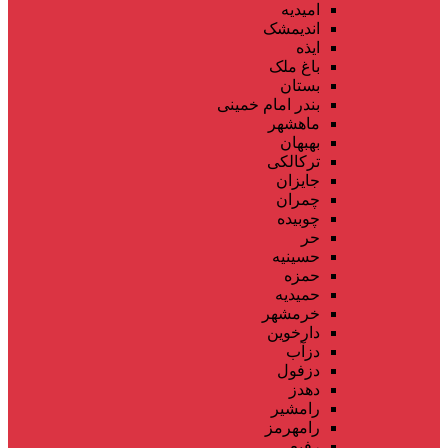
امیدیه
اندیمشک
ایذه
باغ ملک
بستان
بندر امام خمینی
ماهشهر
بهبهان
ترکالکی
جایزان
چمران
چوبیده
حر
حسینیه
حمزه
حمیدیه
خرمشهر
دارخوین
دزآب
دزفول
دهدز
رامشیر
رامهرمز
رفیع