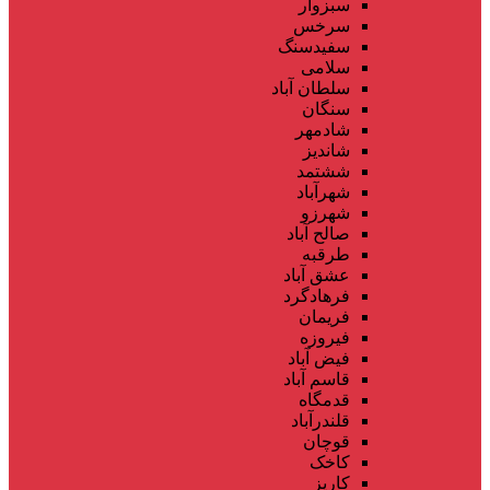
سبزوار
سرخس
سفیدسنگ
سلامی
سلطان آباد
سنگان
شادمهر
شاندیز
ششتمد
شهرآباد
شهرزو
صالح آباد
طرقبه
عشق آباد
فرهادگرد
فریمان
فیروزه
فیض آباد
قاسم آباد
قدمگاه
قلندرآباد
قوچان
کاخک
کاریز