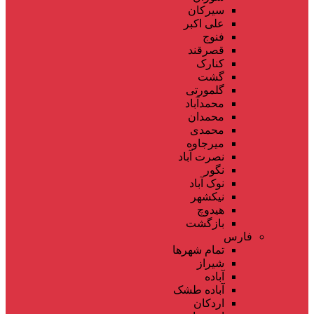
سیرکان
علی اکبر
فنوج
قصرقند
کنارک
گشت
گلمورتی
محمدآباد
محمدان
محمدی
میرجاوه
نصرت آباد
نگور
نوک آباد
نیکشهر
هیدوچ
بازگشت
فارس
تمام شهر‌ها
شیراز
آباده
آباده طشک
اردکان