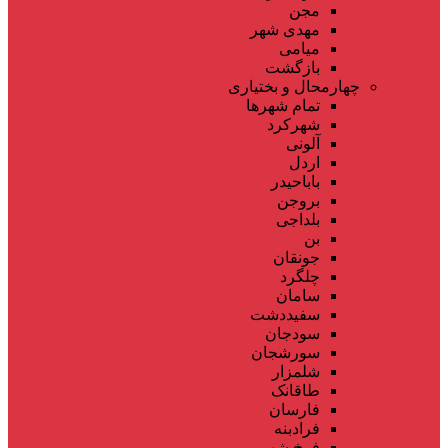
مجن
مهدی شهر
میامی
بازگشت
چهارمحال و بختیاری
تمام شهر‌ها
شهرکرد
آلونی
اردل
باباحیدر
بروجن
بلداجی
بن
جونقان
چلگرد
سامان
سفیددشت
سودجان
سورشجان
شلمزار
طاقانک
فارسان
فرادبنه
فرخ شهر