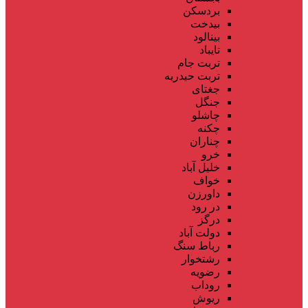
بردسکن
بیدخت
بینالود
تایباد
تربت جام
تربت حیدریه
جغتای
جنگل
چاشلو
چکنه
چناران
خرو
خلیل آباد
خواف
داورزن
در رود
درگز
دولت آباد
رباط سنگ
رشتخوار
رضویه
روداب
ریوش