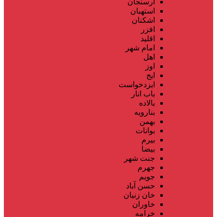
ارسنجان
استهبان
اشکنان
افزر
اقلید
امام شهر
اهل
اوز
ایج
ایزدخواست
باب انار
بالاده
بنارویه
بهمن
بوانات
بیرم
بیضا
جنت شهر
جهرم
جویم
حسن آباد
خان زنیان
خاوران
خرامه