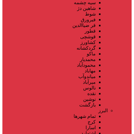
سیه چشمه
شاهین دژ
شوط
فیرورق
قر ضیاالدین
قطور
قوشچی
کشاورز
گردکشانه
ماکو
محمدیار
محمودآباد
مهاباد
میاندوآب
میرآباد
نالوس
نقده
نوشین
بازگشت
البرز
تمام شهر‌ها
کرج
اسارا
اشتهارد