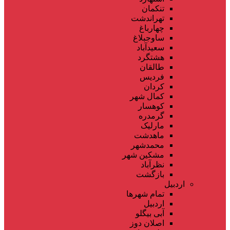
تنکمان
تهراندشت
چهارباغ
ساوجبلاغ
سعیدآباد
هشتگرد
طالقان
فردیس
کردان
کمال شهر
کوهسار
گرمدره
مارلیک
ماهدشت
محمدشهر
مشکین شهر
نظرآباد
بازگشت
اردبیل
تمام شهر‌ها
اردبیل
آبی بیگلو
اصلان دوز