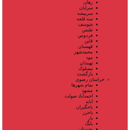
زهان
سرایان
سربیشه
سه قلعه
شوسف
طبس
فردوس
قاین
قهستان
محمدشهر
مود
نهبندان
نیمبلوک
بازگشت
خراسان رضوی
تمام شهر‌ها
مشهد
احمدآباد صولت
انابد
باجگیران
باخرز
بار
بایگ
بجستان