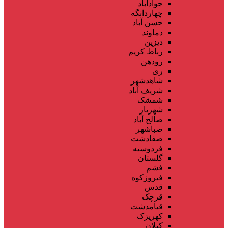
جوادآباد
چهاردانگه
حسن آباد
دماوند
دیزین
رباط کریم
رودهن
ری
شاهدشهر
شریف آباد
شمشک
شهریار
صالح آباد
صباشهر
صفادشت
فردوسیه
گلستان
فشم
فیروزکوه
قدس
قرچک
قیامدشت
کهریزک
کیلان