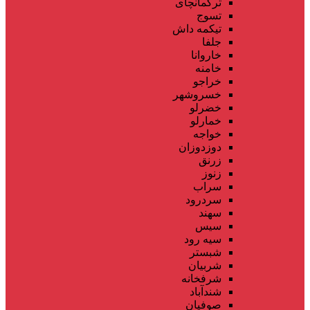
ترکمانچای
تسوج
تیکمه داش
جلفا
خاروانا
خامنه
خراجو
خسروشهر
خضرلو
خمارلو
خواجه
دوزدوزان
زرنق
زنوز
سراب
سردرود
سهند
سیس
سیه رود
شبستر
شربیان
شرفخانه
شندآباد
صوفیان