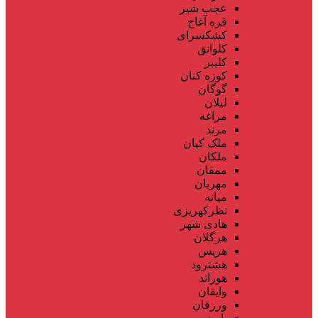
عجب شیر
قره آغاج
کشکسرای
کلوانق
کلیبر
کوزه کنان
گوگان
لیلان
مراغه
مرند
ملک کیان
ملکان
ممقان
مهربان
میانه
نظرکهریزی
هادی شهر
هرگلان
هریس
هشترود
هوراند
وایقان
ورزقان