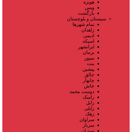
هویزه
ویس
بازگشت
سیستان و بلوچستان
تمام شهر‌ها
زاهدان
ادیمی
اسپکه
ایرانشهر
بزمان
بمپور
بنت
پیشین
جالق
چابهار
خاش
دوست محمد
راسک
زابل
زابلی
زهک
سراوان
سرباز
سوران