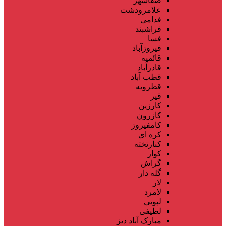
صفاشهر
علامرودشت
فدامی
فراشبند
فسا
فیروزآباد
قائمیه
قادرآباد
قطب آباد
قطرویه
قیر
کارزین
کازرون
کامفیروز
کره ای
کنارتخته
کوار
گراش
گله دار
لار
لامرد
لپویی
لطیفی
مبارک آباد دیز