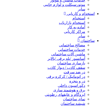
خدمات ماشین و موتور
موتورسیکلت و لوازم جانبی
سایر
استخدام و کاریابی
استخدام
استخدام بازاریاب
آماده به کار
مراکز کاریابی
سایر
ساختمان
مصالح ساختمانی
خدمات ساختمانی
ماشین آلات ساختمانی
آسانسور /پله برقی /بالابر
بازسازی ساختمان
سقف کاذب / دیوار کاذب
در ضد سرقت
در اتوماتیک / کرکره برقی
در و پنجره
دکوراسیون داخلی
برق و هوشمند سازی
ایزوگام و عایقهای رطوبتی
نمای ساختمان
شیشه ساختمان