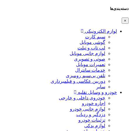
دسته‌بندی‌ها
×
لوازم الکترونیکی
سیم کارت
گوشی موبایل
لپ تاپ و تبلت
لوازم جانبی موبایل
صوتی و تصویری
تعمیرات موبایل
خدمات سانترال
تلفن بی‌سیم رومیزی
دوربین عکاسی و فیلمبرداری
سایر
خودرو و وسایل نقلیه
خودروی داخلی و خارجی
اجاره خودرو
لوازم جانبی خودرو
دزدگیر و ردیاب
تزئینات خودرو
لوازم یدکی