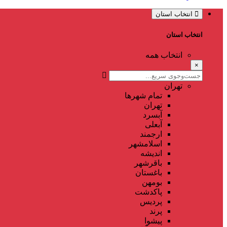
انتخاب استان
انتخاب استان
انتخاب همه
×
تهران
تمام شهر‌ها
تهران
آبسرد
آبعلی
ارجمند
اسلامشهر
اندیشه
باقرشهر
باغستان
بومهن
پاکدشت
پردیس
پرند
پیشوا