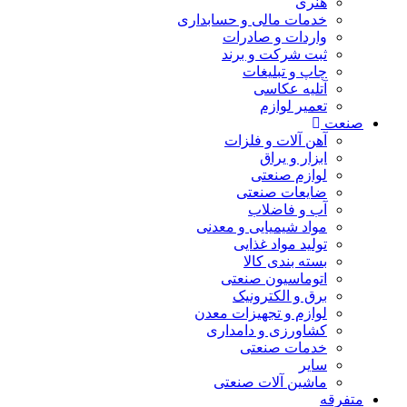
هنری
خدمات مالی و حسابداری
واردات و صادرات
ثبت شرکت و برند
چاپ و تبلیغات
آتلیه عکاسی
تعمیر لوازم
صنعت
آهن آلات و فلزات
ابزار و یراق
لوازم صنعتی
ضایعات صنعتی
آب و فاضلاب
مواد شیمیایی و معدنی
تولید مواد غذایی
بسته بندی کالا
اتوماسیون صنعتی
برق و الکترونیک
لوازم و تجهیزات معدن
کشاورزی و دامداری
خدمات صنعتی
سایر
ماشین آلات صنعتی
متفرقه