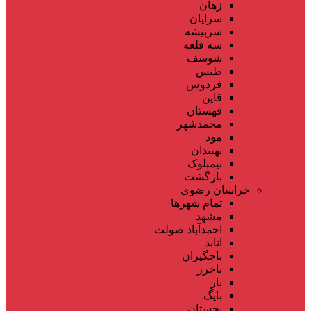
زهان
سرایان
سربیشه
سه قلعه
شوسف
طبس
فردوس
قاین
قهستان
محمدشهر
مود
نهبندان
نیمبلوک
بازگشت
خراسان رضوی
تمام شهر‌ها
مشهد
احمدآباد صولت
انابد
باجگیران
باخرز
بار
بایگ
بجستان