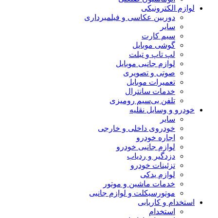
لوازم الکترونیکی
دوربین عکاسی و فیلمبرداری
سایر
سیم کارت
گوشی موبایل
لپ تاپ و تبلت
لوازم جانبی موبایل
صوتی و تصویری
تعمیرات موبایل
خدمات سانترال
تلفن بی‌سیم رومیزی
خودرو و وسایل نقلیه
سایر
خودروی داخلی و خارجی
اجاره خودرو
لوازم جانبی خودرو
دزدگیر و ردیاب
تزئینات خودرو
لوازم یدکی
خدمات ماشین و موتور
موتورسیکلت و لوازم جانبی
استخدام و کاریابی
استخدام