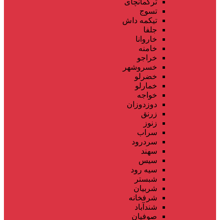
ترکمانچای
تسوج
تیکمه داش
جلفا
خاروانا
خامنه
خراجو
خسروشهر
خضرلو
خمارلو
خواجه
دوزدوزان
زرنق
زنوز
سراب
سردرود
سهند
سیس
سیه رود
شبستر
شربیان
شرفخانه
شندآباد
صوفیان