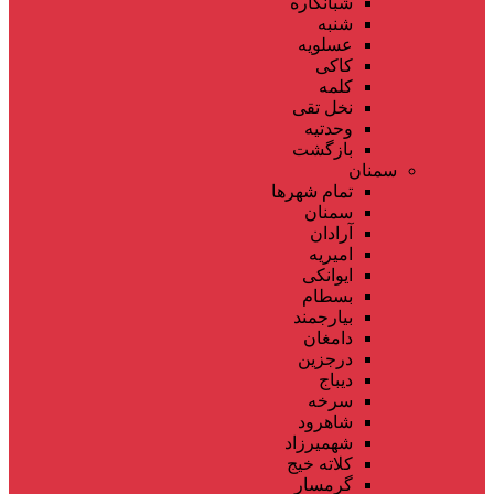
شبانکاره
شنبه
عسلویه
کاکی
کلمه
نخل تقی
وحدتیه
بازگشت
سمنان
تمام شهر‌ها
سمنان
آرادان
امیریه
ایوانکی
بسطام
بیارجمند
دامغان
درجزین
دیباج
سرخه
شاهرود
شهمیرزاد
کلاته خیج
گرمسار