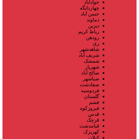
جوادآباد
چهاردانگه
حسن آباد
دماوند
دیزین
رباط کریم
رودهن
ری
شاهدشهر
شریف آباد
شمشک
شهریار
صالح آباد
صباشهر
صفادشت
فردوسیه
گلستان
فشم
فیروزکوه
قدس
قرچک
قیامدشت
کهریزک
کیلان