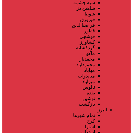
سیه چشمه
شاهین دژ
شوط
فیرورق
قر ضیاالدین
قطور
قوشچی
کشاورز
گردکشانه
ماکو
محمدیار
محمودآباد
مهاباد
میاندوآب
میرآباد
نالوس
نقده
نوشین
بازگشت
البرز
تمام شهر‌ها
کرج
اسارا
اشتهارد