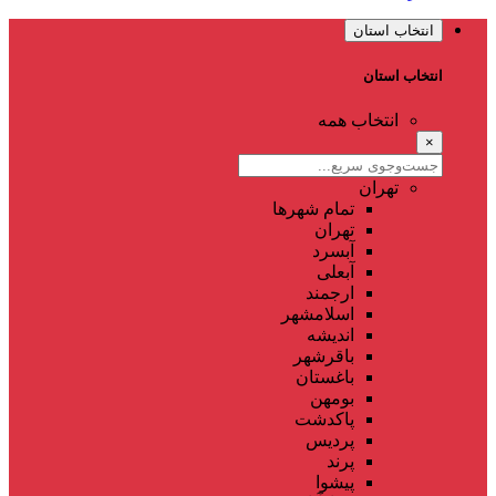
انتخاب استان
انتخاب استان
انتخاب همه
×
تهران
تمام شهر‌ها
تهران
آبسرد
آبعلی
ارجمند
اسلامشهر
اندیشه
باقرشهر
باغستان
بومهن
پاکدشت
پردیس
پرند
پیشوا