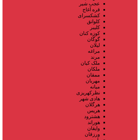
عجب شیر
قره آغاج
کشکسرای
کلوانق
کلیبر
کوزه کنان
گوگان
لیلان
مراغه
مرند
ملک کیان
ملکان
ممقان
مهربان
میانه
نظرکهریزی
هادی شهر
هرگلان
هریس
هشترود
هوراند
وایقان
ورزقان