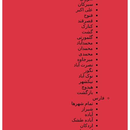
سیرکان
علی اکبر
فنوج
قصرقند
کنارک
گشت
گلمورتی
محمدآباد
محمدان
محمدی
میرجاوه
نصرت آباد
نگور
نوک آباد
نیکشهر
هیدوچ
بازگشت
فارس
تمام شهر‌ها
شیراز
آباده
آباده طشک
اردکان