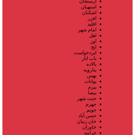
ارسنجان
استهبان
اشکنان
افزر
اقلید
امام شهر
اهل
اوز
ایج
ایزدخواست
باب انار
بالاده
بنارویه
بهمن
بوانات
بیرم
بیضا
جنت شهر
جهرم
جویم
حسن آباد
خان زنیان
خاوران
خرامه