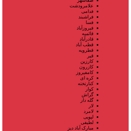
صفاشهر
علامرودشت
فدامی
فراشبند
فسا
فیروزآباد
قائمیه
قادرآباد
قطب آباد
قطرویه
قیر
کارزین
کازرون
کامفیروز
کره ای
کنارتخته
کوار
گراش
گله دار
لار
لامرد
لپویی
لطیفی
مبارک آباد دیز