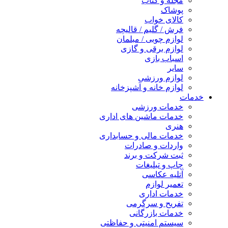
مجله و کتاب
پوشاک
کالای خواب
فرش / گلیم / قالیچه
لوازم چوبی / مبلمان
لوازم برقی و گازی
اسباب بازی
سایر
لوازم ورزشی
لوازم خانه و آشپزخانه
خدمات
خدمات ورزشی
خدمات ماشین های اداری
هنری
خدمات مالی و حسابداری
واردات و صادرات
ثبت شرکت و برند
چاپ و تبلیغات
آتلیه عکاسی
تعمیر لوازم
خدمات اداری
تفریح و سرگرمی
خدمات بازرگانی
سیستم امنیتی و حفاظتی