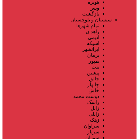
هویزه
ویس
بازگشت
سیستان و بلوچستان
تمام شهر‌ها
زاهدان
ادیمی
اسپکه
ایرانشهر
بزمان
بمپور
بنت
پیشین
جالق
چابهار
خاش
دوست محمد
راسک
زابل
زابلی
زهک
سراوان
سرباز
سوران