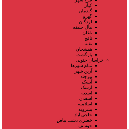
کیان
گندمان
گهرو
لردگان
مال خلیفه
ناغان
نافچ
نقنه
هفشجان
بازگشت
خراسان جنوبی
تمام شهر‌ها
آرین شهر
بیرجند
آیسک
ارسک
اسدیه
اسفدن
اسلامیه
بشرویه
حاجی آباد
خضری دشت بیاض
خوسف