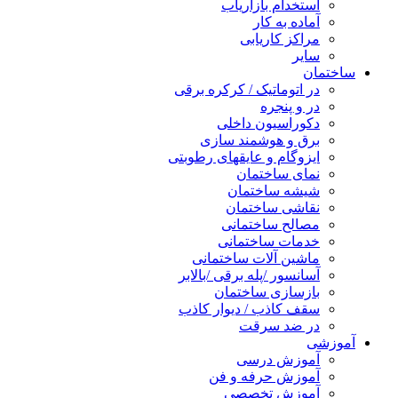
استخدام بازاریاب
آماده به کار
مراکز کاریابی
سایر
ساختمان
در اتوماتیک / کرکره برقی
در و پنجره
دکوراسیون داخلی
برق و هوشمند سازی
ایزوگام و عایقهای رطوبتی
نمای ساختمان
شیشه ساختمان
نقاشی ساختمان
مصالح ساختمانی
خدمات ساختمانی
ماشین آلات ساختمانی
آسانسور /پله برقی /بالابر
بازسازی ساختمان
سقف کاذب / دیوار کاذب
در ضد سرقت
آموزشی
آموزش درسی
آموزش حرفه و فن
آموزش تخصصی