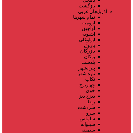
یامچی
بازگشت
آذربایجان غربی
تمام شهر‌ها
ارومیه
آواجیق
اشنویه
ایواوغلی
باروق
بازرگان
بوکان
پلدشت
پیرانشهر
تازه شهر
تکاب
چهاربرج
خوی
دیزج دیز
ربط
سردشت
سرو
سلماس
سیلوانه
سیمینه