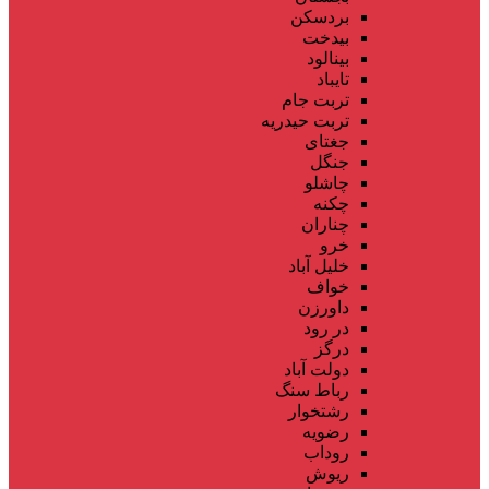
بردسکن
بیدخت
بینالود
تایباد
تربت جام
تربت حیدریه
جغتای
جنگل
چاشلو
چکنه
چناران
خرو
خلیل آباد
خواف
داورزن
در رود
درگز
دولت آباد
رباط سنگ
رشتخوار
رضویه
روداب
ریوش