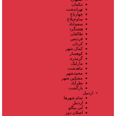
تنکمان
تهراندشت
چهارباغ
ساوجبلاغ
سعیدآباد
هشتگرد
طالقان
فردیس
کردان
کمال شهر
کوهسار
گرمدره
مارلیک
ماهدشت
محمدشهر
مشکین شهر
نظرآباد
بازگشت
اردبیل
تمام شهر‌ها
اردبیل
آبی بیگلو
اصلان دوز