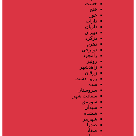
خشت
خنج
خور
داراب
داریان
دبیران
دژکرد
دهرم
دوبرجی
رامجرد
رونیز
زاهدشهر
زرقان
زرین دشت
سده
سروستان
سعادت شهر
سورمق
سیدان
ششده
شهرپیر
صدرا
صغاد