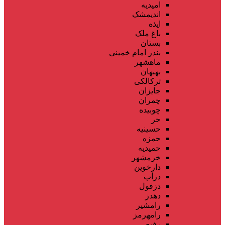
امیدیه
اندیمشک
ایذه
باغ ملک
بستان
بندر امام خمینی
ماهشهر
بهبهان
ترکالکی
جایزان
چمران
چوبیده
حر
حسینیه
حمزه
حمیدیه
خرمشهر
دارخوین
دزآب
دزفول
دهدز
رامشیر
رامهرمز
رفیع