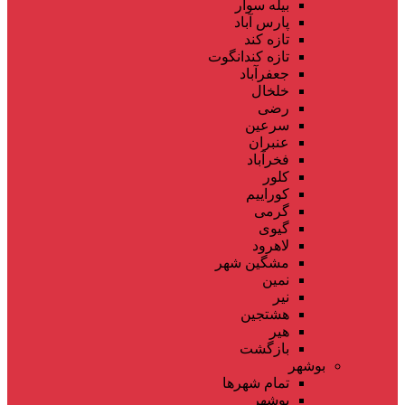
بیله سوار
پارس آباد
تازه کند
تازه کندانگوت
جعفرآباد
خلخال
رضی
سرعین
عنبران
فخرآباد
کلور
کوراییم
گرمی
گیوی
لاهرود
مشگین شهر
نمین
نیر
هشتجین
هیر
بازگشت
بوشهر
تمام شهر‌ها
بوشهر