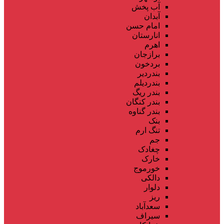
آب پخش
آبدان
امام حسن
انارستان
اهرم
برازجان
بردخون
بندردیر
بندردیلم
بندر ریگ
بندر کنگان
بندر گناوه
بنک
تنگ ارم
جم
چغادک
خارک
خورموج
دالکی
دلوار
ریز
سعدآباد
سیراف