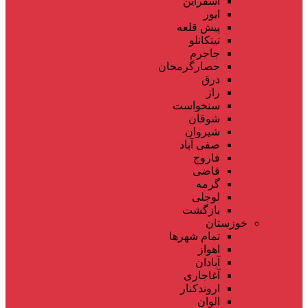
اسفراین
ایور
پیش قلعه
تیتکانلو
جاجرم
حصارگرمخان
درق
راز
سنخواست
شوقان
شیروان
صفی آباد
فاروج
قاضی
گرمه
لوجلی
بازگشت
خوزستان
تمام شهر‌ها
اهواز
آبادان
آغاجاری
اروندکنار
الوان