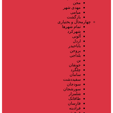
مجن
مهدی شهر
میامی
بازگشت
چهارمحال و بختیاری
تمام شهر‌ها
شهرکرد
آلونی
اردل
باباحیدر
بروجن
بلداجی
بن
جونقان
چلگرد
سامان
سفیددشت
سودجان
سورشجان
شلمزار
طاقانک
فارسان
فرادبنه
فرخ شهر