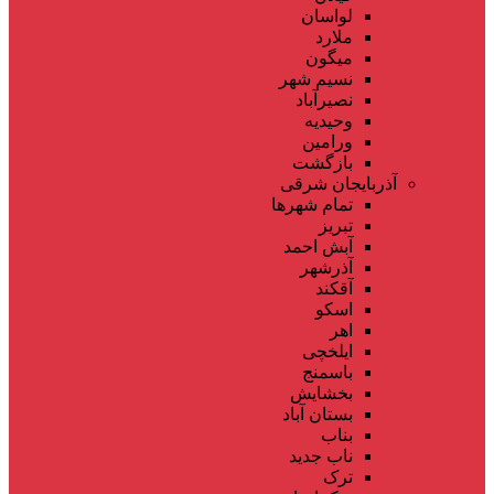
لواسان
ملارد
میگون
نسیم شهر
نصیرآباد
وحیدیه
ورامین
بازگشت
آذربایجان شرقی
تمام شهر‌ها
تبریز
آبش احمد
آذرشهر
آقکند
اسکو
اهر
ایلخچی
باسمنج
بخشایش
بستان آباد
بناب
ناب جدید
ترک