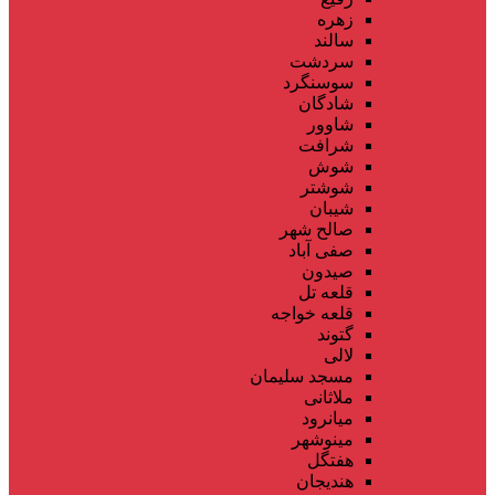
زهره
سالند
سردشت
سوسنگرد
شادگان
شاوور
شرافت
شوش
شوشتر
شیبان
صالح شهر
صفی آباد
صیدون
قلعه تل
قلعه خواجه
گتوند
لالی
مسجد سلیمان
ملاثانی
میانرود
مینوشهر
هفتگل
هندیجان