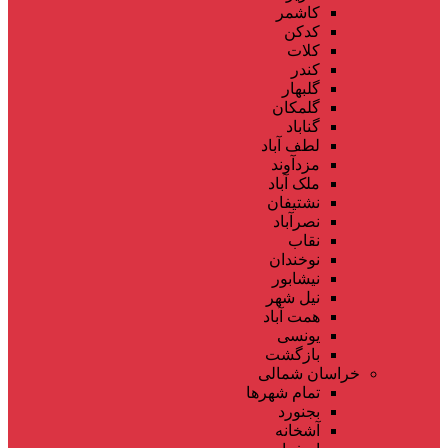
کاشمر
کدکن
کلات
کندر
گلبهار
گلمکان
گناباد
لطف آباد
مزدآوند
ملک آباد
نشتیفان
نصرآباد
نقاب
نوخندان
نیشابور
نیل شهر
همت آباد
یونسی
بازگشت
خراسان شمالی
تمام شهر‌ها
بجنورد
آشخانه