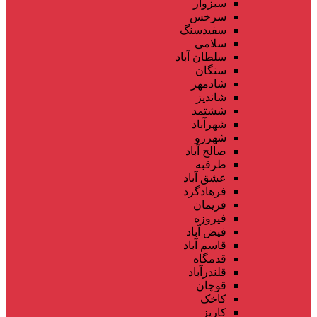
سبزوار
سرخس
سفیدسنگ
سلامی
سلطان آباد
سنگان
شادمهر
شاندیز
ششتمد
شهرآباد
شهرزو
صالح آباد
طرقبه
عشق آباد
فرهادگرد
فریمان
فیروزه
فیض آباد
قاسم آباد
قدمگاه
قلندرآباد
قوچان
کاخک
کاریز