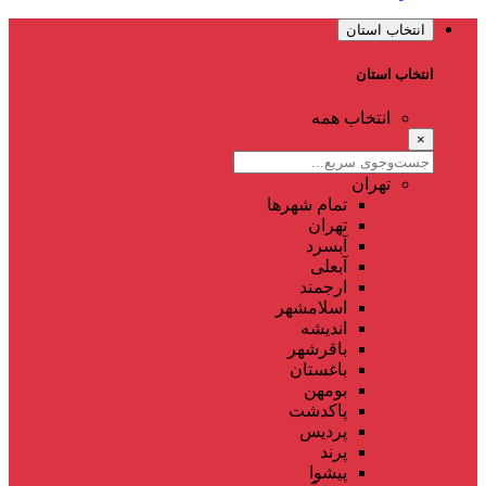
انتخاب استان
انتخاب استان
انتخاب همه
×
تهران
تمام شهر‌ها
تهران
آبسرد
آبعلی
ارجمند
اسلامشهر
اندیشه
باقرشهر
باغستان
بومهن
پاکدشت
پردیس
پرند
پیشوا