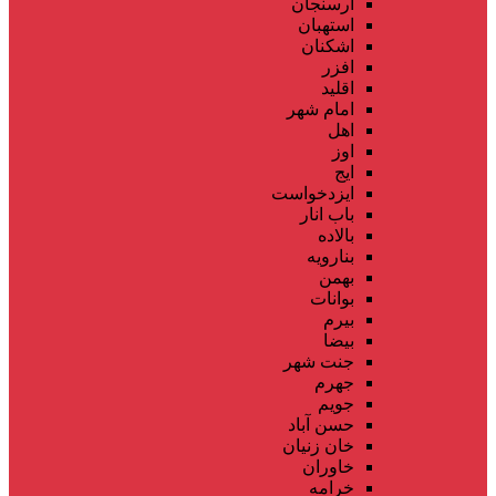
ارسنجان
استهبان
اشکنان
افزر
اقلید
امام شهر
اهل
اوز
ایج
ایزدخواست
باب انار
بالاده
بنارویه
بهمن
بوانات
بیرم
بیضا
جنت شهر
جهرم
جویم
حسن آباد
خان زنیان
خاوران
خرامه