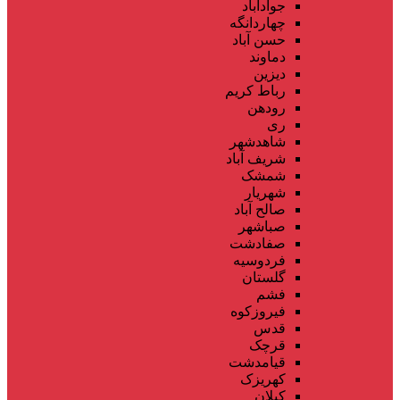
جوادآباد
چهاردانگه
حسن آباد
دماوند
دیزین
رباط کریم
رودهن
ری
شاهدشهر
شریف آباد
شمشک
شهریار
صالح آباد
صباشهر
صفادشت
فردوسیه
گلستان
فشم
فیروزکوه
قدس
قرچک
قیامدشت
کهریزک
کیلان