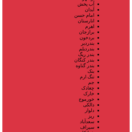
آب پخش
آبدان
امام حسن
انارستان
اهرم
برازجان
بردخون
بندردیر
بندردیلم
بندر ریگ
بندر کنگان
بندر گناوه
بنک
تنگ ارم
جم
چغادک
خارک
خورموج
دالکی
دلوار
ریز
سعدآباد
سیراف