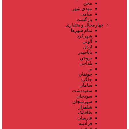
مجن
مهدی شهر
میامی
بازگشت
چهارمحال و بختیاری
تمام شهر‌ها
شهرکرد
آلونی
اردل
باباحیدر
بروجن
بلداجی
بن
جونقان
چلگرد
سامان
سفیددشت
سودجان
سورشجان
شلمزار
طاقانک
فارسان
فرادبنه
فرخ شهر