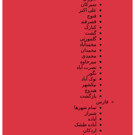
سیرکان
علی اکبر
فنوج
قصرقند
کنارک
گشت
گلمورتی
محمدآباد
محمدان
محمدی
میرجاوه
نصرت آباد
نگور
نوک آباد
نیکشهر
هیدوچ
بازگشت
فارس
تمام شهر‌ها
شیراز
آباده
آباده طشک
اردکان