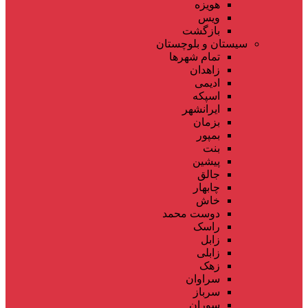
هویزه
ویس
بازگشت
سیستان و بلوچستان
تمام شهر‌ها
زاهدان
ادیمی
اسپکه
ایرانشهر
بزمان
بمپور
بنت
پیشین
جالق
چابهار
خاش
دوست محمد
راسک
زابل
زابلی
زهک
سراوان
سرباز
سوران