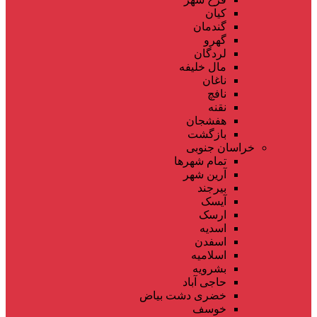
کیان
گندمان
گهرو
لردگان
مال خلیفه
ناغان
نافچ
نقنه
هفشجان
بازگشت
خراسان جنوبی
تمام شهر‌ها
آرین شهر
بیرجند
آیسک
ارسک
اسدیه
اسفدن
اسلامیه
بشرویه
حاجی آباد
خضری دشت بیاض
خوسف