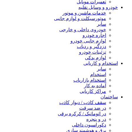
تعمیرات موبایل
خودرو و وسایل نقلیه
خدمات ماشین و موتور
موتورسیکلت و لوازم جانبی
سایر
خودروی داخلی و خارجی
اجاره خودرو
لوازم جانبی خودرو
دزدگیر و ردیاب
تزئینات خودرو
لوازم یدکی
استخدام و کاریابی
سایر
استخدام
استخدام بازاریاب
آماده به کار
مراکز کاریابی
ساختمان
سقف کاذب / دیوار کاذب
در ضد سرقت
در اتوماتیک / کرکره برقی
در و پنجره
دکوراسیون داخلی
برق و هوشمند سازی