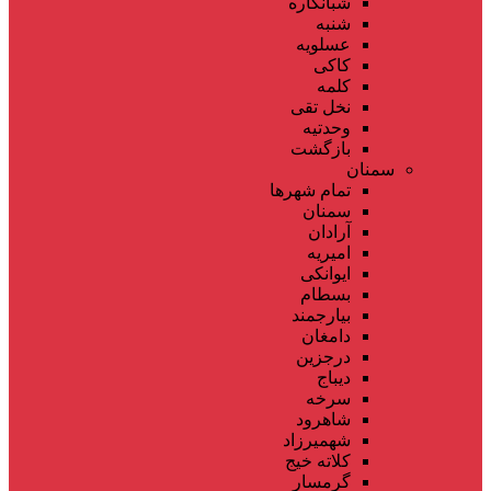
شبانکاره
شنبه
عسلویه
کاکی
کلمه
نخل تقی
وحدتیه
بازگشت
سمنان
تمام شهر‌ها
سمنان
آرادان
امیریه
ایوانکی
بسطام
بیارجمند
دامغان
درجزین
دیباج
سرخه
شاهرود
شهمیرزاد
کلاته خیج
گرمسار