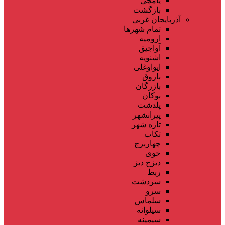
یامچی
بازگشت
آذربایجان غربی
تمام شهر‌ها
ارومیه
آواجیق
اشنویه
ایواوغلی
باروق
بازرگان
بوکان
پلدشت
پیرانشهر
تازه شهر
تکاب
چهاربرج
خوی
دیزج دیز
ربط
سردشت
سرو
سلماس
سیلوانه
سیمینه