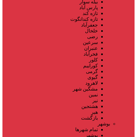
بیله سوار
پارس آباد
تازه کند
تازه کندانگوت
جعفرآباد
خلخال
رضی
سرعین
عنبران
فخرآباد
کلور
کوراییم
گرمی
گیوی
لاهرود
مشگین شهر
نمین
نیر
هشتجین
هیر
بازگشت
بوشهر
تمام شهر‌ها
بوشهر