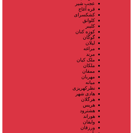
عجب شیر
قره آغاج
کشکسرای
کلوانق
کلیبر
کوزه کنان
گوگان
لیلان
مراغه
مرند
ملک کیان
ملکان
ممقان
مهربان
میانه
نظرکهریزی
هادی شهر
هرگلان
هریس
هشترود
هوراند
وایقان
ورزقان