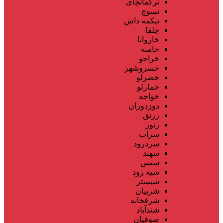
ترکمانچای
تسوج
تیکمه داش
جلفا
خاروانا
خامنه
خراجو
خسروشهر
خضرلو
خمارلو
خواجه
دوزدوزان
زرنق
زنوز
سراب
سردرود
سهند
سیس
سیه رود
شبستر
شربیان
شرفخانه
شندآباد
صوفیان