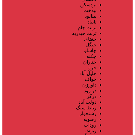
بردسکن
بیدخت
بینالود
تایباد
تربت جام
تربت حیدریه
جغتای
جنگل
چاشلو
چکنه
چناران
خرو
خلیل آباد
خواف
داورزن
در رود
درگز
دولت آباد
رباط سنگ
رشتخوار
رضویه
روداب
ریوش