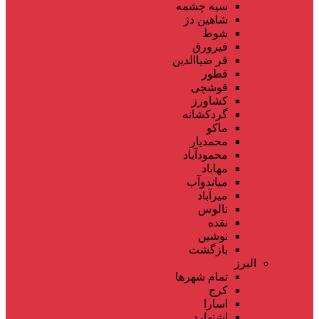
سیه چشمه
شاهین دژ
شوط
فیرورق
قر ضیاالدین
قطور
قوشچی
کشاورز
گردکشانه
ماکو
محمدیار
محمودآباد
مهاباد
میاندوآب
میرآباد
نالوس
نقده
نوشین
بازگشت
البرز
تمام شهر‌ها
کرج
اسارا
اشتهارد