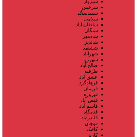
سبزوار
سرخس
سفیدسنگ
سلامی
سلطان آباد
سنگان
شادمهر
شاندیز
ششتمد
شهرآباد
شهرزو
صالح آباد
طرقبه
عشق آباد
فرهادگرد
فریمان
فیروزه
فیض آباد
قاسم آباد
قدمگاه
قلندرآباد
قوچان
کاخک
کاریز