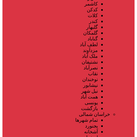
کاشمر
کدکن
کلات
کندر
گلبهار
گلمکان
گناباد
لطف آباد
مزدآوند
ملک آباد
نشتیفان
نصرآباد
نقاب
نوخندان
نیشابور
نیل شهر
همت آباد
یونسی
بازگشت
خراسان شمالی
تمام شهر‌ها
بجنورد
آشخانه