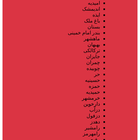
امیدیه
اندیمشک
ایذه
باغ ملک
بستان
بندر امام خمینی
ماهشهر
بهبهان
ترکالکی
جایزان
چمران
چوبیده
حر
حسینیه
حمزه
حمیدیه
خرمشهر
دارخوین
دزآب
دزفول
دهدز
رامشیر
رامهرمز
رفیع