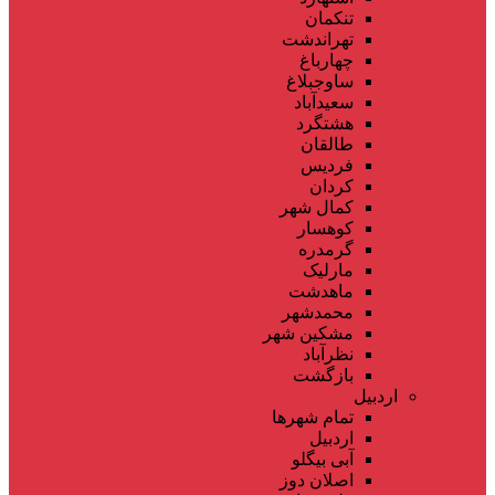
تنکمان
تهراندشت
چهارباغ
ساوجبلاغ
سعیدآباد
هشتگرد
طالقان
فردیس
کردان
کمال شهر
کوهسار
گرمدره
مارلیک
ماهدشت
محمدشهر
مشکین شهر
نظرآباد
بازگشت
اردبیل
تمام شهر‌ها
اردبیل
آبی بیگلو
اصلان دوز