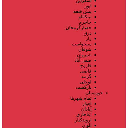
اسفراین
ایور
پیش قلعه
تیتکانلو
جاجرم
حصارگرمخان
درق
راز
سنخواست
شوقان
شیروان
صفی آباد
فاروج
قاضی
گرمه
لوجلی
بازگشت
خوزستان
تمام شهر‌ها
اهواز
آبادان
آغاجاری
اروندکنار
الوان