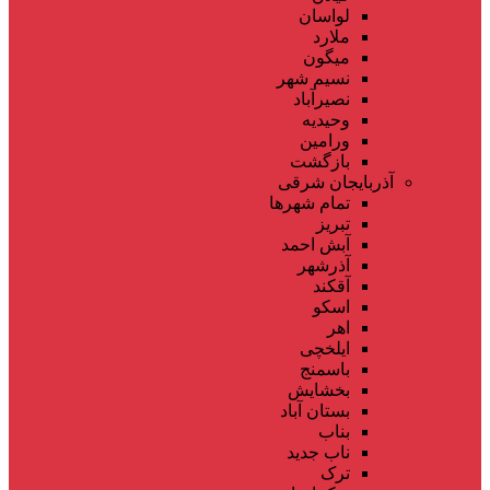
لواسان
ملارد
میگون
نسیم شهر
نصیرآباد
وحیدیه
ورامین
بازگشت
آذربایجان شرقی
تمام شهر‌ها
تبریز
آبش احمد
آذرشهر
آقکند
اسکو
اهر
ایلخچی
باسمنج
بخشایش
بستان آباد
بناب
ناب جدید
ترک