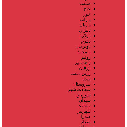
خشت
خنج
خور
داراب
داریان
دبیران
دژکرد
دهرم
دوبرجی
رامجرد
رونیز
زاهدشهر
زرقان
زرین دشت
سده
سروستان
سعادت شهر
سورمق
سیدان
ششده
شهرپیر
صدرا
صغاد