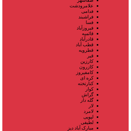
صفاشهر
علامرودشت
فدامی
فراشبند
فسا
فیروزآباد
قائمیه
قادرآباد
قطب آباد
قطرویه
قیر
کارزین
کازرون
کامفیروز
کره ای
کنارتخته
کوار
گراش
گله دار
لار
لامرد
لپویی
لطیفی
مبارک آباد دیز