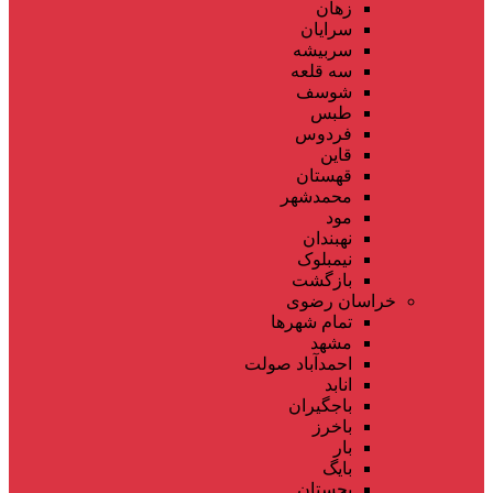
زهان
سرایان
سربیشه
سه قلعه
شوسف
طبس
فردوس
قاین
قهستان
محمدشهر
مود
نهبندان
نیمبلوک
بازگشت
خراسان رضوی
تمام شهر‌ها
مشهد
احمدآباد صولت
انابد
باجگیران
باخرز
بار
بایگ
بجستان