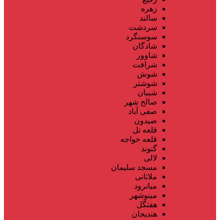
زهره
سالند
سردشت
سوسنگرد
شادگان
شاوور
شرافت
شوش
شوشتر
شیبان
صالح شهر
صفی آباد
صیدون
قلعه تل
قلعه خواجه
گتوند
لالی
مسجد سلیمان
ملاثانی
میانرود
مینوشهر
هفتگل
هندیجان