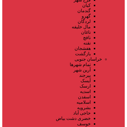
کیان
گندمان
گهرو
لردگان
مال خلیفه
ناغان
نافچ
نقنه
هفشجان
بازگشت
خراسان جنوبی
تمام شهر‌ها
آرین شهر
بیرجند
آیسک
ارسک
اسدیه
اسفدن
اسلامیه
بشرویه
حاجی آباد
خضری دشت بیاض
خوسف