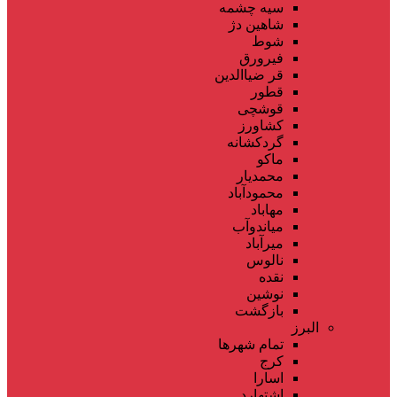
سیه چشمه
شاهین دژ
شوط
فیرورق
قر ضیاالدین
قطور
قوشچی
کشاورز
گردکشانه
ماکو
محمدیار
محمودآباد
مهاباد
میاندوآب
میرآباد
نالوس
نقده
نوشین
بازگشت
البرز
تمام شهر‌ها
کرج
اسارا
اشتهارد