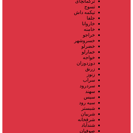
ترکمانچای
تسوج
تیکمه داش
جلفا
خاروانا
خامنه
خراجو
خسروشهر
خضرلو
خمارلو
خواجه
دوزدوزان
زرنق
زنوز
سراب
سردرود
سهند
سیس
سیه رود
شبستر
شربیان
شرفخانه
شندآباد
صوفیان