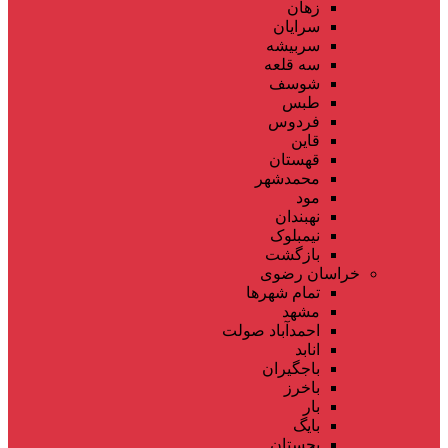
زهان
سرایان
سربیشه
سه قلعه
شوسف
طبس
فردوس
قاین
قهستان
محمدشهر
مود
نهبندان
نیمبلوک
بازگشت
خراسان رضوی
تمام شهر‌ها
مشهد
احمدآباد صولت
انابد
باجگیران
باخرز
بار
بایگ
بجستان