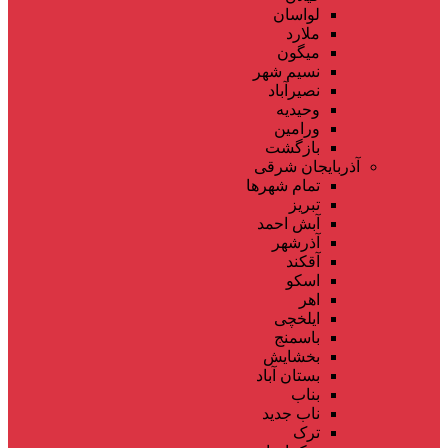
لواسان
ملارد
میگون
نسیم شهر
نصیرآباد
وحیدیه
ورامین
بازگشت
آذربایجان شرقی
تمام شهر‌ها
تبریز
آبش احمد
آذرشهر
آقکند
اسکو
اهر
ایلخچی
باسمنج
بخشایش
بستان آباد
بناب
ناب جدید
ترک