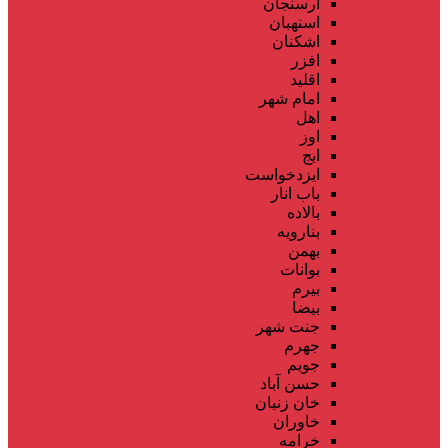
ارسنجان
استهبان
اشکنان
افزر
اقلید
امام شهر
اهل
اوز
ایج
ایزدخواست
باب انار
بالاده
بنارویه
بهمن
بوانات
بیرم
بیضا
جنت شهر
جهرم
جویم
حسن آباد
خان زنیان
خاوران
خرامه