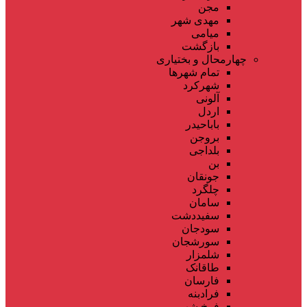
مجن
مهدی شهر
میامی
بازگشت
چهارمحال و بختیاری
تمام شهر‌ها
شهرکرد
آلونی
اردل
باباحیدر
بروجن
بلداجی
بن
جونقان
چلگرد
سامان
سفیددشت
سودجان
سورشجان
شلمزار
طاقانک
فارسان
فرادبنه
فرخ شهر