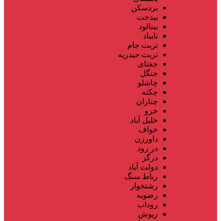
بردسکن
بیدخت
بینالود
تایباد
تربت جام
تربت حیدریه
جغتای
جنگل
چاشلو
چکنه
چناران
خرو
خلیل آباد
خواف
داورزن
در رود
درگز
دولت آباد
رباط سنگ
رشتخوار
رضویه
روداب
ریوش