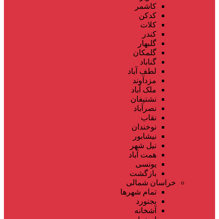
کاشمر
کدکن
کلات
کندر
گلبهار
گلمکان
گناباد
لطف آباد
مزدآوند
ملک آباد
نشتیفان
نصرآباد
نقاب
نوخندان
نیشابور
نیل شهر
همت آباد
یونسی
بازگشت
خراسان شمالی
تمام شهر‌ها
بجنورد
آشخانه