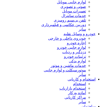
لوازم جانبی موبایل
صوتی و تصویری
تعمیرات موبایل
خدمات سانترال
تلفن بی‌سیم رومیزی
دوربین عکاسی و فیلمبرداری
سایر
خودرو و وسایل نقلیه
خودروی داخلی و خارجی
اجاره خودرو
لوازم جانبی خودرو
دزدگیر و ردیاب
تزئینات خودرو
لوازم یدکی
خدمات ماشین و موتور
موتورسیکلت و لوازم جانبی
سایر
استخدام و کاریابی
استخدام
استخدام بازاریاب
آماده به کار
مراکز کاریابی
سایر
ساختمان