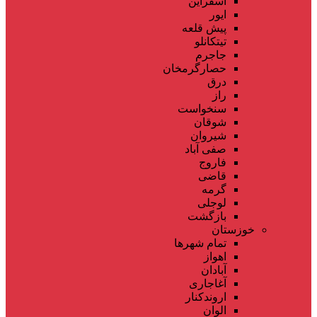
اسفراین
ایور
پیش قلعه
تیتکانلو
جاجرم
حصارگرمخان
درق
راز
سنخواست
شوقان
شیروان
صفی آباد
فاروج
قاضی
گرمه
لوجلی
بازگشت
خوزستان
تمام شهر‌ها
اهواز
آبادان
آغاجاری
اروندکنار
الوان