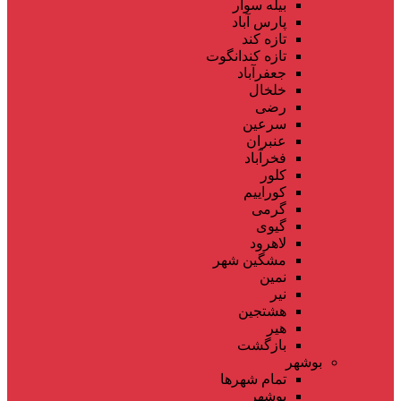
بیله سوار
پارس آباد
تازه کند
تازه کندانگوت
جعفرآباد
خلخال
رضی
سرعین
عنبران
فخرآباد
کلور
کوراییم
گرمی
گیوی
لاهرود
مشگین شهر
نمین
نیر
هشتجین
هیر
بازگشت
بوشهر
تمام شهر‌ها
بوشهر