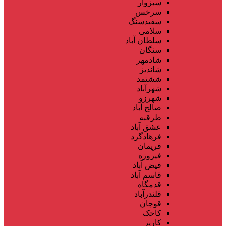
سبزوار
سرخس
سفیدسنگ
سلامی
سلطان آباد
سنگان
شادمهر
شاندیز
ششتمد
شهرآباد
شهرزو
صالح آباد
طرقبه
عشق آباد
فرهادگرد
فریمان
فیروزه
فیض آباد
قاسم آباد
قدمگاه
قلندرآباد
قوچان
کاخک
کاریز