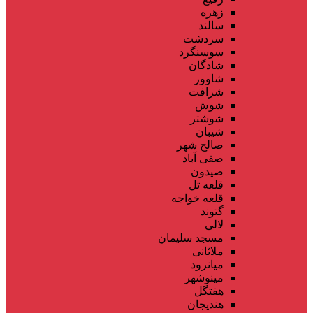
زهره
سالند
سردشت
سوسنگرد
شادگان
شاوور
شرافت
شوش
شوشتر
شیبان
صالح شهر
صفی آباد
صیدون
قلعه تل
قلعه خواجه
گتوند
لالی
مسجد سلیمان
ملاثانی
میانرود
مینوشهر
هفتگل
هندیجان