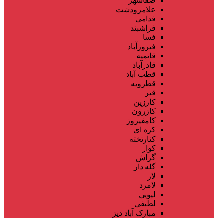
صفاشهر
علامرودشت
فدامی
فراشبند
فسا
فیروزآباد
قائمیه
قادرآباد
قطب آباد
قطرویه
قیر
کارزین
کازرون
کامفیروز
کره ای
کنارتخته
کوار
گراش
گله دار
لار
لامرد
لپویی
لطیفی
مبارک آباد دیز