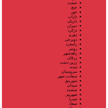
خشت
خنج
خور
داراب
داریان
دبیران
دژکرد
دهرم
دوبرجی
رامجرد
رونیز
زاهدشهر
زرقان
زرین دشت
سده
سروستان
سعادت شهر
سورمق
سیدان
ششده
شهرپیر
صدرا
صغاد