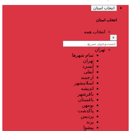
انتخاب استان
انتخاب استان
انتخاب همه
×
تهران
تمام شهر‌ها
تهران
آبسرد
آبعلی
ارجمند
اسلامشهر
اندیشه
باقرشهر
باغستان
بومهن
پاکدشت
پردیس
پرند
پیشوا