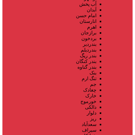
آب پخش
آبدان
امام حسن
انارستان
اهرم
برازجان
بردخون
بندردیر
بندردیلم
بندر ریگ
بندر کنگان
بندر گناوه
بنک
تنگ ارم
جم
چغادک
خارک
خورموج
دالکی
دلوار
ریز
سعدآباد
سیراف