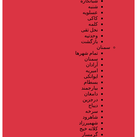
شبانکاره
شنبه
عسلویه
کاکی
کلمه
نخل تقی
وحدتیه
بازگشت
سمنان
تمام شهر‌ها
سمنان
آرادان
امیریه
ایوانکی
بسطام
بیارجمند
دامغان
درجزین
دیباج
سرخه
شاهرود
شهمیرزاد
کلاته خیج
گرمسار