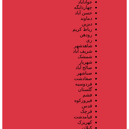
جوادآباد
چهاردانگه
حسن آباد
دماوند
دیزین
رباط کریم
رودهن
ری
شاهدشهر
شریف آباد
شمشک
شهریار
صالح آباد
صباشهر
صفادشت
فردوسیه
گلستان
فشم
فیروزکوه
قدس
قرچک
قیامدشت
کهریزک
کیلان