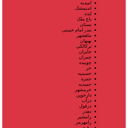
امیدیه
اندیمشک
ایذه
باغ ملک
بستان
بندر امام خمینی
ماهشهر
بهبهان
ترکالکی
جایزان
چمران
چوبیده
حر
حسینیه
حمزه
حمیدیه
خرمشهر
دارخوین
دزآب
دزفول
دهدز
رامشیر
رامهرمز
رفیع