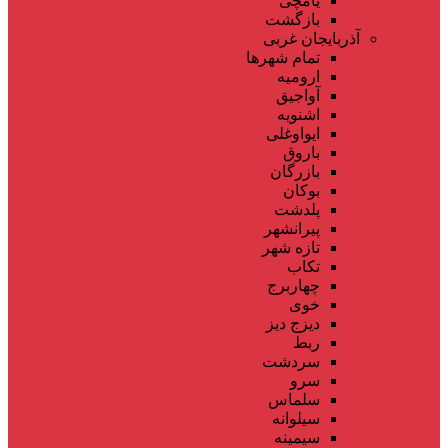
یامچی
بازگشت
آذربایجان غربی
تمام شهر‌ها
ارومیه
آواجیق
اشنویه
ایواوغلی
باروق
بازرگان
بوکان
پلدشت
پیرانشهر
تازه شهر
تکاب
چهاربرج
خوی
دیزج دیز
ربط
سردشت
سرو
سلماس
سیلوانه
سیمینه