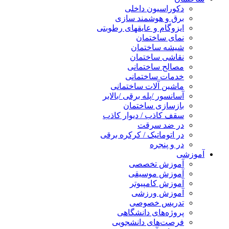
دکوراسیون داخلی
برق و هوشمند سازی
ایزوگام و عایقهای رطوبتی
نمای ساختمان
شیشه ساختمان
نقاشی ساختمان
مصالح ساختمانی
خدمات ساختمانی
ماشین آلات ساختمانی
آسانسور /پله برقی /بالابر
بازسازی ساختمان
سقف کاذب / دیوار کاذب
در ضد سرقت
در اتوماتیک / کرکره برقی
در و پنجره
آموزشی
آموزش تخصصی
آموزش موسیقی
آموزش کامپیوتر
آموزش ورزشی
تدریس خصوصی
پروژه‌های دانشگاهی
فرصت‌های دانشجویی