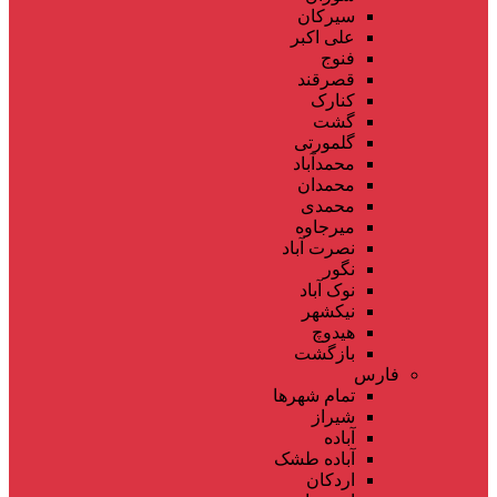
سیرکان
علی اکبر
فنوج
قصرقند
کنارک
گشت
گلمورتی
محمدآباد
محمدان
محمدی
میرجاوه
نصرت آباد
نگور
نوک آباد
نیکشهر
هیدوچ
بازگشت
فارس
تمام شهر‌ها
شیراز
آباده
آباده طشک
اردکان