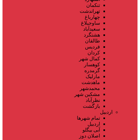
تنکمان
تهراندشت
چهارباغ
ساوجبلاغ
سعیدآباد
هشتگرد
طالقان
فردیس
کردان
کمال شهر
کوهسار
گرمدره
مارلیک
ماهدشت
محمدشهر
مشکین شهر
نظرآباد
بازگشت
اردبیل
تمام شهر‌ها
اردبیل
آبی بیگلو
اصلان دوز