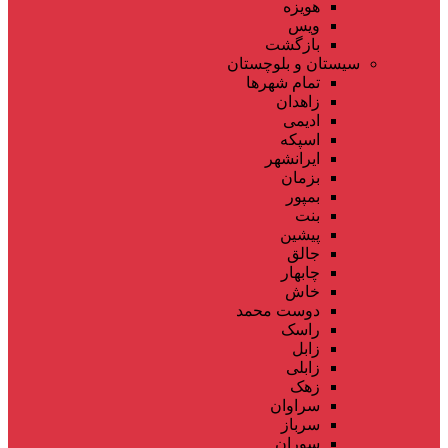
هویزه
ویس
بازگشت
سیستان و بلوچستان
تمام شهر‌ها
زاهدان
ادیمی
اسپکه
ایرانشهر
بزمان
بمپور
بنت
پیشین
جالق
چابهار
خاش
دوست محمد
راسک
زابل
زابلی
زهک
سراوان
سرباز
سوران