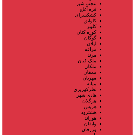
عجب شیر
قره آغاج
کشکسرای
کلوانق
کلیبر
کوزه کنان
گوگان
لیلان
مراغه
مرند
ملک کیان
ملکان
ممقان
مهربان
میانه
نظرکهریزی
هادی شهر
هرگلان
هریس
هشترود
هوراند
وایقان
ورزقان