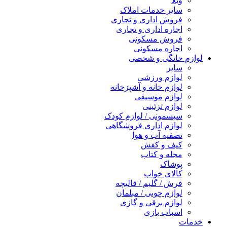
ویلا
سایر خدمات املاک
فروش اداری و تجاری
اجاره اداری و تجاری
فروش مسکونی
اجاره مسکونی
لوازم خانگی و شخصی
سایر
لوازم ورزشی
لوازم خانه و آشپزخانه
لوازم موسیقی
لوازم تزئینی
سیسمونی / لوازم کودک
لوازم اداری فروشگاهی
تصفیه آب و هوا
کیف و کفش
مجله و کتاب
پوشاک
کالای خواب
فرش / گلیم / قالیچه
لوازم چوبی / مبلمان
لوازم برقی و گازی
اسباب بازی
خدمات