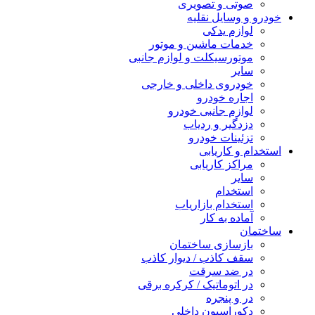
صوتی و تصویری
خودرو و وسایل نقلیه
لوازم یدکی
خدمات ماشین و موتور
موتورسیکلت و لوازم جانبی
سایر
خودروی داخلی و خارجی
اجاره خودرو
لوازم جانبی خودرو
دزدگیر و ردیاب
تزئینات خودرو
استخدام و کاریابی
مراکز کاریابی
سایر
استخدام
استخدام بازاریاب
آماده به کار
ساختمان
بازسازی ساختمان
سقف کاذب / دیوار کاذب
در ضد سرقت
در اتوماتیک / کرکره برقی
در و پنجره
دکوراسیون داخلی