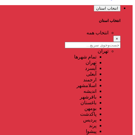
انتخاب استان
انتخاب استان
انتخاب همه
×
تهران
تمام شهر‌ها
تهران
آبسرد
آبعلی
ارجمند
اسلامشهر
اندیشه
باقرشهر
باغستان
بومهن
پاکدشت
پردیس
پرند
پیشوا