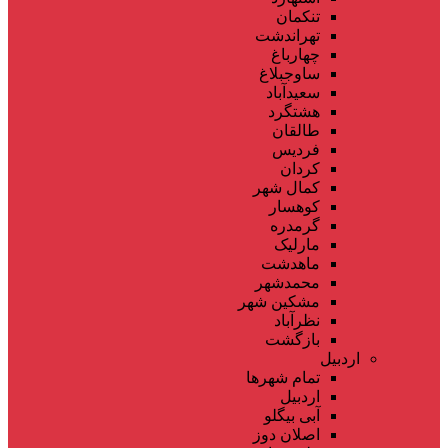
تنکمان
تهراندشت
چهارباغ
ساوجبلاغ
سعیدآباد
هشتگرد
طالقان
فردیس
کردان
کمال شهر
کوهسار
گرمدره
مارلیک
ماهدشت
محمدشهر
مشکین شهر
نظرآباد
بازگشت
اردبیل
تمام شهر‌ها
اردبیل
آبی بیگلو
اصلان دوز