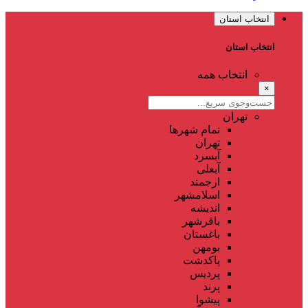
انتخاب استان
انتخاب استان
انتخاب همه
×
تهران
تمام شهر‌ها
تهران
آبسرد
آبعلی
ارجمند
اسلامشهر
اندیشه
باقرشهر
باغستان
بومهن
پاکدشت
پردیس
پرند
پیشوا