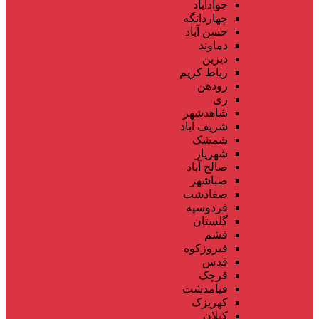
جوادآباد
چهاردانگه
حسن آباد
دماوند
دیزین
رباط کریم
رودهن
ری
شاهدشهر
شریف آباد
شمشک
شهریار
صالح آباد
صباشهر
صفادشت
فردوسیه
گلستان
فشم
فیروزکوه
قدس
قرچک
قیامدشت
کهریزک
کیلان