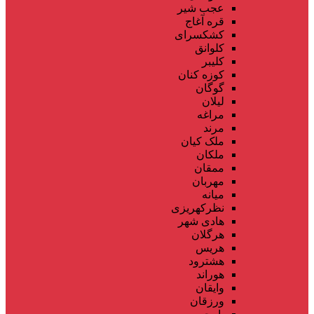
عجب شیر
قره آغاج
کشکسرای
کلوانق
کلیبر
کوزه کنان
گوگان
لیلان
مراغه
مرند
ملک کیان
ملکان
ممقان
مهربان
میانه
نظرکهریزی
هادی شهر
هرگلان
هریس
هشترود
هوراند
وایقان
ورزقان