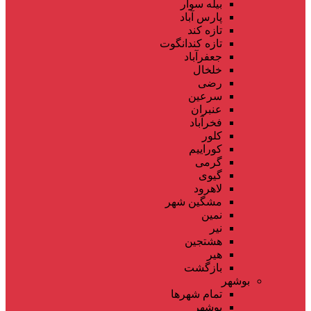
بیله سوار
پارس آباد
تازه کند
تازه کندانگوت
جعفرآباد
خلخال
رضی
سرعین
عنبران
فخرآباد
کلور
کوراییم
گرمی
گیوی
لاهرود
مشگین شهر
نمین
نیر
هشتجین
هیر
بازگشت
بوشهر
تمام شهر‌ها
بوشهر