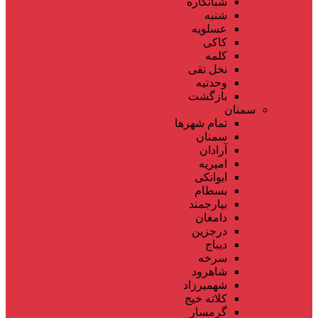
شبانکاره
شنبه
عسلویه
کاکی
کلمه
نخل تقی
وحدتیه
بازگشت
سمنان
تمام شهر‌ها
سمنان
آرادان
امیریه
ایوانکی
بسطام
بیارجمند
دامغان
درجزین
دیباج
سرخه
شاهرود
شهمیرزاد
کلاته خیج
گرمسار