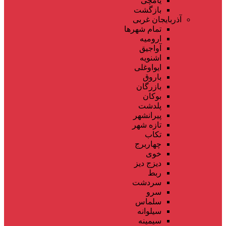
یامچی
بازگشت
آذربایجان غربی
تمام شهر‌ها
ارومیه
آواجیق
اشنویه
ایواوغلی
باروق
بازرگان
بوکان
پلدشت
پیرانشهر
تازه شهر
تکاب
چهاربرج
خوی
دیزج دیز
ربط
سردشت
سرو
سلماس
سیلوانه
سیمینه