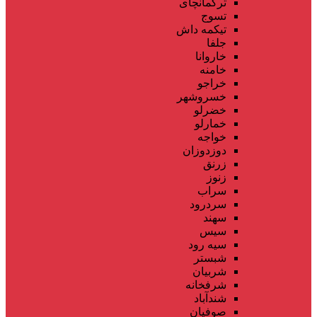
ترکمانچای
تسوج
تیکمه داش
جلفا
خاروانا
خامنه
خراجو
خسروشهر
خضرلو
خمارلو
خواجه
دوزدوزان
زرنق
زنوز
سراب
سردرود
سهند
سیس
سیه رود
شبستر
شربیان
شرفخانه
شندآباد
صوفیان