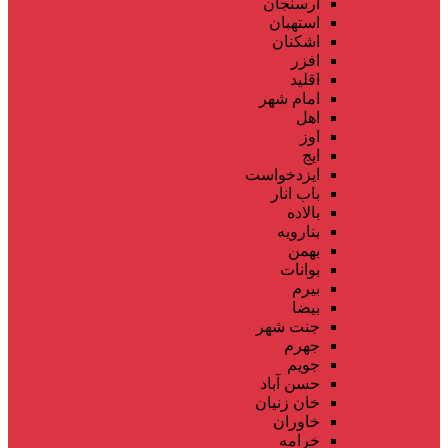
ارسنجان
استهبان
اشکنان
افزر
اقلید
امام شهر
اهل
اوز
ایج
ایزدخواست
باب انار
بالاده
بنارویه
بهمن
بوانات
بیرم
بیضا
جنت شهر
جهرم
جویم
حسن آباد
خان زنیان
خاوران
خرامه