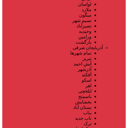
لواسان
ملارد
میگون
نسیم شهر
نصیرآباد
وحیدیه
ورامین
بازگشت
آذربایجان شرقی
تمام شهر‌ها
تبریز
آبش احمد
آذرشهر
آقکند
اسکو
اهر
ایلخچی
باسمنج
بخشایش
بستان آباد
بناب
ناب جدید
ترک