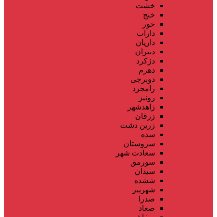
خشت
خنج
خور
داراب
داریان
دبیران
دژکرد
دهرم
دوبرجی
رامجرد
رونیز
زاهدشهر
زرقان
زرین دشت
سده
سروستان
سعادت شهر
سورمق
سیدان
ششده
شهرپیر
صدرا
صغاد