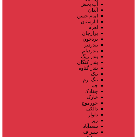
آب پخش
آبدان
امام حسن
انارستان
اهرم
برازجان
بردخون
بندردیر
بندردیلم
بندر ریگ
بندر کنگان
بندر گناوه
بنک
تنگ ارم
جم
چغادک
خارک
خورموج
دالکی
دلوار
ریز
سعدآباد
سیراف