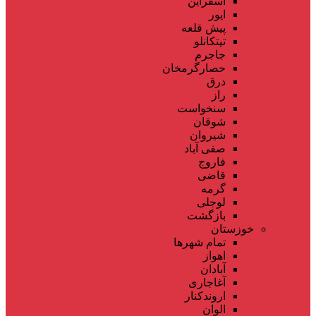
اسفراین
ایور
پیش قلعه
تیتکانلو
جاجرم
حصارگرمخان
درق
راز
سنخواست
شوقان
شیروان
صفی آباد
فاروج
قاضی
گرمه
لوجلی
بازگشت
خوزستان
تمام شهر‌ها
اهواز
آبادان
آغاجاری
اروندکنار
الوان