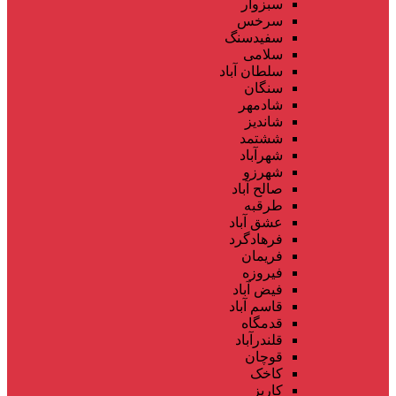
سبزوار
سرخس
سفیدسنگ
سلامی
سلطان آباد
سنگان
شادمهر
شاندیز
ششتمد
شهرآباد
شهرزو
صالح آباد
طرقبه
عشق آباد
فرهادگرد
فریمان
فیروزه
فیض آباد
قاسم آباد
قدمگاه
قلندرآباد
قوچان
کاخک
کاریز