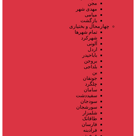
مجن
مهدی شهر
میامی
بازگشت
چهارمحال و بختیاری
تمام شهر‌ها
شهرکرد
آلونی
اردل
باباحیدر
بروجن
بلداجی
بن
جونقان
چلگرد
سامان
سفیددشت
سودجان
سورشجان
شلمزار
طاقانک
فارسان
فرادبنه
فرخ شهر