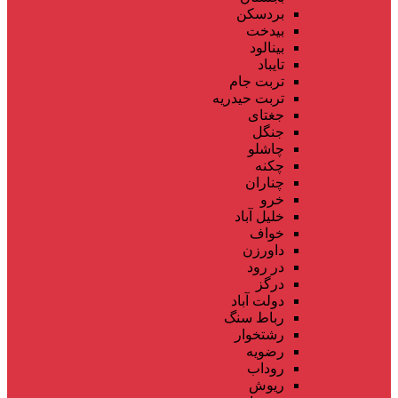
بردسکن
بیدخت
بینالود
تایباد
تربت جام
تربت حیدریه
جغتای
جنگل
چاشلو
چکنه
چناران
خرو
خلیل آباد
خواف
داورزن
در رود
درگز
دولت آباد
رباط سنگ
رشتخوار
رضویه
روداب
ریوش