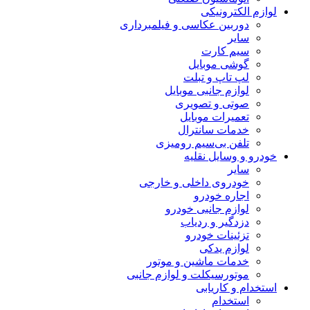
لوازم الکترونیکی
دوربین عکاسی و فیلمبرداری
سایر
سیم کارت
گوشی موبایل
لپ تاپ و تبلت
لوازم جانبی موبایل
صوتی و تصویری
تعمیرات موبایل
خدمات سانترال
تلفن بی‌سیم رومیزی
خودرو و وسایل نقلیه
سایر
خودروی داخلی و خارجی
اجاره خودرو
لوازم جانبی خودرو
دزدگیر و ردیاب
تزئینات خودرو
لوازم یدکی
خدمات ماشین و موتور
موتورسیکلت و لوازم جانبی
استخدام و کاریابی
استخدام