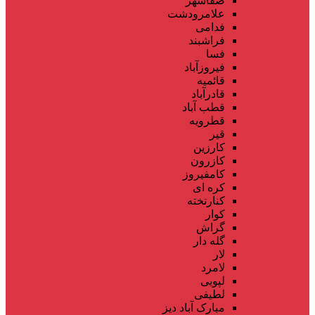
صفاشهر
علامرودشت
فدامی
فراشبند
فسا
فیروزآباد
قائمیه
قادرآباد
قطب آباد
قطرویه
قیر
کارزین
کازرون
کامفیروز
کره ای
کنارتخته
کوار
گراش
گله دار
لار
لامرد
لپویی
لطیفی
مبارک آباد دیز