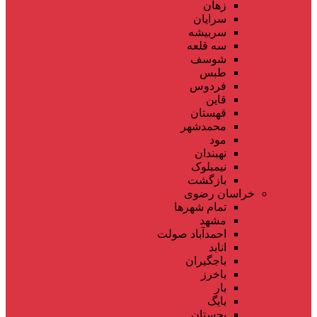
زهان
سرایان
سربیشه
سه قلعه
شوسف
طبس
فردوس
قاین
قهستان
محمدشهر
مود
نهبندان
نیمبلوک
بازگشت
خراسان رضوی
تمام شهر‌ها
مشهد
احمدآباد صولت
انابد
باجگیران
باخرز
بار
بایگ
بجستان