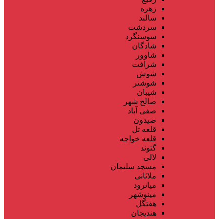
زهره
سالند
سردشت
سوسنگرد
شادگان
شاوور
شرافت
شوش
شوشتر
شیبان
صالح شهر
صفی آباد
صیدون
قلعه تل
قلعه خواجه
گتوند
لالی
مسجد سلیمان
ملاثانی
میانرود
مینوشهر
هفتگل
هندیجان