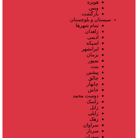
هویزه
ویس
بازگشت
سیستان و بلوچستان
تمام شهر‌ها
زاهدان
ادیمی
اسپکه
ایرانشهر
بزمان
بمپور
بنت
پیشین
جالق
چابهار
خاش
دوست محمد
راسک
زابل
زابلی
زهک
سراوان
سرباز
سوران