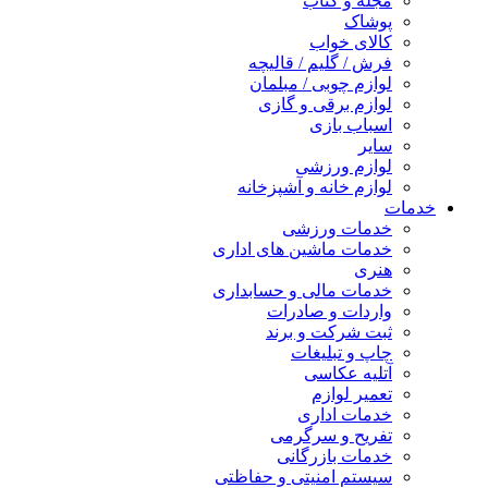
مجله و کتاب
پوشاک
کالای خواب
فرش / گلیم / قالیچه
لوازم چوبی / مبلمان
لوازم برقی و گازی
اسباب بازی
سایر
لوازم ورزشی
لوازم خانه و آشپزخانه
خدمات
خدمات ورزشی
خدمات ماشین های اداری
هنری
خدمات مالی و حسابداری
واردات و صادرات
ثبت شرکت و برند
چاپ و تبلیغات
آتلیه عکاسی
تعمیر لوازم
خدمات اداری
تفریح و سرگرمی
خدمات بازرگانی
سیستم امنیتی و حفاظتی