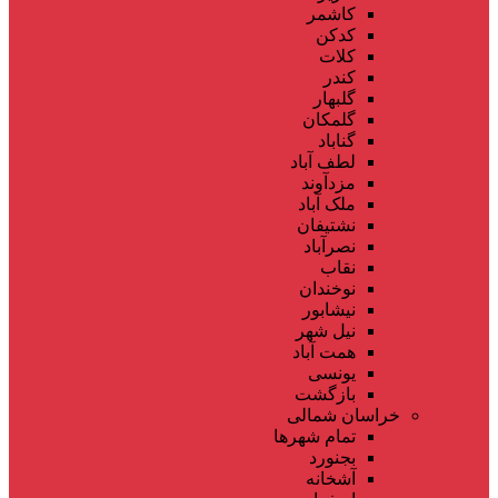
کاشمر
کدکن
کلات
کندر
گلبهار
گلمکان
گناباد
لطف آباد
مزدآوند
ملک آباد
نشتیفان
نصرآباد
نقاب
نوخندان
نیشابور
نیل شهر
همت آباد
یونسی
بازگشت
خراسان شمالی
تمام شهر‌ها
بجنورد
آشخانه