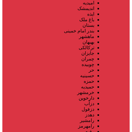
امیدیه
اندیمشک
ایذه
باغ ملک
بستان
بندر امام خمینی
ماهشهر
بهبهان
ترکالکی
جایزان
چمران
چوبیده
حر
حسینیه
حمزه
حمیدیه
خرمشهر
دارخوین
دزآب
دزفول
دهدز
رامشیر
رامهرمز
رفیع