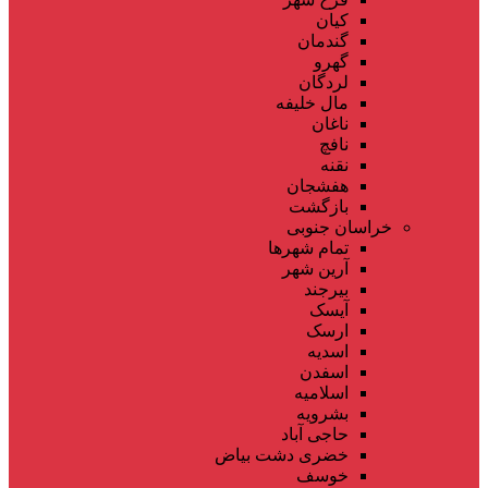
کیان
گندمان
گهرو
لردگان
مال خلیفه
ناغان
نافچ
نقنه
هفشجان
بازگشت
خراسان جنوبی
تمام شهر‌ها
آرین شهر
بیرجند
آیسک
ارسک
اسدیه
اسفدن
اسلامیه
بشرویه
حاجی آباد
خضری دشت بیاض
خوسف