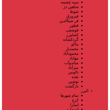
سیه چشمه
شاهین دژ
شوط
فیرورق
قر ضیاالدین
قطور
قوشچی
کشاورز
گردکشانه
ماکو
محمدیار
محمودآباد
مهاباد
میاندوآب
میرآباد
نالوس
نقده
نوشین
بازگشت
البرز
تمام شهر‌ها
کرج
اسارا
اشتهارد