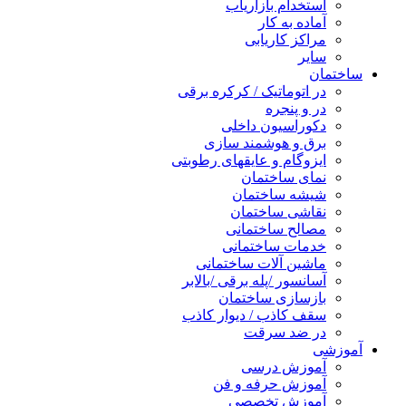
استخدام بازاریاب
آماده به کار
مراکز کاریابی
سایر
ساختمان
در اتوماتیک / کرکره برقی
در و پنجره
دکوراسیون داخلی
برق و هوشمند سازی
ایزوگام و عایقهای رطوبتی
نمای ساختمان
شیشه ساختمان
نقاشی ساختمان
مصالح ساختمانی
خدمات ساختمانی
ماشین آلات ساختمانی
آسانسور /پله برقی /بالابر
بازسازی ساختمان
سقف کاذب / دیوار کاذب
در ضد سرقت
آموزشی
آموزش درسی
آموزش حرفه و فن
آموزش تخصصی