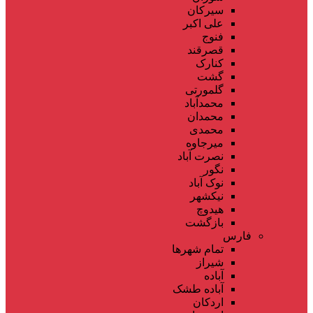
سیرکان
علی اکبر
فنوج
قصرقند
کنارک
گشت
گلمورتی
محمدآباد
محمدان
محمدی
میرجاوه
نصرت آباد
نگور
نوک آباد
نیکشهر
هیدوچ
بازگشت
فارس
تمام شهر‌ها
شیراز
آباده
آباده طشک
اردکان