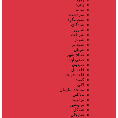
زهره
سالند
سردشت
سوسنگرد
شادگان
شاوور
شرافت
شوش
شوشتر
شیبان
صالح شهر
صفی آباد
صیدون
قلعه تل
قلعه خواجه
گتوند
لالی
مسجد سلیمان
ملاثانی
میانرود
مینوشهر
هفتگل
هندیجان