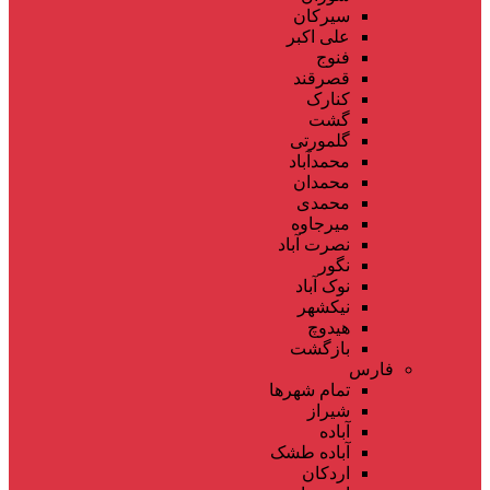
سیرکان
علی اکبر
فنوج
قصرقند
کنارک
گشت
گلمورتی
محمدآباد
محمدان
محمدی
میرجاوه
نصرت آباد
نگور
نوک آباد
نیکشهر
هیدوچ
بازگشت
فارس
تمام شهر‌ها
شیراز
آباده
آباده طشک
اردکان