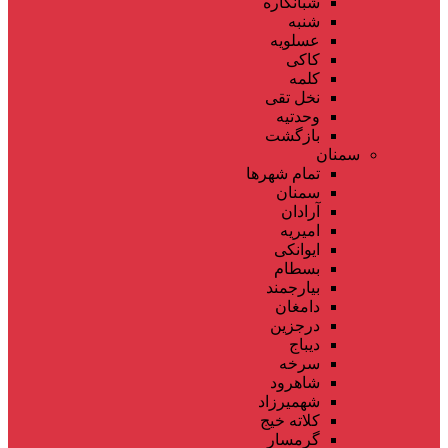
شبانکاره
شنبه
عسلویه
کاکی
کلمه
نخل تقی
وحدتیه
بازگشت
سمنان
تمام شهر‌ها
سمنان
آرادان
امیریه
ایوانکی
بسطام
بیارجمند
دامغان
درجزین
دیباج
سرخه
شاهرود
شهمیرزاد
کلاته خیج
گرمسار