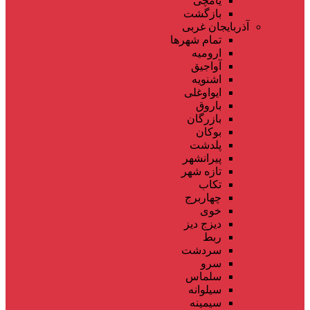
یامچی
بازگشت
آذربایجان غربی
تمام شهر‌ها
ارومیه
آواجیق
اشنویه
ایواوغلی
باروق
بازرگان
بوکان
پلدشت
پیرانشهر
تازه شهر
تکاب
چهاربرج
خوی
دیزج دیز
ربط
سردشت
سرو
سلماس
سیلوانه
سیمینه