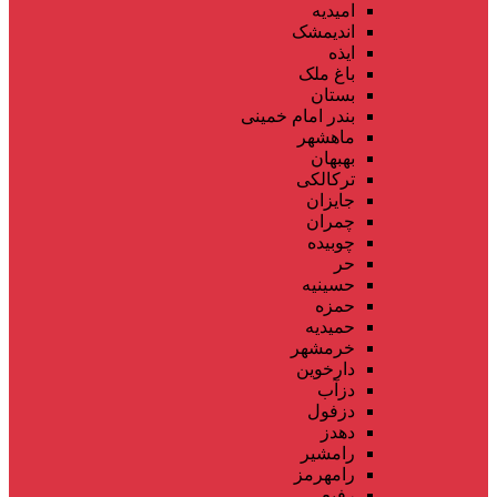
امیدیه
اندیمشک
ایذه
باغ ملک
بستان
بندر امام خمینی
ماهشهر
بهبهان
ترکالکی
جایزان
چمران
چوبیده
حر
حسینیه
حمزه
حمیدیه
خرمشهر
دارخوین
دزآب
دزفول
دهدز
رامشیر
رامهرمز
رفیع