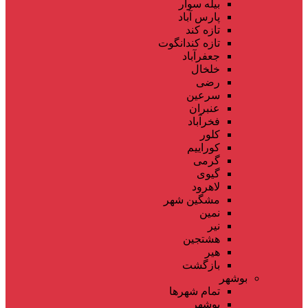
بیله سوار
پارس آباد
تازه کند
تازه کندانگوت
جعفرآباد
خلخال
رضی
سرعین
عنبران
فخرآباد
کلور
کوراییم
گرمی
گیوی
لاهرود
مشگین شهر
نمین
نیر
هشتجین
هیر
بازگشت
بوشهر
تمام شهر‌ها
بوشهر