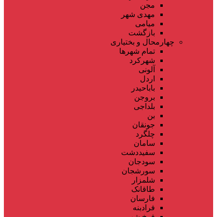
مجن
مهدی شهر
میامی
بازگشت
چهارمحال و بختیاری
تمام شهر‌ها
شهرکرد
آلونی
اردل
باباحیدر
بروجن
بلداجی
بن
جونقان
چلگرد
سامان
سفیددشت
سودجان
سورشجان
شلمزار
طاقانک
فارسان
فرادبنه
فرخ شهر