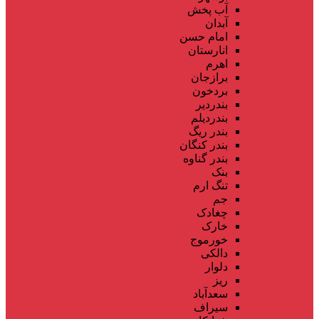
آب پخش
آبدان
امام حسن
انارستان
اهرم
برازجان
بردخون
بندردیر
بندردیلم
بندر ریگ
بندر کنگان
بندر گناوه
بنک
تنگ ارم
جم
چغادک
خارک
خورموج
دالکی
دلوار
ریز
سعدآباد
سیراف