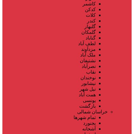
کاشمر
کدکن
کلات
کندر
گلبهار
گلمکان
گناباد
لطف آباد
مزدآوند
ملک آباد
نشتیفان
نصرآباد
نقاب
نوخندان
نیشابور
نیل شهر
همت آباد
یونسی
بازگشت
خراسان شمالی
تمام شهر‌ها
بجنورد
آشخانه