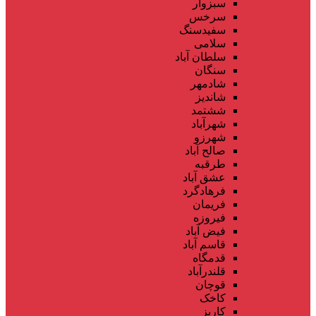
سبزوار
سرخس
سفیدسنگ
سلامی
سلطان آباد
سنگان
شادمهر
شاندیز
ششتمد
شهرآباد
شهرزو
صالح آباد
طرقبه
عشق آباد
فرهادگرد
فریمان
فیروزه
فیض آباد
قاسم آباد
قدمگاه
قلندرآباد
قوچان
کاخک
کاریز