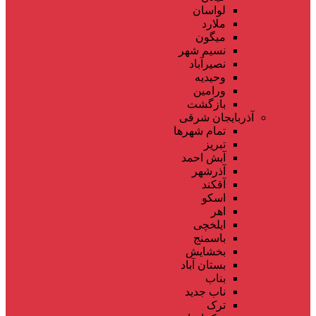
لواسان
ملارد
میگون
نسیم شهر
نصیرآباد
وحیدیه
ورامین
بازگشت
آذربایجان شرقی
تمام شهر‌ها
تبریز
آبش احمد
آذرشهر
آقکند
اسکو
اهر
ایلخچی
باسمنج
بخشایش
بستان آباد
بناب
ناب جدید
ترک