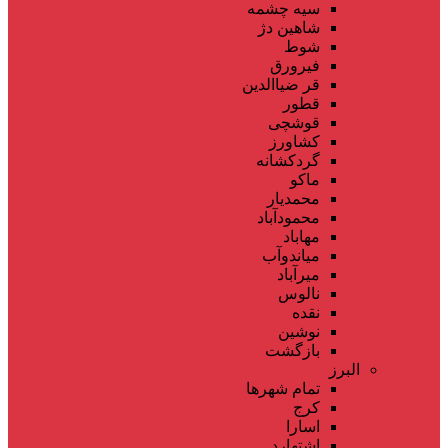
سیه چشمه
شاهین دژ
شوط
فیرورق
قر ضیاالدین
قطور
قوشچی
کشاورز
گردکشانه
ماکو
محمدیار
محمودآباد
مهاباد
میاندوآب
میرآباد
نالوس
نقده
نوشین
بازگشت
البرز
تمام شهر‌ها
کرج
اسارا
اشتهارد