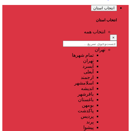
انتخاب استان
انتخاب استان
انتخاب همه
×
تهران
تمام شهر‌ها
تهران
آبسرد
آبعلی
ارجمند
اسلامشهر
اندیشه
باقرشهر
باغستان
بومهن
پاکدشت
پردیس
پرند
پیشوا