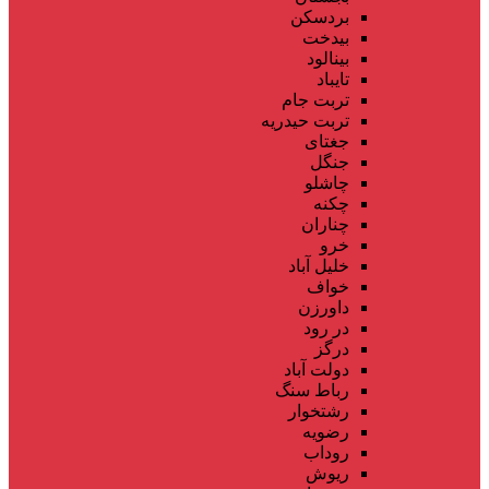
بردسکن
بیدخت
بینالود
تایباد
تربت جام
تربت حیدریه
جغتای
جنگل
چاشلو
چکنه
چناران
خرو
خلیل آباد
خواف
داورزن
در رود
درگز
دولت آباد
رباط سنگ
رشتخوار
رضویه
روداب
ریوش