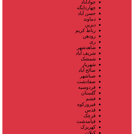
جوادآباد
چهاردانگه
حسن آباد
دماوند
دیزین
رباط کریم
رودهن
ری
شاهدشهر
شریف آباد
شمشک
شهریار
صالح آباد
صباشهر
صفادشت
فردوسیه
گلستان
فشم
فیروزکوه
قدس
قرچک
قیامدشت
کهریزک
کیلان