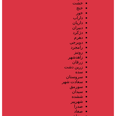
خشت
خنج
خور
داراب
داریان
دبیران
دژکرد
دهرم
دوبرجی
رامجرد
رونیز
زاهدشهر
زرقان
زرین دشت
سده
سروستان
سعادت شهر
سورمق
سیدان
ششده
شهرپیر
صدرا
صغاد