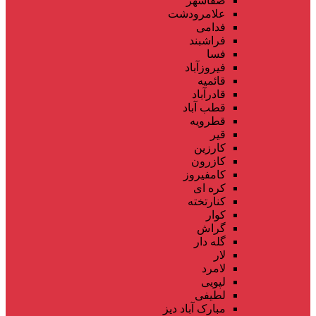
صفاشهر
علامرودشت
فدامی
فراشبند
فسا
فیروزآباد
قائمیه
قادرآباد
قطب آباد
قطرویه
قیر
کارزین
کازرون
کامفیروز
کره ای
کنارتخته
کوار
گراش
گله دار
لار
لامرد
لپویی
لطیفی
مبارک آباد دیز