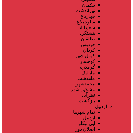
تنکمان
تهراندشت
چهارباغ
ساوجبلاغ
سعیدآباد
هشتگرد
طالقان
فردیس
کردان
کمال شهر
کوهسار
گرمدره
مارلیک
ماهدشت
محمدشهر
مشکین شهر
نظرآباد
بازگشت
اردبیل
تمام شهر‌ها
اردبیل
آبی بیگلو
اصلان دوز