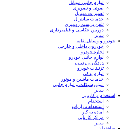
لوازم جانبی موبایل
صوتی و تصویری
تعمیرات موبایل
خدمات سانترال
تلفن بی‌سیم رومیزی
دوربین عکاسی و فیلمبرداری
سایر
خودرو و وسایل نقلیه
خودروی داخلی و خارجی
اجاره خودرو
لوازم جانبی خودرو
دزدگیر و ردیاب
تزئینات خودرو
لوازم یدکی
خدمات ماشین و موتور
موتورسیکلت و لوازم جانبی
سایر
استخدام و کاریابی
استخدام
استخدام بازاریاب
آماده به کار
مراکز کاریابی
سایر
ساختمان