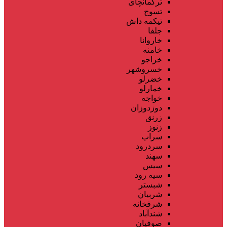
ترکمانچای
تسوج
تیکمه داش
جلفا
خاروانا
خامنه
خراجو
خسروشهر
خضرلو
خمارلو
خواجه
دوزدوزان
زرنق
زنوز
سراب
سردرود
سهند
سیس
سیه رود
شبستر
شربیان
شرفخانه
شندآباد
صوفیان