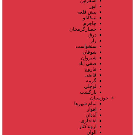
اسفراین
ایور
پیش قلعه
تیتکانلو
جاجرم
حصارگرمخان
درق
راز
سنخواست
شوقان
شیروان
صفی آباد
فاروج
قاضی
گرمه
لوجلی
بازگشت
خوزستان
تمام شهر‌ها
اهواز
آبادان
آغاجاری
اروندکنار
الوان