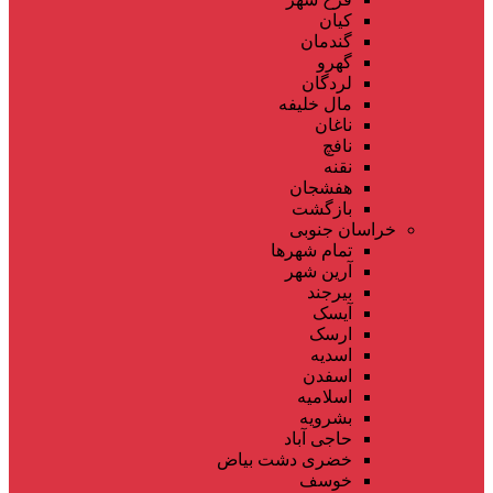
کیان
گندمان
گهرو
لردگان
مال خلیفه
ناغان
نافچ
نقنه
هفشجان
بازگشت
خراسان جنوبی
تمام شهر‌ها
آرین شهر
بیرجند
آیسک
ارسک
اسدیه
اسفدن
اسلامیه
بشرویه
حاجی آباد
خضری دشت بیاض
خوسف