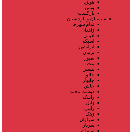
هویزه
ویس
بازگشت
سیستان و بلوچستان
تمام شهر‌ها
زاهدان
ادیمی
اسپکه
ایرانشهر
بزمان
بمپور
بنت
پیشین
جالق
چابهار
خاش
دوست محمد
راسک
زابل
زابلی
زهک
سراوان
سرباز
سوران