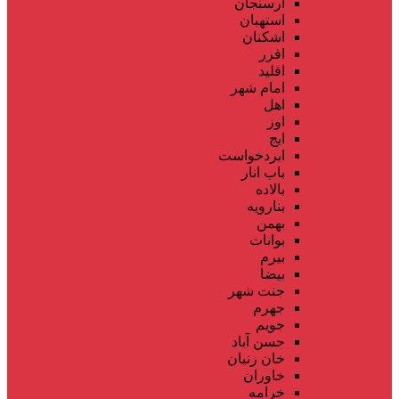
ارسنجان
استهبان
اشکنان
افزر
اقلید
امام شهر
اهل
اوز
ایج
ایزدخواست
باب انار
بالاده
بنارویه
بهمن
بوانات
بیرم
بیضا
جنت شهر
جهرم
جویم
حسن آباد
خان زنیان
خاوران
خرامه