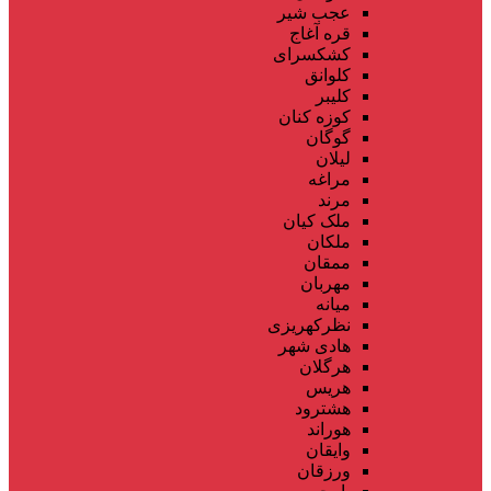
عجب شیر
قره آغاج
کشکسرای
کلوانق
کلیبر
کوزه کنان
گوگان
لیلان
مراغه
مرند
ملک کیان
ملکان
ممقان
مهربان
میانه
نظرکهریزی
هادی شهر
هرگلان
هریس
هشترود
هوراند
وایقان
ورزقان