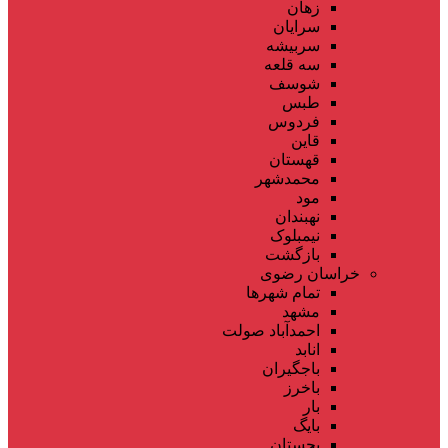
زهان
سرایان
سربیشه
سه قلعه
شوسف
طبس
فردوس
قاین
قهستان
محمدشهر
مود
نهبندان
نیمبلوک
بازگشت
خراسان رضوی
تمام شهر‌ها
مشهد
احمدآباد صولت
انابد
باجگیران
باخرز
بار
بایگ
بجستان