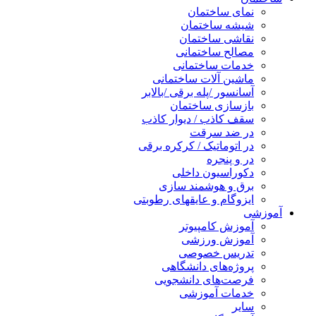
نمای ساختمان
شیشه ساختمان
نقاشی ساختمان
مصالح ساختمانی
خدمات ساختمانی
ماشین آلات ساختمانی
آسانسور /پله برقی /بالابر
بازسازی ساختمان
سقف کاذب / دیوار کاذب
در ضد سرقت
در اتوماتیک / کرکره برقی
در و پنجره
دکوراسیون داخلی
برق و هوشمند سازی
ایزوگام و عایقهای رطوبتی
آموزشی
آموزش کامپیوتر
آموزش ورزشی
تدریس خصوصی
پروژه‌های دانشگاهی
فرصت‌های دانشجویی
خدمات آموزشی
سایر