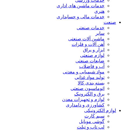
خدمات ورزشی
خدمات ماشین های اداری
هنری
خدمات مالی و حسابداری
صنعت
خدمات صنعتی
سایر
ماشین آلات صنعتی
آهن آلات و فلزات
ابزار و یراق
لوازم صنعتی
ضایعات صنعتی
آب و فاضلاب
مواد شیمیایی و معدنی
تولید مواد غذایی
بسته بندی کالا
اتوماسیون صنعتی
برق و الکترونیک
لوازم و تجهیزات معدن
کشاورزی و دامداری
لوازم الکترونیکی
سیم کارت
گوشی موبایل
لپ تاپ و تبلت