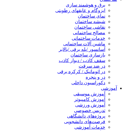
برق و هوشمند سازی
ایزوگام و عایقهای رطوبتی
نمای ساختمان
شیشه ساختمان
نقاشی ساختمان
مصالح ساختمانی
خدمات ساختمانی
ماشین آلات ساختمانی
آسانسور /پله برقی /بالابر
بازسازی ساختمان
سقف کاذب / دیوار کاذب
در ضد سرقت
در اتوماتیک / کرکره برقی
در و پنجره
دکوراسیون داخلی
آموزشی
آموزش موسیقی
آموزش کامپیوتر
آموزش ورزشی
تدریس خصوصی
پروژه‌های دانشگاهی
فرصت‌های دانشجویی
خدمات آموزشی