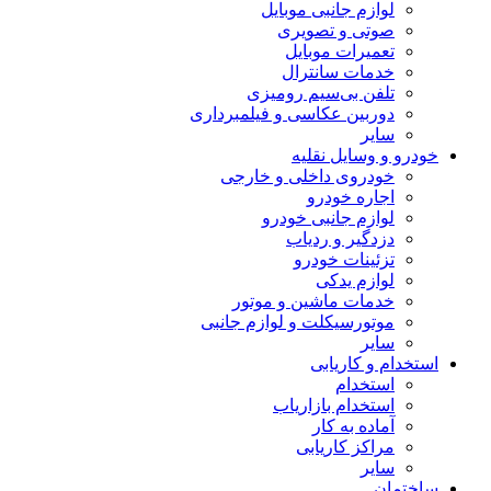
لوازم جانبی موبایل
صوتی و تصویری
تعمیرات موبایل
خدمات سانترال
تلفن بی‌سیم رومیزی
دوربین عکاسی و فیلمبرداری
سایر
خودرو و وسایل نقلیه
خودروی داخلی و خارجی
اجاره خودرو
لوازم جانبی خودرو
دزدگیر و ردیاب
تزئینات خودرو
لوازم یدکی
خدمات ماشین و موتور
موتورسیکلت و لوازم جانبی
سایر
استخدام و کاریابی
استخدام
استخدام بازاریاب
آماده به کار
مراکز کاریابی
سایر
ساختمان