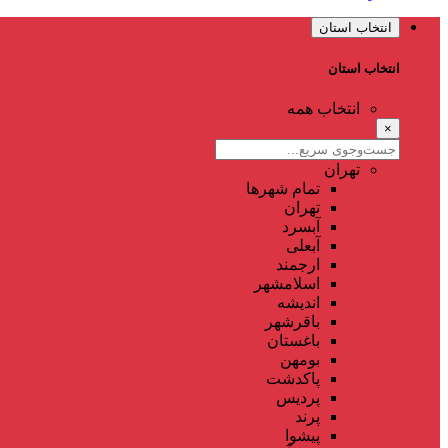
انتخاب استان
انتخاب استان
انتخاب همه
×
تهران
تمام شهر‌ها
تهران
آبسرد
آبعلی
ارجمند
اسلامشهر
اندیشه
باقرشهر
باغستان
بومهن
پاکدشت
پردیس
پرند
پیشوا