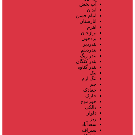
آب پخش
آبدان
امام حسن
انارستان
اهرم
برازجان
بردخون
بندردیر
بندردیلم
بندر ریگ
بندر کنگان
بندر گناوه
بنک
تنگ ارم
جم
چغادک
خارک
خورموج
دالکی
دلوار
ریز
سعدآباد
سیراف