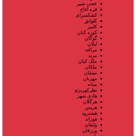
عجب شیر
قره آغاج
کشکسرای
کلوانق
کلیبر
کوزه کنان
گوگان
لیلان
مراغه
مرند
ملک کیان
ملکان
ممقان
مهربان
میانه
نظرکهریزی
هادی شهر
هرگلان
هریس
هشترود
هوراند
وایقان
ورزقان