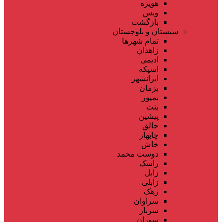
هویزه
ویس
بازگشت
سیستان و بلوچستان
تمام شهر‌ها
زاهدان
ادیمی
اسپکه
ایرانشهر
بزمان
بمپور
بنت
پیشین
جالق
چابهار
خاش
دوست محمد
راسک
زابل
زابلی
زهک
سراوان
سرباز
سوران