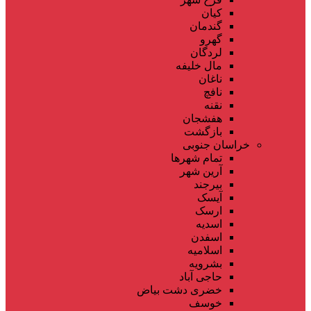
کیان
گندمان
گهرو
لردگان
مال خلیفه
ناغان
نافچ
نقنه
هفشجان
بازگشت
خراسان جنوبی
تمام شهر‌ها
آرین شهر
بیرجند
آیسک
ارسک
اسدیه
اسفدن
اسلامیه
بشرویه
حاجی آباد
خضری دشت بیاض
خوسف