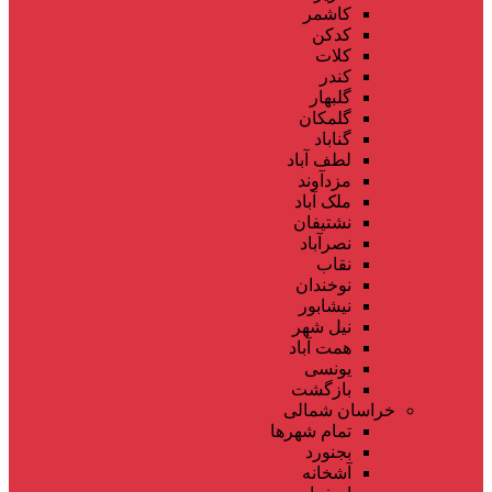
کاشمر
کدکن
کلات
کندر
گلبهار
گلمکان
گناباد
لطف آباد
مزدآوند
ملک آباد
نشتیفان
نصرآباد
نقاب
نوخندان
نیشابور
نیل شهر
همت آباد
یونسی
بازگشت
خراسان شمالی
تمام شهر‌ها
بجنورد
آشخانه