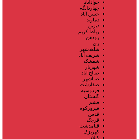
جوادآباد
چهاردانگه
حسن آباد
دماوند
دیزین
رباط کریم
رودهن
ری
شاهدشهر
شریف آباد
شمشک
شهریار
صالح آباد
صباشهر
صفادشت
فردوسیه
گلستان
فشم
فیروزکوه
قدس
قرچک
قیامدشت
کهریزک
کیلان