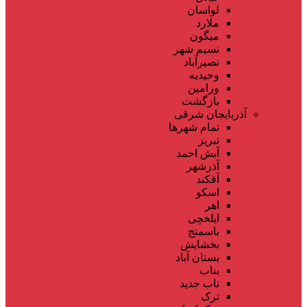
لواسان
ملارد
میگون
نسیم شهر
نصیرآباد
وحیدیه
ورامین
بازگشت
آذربایجان شرقی
تمام شهر‌ها
تبریز
آبش احمد
آذرشهر
آقکند
اسکو
اهر
ایلخچی
باسمنج
بخشایش
بستان آباد
بناب
ناب جدید
ترک