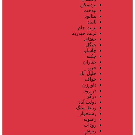
بردسکن
بیدخت
بینالود
تایباد
تربت جام
تربت حیدریه
جغتای
جنگل
چاشلو
چکنه
چناران
خرو
خلیل آباد
خواف
داورزن
در رود
درگز
دولت آباد
رباط سنگ
رشتخوار
رضویه
روداب
ریوش