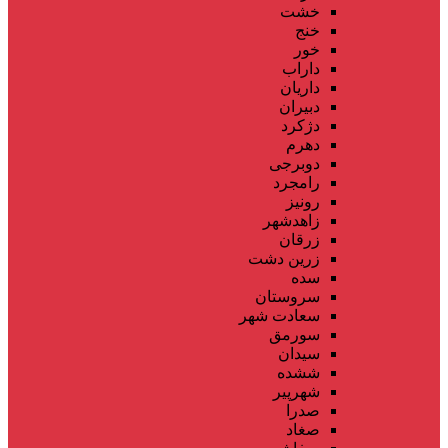
خشت
خنج
خور
داراب
داریان
دبیران
دژکرد
دهرم
دوبرجی
رامجرد
رونیز
زاهدشهر
زرقان
زرین دشت
سده
سروستان
سعادت شهر
سورمق
سیدان
ششده
شهرپیر
صدرا
صغاد