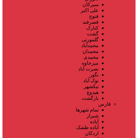
سیرکان
علی اکبر
فنوج
قصرقند
کنارک
گشت
گلمورتی
محمدآباد
محمدان
محمدی
میرجاوه
نصرت آباد
نگور
نوک آباد
نیکشهر
هیدوچ
بازگشت
فارس
تمام شهر‌ها
شیراز
آباده
آباده طشک
اردکان