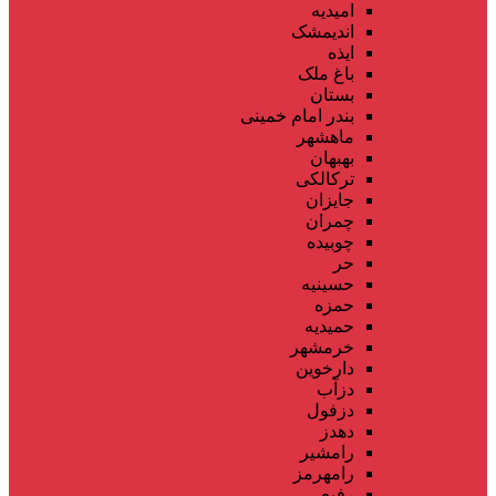
امیدیه
اندیمشک
ایذه
باغ ملک
بستان
بندر امام خمینی
ماهشهر
بهبهان
ترکالکی
جایزان
چمران
چوبیده
حر
حسینیه
حمزه
حمیدیه
خرمشهر
دارخوین
دزآب
دزفول
دهدز
رامشیر
رامهرمز
رفیع