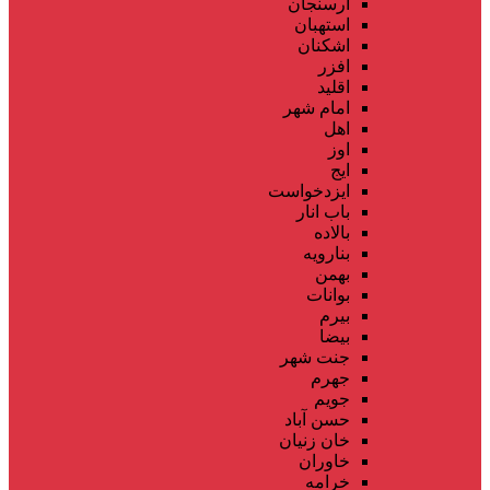
ارسنجان
استهبان
اشکنان
افزر
اقلید
امام شهر
اهل
اوز
ایج
ایزدخواست
باب انار
بالاده
بنارویه
بهمن
بوانات
بیرم
بیضا
جنت شهر
جهرم
جویم
حسن آباد
خان زنیان
خاوران
خرامه