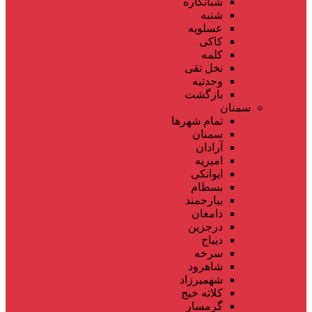
شبانکاره
شنبه
عسلویه
کاکی
کلمه
نخل تقی
وحدتیه
بازگشت
سمنان
تمام شهر‌ها
سمنان
آرادان
امیریه
ایوانکی
بسطام
بیارجمند
دامغان
درجزین
دیباج
سرخه
شاهرود
شهمیرزاد
کلاته خیج
گرمسار