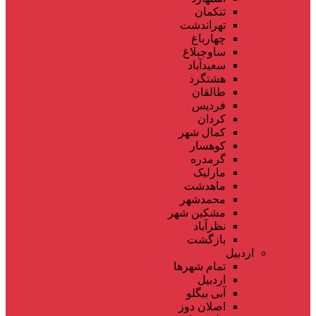
تنکمان
تهراندشت
چهارباغ
ساوجبلاغ
سعیدآباد
هشتگرد
طالقان
فردیس
کردان
کمال شهر
کوهسار
گرمدره
مارلیک
ماهدشت
محمدشهر
مشکین شهر
نظرآباد
بازگشت
اردبیل
تمام شهر‌ها
اردبیل
آبی بیگلو
اصلان دوز