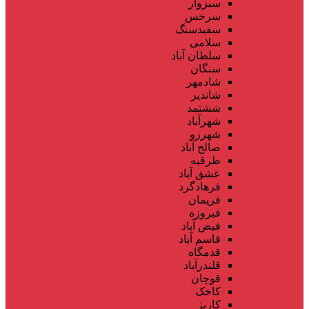
سبزوار
سرخس
سفیدسنگ
سلامی
سلطان آباد
سنگان
شادمهر
شاندیز
ششتمد
شهرآباد
شهرزو
صالح آباد
طرقبه
عشق آباد
فرهادگرد
فریمان
فیروزه
فیض آباد
قاسم آباد
قدمگاه
قلندرآباد
قوچان
کاخک
کاریز