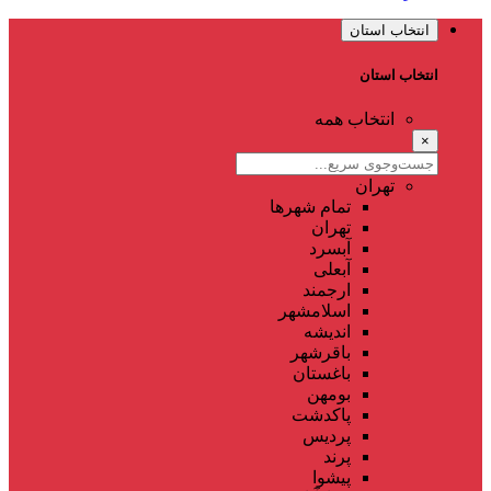
انتخاب استان
انتخاب استان
انتخاب همه
×
تهران
تمام شهر‌ها
تهران
آبسرد
آبعلی
ارجمند
اسلامشهر
اندیشه
باقرشهر
باغستان
بومهن
پاکدشت
پردیس
پرند
پیشوا