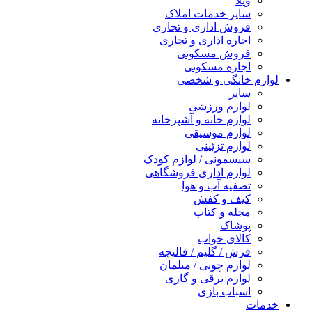
ویلا
سایر خدمات املاک
فروش اداری و تجاری
اجاره اداری و تجاری
فروش مسکونی
اجاره مسکونی
لوازم خانگی و شخصی
سایر
لوازم ورزشی
لوازم خانه و آشپزخانه
لوازم موسیقی
لوازم تزئینی
سیسمونی / لوازم کودک
لوازم اداری فروشگاهی
تصفیه آب و هوا
کیف و کفش
مجله و کتاب
پوشاک
کالای خواب
فرش / گلیم / قالیچه
لوازم چوبی / مبلمان
لوازم برقی و گازی
اسباب بازی
خدمات