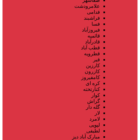
صفاشهر
علامرودشت
فدامی
فراشبند
فسا
فیروزآباد
قائمیه
قادرآباد
قطب آباد
قطرویه
قیر
کارزین
کازرون
کامفیروز
کره ای
کنارتخته
کوار
گراش
گله دار
لار
لامرد
لپویی
لطیفی
مبارک آباد دیز