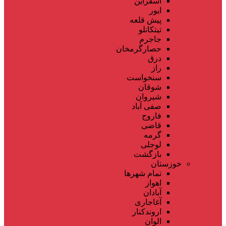
اسفراین
ایور
پیش قلعه
تیتکانلو
جاجرم
حصارگرمخان
درق
راز
سنخواست
شوقان
شیروان
صفی آباد
فاروج
قاضی
گرمه
لوجلی
بازگشت
خوزستان
تمام شهر‌ها
اهواز
آبادان
آغاجاری
اروندکنار
الوان