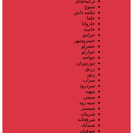
ترکمانچای
تسوج
تیکمه داش
جلفا
خاروانا
خامنه
خراجو
خسروشهر
خضرلو
خمارلو
خواجه
دوزدوزان
زرنق
زنوز
سراب
سردرود
سهند
سیس
سیه رود
شبستر
شربیان
شرفخانه
شندآباد
صوفیان