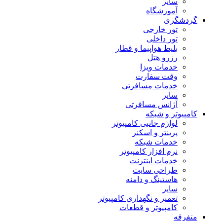
سایر
آموزشگاه
گردشگری
تور خارجی
تور داخلی
بلیط هواپیما و قطار
رزرو هتل
خدمات ویزا
وقت سفارت
خدمات مسافرتی
سایر
آژانس مسافرتی
کامپیوتر و شبکه
لوازم جانبی کامپیوتر
پرینتر و اسکنر
خدمات شبکه
نرم افزار کامپیوتر
خدمات اینترنت
طراحی سایت
هاستینگ و دامنه
سایر
تعمیر و نگهداری کامپیوتر
کامپیوتر و قطعات
متفرقه