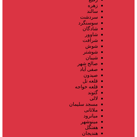
زهره
سالند
سردشت
سوسنگرد
شادگان
شاوور
شرافت
شوش
شوشتر
شیبان
صالح شهر
صفی آباد
صیدون
قلعه تل
قلعه خواجه
گتوند
لالی
مسجد سلیمان
ملاثانی
میانرود
مینوشهر
هفتگل
هندیجان