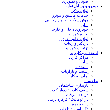
صوتی و تصویری
خودرو و وسایل نقلیه
لوازم یدکی
خدمات ماشین و موتور
موتورسیکلت و لوازم جانبی
سایر
خودروی داخلی و خارجی
اجاره خودرو
لوازم جانبی خودرو
دزدگیر و ردیاب
تزئینات خودرو
استخدام و کاریابی
مراکز کاریابی
سایر
استخدام
استخدام بازاریاب
آماده به کار
ساختمان
بازسازی ساختمان
سقف کاذب / دیوار کاذب
در ضد سرقت
در اتوماتیک / کرکره برقی
در و پنجره
دکوراسیون داخلی