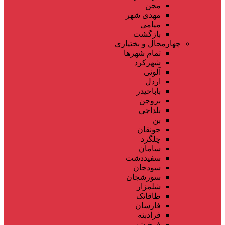
مجن
مهدی شهر
میامی
بازگشت
چهارمحال و بختیاری
تمام شهر‌ها
شهرکرد
آلونی
اردل
باباحیدر
بروجن
بلداجی
بن
جونقان
چلگرد
سامان
سفیددشت
سودجان
سورشجان
شلمزار
طاقانک
فارسان
فرادبنه
فرخ شهر