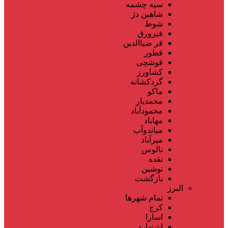
سیه چشمه
شاهین دژ
شوط
فیرورق
قر ضیاالدین
قطور
قوشچی
کشاورز
گردکشانه
ماکو
محمدیار
محمودآباد
مهاباد
میاندوآب
میرآباد
نالوس
نقده
نوشین
بازگشت
البرز
تمام شهر‌ها
کرج
اسارا
اشتهارد