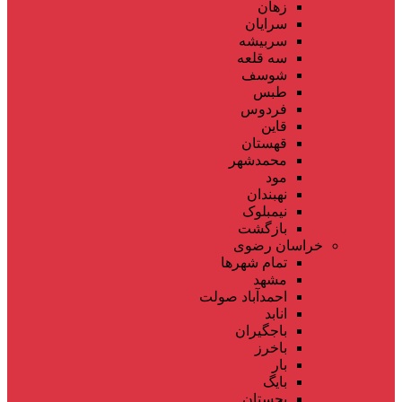
زهان
سرایان
سربیشه
سه قلعه
شوسف
طبس
فردوس
قاین
قهستان
محمدشهر
مود
نهبندان
نیمبلوک
بازگشت
خراسان رضوی
تمام شهر‌ها
مشهد
احمدآباد صولت
انابد
باجگیران
باخرز
بار
بایگ
بجستان