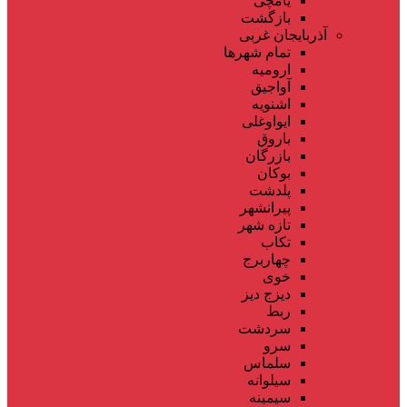
یامچی
بازگشت
آذربایجان غربی
تمام شهر‌ها
ارومیه
آواجیق
اشنویه
ایواوغلی
باروق
بازرگان
بوکان
پلدشت
پیرانشهر
تازه شهر
تکاب
چهاربرج
خوی
دیزج دیز
ربط
سردشت
سرو
سلماس
سیلوانه
سیمینه