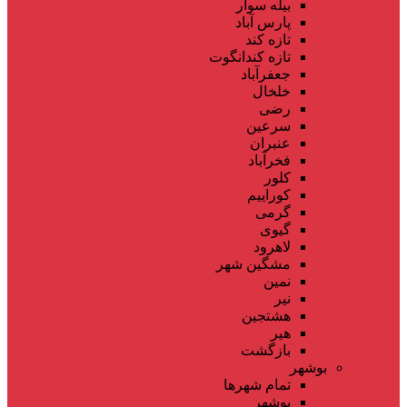
بیله سوار
پارس آباد
تازه کند
تازه کندانگوت
جعفرآباد
خلخال
رضی
سرعین
عنبران
فخرآباد
کلور
کوراییم
گرمی
گیوی
لاهرود
مشگین شهر
نمین
نیر
هشتجین
هیر
بازگشت
بوشهر
تمام شهر‌ها
بوشهر