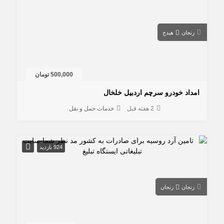
زنجان
هیدج
500,000 تومان
امداد خودرو سرچم اردبیل خلخال
2 هفته قبل
خدمات حمل و نقل
924 بازدید
زنجان
زنجان