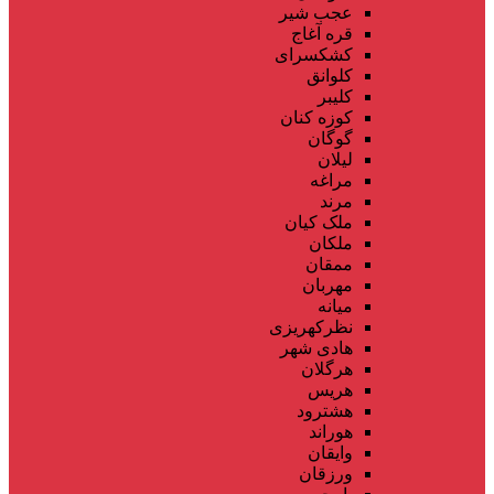
عجب شیر
قره آغاج
کشکسرای
کلوانق
کلیبر
کوزه کنان
گوگان
لیلان
مراغه
مرند
ملک کیان
ملکان
ممقان
مهربان
میانه
نظرکهریزی
هادی شهر
هرگلان
هریس
هشترود
هوراند
وایقان
ورزقان