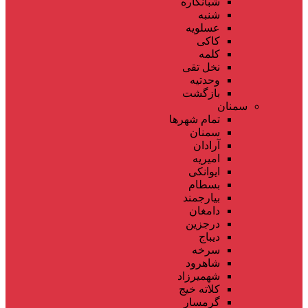
شبانکاره
شنبه
عسلویه
کاکی
کلمه
نخل تقی
وحدتیه
بازگشت
سمنان
تمام شهر‌ها
سمنان
آرادان
امیریه
ایوانکی
بسطام
بیارجمند
دامغان
درجزین
دیباج
سرخه
شاهرود
شهمیرزاد
کلاته خیج
گرمسار