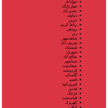
جوادآباد
چهاردانگه
حسن آباد
دماوند
دیزین
رباط کریم
رودهن
ری
شاهدشهر
شریف آباد
شمشک
شهریار
صالح آباد
صباشهر
صفادشت
فردوسیه
گلستان
فشم
فیروزکوه
قدس
قرچک
قیامدشت
کهریزک
کیلان