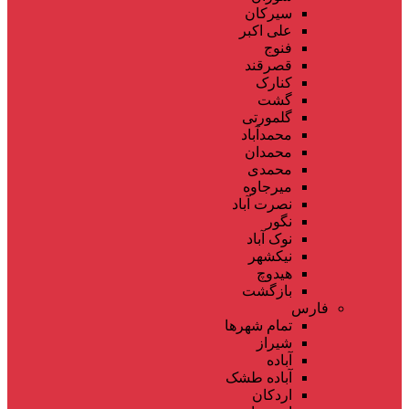
سیرکان
علی اکبر
فنوج
قصرقند
کنارک
گشت
گلمورتی
محمدآباد
محمدان
محمدی
میرجاوه
نصرت آباد
نگور
نوک آباد
نیکشهر
هیدوچ
بازگشت
فارس
تمام شهر‌ها
شیراز
آباده
آباده طشک
اردکان