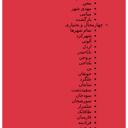
مجن
مهدی شهر
میامی
بازگشت
چهارمحال و بختیاری
تمام شهر‌ها
شهرکرد
آلونی
اردل
باباحیدر
بروجن
بلداجی
بن
جونقان
چلگرد
سامان
سفیددشت
سودجان
سورشجان
شلمزار
طاقانک
فارسان
فرادبنه
فرخ شهر