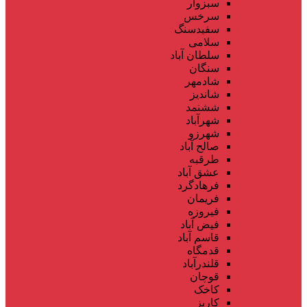
سبزوار
سرخس
سفیدسنگ
سلامی
سلطان آباد
سنگان
شادمهر
شاندیز
ششتمد
شهرآباد
شهرزو
صالح آباد
طرقبه
عشق آباد
فرهادگرد
فریمان
فیروزه
فیض آباد
قاسم آباد
قدمگاه
قلندرآباد
قوچان
کاخک
کاریز