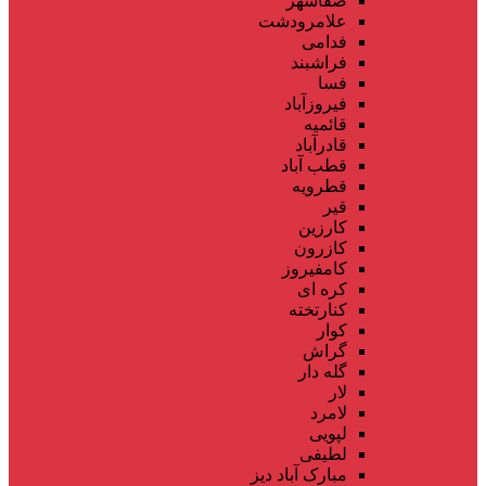
صفاشهر
علامرودشت
فدامی
فراشبند
فسا
فیروزآباد
قائمیه
قادرآباد
قطب آباد
قطرویه
قیر
کارزین
کازرون
کامفیروز
کره ای
کنارتخته
کوار
گراش
گله دار
لار
لامرد
لپویی
لطیفی
مبارک آباد دیز