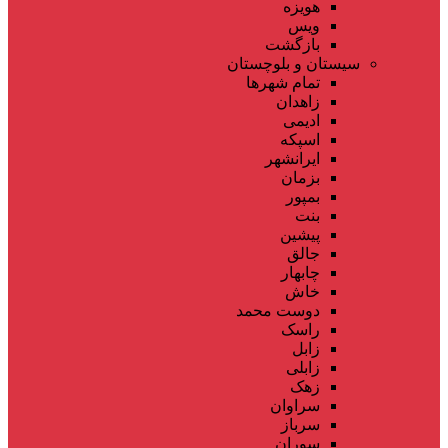
هویزه
ویس
بازگشت
سیستان و بلوچستان
تمام شهر‌ها
زاهدان
ادیمی
اسپکه
ایرانشهر
بزمان
بمپور
بنت
پیشین
جالق
چابهار
خاش
دوست محمد
راسک
زابل
زابلی
زهک
سراوان
سرباز
سوران