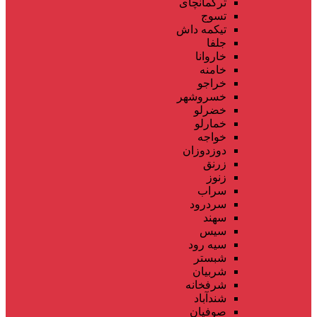
ترکمانچای
تسوج
تیکمه داش
جلفا
خاروانا
خامنه
خراجو
خسروشهر
خضرلو
خمارلو
خواجه
دوزدوزان
زرنق
زنوز
سراب
سردرود
سهند
سیس
سیه رود
شبستر
شربیان
شرفخانه
شندآباد
صوفیان