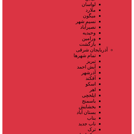
لواسان
ملارد
میگون
نسیم شهر
نصیرآباد
وحیدیه
ورامین
بازگشت
آذربایجان شرقی
تمام شهر‌ها
تبریز
آبش احمد
آذرشهر
آقکند
اسکو
اهر
ایلخچی
باسمنج
بخشایش
بستان آباد
بناب
ناب جدید
ترک