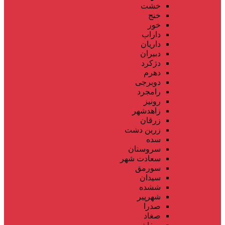
خشت
خنج
خور
داراب
داریان
دبیران
دژکرد
دهرم
دوبرجی
رامجرد
رونیز
زاهدشهر
زرقان
زرین دشت
سده
سروستان
سعادت شهر
سورمق
سیدان
ششده
شهرپیر
صدرا
صغاد