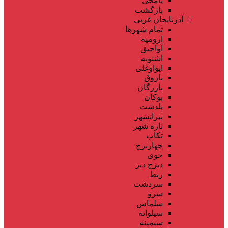
یامچی
بازگشت
آذربایجان غربی
تمام شهر‌ها
ارومیه
آواجیق
اشنویه
ایواوغلی
باروق
بازرگان
بوکان
پلدشت
پیرانشهر
تازه شهر
تکاب
چهاربرج
خوی
دیزج دیز
ربط
سردشت
سرو
سلماس
سیلوانه
سیمینه