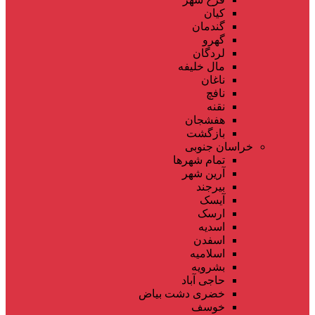
کیان
گندمان
گهرو
لردگان
مال خلیفه
ناغان
نافچ
نقنه
هفشجان
بازگشت
خراسان جنوبی
تمام شهر‌ها
آرین شهر
بیرجند
آیسک
ارسک
اسدیه
اسفدن
اسلامیه
بشرویه
حاجی آباد
خضری دشت بیاض
خوسف