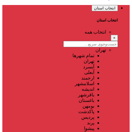
انتخاب استان
انتخاب استان
انتخاب همه
×
تهران
تمام شهر‌ها
تهران
آبسرد
آبعلی
ارجمند
اسلامشهر
اندیشه
باقرشهر
باغستان
بومهن
پاکدشت
پردیس
پرند
پیشوا