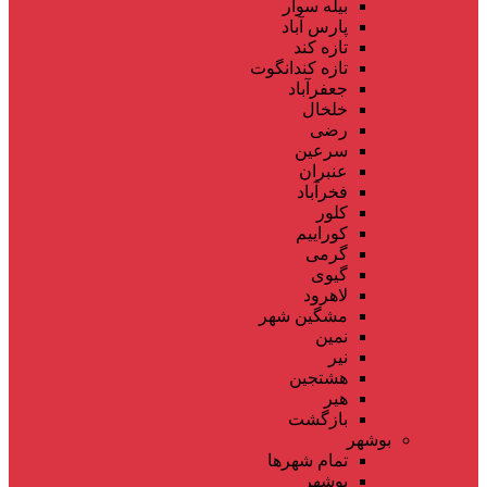
بیله سوار
پارس آباد
تازه کند
تازه کندانگوت
جعفرآباد
خلخال
رضی
سرعین
عنبران
فخرآباد
کلور
کوراییم
گرمی
گیوی
لاهرود
مشگین شهر
نمین
نیر
هشتجین
هیر
بازگشت
بوشهر
تمام شهر‌ها
بوشهر