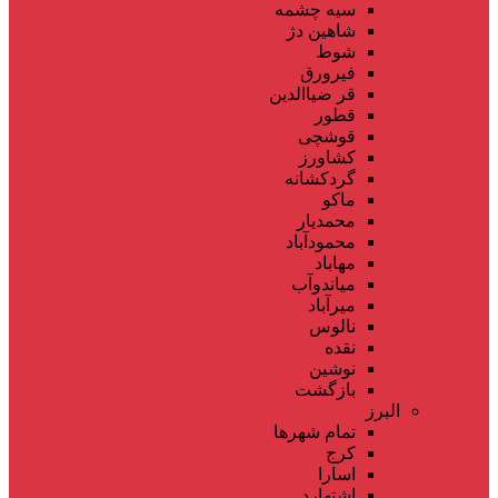
سیه چشمه
شاهین دژ
شوط
فیرورق
قر ضیاالدین
قطور
قوشچی
کشاورز
گردکشانه
ماکو
محمدیار
محمودآباد
مهاباد
میاندوآب
میرآباد
نالوس
نقده
نوشین
بازگشت
البرز
تمام شهر‌ها
کرج
اسارا
اشتهارد