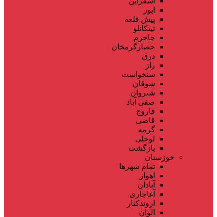
اسفراین
ایور
پیش قلعه
تیتکانلو
جاجرم
حصارگرمخان
درق
راز
سنخواست
شوقان
شیروان
صفی آباد
فاروج
قاضی
گرمه
لوجلی
بازگشت
خوزستان
تمام شهر‌ها
اهواز
آبادان
آغاجاری
اروندکنار
الوان