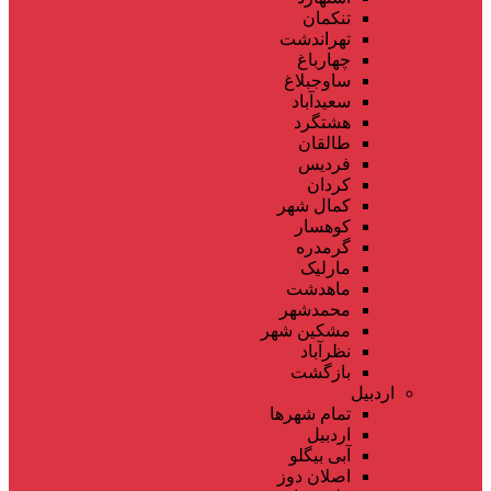
تنکمان
تهراندشت
چهارباغ
ساوجبلاغ
سعیدآباد
هشتگرد
طالقان
فردیس
کردان
کمال شهر
کوهسار
گرمدره
مارلیک
ماهدشت
محمدشهر
مشکین شهر
نظرآباد
بازگشت
اردبیل
تمام شهر‌ها
اردبیل
آبی بیگلو
اصلان دوز