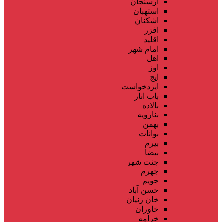
ارسنجان
استهبان
اشکنان
افزر
اقلید
امام شهر
اهل
اوز
ایج
ایزدخواست
باب انار
بالاده
بنارویه
بهمن
بوانات
بیرم
بیضا
جنت شهر
جهرم
جویم
حسن آباد
خان زنیان
خاوران
خرامه