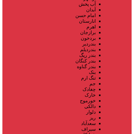
آب پخش
آبدان
امام حسن
انارستان
اهرم
برازجان
بردخون
بندردیر
بندردیلم
بندر ریگ
بندر کنگان
بندر گناوه
بنک
تنگ ارم
جم
چغادک
خارک
خورموج
دالکی
دلوار
ریز
سعدآباد
سیراف