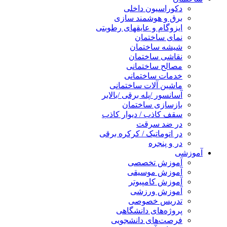
دکوراسیون داخلی
برق و هوشمند سازی
ایزوگام و عایقهای رطوبتی
نمای ساختمان
شیشه ساختمان
نقاشی ساختمان
مصالح ساختمانی
خدمات ساختمانی
ماشین آلات ساختمانی
آسانسور /پله برقی /بالابر
بازسازی ساختمان
سقف کاذب / دیوار کاذب
در ضد سرقت
در اتوماتیک / کرکره برقی
در و پنجره
آموزشی
آموزش تخصصی
آموزش موسیقی
آموزش کامپیوتر
آموزش ورزشی
تدریس خصوصی
پروژه‌های دانشگاهی
فرصت‌های دانشجویی