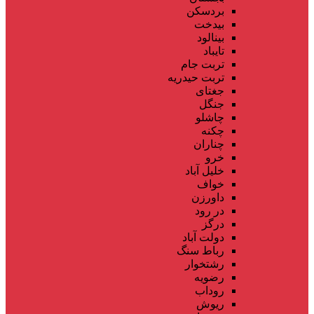
بردسکن
بیدخت
بینالود
تایباد
تربت جام
تربت حیدریه
جغتای
جنگل
چاشلو
چکنه
چناران
خرو
خلیل آباد
خواف
داورزن
در رود
درگز
دولت آباد
رباط سنگ
رشتخوار
رضویه
روداب
ریوش