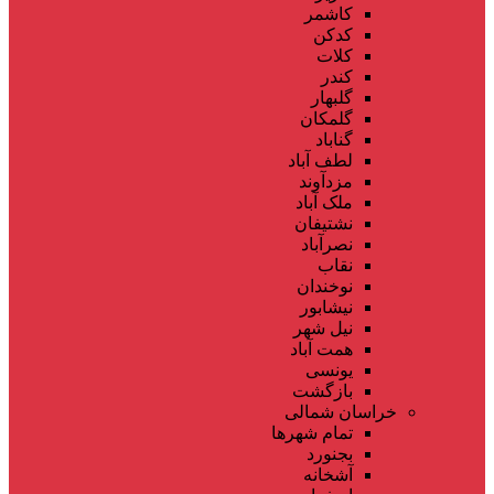
کاشمر
کدکن
کلات
کندر
گلبهار
گلمکان
گناباد
لطف آباد
مزدآوند
ملک آباد
نشتیفان
نصرآباد
نقاب
نوخندان
نیشابور
نیل شهر
همت آباد
یونسی
بازگشت
خراسان شمالی
تمام شهر‌ها
بجنورد
آشخانه