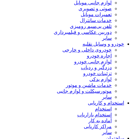
لوازم جانبی موبایل
صوتی و تصویری
تعمیرات موبایل
خدمات سانترال
تلفن بی‌سیم رومیزی
دوربین عکاسی و فیلمبرداری
سایر
خودرو و وسایل نقلیه
خودروی داخلی و خارجی
اجاره خودرو
لوازم جانبی خودرو
دزدگیر و ردیاب
تزئینات خودرو
لوازم یدکی
خدمات ماشین و موتور
موتورسیکلت و لوازم جانبی
سایر
استخدام و کاریابی
استخدام
استخدام بازاریاب
آماده به کار
مراکز کاریابی
سایر
ساختمان