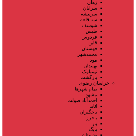
زهان
سرایان
سربیشه
سه قلعه
شوسف
طبس
فردوس
قاین
قهستان
محمدشهر
مود
نهبندان
نیمبلوک
بازگشت
خراسان رضوی
تمام شهر‌ها
مشهد
احمدآباد صولت
انابد
باجگیران
باخرز
بار
بایگ
بجستان