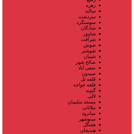
زهره
سالند
سردشت
سوسنگرد
شادگان
شاوور
شرافت
شوش
شوشتر
شیبان
صالح شهر
صفی آباد
صیدون
قلعه تل
قلعه خواجه
گتوند
لالی
مسجد سلیمان
ملاثانی
میانرود
مینوشهر
هفتگل
هندیجان