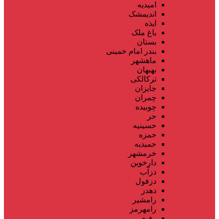
امیدیه
اندیمشک
ایذه
باغ ملک
بستان
بندر امام خمینی
ماهشهر
بهبهان
ترکالکی
جایزان
چمران
چوبیده
حر
حسینیه
حمزه
حمیدیه
خرمشهر
دارخوین
دزآب
دزفول
دهدز
رامشیر
رامهرمز
رفیع