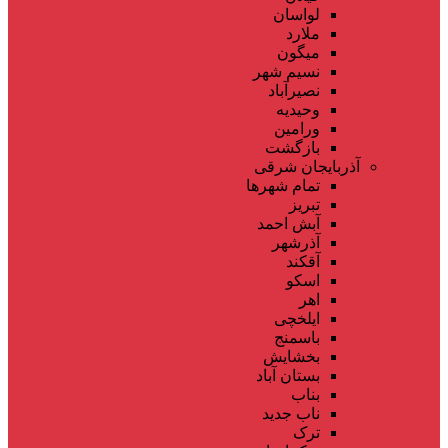
لواسان
ملارد
میگون
نسیم شهر
نصیرآباد
وحیدیه
ورامین
بازگشت
آذربایجان شرقی
تمام شهر‌ها
تبریز
آبش احمد
آذرشهر
آقکند
اسکو
اهر
ایلخچی
باسمنج
بخشایش
بستان آباد
بناب
ناب جدید
ترک