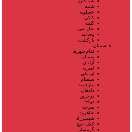
شبانکاره
شنبه
عسلویه
کاکی
کلمه
نخل تقی
وحدتیه
بازگشت
سمنان
تمام شهر‌ها
سمنان
آرادان
امیریه
ایوانکی
بسطام
بیارجمند
دامغان
درجزین
دیباج
سرخه
شاهرود
شهمیرزاد
کلاته خیج
گرمسار