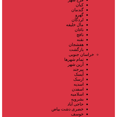
کیان
گندمان
گهرو
لردگان
مال خلیفه
ناغان
نافچ
نقنه
هفشجان
بازگشت
خراسان جنوبی
تمام شهر‌ها
آرین شهر
بیرجند
آیسک
ارسک
اسدیه
اسفدن
اسلامیه
بشرویه
حاجی آباد
خضری دشت بیاض
خوسف