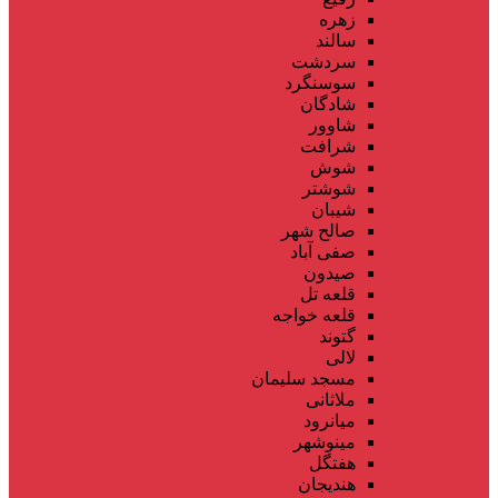
زهره
سالند
سردشت
سوسنگرد
شادگان
شاوور
شرافت
شوش
شوشتر
شیبان
صالح شهر
صفی آباد
صیدون
قلعه تل
قلعه خواجه
گتوند
لالی
مسجد سلیمان
ملاثانی
میانرود
مینوشهر
هفتگل
هندیجان