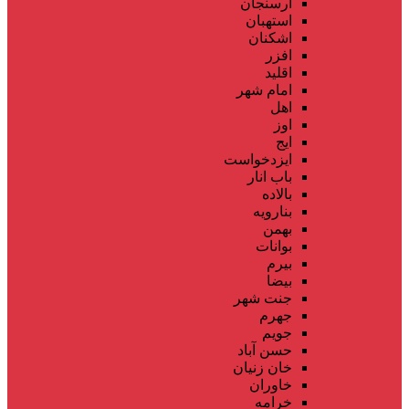
ارسنجان
استهبان
اشکنان
افزر
اقلید
امام شهر
اهل
اوز
ایج
ایزدخواست
باب انار
بالاده
بنارویه
بهمن
بوانات
بیرم
بیضا
جنت شهر
جهرم
جویم
حسن آباد
خان زنیان
خاوران
خرامه