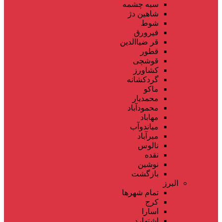
سیه چشمه
شاهین دژ
شوط
فیرورق
قر ضیاالدین
قطور
قوشچی
کشاورز
گردکشانه
ماکو
محمدیار
محمودآباد
مهاباد
میاندوآب
میرآباد
نالوس
نقده
نوشین
بازگشت
البرز
تمام شهر‌ها
کرج
اسارا
اشتهارد