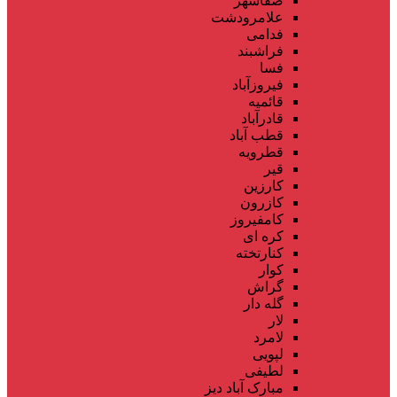
صفاشهر
علامرودشت
فدامی
فراشبند
فسا
فیروزآباد
قائمیه
قادرآباد
قطب آباد
قطرویه
قیر
کارزین
کازرون
کامفیروز
کره ای
کنارتخته
کوار
گراش
گله دار
لار
لامرد
لپویی
لطیفی
مبارک آباد دیز