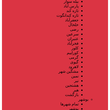
بیله سوار
پارس آباد
تازه کند
تازه کندانگوت
جعفرآباد
خلخال
رضی
سرعین
عنبران
فخرآباد
کلور
کوراییم
گرمی
گیوی
لاهرود
مشگین شهر
نمین
نیر
هشتجین
هیر
بازگشت
بوشهر
تمام شهر‌ها
بوشهر