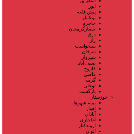
اسفراین
ایور
پیش قلعه
تیتکانلو
جاجرم
حصارگرمخان
درق
راز
سنخواست
شوقان
شیروان
صفی آباد
فاروج
قاضی
گرمه
لوجلی
بازگشت
خوزستان
تمام شهر‌ها
اهواز
آبادان
آغاجاری
اروندکنار
الوان