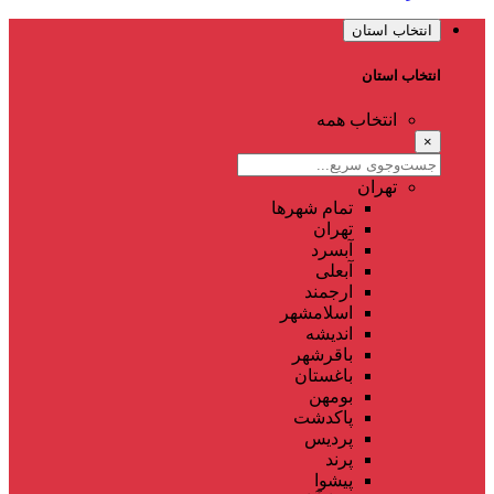
انتخاب استان
انتخاب استان
انتخاب همه
×
تهران
تمام شهر‌ها
تهران
آبسرد
آبعلی
ارجمند
اسلامشهر
اندیشه
باقرشهر
باغستان
بومهن
پاکدشت
پردیس
پرند
پیشوا