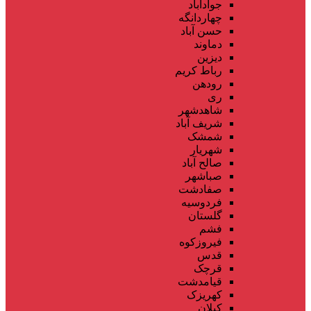
جوادآباد
چهاردانگه
حسن آباد
دماوند
دیزین
رباط کریم
رودهن
ری
شاهدشهر
شریف آباد
شمشک
شهریار
صالح آباد
صباشهر
صفادشت
فردوسیه
گلستان
فشم
فیروزکوه
قدس
قرچک
قیامدشت
کهریزک
کیلان