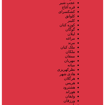
عجب شیر
قره آغاج
کشکسرای
کلوانق
کلیبر
کوزه کنان
گوگان
لیلان
مراغه
مرند
ملک کیان
ملکان
ممقان
مهربان
میانه
نظرکهریزی
هادی شهر
هرگلان
هریس
هشترود
هوراند
وایقان
ورزقان