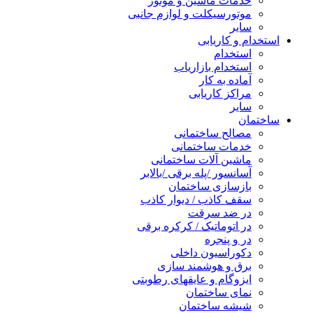
خدمات ماشین و موتور
موتورسیکلت و لوازم جانبی
سایر
استخدام و کاریابی
استخدام
استخدام بازاریاب
آماده به کار
مراکز کاریابی
سایر
ساختمان
مصالح ساختمانی
خدمات ساختمانی
ماشین آلات ساختمانی
آسانسور /پله برقی /بالابر
بازسازی ساختمان
سقف کاذب / دیوار کاذب
در ضد سرقت
در اتوماتیک / کرکره برقی
در و پنجره
دکوراسیون داخلی
برق و هوشمند سازی
ایزوگام و عایقهای رطوبتی
نمای ساختمان
شیشه ساختمان