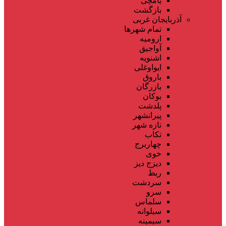
یامچی
بازگشت
آذربایجان غربی
تمام شهر‌ها
ارومیه
آواجیق
اشنویه
ایواوغلی
باروق
بازرگان
بوکان
پلدشت
پیرانشهر
تازه شهر
تکاب
چهاربرج
خوی
دیزج دیز
ربط
سردشت
سرو
سلماس
سیلوانه
سیمینه