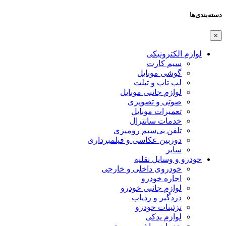
دسته‌بندی‌ها
×
لوازم الکترونیکی
سیم کارت
گوشی موبایل
لپ تاپ و تبلت
لوازم جانبی موبایل
صوتی و تصویری
تعمیرات موبایل
خدمات سانترال
تلفن بی‌سیم رومیزی
دوربین عکاسی و فیلمبرداری
سایر
خودرو و وسایل نقلیه
خودروی داخلی و خارجی
اجاره خودرو
لوازم جانبی خودرو
دزدگیر و ردیاب
تزئینات خودرو
لوازم یدکی