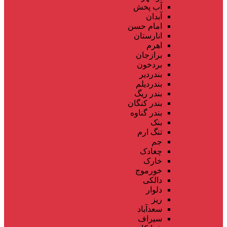
آب پخش
آبدان
امام حسن
انارستان
اهرم
برازجان
بردخون
بندردیر
بندردیلم
بندر ریگ
بندر کنگان
بندر گناوه
بنک
تنگ ارم
جم
چغادک
خارک
خورموج
دالکی
دلوار
ریز
سعدآباد
سیراف