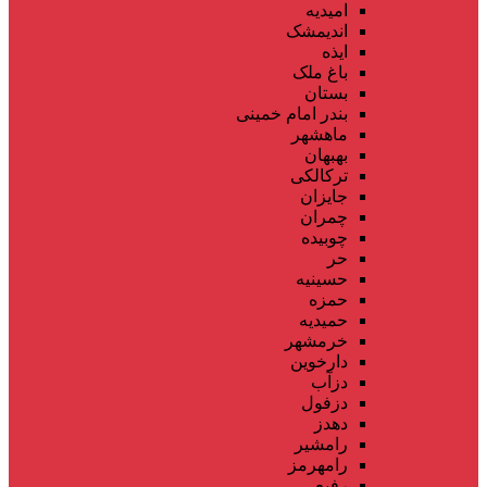
امیدیه
اندیمشک
ایذه
باغ ملک
بستان
بندر امام خمینی
ماهشهر
بهبهان
ترکالکی
جایزان
چمران
چوبیده
حر
حسینیه
حمزه
حمیدیه
خرمشهر
دارخوین
دزآب
دزفول
دهدز
رامشیر
رامهرمز
رفیع