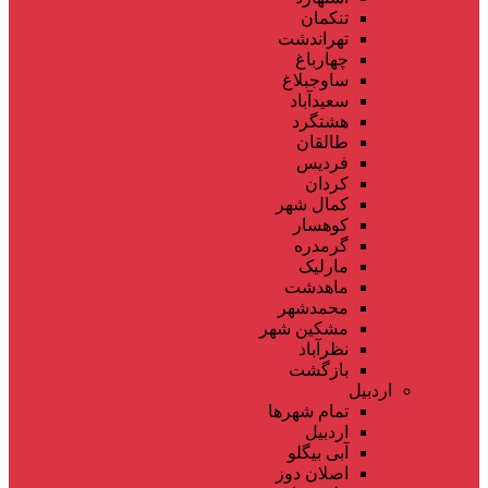
تنکمان
تهراندشت
چهارباغ
ساوجبلاغ
سعیدآباد
هشتگرد
طالقان
فردیس
کردان
کمال شهر
کوهسار
گرمدره
مارلیک
ماهدشت
محمدشهر
مشکین شهر
نظرآباد
بازگشت
اردبیل
تمام شهر‌ها
اردبیل
آبی بیگلو
اصلان دوز