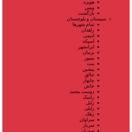
هویزه
ویس
بازگشت
سیستان و بلوچستان
تمام شهر‌ها
زاهدان
ادیمی
اسپکه
ایرانشهر
بزمان
بمپور
بنت
پیشین
جالق
چابهار
خاش
دوست محمد
راسک
زابل
زابلی
زهک
سراوان
سرباز
سوران