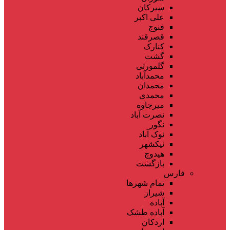
سیرکان
علی اکبر
فنوج
قصرقند
کنارک
گشت
گلمورتی
محمدآباد
محمدان
محمدی
میرجاوه
نصرت آباد
نگور
نوک آباد
نیکشهر
هیدوچ
بازگشت
فارس
تمام شهر‌ها
شیراز
آباده
آباده طشک
اردکان