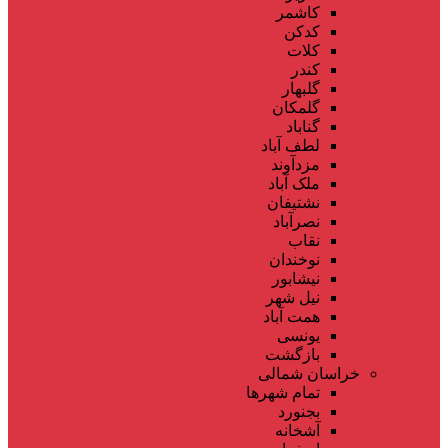
کاشمر
کدکن
کلات
کندر
گلبهار
گلمکان
گناباد
لطف آباد
مزدآوند
ملک آباد
نشتیفان
نصرآباد
نقاب
نوخندان
نیشابور
نیل شهر
همت آباد
یونسی
بازگشت
خراسان شمالی
تمام شهر‌ها
بجنورد
آشخانه