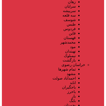
زهان
سرایان
سربیشه
سه قلعه
شوسف
طبس
فردوس
قاین
قهستان
محمدشهر
مود
نهبندان
نیمبلوک
بازگشت
خراسان رضوی
تمام شهر‌ها
مشهد
احمدآباد صولت
انابد
باجگیران
باخرز
بار
بایگ
بجستان