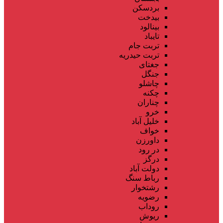
بردسکن
بیدخت
بینالود
تایباد
تربت جام
تربت حیدریه
جغتای
جنگل
چاشلو
چکنه
چناران
خرو
خلیل آباد
خواف
داورزن
در رود
درگز
دولت آباد
رباط سنگ
رشتخوار
رضویه
روداب
ریوش