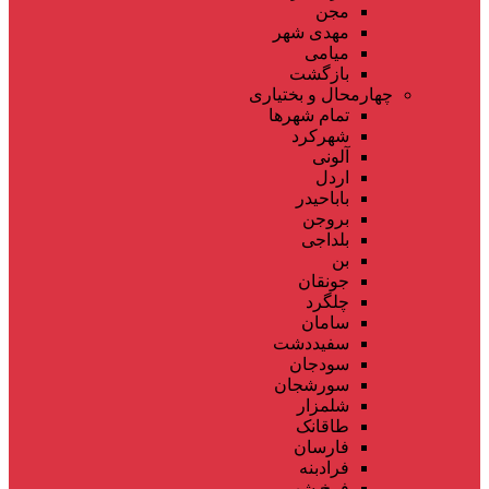
مجن
مهدی شهر
میامی
بازگشت
چهارمحال و بختیاری
تمام شهر‌ها
شهرکرد
آلونی
اردل
باباحیدر
بروجن
بلداجی
بن
جونقان
چلگرد
سامان
سفیددشت
سودجان
سورشجان
شلمزار
طاقانک
فارسان
فرادبنه
فرخ شهر