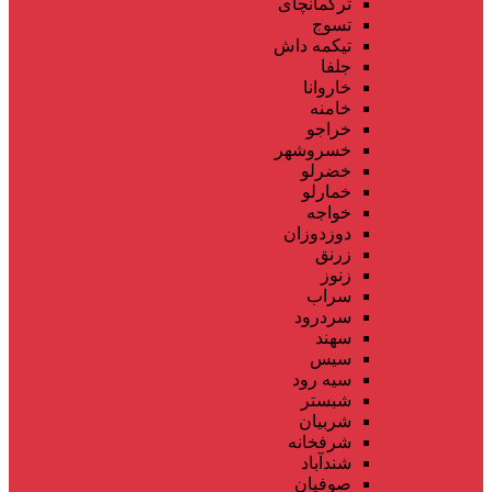
ترکمانچای
تسوج
تیکمه داش
جلفا
خاروانا
خامنه
خراجو
خسروشهر
خضرلو
خمارلو
خواجه
دوزدوزان
زرنق
زنوز
سراب
سردرود
سهند
سیس
سیه رود
شبستر
شربیان
شرفخانه
شندآباد
صوفیان