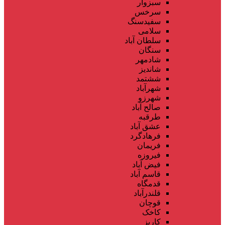
سبزوار
سرخس
سفیدسنگ
سلامی
سلطان آباد
سنگان
شادمهر
شاندیز
ششتمد
شهرآباد
شهرزو
صالح آباد
طرقبه
عشق آباد
فرهادگرد
فریمان
فیروزه
فیض آباد
قاسم آباد
قدمگاه
قلندرآباد
قوچان
کاخک
کاریز