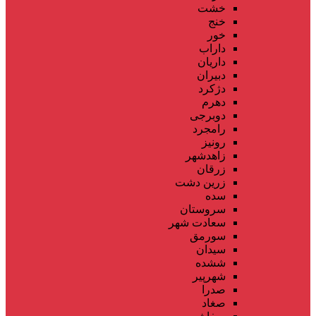
خشت
خنج
خور
داراب
داریان
دبیران
دژکرد
دهرم
دوبرجی
رامجرد
رونیز
زاهدشهر
زرقان
زرین دشت
سده
سروستان
سعادت شهر
سورمق
سیدان
ششده
شهرپیر
صدرا
صغاد