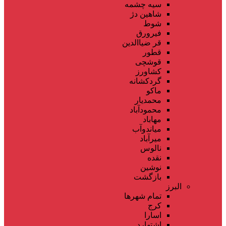
سیه چشمه
شاهین دژ
شوط
فیرورق
قر ضیاالدین
قطور
قوشچی
کشاورز
گردکشانه
ماکو
محمدیار
محمودآباد
مهاباد
میاندوآب
میرآباد
نالوس
نقده
نوشین
بازگشت
البرز
تمام شهر‌ها
کرج
اسارا
اشتهارد