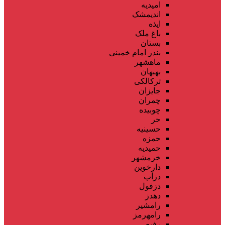
امیدیه
اندیمشک
ایذه
باغ ملک
بستان
بندر امام خمینی
ماهشهر
بهبهان
ترکالکی
جایزان
چمران
چوبیده
حر
حسینیه
حمزه
حمیدیه
خرمشهر
دارخوین
دزآب
دزفول
دهدز
رامشیر
رامهرمز
رفیع