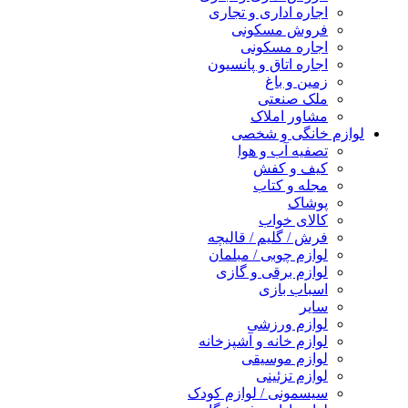
اجاره اداری و تجاری
فروش مسکونی
اجاره مسکونی
اجاره اتاق و پانسیون
زمین و باغ
ملک صنعتی
مشاور املاک
لوازم خانگی و شخصی
تصفیه آب و هوا
کیف و کفش
مجله و کتاب
پوشاک
کالای خواب
فرش / گلیم / قالیچه
لوازم چوبی / مبلمان
لوازم برقی و گازی
اسباب بازی
سایر
لوازم ورزشی
لوازم خانه و آشپزخانه
لوازم موسیقی
لوازم تزئینی
سیسمونی / لوازم کودک