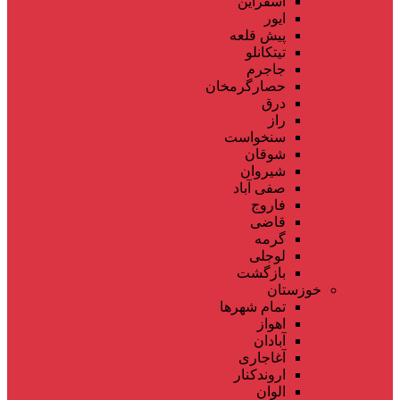
اسفراین
ایور
پیش قلعه
تیتکانلو
جاجرم
حصارگرمخان
درق
راز
سنخواست
شوقان
شیروان
صفی آباد
فاروج
قاضی
گرمه
لوجلی
بازگشت
خوزستان
تمام شهر‌ها
اهواز
آبادان
آغاجاری
اروندکنار
الوان