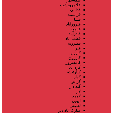
صفاشهر
علامرودشت
فدامی
فراشبند
فسا
فیروزآباد
قائمیه
قادرآباد
قطب آباد
قطرویه
قیر
کارزین
کازرون
کامفیروز
کره ای
کنارتخته
کوار
گراش
گله دار
لار
لامرد
لپویی
لطیفی
مبارک آباد دیز