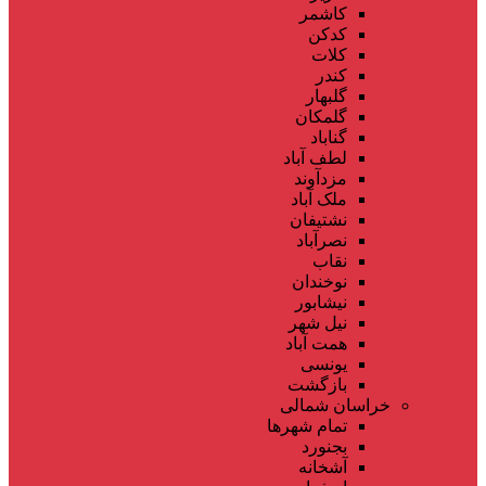
کاشمر
کدکن
کلات
کندر
گلبهار
گلمکان
گناباد
لطف آباد
مزدآوند
ملک آباد
نشتیفان
نصرآباد
نقاب
نوخندان
نیشابور
نیل شهر
همت آباد
یونسی
بازگشت
خراسان شمالی
تمام شهر‌ها
بجنورد
آشخانه