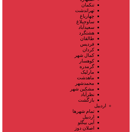
تنکمان
تهراندشت
چهارباغ
ساوجبلاغ
سعیدآباد
هشتگرد
طالقان
فردیس
کردان
کمال شهر
کوهسار
گرمدره
مارلیک
ماهدشت
محمدشهر
مشکین شهر
نظرآباد
بازگشت
اردبیل
تمام شهر‌ها
اردبیل
آبی بیگلو
اصلان دوز