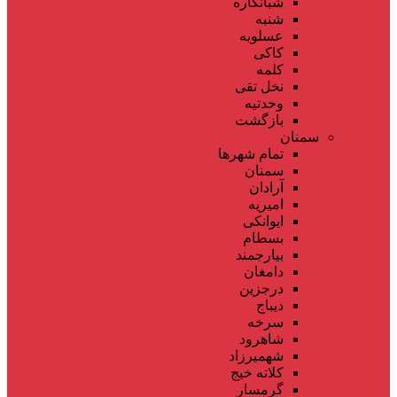
شبانکاره
شنبه
عسلویه
کاکی
کلمه
نخل تقی
وحدتیه
بازگشت
سمنان
تمام شهر‌ها
سمنان
آرادان
امیریه
ایوانکی
بسطام
بیارجمند
دامغان
درجزین
دیباج
سرخه
شاهرود
شهمیرزاد
کلاته خیج
گرمسار