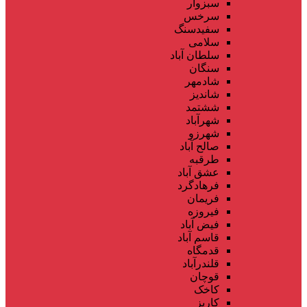
سبزوار
سرخس
سفیدسنگ
سلامی
سلطان آباد
سنگان
شادمهر
شاندیز
ششتمد
شهرآباد
شهرزو
صالح آباد
طرقبه
عشق آباد
فرهادگرد
فریمان
فیروزه
فیض آباد
قاسم آباد
قدمگاه
قلندرآباد
قوچان
کاخک
کاریز