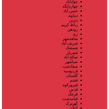
جوادآباد
چهاردانگه
حسن آباد
دماوند
دیزین
رباط کریم
رودهن
ری
شاهدشهر
شریف آباد
شمشک
شهریار
صالح آباد
صباشهر
صفادشت
فردوسیه
گلستان
فشم
فیروزکوه
قدس
قرچک
قیامدشت
کهریزک
کیلان