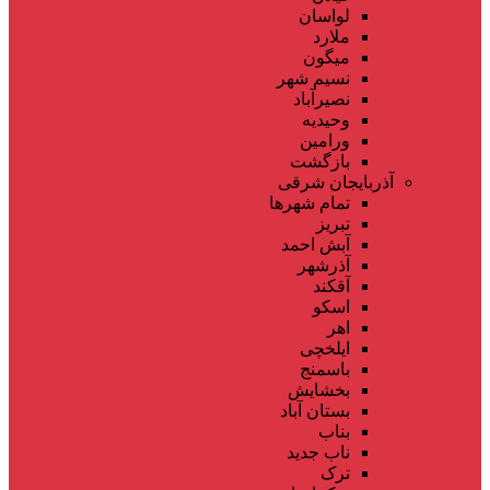
لواسان
ملارد
میگون
نسیم شهر
نصیرآباد
وحیدیه
ورامین
بازگشت
آذربایجان شرقی
تمام شهر‌ها
تبریز
آبش احمد
آذرشهر
آقکند
اسکو
اهر
ایلخچی
باسمنج
بخشایش
بستان آباد
بناب
ناب جدید
ترک