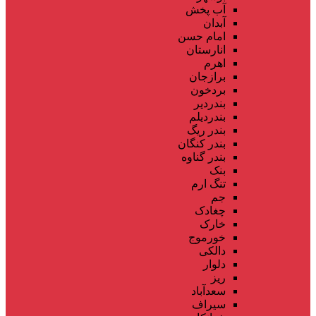
آب پخش
آبدان
امام حسن
انارستان
اهرم
برازجان
بردخون
بندردیر
بندردیلم
بندر ریگ
بندر کنگان
بندر گناوه
بنک
تنگ ارم
جم
چغادک
خارک
خورموج
دالکی
دلوار
ریز
سعدآباد
سیراف