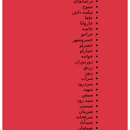
ترکمانچای
تسوج
تیکمه داش
جلفا
خاروانا
خامنه
خراجو
خسروشهر
خضرلو
خمارلو
خواجه
دوزدوزان
زرنق
زنوز
سراب
سردرود
سهند
سیس
سیه رود
شبستر
شربیان
شرفخانه
شندآباد
صوفیان