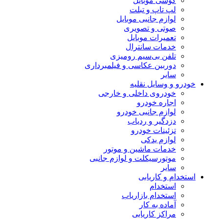
گوشی موبایل
لپ تاپ و تبلت
لوازم جانبی موبایل
صوتی و تصویری
تعمیرات موبایل
خدمات سانترال
تلفن بی‌سیم رومیزی
دوربین عکاسی و فیلمبرداری
سایر
خودرو و وسایل نقلیه
خودروی داخلی و خارجی
اجاره خودرو
لوازم جانبی خودرو
دزدگیر و ردیاب
تزئینات خودرو
لوازم یدکی
خدمات ماشین و موتور
موتورسیکلت و لوازم جانبی
سایر
استخدام و کاریابی
استخدام
استخدام بازاریاب
آماده به کار
مراکز کاریابی