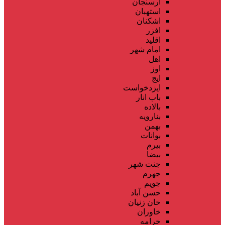
ارسنجان
استهبان
اشکنان
افزر
اقلید
امام شهر
اهل
اوز
ایج
ایزدخواست
باب انار
بالاده
بنارویه
بهمن
بوانات
بیرم
بیضا
جنت شهر
جهرم
جویم
حسن آباد
خان زنیان
خاوران
خرامه