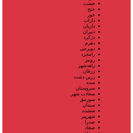
خشت
خنج
خور
داراب
داریان
دبیران
دژکرد
دهرم
دوبرجی
رامجرد
رونیز
زاهدشهر
زرقان
زرین دشت
سده
سروستان
سعادت شهر
سورمق
سیدان
ششده
شهرپیر
صدرا
صغاد