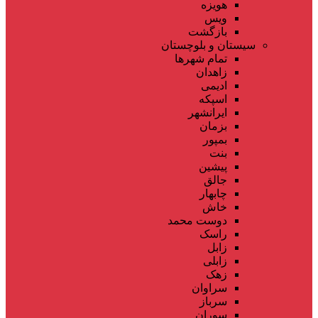
هویزه
ویس
بازگشت
سیستان و بلوچستان
تمام شهر‌ها
زاهدان
ادیمی
اسپکه
ایرانشهر
بزمان
بمپور
بنت
پیشین
جالق
چابهار
خاش
دوست محمد
راسک
زابل
زابلی
زهک
سراوان
سرباز
سوران