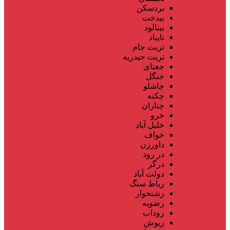
بردسکن
بیدخت
بینالود
تایباد
تربت جام
تربت حیدریه
جغتای
جنگل
چاشلو
چکنه
چناران
خرو
خلیل آباد
خواف
داورزن
در رود
درگز
دولت آباد
رباط سنگ
رشتخوار
رضویه
روداب
ریوش