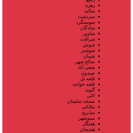
زهره
سالند
سردشت
سوسنگرد
شادگان
شاوور
شرافت
شوش
شوشتر
شیبان
صالح شهر
صفی آباد
صیدون
قلعه تل
قلعه خواجه
گتوند
لالی
مسجد سلیمان
ملاثانی
میانرود
مینوشهر
هفتگل
هندیجان