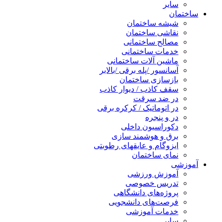
سایر
ساختمان
شیشه ساختمان
نقاشی ساختمان
مصالح ساختمانی
خدمات ساختمانی
ماشین آلات ساختمانی
آسانسور /پله برقی /بالابر
بازسازی ساختمان
سقف کاذب / دیوار کاذب
در ضد سرقت
در اتوماتیک / کرکره برقی
در و پنجره
دکوراسیون داخلی
برق و هوشمند سازی
ایزوگام و عایقهای رطوبتی
نمای ساختمان
آموزشی
آموزش ورزشی
تدریس خصوصی
پروژه‌های دانشگاهی
فرصت‌های دانشجویی
خدمات آموزشی
سایر