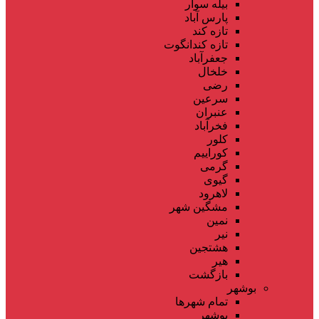
بیله سوار
پارس آباد
تازه کند
تازه کندانگوت
جعفرآباد
خلخال
رضی
سرعین
عنبران
فخرآباد
کلور
کوراییم
گرمی
گیوی
لاهرود
مشگین شهر
نمین
نیر
هشتجین
هیر
بازگشت
بوشهر
تمام شهر‌ها
بوشهر