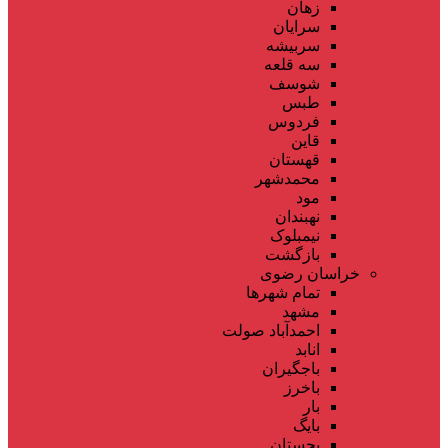
زهان
سرایان
سربیشه
سه قلعه
شوسف
طبس
فردوس
قاین
قهستان
محمدشهر
مود
نهبندان
نیمبلوک
بازگشت
خراسان رضوی
تمام شهر‌ها
مشهد
احمدآباد صولت
انابد
باجگیران
باخرز
بار
بایگ
بجستان