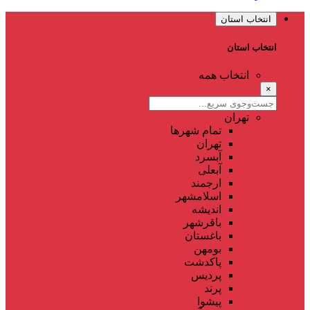
انتخاب استان
انتخاب استان
انتخاب همه
×
تهران
تمام شهر‌ها
تهران
آبسرد
آبعلی
ارجمند
اسلامشهر
اندیشه
باقرشهر
باغستان
بومهن
پاکدشت
پردیس
پرند
پیشوا