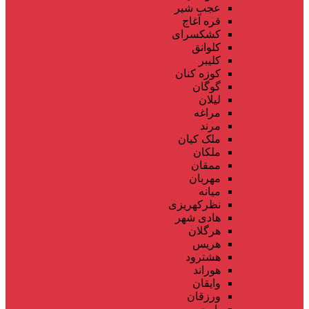
عجب شیر
قره آغاج
کشکسرای
کلوانق
کلیبر
کوزه کنان
گوگان
لیلان
مراغه
مرند
ملک کیان
ملکان
ممقان
مهربان
میانه
نظرکهریزی
هادی شهر
هرگلان
هریس
هشترود
هوراند
وایقان
ورزقان