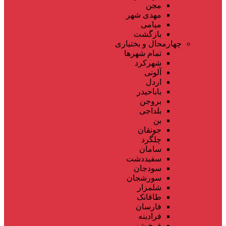
مجن
مهدی شهر
میامی
بازگشت
چهارمحال و بختیاری
تمام شهر‌ها
شهرکرد
آلونی
اردل
باباحیدر
بروجن
بلداجی
بن
جونقان
چلگرد
سامان
سفیددشت
سودجان
سورشجان
شلمزار
طاقانک
فارسان
فرادبنه
فرخ شهر