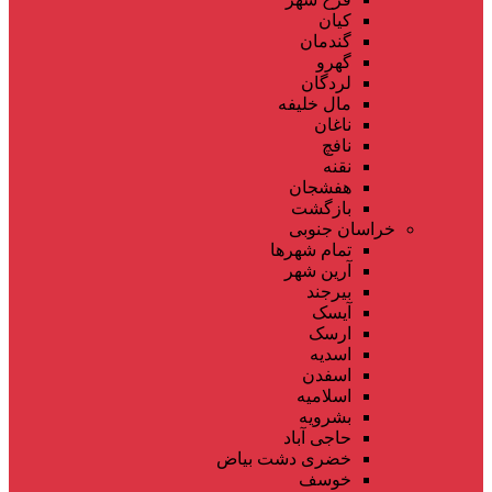
کیان
گندمان
گهرو
لردگان
مال خلیفه
ناغان
نافچ
نقنه
هفشجان
بازگشت
خراسان جنوبی
تمام شهر‌ها
آرین شهر
بیرجند
آیسک
ارسک
اسدیه
اسفدن
اسلامیه
بشرویه
حاجی آباد
خضری دشت بیاض
خوسف