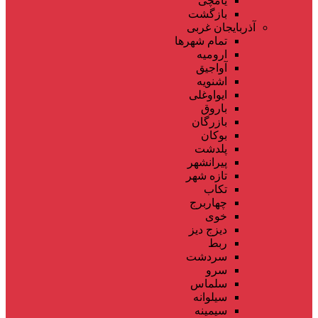
یامچی
بازگشت
آذربایجان غربی
تمام شهر‌ها
ارومیه
آواجیق
اشنویه
ایواوغلی
باروق
بازرگان
بوکان
پلدشت
پیرانشهر
تازه شهر
تکاب
چهاربرج
خوی
دیزج دیز
ربط
سردشت
سرو
سلماس
سیلوانه
سیمینه