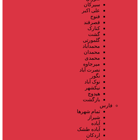
سیرکان
علی اکبر
فنوج
قصرقند
کنارک
گشت
گلمورتی
محمدآباد
محمدان
محمدی
میرجاوه
نصرت آباد
نگور
نوک آباد
نیکشهر
هیدوچ
بازگشت
فارس
تمام شهر‌ها
شیراز
آباده
آباده طشک
اردکان