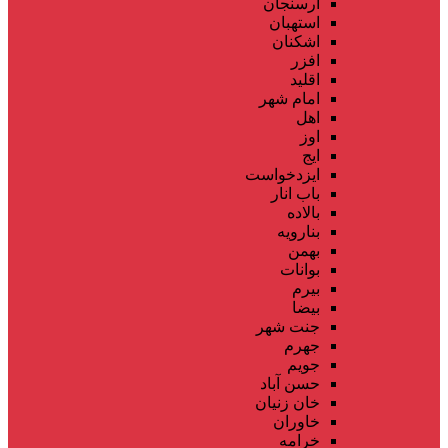
ارسنجان
استهبان
اشکنان
افزر
اقلید
امام شهر
اهل
اوز
ایج
ایزدخواست
باب انار
بالاده
بنارویه
بهمن
بوانات
بیرم
بیضا
جنت شهر
جهرم
جویم
حسن آباد
خان زنیان
خاوران
خرامه