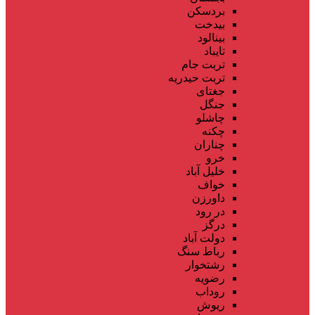
بردسکن
بیدخت
بینالود
تایباد
تربت جام
تربت حیدریه
جغتای
جنگل
چاشلو
چکنه
چناران
خرو
خلیل آباد
خواف
داورزن
در رود
درگز
دولت آباد
رباط سنگ
رشتخوار
رضویه
روداب
ریوش