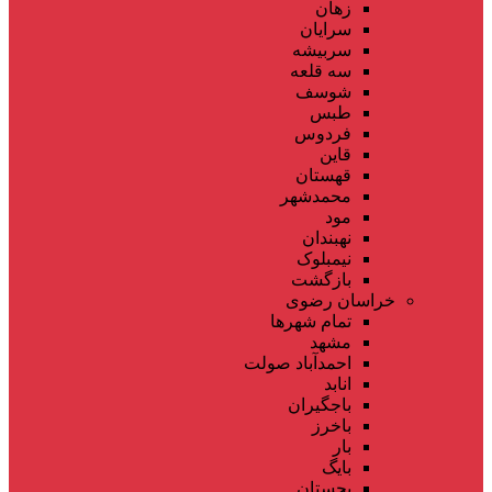
زهان
سرایان
سربیشه
سه قلعه
شوسف
طبس
فردوس
قاین
قهستان
محمدشهر
مود
نهبندان
نیمبلوک
بازگشت
خراسان رضوی
تمام شهر‌ها
مشهد
احمدآباد صولت
انابد
باجگیران
باخرز
بار
بایگ
بجستان