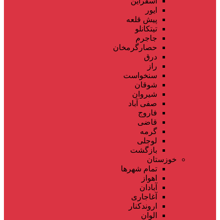
اسفراین
ایور
پیش قلعه
تیتکانلو
جاجرم
حصارگرمخان
درق
راز
سنخواست
شوقان
شیروان
صفی آباد
فاروج
قاضی
گرمه
لوجلی
بازگشت
خوزستان
تمام شهر‌ها
اهواز
آبادان
آغاجاری
اروندکنار
الوان