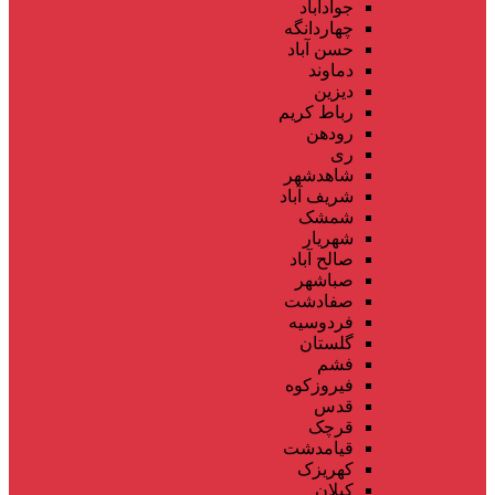
جوادآباد
چهاردانگه
حسن آباد
دماوند
دیزین
رباط کریم
رودهن
ری
شاهدشهر
شریف آباد
شمشک
شهریار
صالح آباد
صباشهر
صفادشت
فردوسیه
گلستان
فشم
فیروزکوه
قدس
قرچک
قیامدشت
کهریزک
کیلان