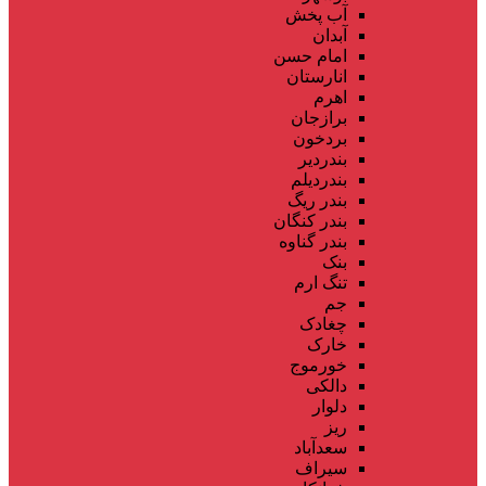
آب پخش
آبدان
امام حسن
انارستان
اهرم
برازجان
بردخون
بندردیر
بندردیلم
بندر ریگ
بندر کنگان
بندر گناوه
بنک
تنگ ارم
جم
چغادک
خارک
خورموج
دالکی
دلوار
ریز
سعدآباد
سیراف