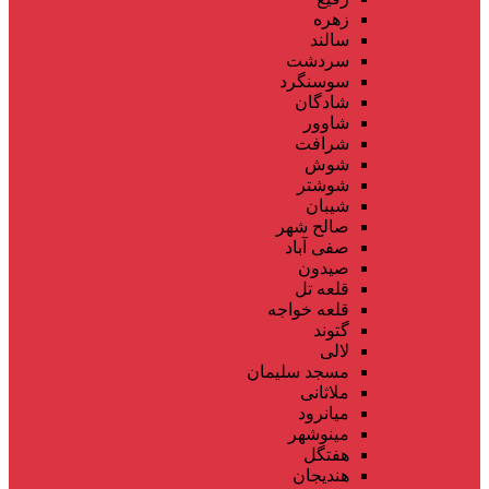
زهره
سالند
سردشت
سوسنگرد
شادگان
شاوور
شرافت
شوش
شوشتر
شیبان
صالح شهر
صفی آباد
صیدون
قلعه تل
قلعه خواجه
گتوند
لالی
مسجد سلیمان
ملاثانی
میانرود
مینوشهر
هفتگل
هندیجان