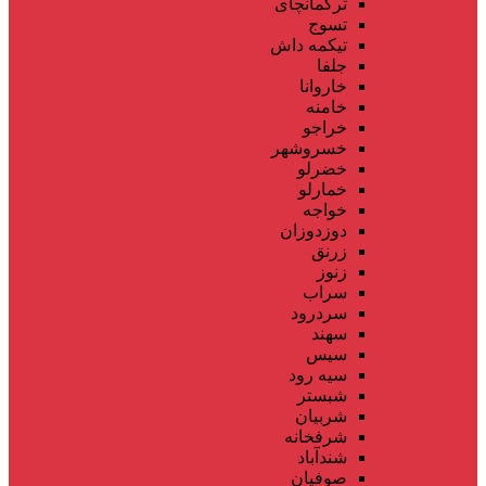
ترکمانچای
تسوج
تیکمه داش
جلفا
خاروانا
خامنه
خراجو
خسروشهر
خضرلو
خمارلو
خواجه
دوزدوزان
زرنق
زنوز
سراب
سردرود
سهند
سیس
سیه رود
شبستر
شربیان
شرفخانه
شندآباد
صوفیان