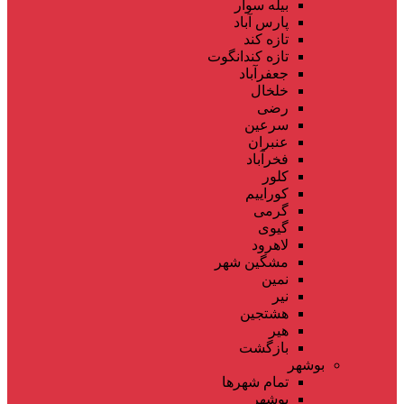
بیله سوار
پارس آباد
تازه کند
تازه کندانگوت
جعفرآباد
خلخال
رضی
سرعین
عنبران
فخرآباد
کلور
کوراییم
گرمی
گیوی
لاهرود
مشگین شهر
نمین
نیر
هشتجین
هیر
بازگشت
بوشهر
تمام شهر‌ها
بوشهر