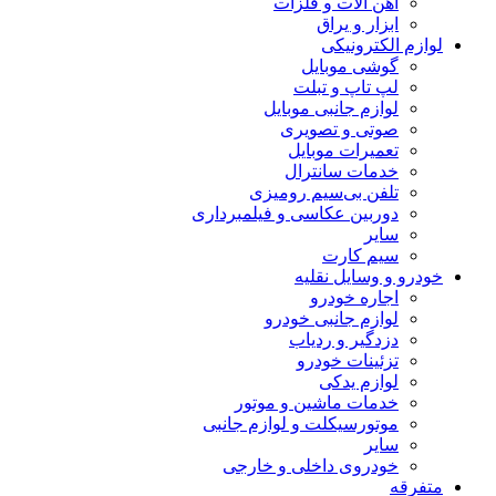
آهن آلات و فلزات
ابزار و یراق
لوازم الکترونیکی
گوشی موبایل
لپ تاپ و تبلت
لوازم جانبی موبایل
صوتی و تصویری
تعمیرات موبایل
خدمات سانترال
تلفن بی‌سیم رومیزی
دوربین عکاسی و فیلمبرداری
سایر
سیم کارت
خودرو و وسایل نقلیه
اجاره خودرو
لوازم جانبی خودرو
دزدگیر و ردیاب
تزئینات خودرو
لوازم یدکی
خدمات ماشین و موتور
موتورسیکلت و لوازم جانبی
سایر
خودروی داخلی و خارجی
متفرقه