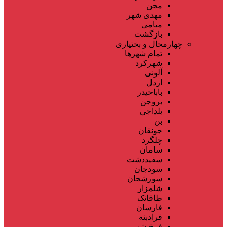
مجن
مهدی شهر
میامی
بازگشت
چهارمحال و بختیاری
تمام شهر‌ها
شهرکرد
آلونی
اردل
باباحیدر
بروجن
بلداجی
بن
جونقان
چلگرد
سامان
سفیددشت
سودجان
سورشجان
شلمزار
طاقانک
فارسان
فرادبنه
فرخ شهر