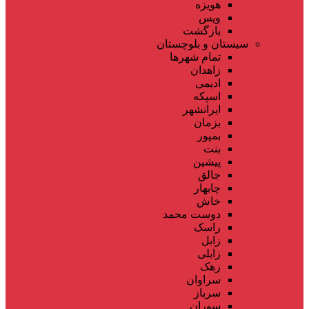
هویزه
ویس
بازگشت
سیستان و بلوچستان
تمام شهر‌ها
زاهدان
ادیمی
اسپکه
ایرانشهر
بزمان
بمپور
بنت
پیشین
جالق
چابهار
خاش
دوست محمد
راسک
زابل
زابلی
زهک
سراوان
سرباز
سوران