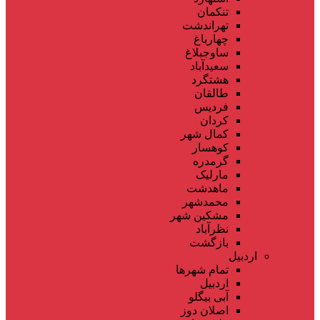
تنکمان
تهراندشت
چهارباغ
ساوجبلاغ
سعیدآباد
هشتگرد
طالقان
فردیس
کردان
کمال شهر
کوهسار
گرمدره
مارلیک
ماهدشت
محمدشهر
مشکین شهر
نظرآباد
بازگشت
اردبیل
تمام شهر‌ها
اردبیل
آبی بیگلو
اصلان دوز