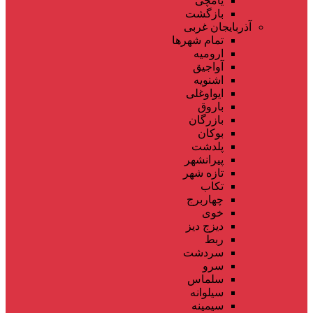
یامچی
بازگشت
آذربایجان غربی
تمام شهر‌ها
ارومیه
آواجیق
اشنویه
ایواوغلی
باروق
بازرگان
بوکان
پلدشت
پیرانشهر
تازه شهر
تکاب
چهاربرج
خوی
دیزج دیز
ربط
سردشت
سرو
سلماس
سیلوانه
سیمینه