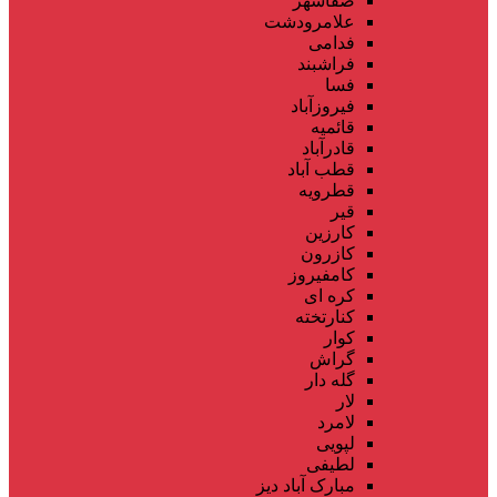
صفاشهر
علامرودشت
فدامی
فراشبند
فسا
فیروزآباد
قائمیه
قادرآباد
قطب آباد
قطرویه
قیر
کارزین
کازرون
کامفیروز
کره ای
کنارتخته
کوار
گراش
گله دار
لار
لامرد
لپویی
لطیفی
مبارک آباد دیز