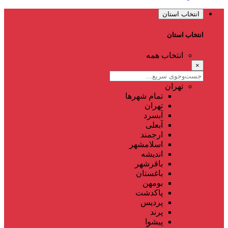
انتخاب استان
انتخاب استان
انتخاب همه
×
تهران
تمام شهر‌ها
تهران
آبسرد
آبعلی
ارجمند
اسلامشهر
اندیشه
باقرشهر
باغستان
بومهن
پاکدشت
پردیس
پرند
پیشوا