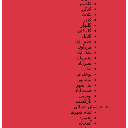
کاشمر
کدکن
کلات
کندر
گلبهار
گلمکان
گناباد
لطف آباد
مزدآوند
ملک آباد
نشتیفان
نصرآباد
نقاب
نوخندان
نیشابور
نیل شهر
همت آباد
یونسی
بازگشت
خراسان شمالی
تمام شهر‌ها
بجنورد
آشخانه