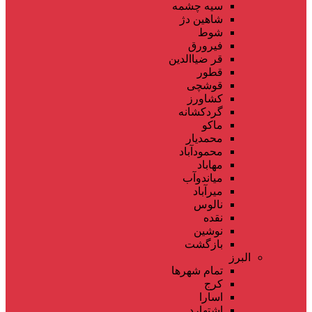
سیه چشمه
شاهین دژ
شوط
فیرورق
قر ضیاالدین
قطور
قوشچی
کشاورز
گردکشانه
ماکو
محمدیار
محمودآباد
مهاباد
میاندوآب
میرآباد
نالوس
نقده
نوشین
بازگشت
البرز
تمام شهر‌ها
کرج
اسارا
اشتهارد