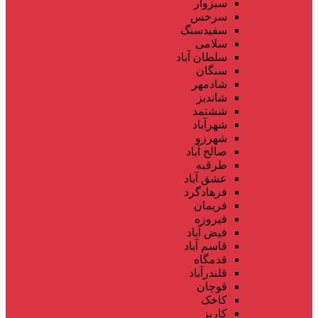
سبزوار
سرخس
سفیدسنگ
سلامی
سلطان آباد
سنگان
شادمهر
شاندیز
ششتمد
شهرآباد
شهرزو
صالح آباد
طرقبه
عشق آباد
فرهادگرد
فریمان
فیروزه
فیض آباد
قاسم آباد
قدمگاه
قلندرآباد
قوچان
کاخک
کاریز