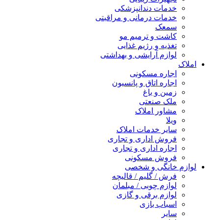
خدمات دندانپزشکی
خدمات درمانی و مراقبتی
سمعک
کاشت و ترمیم مو
تغذیه و رژیم غذایی
لوازم آرایشی و بهداشتی
املاک
اجاره مسکونی
اجاره اتاق و پانسیون
زمین و باغ
ملک صنعتی
مشاور املاک
ویلا
سایر خدمات املاک
فروش اداری و تجاری
اجاره اداری و تجاری
فروش مسکونی
لوازم خانگی و شخصی
فرش / گلیم / قالیچه
لوازم چوبی / مبلمان
لوازم برقی و گازی
اسباب بازی
سایر