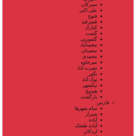
سیرکان
علی اکبر
فنوج
قصرقند
کنارک
گشت
گلمورتی
محمدآباد
محمدان
محمدی
میرجاوه
نصرت آباد
نگور
نوک آباد
نیکشهر
هیدوچ
بازگشت
فارس
تمام شهر‌ها
شیراز
آباده
آباده طشک
اردکان