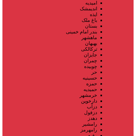
امیدیه
اندیمشک
ایذه
باغ ملک
بستان
بندر امام خمینی
ماهشهر
بهبهان
ترکالکی
جایزان
چمران
چوبیده
حر
حسینیه
حمزه
حمیدیه
خرمشهر
دارخوین
دزآب
دزفول
دهدز
رامشیر
رامهرمز
رفیع