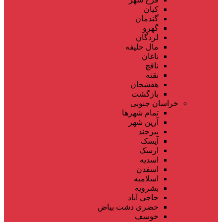
کیان
گندمان
گهرو
لردگان
مال خلیفه
ناغان
نافچ
نقنه
هفشجان
بازگشت
خراسان جنوبی
تمام شهر‌ها
آرین شهر
بیرجند
آیسک
ارسک
اسدیه
اسفدن
اسلامیه
بشرویه
حاجی آباد
خضری دشت بیاض
خوسف