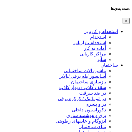
دسته‌بندی‌ها
×
استخدام و کاریابی
استخدام
استخدام بازاریاب
آماده به کار
مراکز کاریابی
سایر
ساختمان
ماشین آلات ساختمانی
آسانسور /پله برقی /بالابر
بازسازی ساختمان
سقف کاذب / دیوار کاذب
در ضد سرقت
در اتوماتیک / کرکره برقی
در و پنجره
دکوراسیون داخلی
برق و هوشمند سازی
ایزوگام و عایقهای رطوبتی
نمای ساختمان