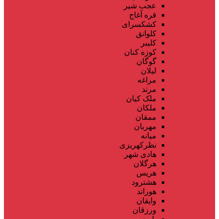
عجب شیر
قره آغاج
کشکسرای
کلوانق
کلیبر
کوزه کنان
گوگان
لیلان
مراغه
مرند
ملک کیان
ملکان
ممقان
مهربان
میانه
نظرکهریزی
هادی شهر
هرگلان
هریس
هشترود
هوراند
وایقان
ورزقان