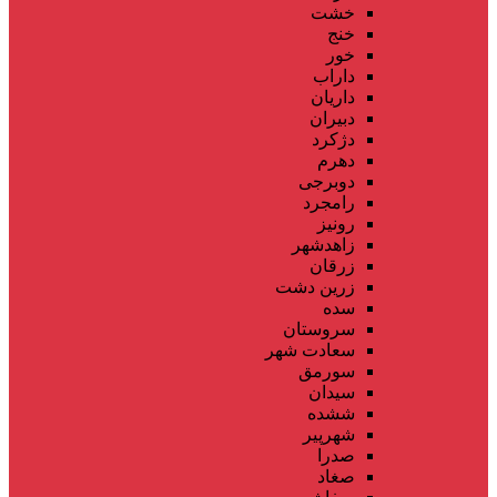
خشت
خنج
خور
داراب
داریان
دبیران
دژکرد
دهرم
دوبرجی
رامجرد
رونیز
زاهدشهر
زرقان
زرین دشت
سده
سروستان
سعادت شهر
سورمق
سیدان
ششده
شهرپیر
صدرا
صغاد