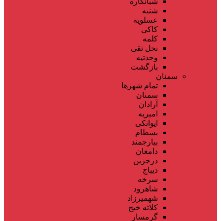
شبانکاره
شنبه
عسلویه
کاکی
کلمه
نخل تقی
وحدتیه
بازگشت
سمنان
تمام شهر‌ها
سمنان
آرادان
امیریه
ایوانکی
بسطام
بیارجمند
دامغان
درجزین
دیباج
سرخه
شاهرود
شهمیرزاد
کلاته خیج
گرمسار