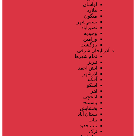
لواسان
ملارد
میگون
نسیم شهر
نصیرآباد
وحیدیه
ورامین
بازگشت
آذربایجان شرقی
تمام شهر‌ها
تبریز
آبش احمد
آذرشهر
آقکند
اسکو
اهر
ایلخچی
باسمنج
بخشایش
بستان آباد
بناب
ناب جدید
ترک