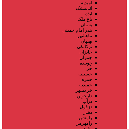
امیدیه
اندیمشک
ایذه
باغ ملک
بستان
بندر امام خمینی
ماهشهر
بهبهان
ترکالکی
جایزان
چمران
چوبیده
حر
حسینیه
حمزه
حمیدیه
خرمشهر
دارخوین
دزآب
دزفول
دهدز
رامشیر
رامهرمز
رفیع