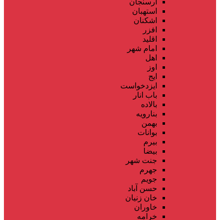
ارسنجان
استهبان
اشکنان
افزر
اقلید
امام شهر
اهل
اوز
ایج
ایزدخواست
باب انار
بالاده
بنارویه
بهمن
بوانات
بیرم
بیضا
جنت شهر
جهرم
جویم
حسن آباد
خان زنیان
خاوران
خرامه