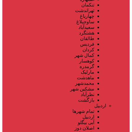
تنکمان
تهراندشت
چهارباغ
ساوجبلاغ
سعیدآباد
هشتگرد
طالقان
فردیس
کردان
کمال شهر
کوهسار
گرمدره
مارلیک
ماهدشت
محمدشهر
مشکین شهر
نظرآباد
بازگشت
اردبیل
تمام شهر‌ها
اردبیل
آبی بیگلو
اصلان دوز