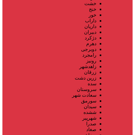
خشت
خنج
خور
داراب
داریان
دبیران
دژکرد
دهرم
دوبرجی
رامجرد
رونیز
زاهدشهر
زرقان
زرین دشت
سده
سروستان
سعادت شهر
سورمق
سیدان
ششده
شهرپیر
صدرا
صغاد