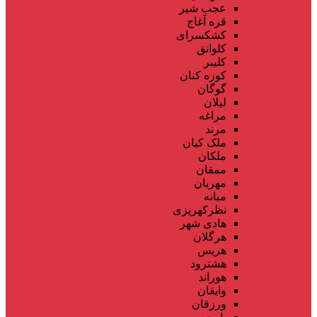
عجب شیر
قره آغاج
کشکسرای
کلوانق
کلیبر
کوزه کنان
گوگان
لیلان
مراغه
مرند
ملک کیان
ملکان
ممقان
مهربان
میانه
نظرکهریزی
هادی شهر
هرگلان
هریس
هشترود
هوراند
وایقان
ورزقان