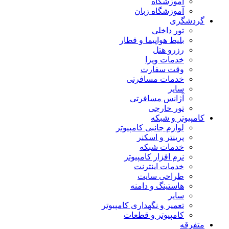
آموزشگاه
آموزشگاه زبان
گردشگری
تور داخلی
بلیط هواپیما و قطار
رزرو هتل
خدمات ویزا
وقت سفارت
خدمات مسافرتی
سایر
آژانس مسافرتی
تور خارجی
کامپیوتر و شبکه
لوازم جانبی کامپیوتر
پرینتر و اسکنر
خدمات شبکه
نرم افزار کامپیوتر
خدمات اینترنت
طراحی سایت
هاستینگ و دامنه
سایر
تعمیر و نگهداری کامپیوتر
کامپیوتر و قطعات
متفرقه