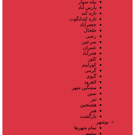
بیله سوار
پارس آباد
تازه کند
تازه کندانگوت
جعفرآباد
خلخال
رضی
سرعین
عنبران
فخرآباد
کلور
کوراییم
گرمی
گیوی
لاهرود
مشگین شهر
نمین
نیر
هشتجین
هیر
بازگشت
بوشهر
تمام شهر‌ها
بوشهر