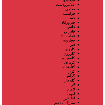
صفاشهر
علامرودشت
فدامی
فراشبند
فسا
فیروزآباد
قائمیه
قادرآباد
قطب آباد
قطرویه
قیر
کارزین
کازرون
کامفیروز
کره ای
کنارتخته
کوار
گراش
گله دار
لار
لامرد
لپویی
لطیفی
مبارک آباد دیز