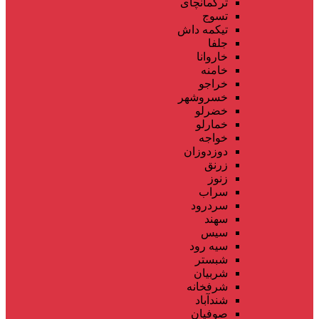
ترکمانچای
تسوج
تیکمه داش
جلفا
خاروانا
خامنه
خراجو
خسروشهر
خضرلو
خمارلو
خواجه
دوزدوزان
زرنق
زنوز
سراب
سردرود
سهند
سیس
سیه رود
شبستر
شربیان
شرفخانه
شندآباد
صوفیان