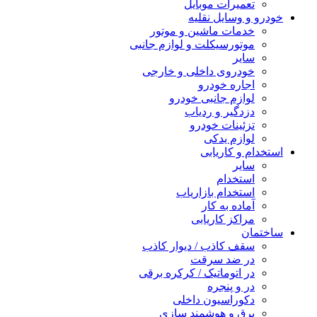
تعمیرات موبایل
خودرو و وسایل نقلیه
خدمات ماشین و موتور
موتورسیکلت و لوازم جانبی
سایر
خودروی داخلی و خارجی
اجاره خودرو
لوازم جانبی خودرو
دزدگیر و ردیاب
تزئینات خودرو
لوازم یدکی
استخدام و کاریابی
سایر
استخدام
استخدام بازاریاب
آماده به کار
مراکز کاریابی
ساختمان
سقف کاذب / دیوار کاذب
در ضد سرقت
در اتوماتیک / کرکره برقی
در و پنجره
دکوراسیون داخلی
برق و هوشمند سازی