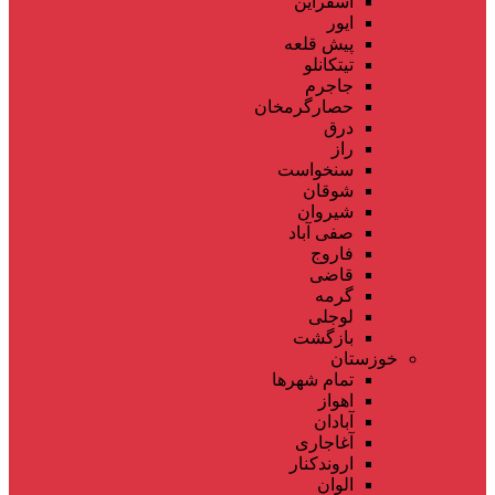
اسفراین
ایور
پیش قلعه
تیتکانلو
جاجرم
حصارگرمخان
درق
راز
سنخواست
شوقان
شیروان
صفی آباد
فاروج
قاضی
گرمه
لوجلی
بازگشت
خوزستان
تمام شهر‌ها
اهواز
آبادان
آغاجاری
اروندکنار
الوان