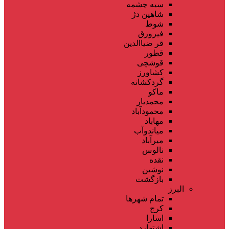
سیه چشمه
شاهین دژ
شوط
فیرورق
قر ضیاالدین
قطور
قوشچی
کشاورز
گردکشانه
ماکو
محمدیار
محمودآباد
مهاباد
میاندوآب
میرآباد
نالوس
نقده
نوشین
بازگشت
البرز
تمام شهر‌ها
کرج
اسارا
اشتهارد