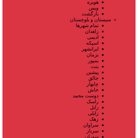
هویزه
ویس
بازگشت
سیستان و بلوچستان
تمام شهر‌ها
زاهدان
ادیمی
اسپکه
ایرانشهر
بزمان
بمپور
بنت
پیشین
جالق
چابهار
خاش
دوست محمد
راسک
زابل
زابلی
زهک
سراوان
سرباز
سوران