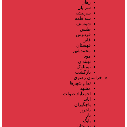
زهان
سرایان
سربیشه
سه قلعه
شوسف
طبس
فردوس
قاین
قهستان
محمدشهر
مود
نهبندان
نیمبلوک
بازگشت
خراسان رضوی
تمام شهر‌ها
مشهد
احمدآباد صولت
انابد
باجگیران
باخرز
بار
بایگ
بجستان