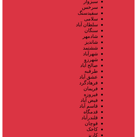
سبزوار
سرخس
سفیدسنگ
سلامی
سلطان آباد
سنگان
شادمهر
شاندیز
ششتمد
شهرآباد
شهرزو
صالح آباد
طرقبه
عشق آباد
فرهادگرد
فریمان
فیروزه
فیض آباد
قاسم آباد
قدمگاه
قلندرآباد
قوچان
کاخک
کاریز