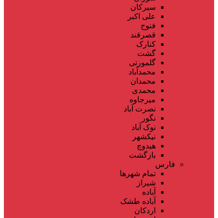
سیرکان
علی اکبر
فنوج
قصرقند
کنارک
گشت
گلمورتی
محمدآباد
محمدان
محمدی
میرجاوه
نصرت آباد
نگور
نوک آباد
نیکشهر
هیدوچ
بازگشت
فارس
تمام شهر‌ها
شیراز
آباده
آباده طشک
اردکان