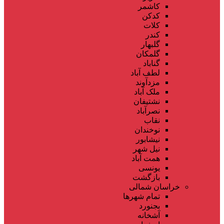
کاشمر
کدکن
کلات
کندر
گلبهار
گلمکان
گناباد
لطف آباد
مزدآوند
ملک آباد
نشتیفان
نصرآباد
نقاب
نوخندان
نیشابور
نیل شهر
همت آباد
یونسی
بازگشت
خراسان شمالی
تمام شهر‌ها
بجنورد
آشخانه