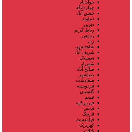
جوادآباد
چهاردانگه
حسن آباد
دماوند
دیزین
رباط کریم
رودهن
ری
شاهدشهر
شریف آباد
شمشک
شهریار
صالح آباد
صباشهر
صفادشت
فردوسیه
گلستان
فشم
فیروزکوه
قدس
قرچک
قیامدشت
کهریزک
کیلان