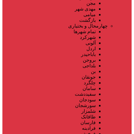
مجن
مهدی شهر
میامی
بازگشت
چهارمحال و بختیاری
تمام شهر‌ها
شهرکرد
آلونی
اردل
باباحیدر
بروجن
بلداجی
بن
جونقان
چلگرد
سامان
سفیددشت
سودجان
سورشجان
شلمزار
طاقانک
فارسان
فرادبنه
فرخ شهر