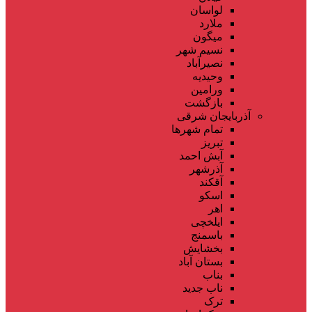
لواسان
ملارد
میگون
نسیم شهر
نصیرآباد
وحیدیه
ورامین
بازگشت
آذربایجان شرقی
تمام شهر‌ها
تبریز
آبش احمد
آذرشهر
آقکند
اسکو
اهر
ایلخچی
باسمنج
بخشایش
بستان آباد
بناب
ناب جدید
ترک