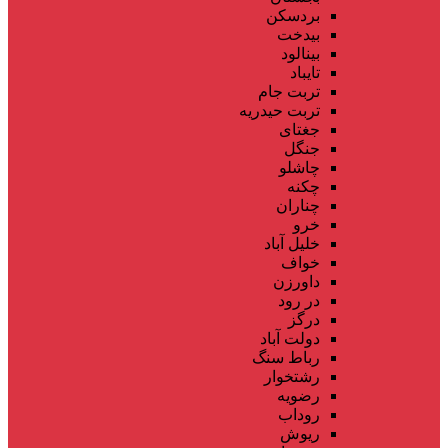
بردسکن
بیدخت
بینالود
تایباد
تربت جام
تربت حیدریه
جغتای
جنگل
چاشلو
چکنه
چناران
خرو
خلیل آباد
خواف
داورزن
در رود
درگز
دولت آباد
رباط سنگ
رشتخوار
رضویه
روداب
ریوش