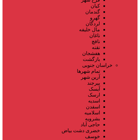
کیان
گندمان
گهرو
لردگان
مال خلیفه
ناغان
نافچ
نقنه
هفشجان
بازگشت
خراسان جنوبی
تمام شهر‌ها
آرین شهر
بیرجند
آیسک
ارسک
اسدیه
اسفدن
اسلامیه
بشرویه
حاجی آباد
خضری دشت بیاض
خوسف