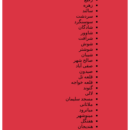
زهره
سالند
سردشت
سوسنگرد
شادگان
شاوور
شرافت
شوش
شوشتر
شیبان
صالح شهر
صفی آباد
صیدون
قلعه تل
قلعه خواجه
گتوند
لالی
مسجد سلیمان
ملاثانی
میانرود
مینوشهر
هفتگل
هندیجان