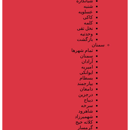
شبانکاره
شنبه
عسلویه
کاکی
کلمه
نخل تقی
وحدتیه
بازگشت
سمنان
تمام شهر‌ها
سمنان
آرادان
امیریه
ایوانکی
بسطام
بیارجمند
دامغان
درجزین
دیباج
سرخه
شاهرود
شهمیرزاد
کلاته خیج
گرمسار