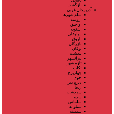
یامچی
بازگشت
آذربایجان غربی
تمام شهر‌ها
ارومیه
آواجیق
اشنویه
ایواوغلی
باروق
بازرگان
بوکان
پلدشت
پیرانشهر
تازه شهر
تکاب
چهاربرج
خوی
دیزج دیز
ربط
سردشت
سرو
سلماس
سیلوانه
سیمینه