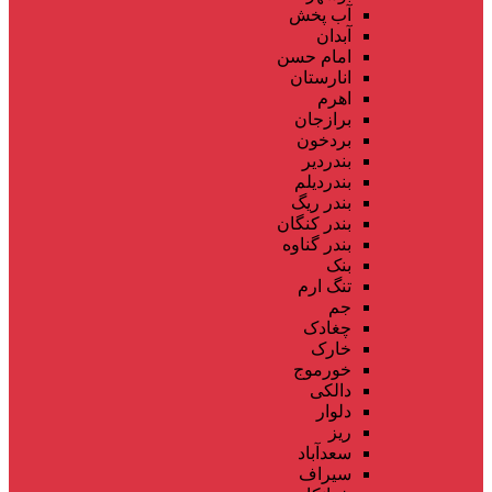
آب پخش
آبدان
امام حسن
انارستان
اهرم
برازجان
بردخون
بندردیر
بندردیلم
بندر ریگ
بندر کنگان
بندر گناوه
بنک
تنگ ارم
جم
چغادک
خارک
خورموج
دالکی
دلوار
ریز
سعدآباد
سیراف