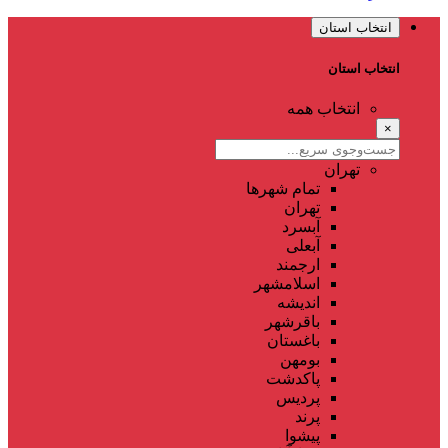
انتخاب استان
انتخاب استان
انتخاب همه
×
تهران
تمام شهر‌ها
تهران
آبسرد
آبعلی
ارجمند
اسلامشهر
اندیشه
باقرشهر
باغستان
بومهن
پاکدشت
پردیس
پرند
پیشوا