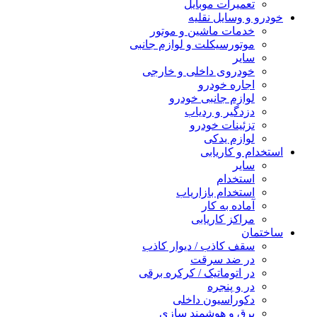
تعمیرات موبایل
خودرو و وسایل نقلیه
خدمات ماشین و موتور
موتورسیکلت و لوازم جانبی
سایر
خودروی داخلی و خارجی
اجاره خودرو
لوازم جانبی خودرو
دزدگیر و ردیاب
تزئینات خودرو
لوازم یدکی
استخدام و کاریابی
سایر
استخدام
استخدام بازاریاب
آماده به کار
مراکز کاریابی
ساختمان
سقف کاذب / دیوار کاذب
در ضد سرقت
در اتوماتیک / کرکره برقی
در و پنجره
دکوراسیون داخلی
برق و هوشمند سازی