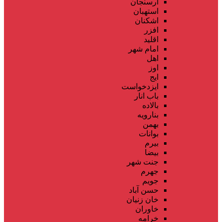
ارسنجان
استهبان
اشکنان
افزر
اقلید
امام شهر
اهل
اوز
ایج
ایزدخواست
باب انار
بالاده
بنارویه
بهمن
بوانات
بیرم
بیضا
جنت شهر
جهرم
جویم
حسن آباد
خان زنیان
خاوران
خرامه