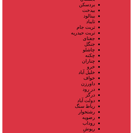
بردسکن
بیدخت
بینالود
تایباد
تربت جام
تربت حیدریه
جغتای
جنگل
چاشلو
چکنه
چناران
خرو
خلیل آباد
خواف
داورزن
در رود
درگز
دولت آباد
رباط سنگ
رشتخوار
رضویه
روداب
ریوش