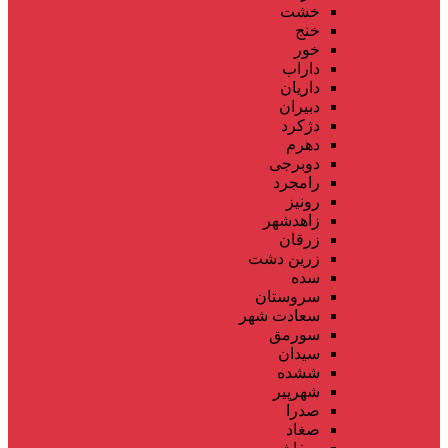
خشت
خنج
خور
داراب
داریان
دبیران
دژکرد
دهرم
دوبرجی
رامجرد
رونیز
زاهدشهر
زرقان
زرین دشت
سده
سروستان
سعادت شهر
سورمق
سیدان
ششده
شهرپیر
صدرا
صغاد