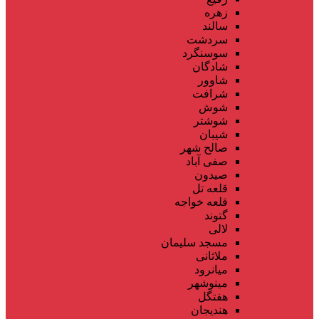
زهره
سالند
سردشت
سوسنگرد
شادگان
شاوور
شرافت
شوش
شوشتر
شیبان
صالح شهر
صفی آباد
صیدون
قلعه تل
قلعه خواجه
گتوند
لالی
مسجد سلیمان
ملاثانی
میانرود
مینوشهر
هفتگل
هندیجان