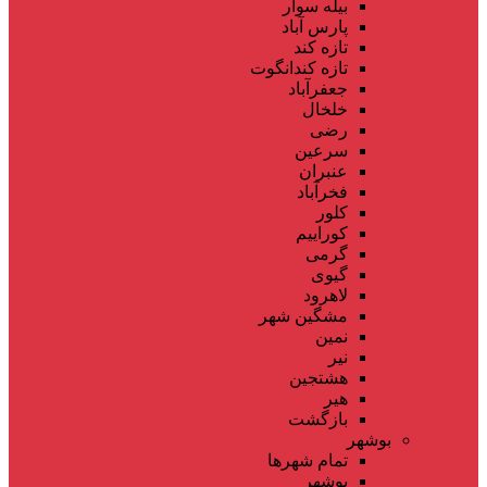
بیله سوار
پارس آباد
تازه کند
تازه کندانگوت
جعفرآباد
خلخال
رضی
سرعین
عنبران
فخرآباد
کلور
کوراییم
گرمی
گیوی
لاهرود
مشگین شهر
نمین
نیر
هشتجین
هیر
بازگشت
بوشهر
تمام شهر‌ها
بوشهر