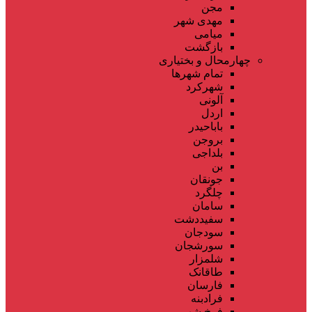
مجن
مهدی شهر
میامی
بازگشت
چهارمحال و بختیاری
تمام شهر‌ها
شهرکرد
آلونی
اردل
باباحیدر
بروجن
بلداجی
بن
جونقان
چلگرد
سامان
سفیددشت
سودجان
سورشجان
شلمزار
طاقانک
فارسان
فرادبنه
فرخ شهر