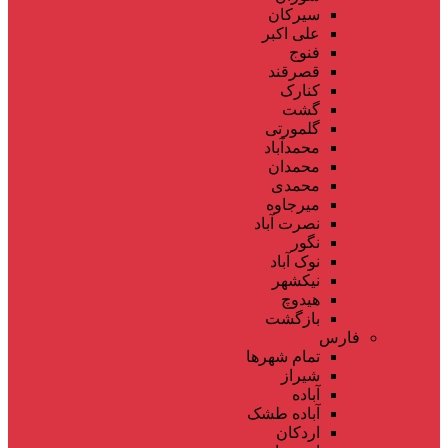
سیرکان
علی اکبر
فنوج
قصرقند
کنارک
گشت
گلمورتی
محمدآباد
محمدان
محمدی
میرجاوه
نصرت آباد
نگور
نوک آباد
نیکشهر
هیدوچ
بازگشت
فارس
تمام شهر‌ها
شیراز
آباده
آباده طشک
اردکان