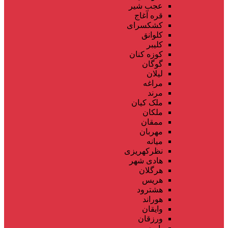
عجب شیر
قره آغاج
کشکسرای
کلوانق
کلیبر
کوزه کنان
گوگان
لیلان
مراغه
مرند
ملک کیان
ملکان
ممقان
مهربان
میانه
نظرکهریزی
هادی شهر
هرگلان
هریس
هشترود
هوراند
وایقان
ورزقان