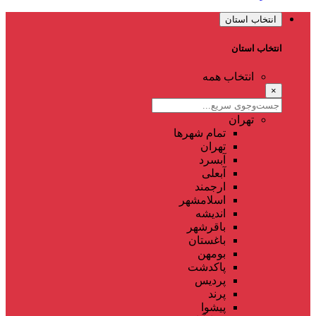
انتخاب استان
انتخاب استان
انتخاب همه
×
تهران
تمام شهر‌ها
تهران
آبسرد
آبعلی
ارجمند
اسلامشهر
اندیشه
باقرشهر
باغستان
بومهن
پاکدشت
پردیس
پرند
پیشوا