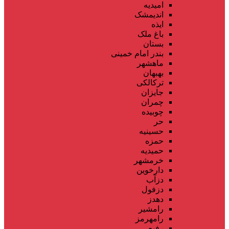
امیدیه
اندیمشک
ایذه
باغ ملک
بستان
بندر امام خمینی
ماهشهر
بهبهان
ترکالکی
جایزان
چمران
چوبیده
حر
حسینیه
حمزه
حمیدیه
خرمشهر
دارخوین
دزآب
دزفول
دهدز
رامشیر
رامهرمز
رفیع