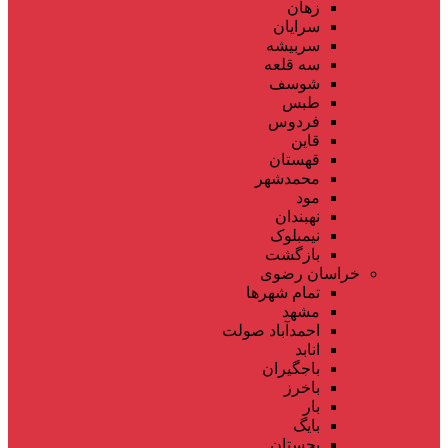
زهان
سرایان
سربیشه
سه قلعه
شوسف
طبس
فردوس
قاین
قهستان
محمدشهر
مود
نهبندان
نیمبلوک
بازگشت
خراسان رضوی
تمام شهر‌ها
مشهد
احمدآباد صولت
انابد
باجگیران
باخرز
بار
بایگ
بجستان