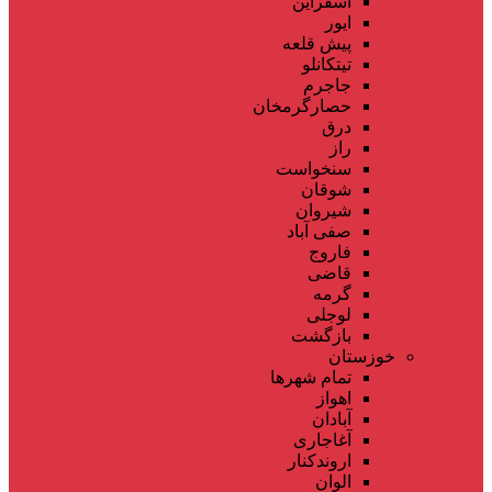
اسفراین
ایور
پیش قلعه
تیتکانلو
جاجرم
حصارگرمخان
درق
راز
سنخواست
شوقان
شیروان
صفی آباد
فاروج
قاضی
گرمه
لوجلی
بازگشت
خوزستان
تمام شهر‌ها
اهواز
آبادان
آغاجاری
اروندکنار
الوان