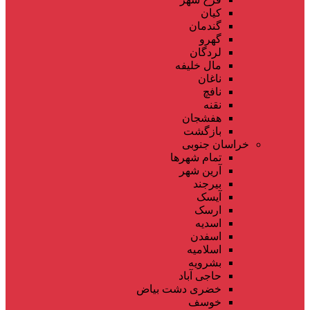
کیان
گندمان
گهرو
لردگان
مال خلیفه
ناغان
نافچ
نقنه
هفشجان
بازگشت
خراسان جنوبی
تمام شهر‌ها
آرین شهر
بیرجند
آیسک
ارسک
اسدیه
اسفدن
اسلامیه
بشرویه
حاجی آباد
خضری دشت بیاض
خوسف