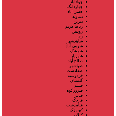
جوادآباد
چهاردانگه
حسن آباد
دماوند
دیزین
رباط کریم
رودهن
ری
شاهدشهر
شریف آباد
شمشک
شهریار
صالح آباد
صباشهر
صفادشت
فردوسیه
گلستان
فشم
فیروزکوه
قدس
قرچک
قیامدشت
کهریزک
کیلان