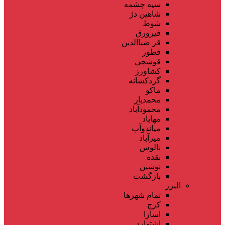
سیه چشمه
شاهین دژ
شوط
فیرورق
قر ضیاالدین
قطور
قوشچی
کشاورز
گردکشانه
ماکو
محمدیار
محمودآباد
مهاباد
میاندوآب
میرآباد
نالوس
نقده
نوشین
بازگشت
البرز
تمام شهر‌ها
کرج
اسارا
اشتهارد