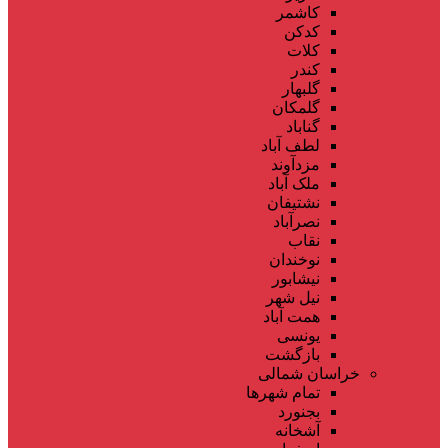
کاشمر
کدکن
کلات
کندر
گلبهار
گلمکان
گناباد
لطف آباد
مزدآوند
ملک آباد
نشتیفان
نصرآباد
نقاب
نوخندان
نیشابور
نیل شهر
همت آباد
یونسی
بازگشت
خراسان شمالی
تمام شهر‌ها
بجنورد
آشخانه