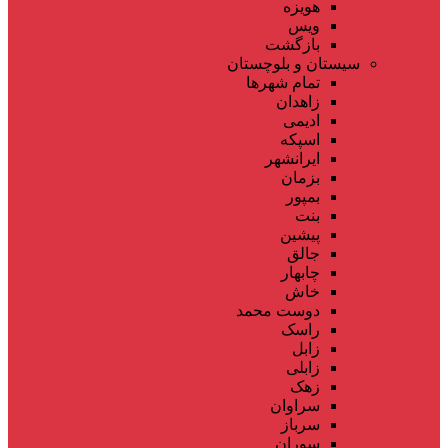
هویزه
ویس
بازگشت
سیستان و بلوچستان
تمام شهر‌ها
زاهدان
ادیمی
اسپکه
ایرانشهر
بزمان
بمپور
بنت
پیشین
جالق
چابهار
خاش
دوست محمد
راسک
زابل
زابلی
زهک
سراوان
سرباز
سوران