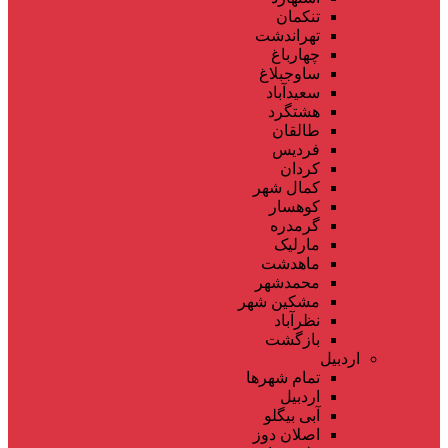
تنکمان
تهراندشت
چهارباغ
ساوجبلاغ
سعیدآباد
هشتگرد
طالقان
فردیس
کردان
کمال شهر
کوهسار
گرمدره
مارلیک
ماهدشت
محمدشهر
مشکین شهر
نظرآباد
بازگشت
اردبیل
تمام شهر‌ها
اردبیل
آبی بیگلو
اصلان دوز