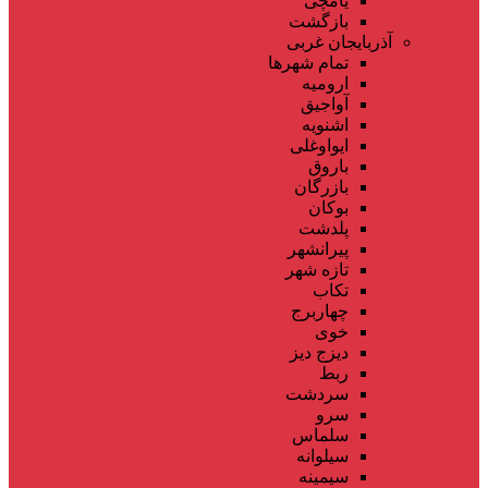
یامچی
بازگشت
آذربایجان غربی
تمام شهر‌ها
ارومیه
آواجیق
اشنویه
ایواوغلی
باروق
بازرگان
بوکان
پلدشت
پیرانشهر
تازه شهر
تکاب
چهاربرج
خوی
دیزج دیز
ربط
سردشت
سرو
سلماس
سیلوانه
سیمینه