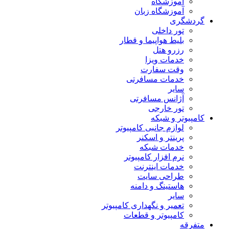
آموزشگاه
آموزشگاه زبان
گردشگری
تور داخلی
بلیط هواپیما و قطار
رزرو هتل
خدمات ویزا
وقت سفارت
خدمات مسافرتی
سایر
آژانس مسافرتی
تور خارجی
کامپیوتر و شبکه
لوازم جانبی کامپیوتر
پرینتر و اسکنر
خدمات شبکه
نرم افزار کامپیوتر
خدمات اینترنت
طراحی سایت
هاستینگ و دامنه
سایر
تعمیر و نگهداری کامپیوتر
کامپیوتر و قطعات
متفرقه