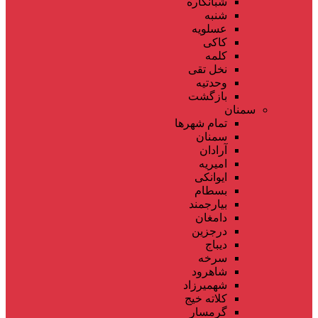
شبانکاره
شنبه
عسلویه
کاکی
کلمه
نخل تقی
وحدتیه
بازگشت
سمنان
تمام شهر‌ها
سمنان
آرادان
امیریه
ایوانکی
بسطام
بیارجمند
دامغان
درجزین
دیباج
سرخه
شاهرود
شهمیرزاد
کلاته خیج
گرمسار