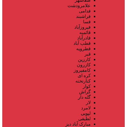
صفاشهر
علامرودشت
فدامی
فراشبند
فسا
فیروزآباد
قائمیه
قادرآباد
قطب آباد
قطرویه
قیر
کارزین
کازرون
کامفیروز
کره ای
کنارتخته
کوار
گراش
گله دار
لار
لامرد
لپویی
لطیفی
مبارک آباد دیز