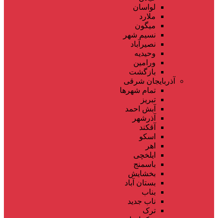
لواسان
ملارد
میگون
نسیم شهر
نصیرآباد
وحیدیه
ورامین
بازگشت
آذربایجان شرقی
تمام شهر‌ها
تبریز
آبش احمد
آذرشهر
آقکند
اسکو
اهر
ایلخچی
باسمنج
بخشایش
بستان آباد
بناب
ناب جدید
ترک