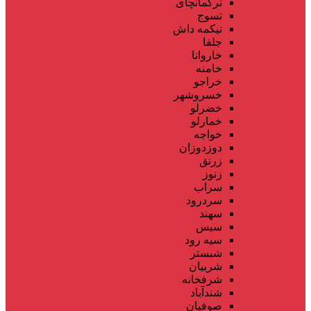
ترکمانچای
تسوج
تیکمه داش
جلفا
خاروانا
خامنه
خراجو
خسروشهر
خضرلو
خمارلو
خواجه
دوزدوزان
زرنق
زنوز
سراب
سردرود
سهند
سیس
سیه رود
شبستر
شربیان
شرفخانه
شندآباد
صوفیان