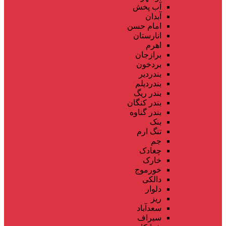
آب پخش
آبدان
امام حسن
انارستان
اهرم
برازجان
بردخون
بندردیر
بندردیلم
بندر ریگ
بندر کنگان
بندر گناوه
بنک
تنگ ارم
جم
چغادک
خارک
خورموج
دالکی
دلوار
ریز
سعدآباد
سیراف