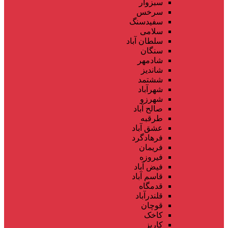
سبزوار
سرخس
سفیدسنگ
سلامی
سلطان آباد
سنگان
شادمهر
شاندیز
ششتمد
شهرآباد
شهرزو
صالح آباد
طرقبه
عشق آباد
فرهادگرد
فریمان
فیروزه
فیض آباد
قاسم آباد
قدمگاه
قلندرآباد
قوچان
کاخک
کاریز