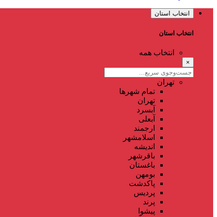
انتخاب استان
انتخاب استان
انتخاب همه
×
تهران
تمام شهر‌ها
تهران
آبسرد
آبعلی
ارجمند
اسلامشهر
اندیشه
باقرشهر
باغستان
بومهن
پاکدشت
پردیس
پرند
پیشوا