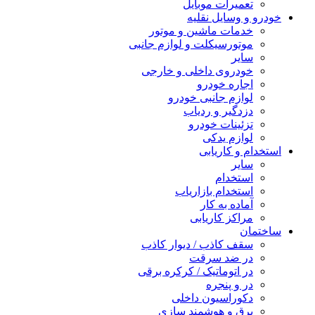
تعمیرات موبایل
خودرو و وسایل نقلیه
خدمات ماشین و موتور
موتورسیکلت و لوازم جانبی
سایر
خودروی داخلی و خارجی
اجاره خودرو
لوازم جانبی خودرو
دزدگیر و ردیاب
تزئینات خودرو
لوازم یدکی
استخدام و کاریابی
سایر
استخدام
استخدام بازاریاب
آماده به کار
مراکز کاریابی
ساختمان
سقف کاذب / دیوار کاذب
در ضد سرقت
در اتوماتیک / کرکره برقی
در و پنجره
دکوراسیون داخلی
برق و هوشمند سازی