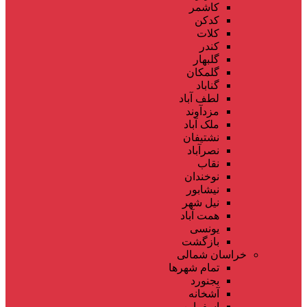
کاشمر
کدکن
کلات
کندر
گلبهار
گلمکان
گناباد
لطف آباد
مزدآوند
ملک آباد
نشتیفان
نصرآباد
نقاب
نوخندان
نیشابور
نیل شهر
همت آباد
یونسی
بازگشت
خراسان شمالی
تمام شهر‌ها
بجنورد
آشخانه
اسفراین