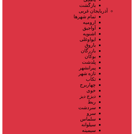
بازگشت
آذربایجان غربی
تمام شهر‌ها
ارومیه
آواجیق
اشنویه
ایواوغلی
باروق
بازرگان
بوکان
پلدشت
پیرانشهر
تازه شهر
تکاب
چهاربرج
خوی
دیزج دیز
ربط
سردشت
سرو
سلماس
سیلوانه
سیمینه