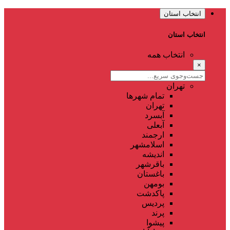
انتخاب استان
انتخاب استان
انتخاب همه
×
تهران
تمام شهر‌ها
تهران
آبسرد
آبعلی
ارجمند
اسلامشهر
اندیشه
باقرشهر
باغستان
بومهن
پاکدشت
پردیس
پرند
پیشوا