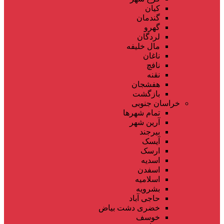
کیان
گندمان
گهرو
لردگان
مال خلیفه
ناغان
نافچ
نقنه
هفشجان
بازگشت
خراسان جنوبی
تمام شهر‌ها
آرین شهر
بیرجند
آیسک
ارسک
اسدیه
اسفدن
اسلامیه
بشرویه
حاجی آباد
خضری دشت بیاض
خوسف