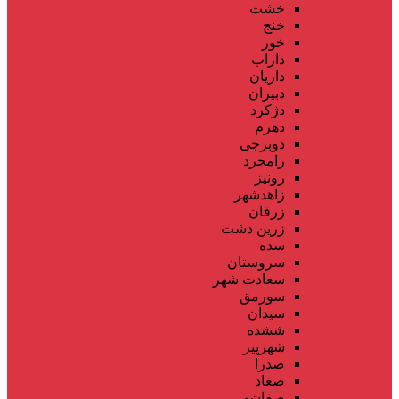
خشت
خنج
خور
داراب
داریان
دبیران
دژکرد
دهرم
دوبرجی
رامجرد
رونیز
زاهدشهر
زرقان
زرین دشت
سده
سروستان
سعادت شهر
سورمق
سیدان
ششده
شهرپیر
صدرا
صغاد
صفاشهر