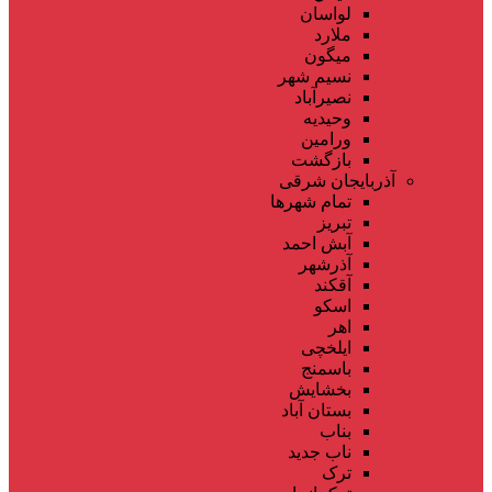
لواسان
ملارد
میگون
نسیم شهر
نصیرآباد
وحیدیه
ورامین
بازگشت
آذربایجان شرقی
تمام شهر‌ها
تبریز
آبش احمد
آذرشهر
آقکند
اسکو
اهر
ایلخچی
باسمنج
بخشایش
بستان آباد
بناب
ناب جدید
ترک