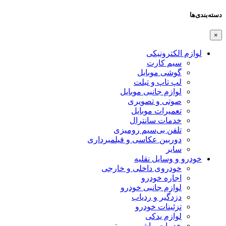
دسته‌بندی‌ها
×
لوازم الکترونیکی
سیم کارت
گوشی موبایل
لپ تاپ و تبلت
لوازم جانبی موبایل
صوتی و تصویری
تعمیرات موبایل
خدمات سانترال
تلفن بی‌سیم رومیزی
دوربین عکاسی و فیلمبرداری
سایر
خودرو و وسایل نقلیه
خودروی داخلی و خارجی
اجاره خودرو
لوازم جانبی خودرو
دزدگیر و ردیاب
تزئینات خودرو
لوازم یدکی
خدمات ماشین و موتور