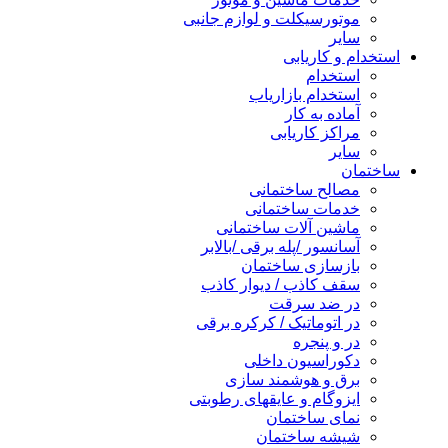
موتورسیکلت و لوازم جانبی
سایر
استخدام و کاریابی
استخدام
استخدام بازاریاب
آماده به کار
مراکز کاریابی
سایر
ساختمان
مصالح ساختمانی
خدمات ساختمانی
ماشین آلات ساختمانی
آسانسور /پله برقی /بالابر
بازسازی ساختمان
سقف کاذب / دیوار کاذب
در ضد سرقت
در اتوماتیک / کرکره برقی
در و پنجره
دکوراسیون داخلی
برق و هوشمند سازی
ایزوگام و عایقهای رطوبتی
نمای ساختمان
شیشه ساختمان