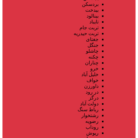
بردسکن
بیدخت
بینالود
تایباد
تربت جام
تربت حیدریه
جغتای
جنگل
چاشلو
چکنه
چناران
خرو
خلیل آباد
خواف
داورزن
در رود
درگز
دولت آباد
رباط سنگ
رشتخوار
رضویه
روداب
ریوش