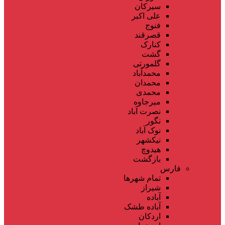
سیرکان
علی اکبر
فنوج
قصرقند
کنارک
گشت
گلمورتی
محمدآباد
محمدان
محمدی
میرجاوه
نصرت آباد
نگور
نوک آباد
نیکشهر
هیدوچ
بازگشت
فارس
تمام شهر‌ها
شیراز
آباده
آباده طشک
اردکان