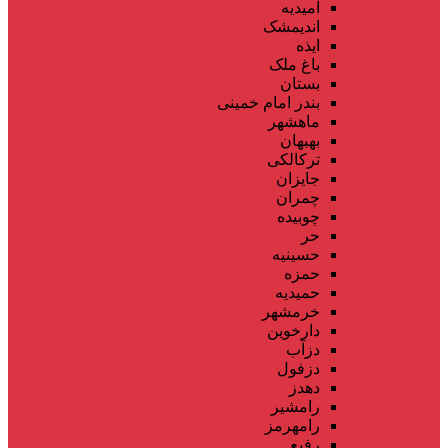
امیدیه
اندیمشک
ایذه
باغ ملک
بستان
بندر امام خمینی
ماهشهر
بهبهان
ترکالکی
جایزان
چمران
چوبیده
حر
حسینیه
حمزه
حمیدیه
خرمشهر
دارخوین
دزآب
دزفول
دهدز
رامشیر
رامهرمز
رفیع