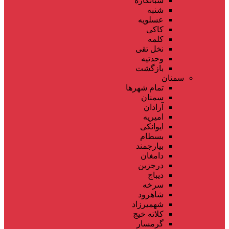
شبانکاره
شنبه
عسلویه
کاکی
کلمه
نخل تقی
وحدتیه
بازگشت
سمنان
تمام شهر‌ها
سمنان
آرادان
امیریه
ایوانکی
بسطام
بیارجمند
دامغان
درجزین
دیباج
سرخه
شاهرود
شهمیرزاد
کلاته خیج
گرمسار