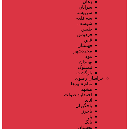
زهان
سرایان
سربیشه
سه قلعه
شوسف
طبس
فردوس
قاین
قهستان
محمدشهر
مود
نهبندان
نیمبلوک
بازگشت
خراسان رضوی
تمام شهر‌ها
مشهد
احمدآباد صولت
انابد
باجگیران
باخرز
بار
بایگ
بجستان