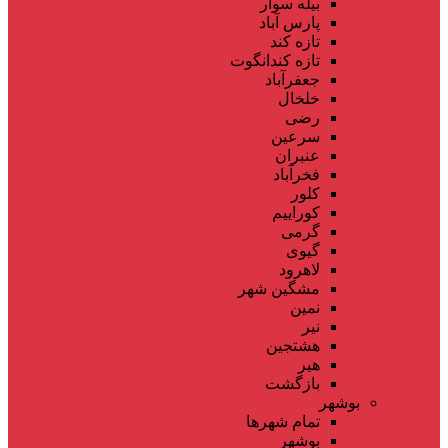
بیله سوار
پارس آباد
تازه کند
تازه کندانگوت
جعفرآباد
خلخال
رضی
سرعین
عنبران
فخرآباد
کلور
کوراییم
گرمی
گیوی
لاهرود
مشگین شهر
نمین
نیر
هشتجین
هیر
بازگشت
بوشهر
تمام شهر‌ها
بوشهر