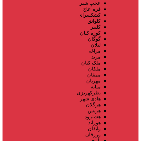
عجب شیر
قره آغاج
کشکسرای
کلوانق
کلیبر
کوزه کنان
گوگان
لیلان
مراغه
مرند
ملک کیان
ملکان
ممقان
مهربان
میانه
نظرکهریزی
هادی شهر
هرگلان
هریس
هشترود
هوراند
وایقان
ورزقان
یامچی