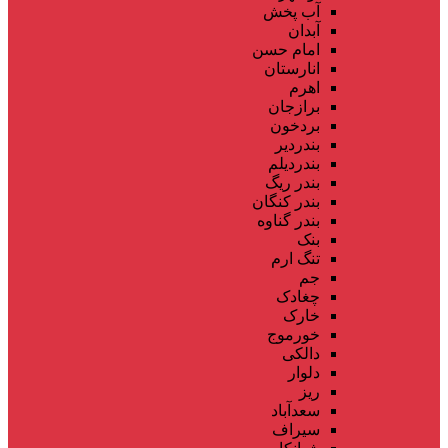
آب پخش
آبدان
امام حسن
انارستان
اهرم
برازجان
بردخون
بندردیر
بندردیلم
بندر ریگ
بندر کنگان
بندر گناوه
بنک
تنگ ارم
جم
چغادک
خارک
خورموج
دالکی
دلوار
ریز
سعدآباد
سیراف