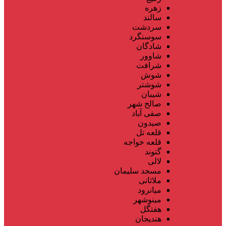
زهره
سالند
سردشت
سوسنگرد
شادگان
شاوور
شرافت
شوش
شوشتر
شیبان
صالح شهر
صفی آباد
صیدون
قلعه تل
قلعه خواجه
گتوند
لالی
مسجد سلیمان
ملاثانی
میانرود
مینوشهر
هفتگل
هندیجان