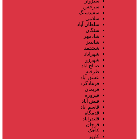
سبزوار
سرخس
سفیدسنگ
سلامی
سلطان آباد
سنگان
شادمهر
شاندیز
ششتمد
شهرآباد
شهرزو
صالح آباد
طرقبه
عشق آباد
فرهادگرد
فریمان
فیروزه
فیض آباد
قاسم آباد
قدمگاه
قلندرآباد
قوچان
کاخک
کاریز