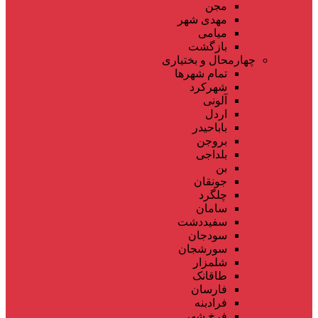
مجن
مهدی شهر
میامی
بازگشت
چهارمحال و بختیاری
تمام شهر‌ها
شهرکرد
آلونی
اردل
باباحیدر
بروجن
بلداجی
بن
جونقان
چلگرد
سامان
سفیددشت
سودجان
سورشجان
شلمزار
طاقانک
فارسان
فرادبنه
فرخ شهر