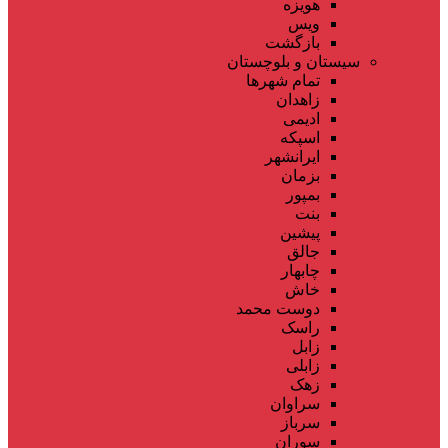
هویزه
ویس
بازگشت
سیستان و بلوچستان
تمام شهر‌ها
زاهدان
ادیمی
اسپکه
ایرانشهر
بزمان
بمپور
بنت
پیشین
جالق
چابهار
خاش
دوست محمد
راسک
زابل
زابلی
زهک
سراوان
سرباز
سوران