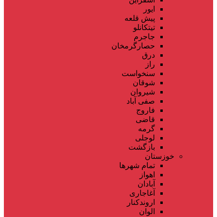
ایور
پیش قلعه
تیتکانلو
جاجرم
حصارگرمخان
درق
راز
سنخواست
شوقان
شیروان
صفی آباد
فاروج
قاضی
گرمه
لوجلی
بازگشت
خوزستان
تمام شهر‌ها
اهواز
آبادان
آغاجاری
اروندکنار
الوان