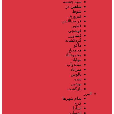
سیه چشمه
شاهین دژ
شوط
فیرورق
قر ضیاالدین
قطور
قوشچی
کشاورز
گردکشانه
ماکو
محمدیار
محمودآباد
مهاباد
میاندوآب
میرآباد
نالوس
نقده
نوشین
بازگشت
البرز
تمام شهر‌ها
کرج
اسارا
اشتهارد