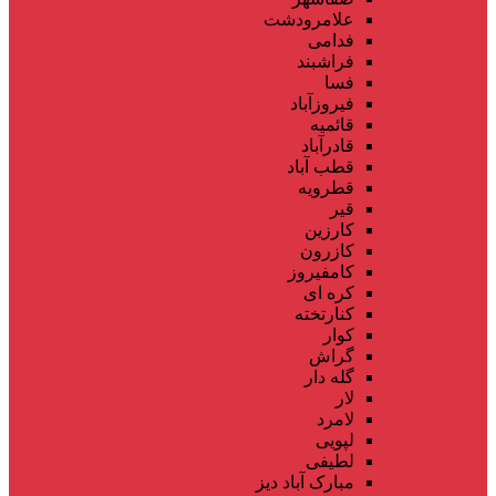
علامرودشت
فدامی
فراشبند
فسا
فیروزآباد
قائمیه
قادرآباد
قطب آباد
قطرویه
قیر
کارزین
کازرون
کامفیروز
کره ای
کنارتخته
کوار
گراش
گله دار
لار
لامرد
لپویی
لطیفی
مبارک آباد دیز