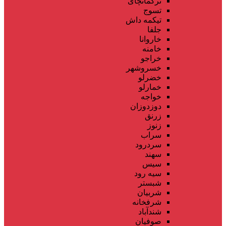
ترکمانچای
تسوج
تیکمه داش
جلفا
خاروانا
خامنه
خراجو
خسروشهر
خضرلو
خمارلو
خواجه
دوزدوزان
زرنق
زنوز
سراب
سردرود
سهند
سیس
سیه رود
شبستر
شربیان
شرفخانه
شندآباد
صوفیان