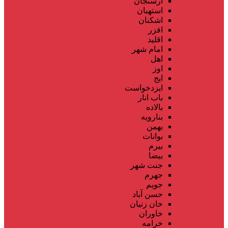
ارسنجان
استهبان
اشکنان
افزر
اقلید
امام شهر
اهل
اوز
ایج
ایزدخواست
باب انار
بالاده
بنارویه
بهمن
بوانات
بیرم
بیضا
جنت شهر
جهرم
جویم
حسن آباد
خان زنیان
خاوران
خرامه