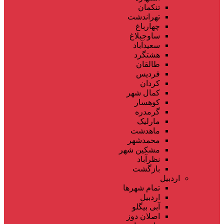
تنکمان
تهراندشت
چهارباغ
ساوجبلاغ
سعیدآباد
هشتگرد
طالقان
فردیس
کردان
کمال شهر
کوهسار
گرمدره
مارلیک
ماهدشت
محمدشهر
مشکین شهر
نظرآباد
بازگشت
اردبیل
تمام شهر‌ها
اردبیل
آبی بیگلو
اصلان دوز