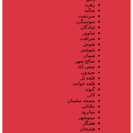
زهره
سالند
سردشت
سوسنگرد
شادگان
شاوور
شرافت
شوش
شوشتر
شیبان
صالح شهر
صفی آباد
صیدون
قلعه تل
قلعه خواجه
گتوند
لالی
مسجد سلیمان
ملاثانی
میانرود
مینوشهر
هفتگل
هندیجان