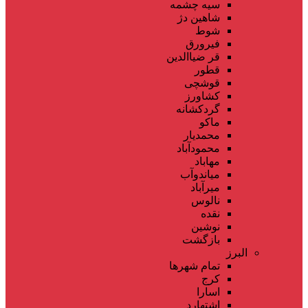
سیه چشمه
شاهین دژ
شوط
فیرورق
قر ضیاالدین
قطور
قوشچی
کشاورز
گردکشانه
ماکو
محمدیار
محمودآباد
مهاباد
میاندوآب
میرآباد
نالوس
نقده
نوشین
بازگشت
البرز
تمام شهر‌ها
کرج
اسارا
اشتهارد