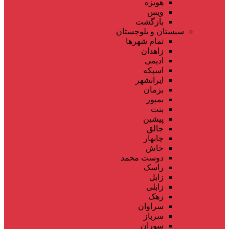
هویزه
ویس
بازگشت
سیستان و بلوچستان
تمام شهر‌ها
زاهدان
ادیمی
اسپکه
ایرانشهر
بزمان
بمپور
بنت
پیشین
جالق
چابهار
خاش
دوست محمد
راسک
زابل
زابلی
زهک
سراوان
سرباز
سوران