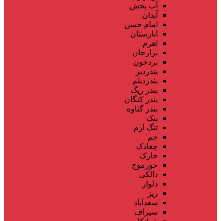
آب پخش
آبدان
امام حسن
انارستان
اهرم
برازجان
بردخون
بندردیر
بندردیلم
بندر ریگ
بندر کنگان
بندر گناوه
بنک
تنگ ارم
جم
چغادک
خارک
خورموج
دالکی
دلوار
ریز
سعدآباد
سیراف