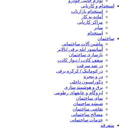
لوازم جانبی خودرو
استخدام و کاریابی
استخدام بازاریاب
آماده به کار
مراکز کاریابی
سایر
استخدام
ساختمان
ماشین آلات ساختمانی
آسانسور /پله برقی /بالابر
بازسازی ساختمان
سقف کاذب / دیوار کاذب
در ضد سرقت
در اتوماتیک / کرکره برقی
در و پنجره
دکوراسیون داخلی
برق و هوشمند سازی
ایزوگام و عایقهای رطوبتی
نمای ساختمان
شیشه ساختمان
نقاشی ساختمان
مصالح ساختمانی
خدمات ساختمانی
متفرقه