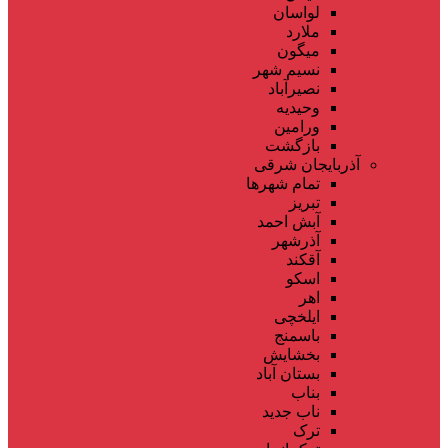
لواسان
ملارد
میگون
نسیم شهر
نصیرآباد
وحیدیه
ورامین
بازگشت
آذربایجان شرقی
تمام شهر‌ها
تبریز
آبش احمد
آذرشهر
آقکند
اسکو
اهر
ایلخچی
باسمنج
بخشایش
بستان آباد
بناب
ناب جدید
ترک