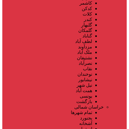
کاشمر
کدکن
کلات
کندر
گلبهار
گلمکان
گناباد
لطف آباد
مزدآوند
ملک آباد
نشتیفان
نصرآباد
نقاب
نوخندان
نیشابور
نیل شهر
همت آباد
یونسی
بازگشت
خراسان شمالی
تمام شهر‌ها
بجنورد
آشخانه
اسفراین