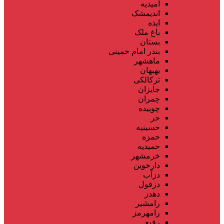
امیدیه
اندیمشک
ایذه
باغ ملک
بستان
بندر امام خمینی
ماهشهر
بهبهان
ترکالکی
جایزان
چمران
چوبیده
حر
حسینیه
حمزه
حمیدیه
خرمشهر
دارخوین
دزآب
دزفول
دهدز
رامشیر
رامهرمز
رفیع