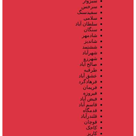
سبزوار
سرخس
سفیدسنگ
سلامی
سلطان آباد
سنگان
شادمهر
شاندیز
ششتمد
شهرآباد
شهرزو
صالح آباد
طرقبه
عشق آباد
فرهادگرد
فریمان
فیروزه
فیض آباد
قاسم آباد
قدمگاه
قلندرآباد
قوچان
کاخک
کاریز