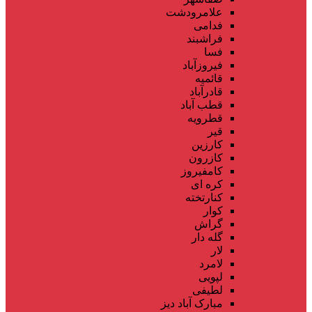
علامرودشت
فدامی
فراشبند
فسا
فیروزآباد
قائمیه
قادرآباد
قطب آباد
قطرویه
قیر
کارزین
کازرون
کامفیروز
کره ای
کنارتخته
کوار
گراش
گله دار
لار
لامرد
لپویی
لطیفی
مبارک آباد دیز