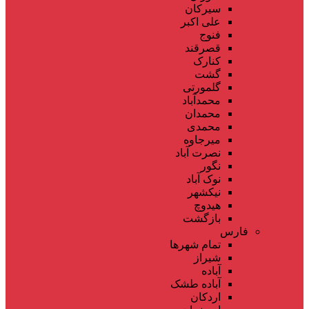
سیرکان
علی اکبر
فنوج
قصرقند
کنارک
گشت
گلمورتی
محمدآباد
محمدان
محمدی
میرجاوه
نصرت آباد
نگور
نوک آباد
نیکشهر
هیدوچ
بازگشت
فارس
تمام شهر‌ها
شیراز
آباده
آباده طشک
اردکان