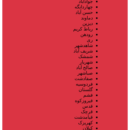
جوادآباد
چهاردانگه
حسن آباد
دماوند
دیزین
رباط کریم
رودهن
ری
شاهدشهر
شریف آباد
شمشک
شهریار
صالح آباد
صباشهر
صفادشت
فردوسیه
گلستان
فشم
فیروزکوه
قدس
قرچک
قیامدشت
کهریزک
کیلان