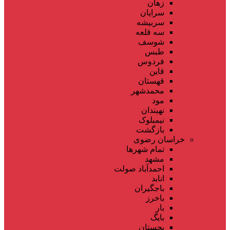
زهان
سرایان
سربیشه
سه قلعه
شوسف
طبس
فردوس
قاین
قهستان
محمدشهر
مود
نهبندان
نیمبلوک
بازگشت
خراسان رضوی
تمام شهر‌ها
مشهد
احمدآباد صولت
انابد
باجگیران
باخرز
بار
بایگ
بجستان