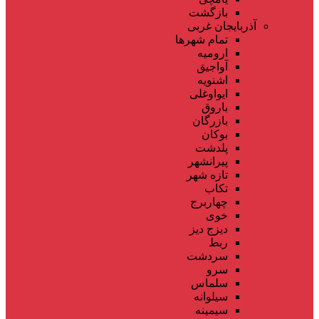
بازگشت
آذربایجان غربی
تمام شهر‌ها
ارومیه
آواجیق
اشنویه
ایواوغلی
باروق
بازرگان
بوکان
پلدشت
پیرانشهر
تازه شهر
تکاب
چهاربرج
خوی
دیزج دیز
ربط
سردشت
سرو
سلماس
سیلوانه
سیمینه