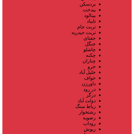
بردسکن
بیدخت
بینالود
تایباد
تربت جام
تربت حیدریه
جغتای
جنگل
چاشلو
چکنه
چناران
خرو
خلیل آباد
خواف
داورزن
در رود
درگز
دولت آباد
رباط سنگ
رشتخوار
رضویه
روداب
ریوش