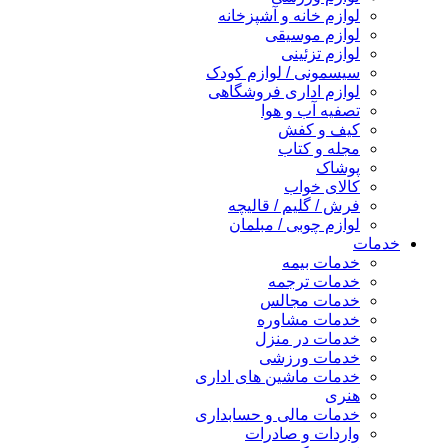
لوازم خانه و آشپزخانه
لوازم موسیقی
لوازم تزئینی
سیسمونی / لوازم کودک
لوازم اداری فروشگاهی
تصفیه آب و هوا
کیف و کفش
مجله و کتاب
پوشاک
کالای خواب
فرش / گلیم / قالیچه
لوازم چوبی / مبلمان
خدمات
خدمات بیمه
خدمات ترجمه
خدمات مجالس
خدمات مشاوره
خدمات در منزل
خدمات ورزشی
خدمات ماشین های اداری
هنری
خدمات مالی و حسابداری
واردات و صادرات