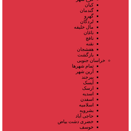
کیان
گندمان
گهرو
لردگان
مال خلیفه
ناغان
نافچ
نقنه
هفشجان
بازگشت
خراسان جنوبی
تمام شهر‌ها
آرین شهر
بیرجند
آیسک
ارسک
اسدیه
اسفدن
اسلامیه
بشرویه
حاجی آباد
خضری دشت بیاض
خوسف