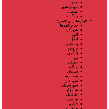
مجن
مهدی شهر
میامی
بازگشت
چهارمحال و بختیاری
تمام شهر‌ها
شهرکرد
آلونی
اردل
باباحیدر
بروجن
بلداجی
بن
جونقان
چلگرد
سامان
سفیددشت
سودجان
سورشجان
شلمزار
طاقانک
فارسان
فرادبنه
فرخ شهر