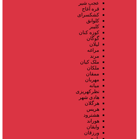
عجب شیر
قره آغاج
کشکسرای
کلوانق
کلیبر
کوزه کنان
گوگان
لیلان
مراغه
مرند
ملک کیان
ملکان
ممقان
مهربان
میانه
نظرکهریزی
هادی شهر
هرگلان
هریس
هشترود
هوراند
وایقان
ورزقان
یامچی