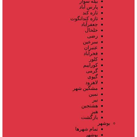
بیله سوار
پارس آباد
تازه کند
تازه کندانگوت
جعفرآباد
خلخال
رضی
سرعین
عنبران
فخرآباد
کلور
کوراییم
گرمی
گیوی
لاهرود
مشگین شهر
نمین
نیر
هشتجین
هیر
بازگشت
بوشهر
تمام شهر‌ها
بوشهر