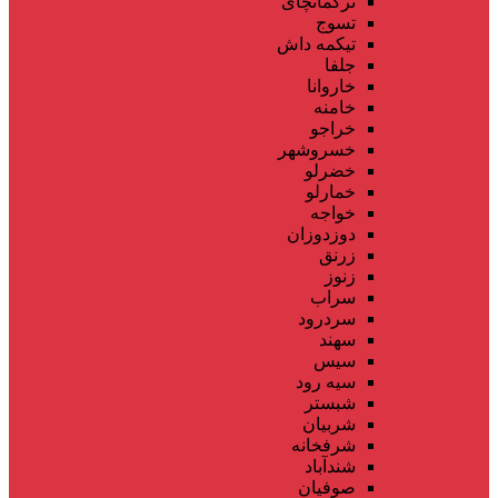
ترکمانچای
تسوج
تیکمه داش
جلفا
خاروانا
خامنه
خراجو
خسروشهر
خضرلو
خمارلو
خواجه
دوزدوزان
زرنق
زنوز
سراب
سردرود
سهند
سیس
سیه رود
شبستر
شربیان
شرفخانه
شندآباد
صوفیان