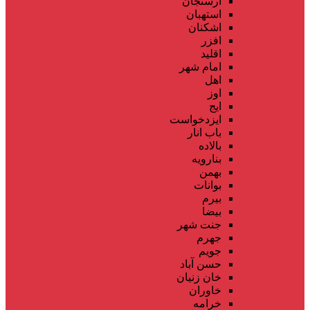
ارسنجان
استهبان
اشکنان
افزر
اقلید
امام شهر
اهل
اوز
ایج
ایزدخواست
باب انار
بالاده
بنارویه
بهمن
بوانات
بیرم
بیضا
جنت شهر
جهرم
جویم
حسن آباد
خان زنیان
خاوران
خرامه