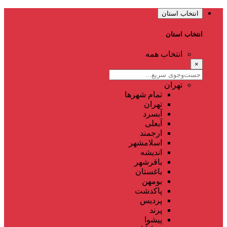
انتخاب استان
انتخاب استان
انتخاب همه
×
تهران
تمام شهر‌ها
تهران
آبسرد
آبعلی
ارجمند
اسلامشهر
اندیشه
باقرشهر
باغستان
بومهن
پاکدشت
پردیس
پرند
پیشوا