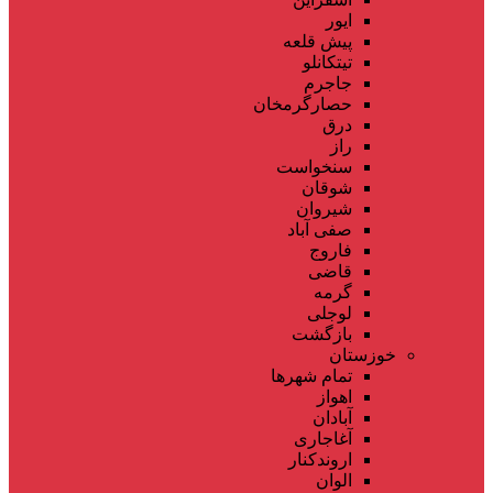
ایور
پیش قلعه
تیتکانلو
جاجرم
حصارگرمخان
درق
راز
سنخواست
شوقان
شیروان
صفی آباد
فاروج
قاضی
گرمه
لوجلی
بازگشت
خوزستان
تمام شهر‌ها
اهواز
آبادان
آغاجاری
اروندکنار
الوان