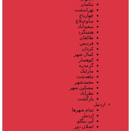
تنکمان
تهراندشت
چهارباغ
ساوجبلاغ
سعیدآباد
هشتگرد
طالقان
فردیس
کردان
کمال شهر
کوهسار
گرمدره
مارلیک
ماهدشت
محمدشهر
مشکین شهر
نظرآباد
بازگشت
اردبیل
تمام شهر‌ها
اردبیل
آبی بیگلو
اصلان دوز