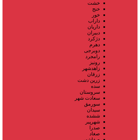
خشت
خنج
خور
داراب
داریان
دبیران
دژکرد
دهرم
دوبرجی
رامجرد
رونیز
زاهدشهر
زرقان
زرین دشت
سده
سروستان
سعادت شهر
سورمق
سیدان
ششده
شهرپیر
صدرا
صغاد
صفاشهر