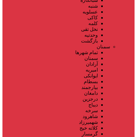
شبانکاره
شنبه
عسلویه
کاکی
کلمه
نخل تقی
وحدتیه
بازگشت
سمنان
تمام شهر‌ها
سمنان
آرادان
امیریه
ایوانکی
بسطام
بیارجمند
دامغان
درجزین
دیباج
سرخه
شاهرود
شهمیرزاد
کلاته خیج
گرمسار