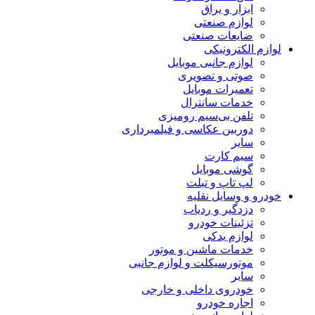
ابزار و یراق
لوازم صنعتی
ضایعات صنعتی
لوازم الکترونیکی
لوازم جانبی موبایل
صوتی و تصویری
تعمیرات موبایل
خدمات سانترال
تلفن بی‌سیم رومیزی
دوربین عکاسی و فیلمبرداری
سایر
سیم کارت
گوشی موبایل
لپ تاپ و تبلت
خودرو و وسایل نقلیه
دزدگیر و ردیاب
تزئینات خودرو
لوازم یدکی
خدمات ماشین و موتور
موتورسیکلت و لوازم جانبی
سایر
خودروی داخلی و خارجی
اجاره خودرو