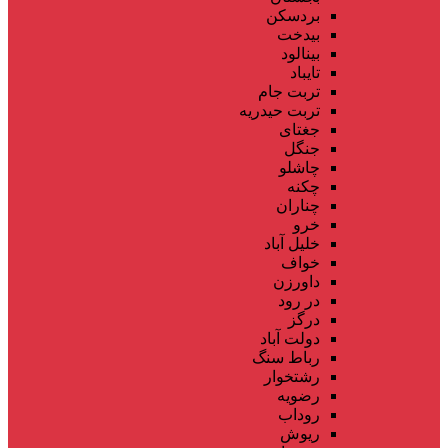
بردسکن
بیدخت
بینالود
تایباد
تربت جام
تربت حیدریه
جغتای
جنگل
چاشلو
چکنه
چناران
خرو
خلیل آباد
خواف
داورزن
در رود
درگز
دولت آباد
رباط سنگ
رشتخوار
رضویه
روداب
ریوش