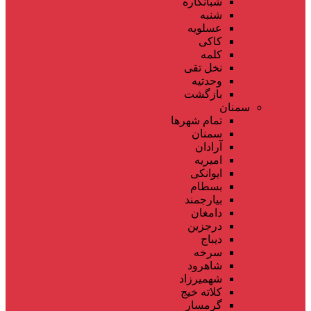
شبانکاره
شنبه
عسلویه
کاکی
کلمه
نخل تقی
وحدتیه
بازگشت
سمنان
تمام شهر‌ها
سمنان
آرادان
امیریه
ایوانکی
بسطام
بیارجمند
دامغان
درجزین
دیباج
سرخه
شاهرود
شهمیرزاد
کلاته خیج
گرمسار