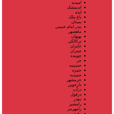
امیدیه
اندیمشک
ایذه
باغ ملک
بستان
بندر امام خمینی
ماهشهر
بهبهان
ترکالکی
جایزان
چمران
چوبیده
حر
حسینیه
حمزه
حمیدیه
خرمشهر
دارخوین
دزآب
دزفول
دهدز
رامشیر
رامهرمز
رفیع