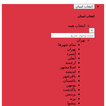
انتخاب استان
انتخاب استان
انتخاب همه
×
تهران
تمام شهر‌ها
تهران
آبسرد
آبعلی
ارجمند
اسلامشهر
اندیشه
باقرشهر
باغستان
بومهن
پاکدشت
پردیس
پرند
پیشوا