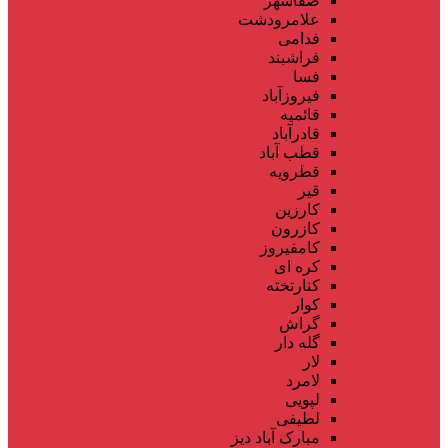
صفاشهر
علامرودشت
فدامی
فراشبند
فسا
فیروزآباد
قائمیه
قادرآباد
قطب آباد
قطرویه
قیر
کارزین
کازرون
کامفیروز
کره ای
کنارتخته
کوار
گراش
گله دار
لار
لامرد
لپویی
لطیفی
مبارک آباد دیز