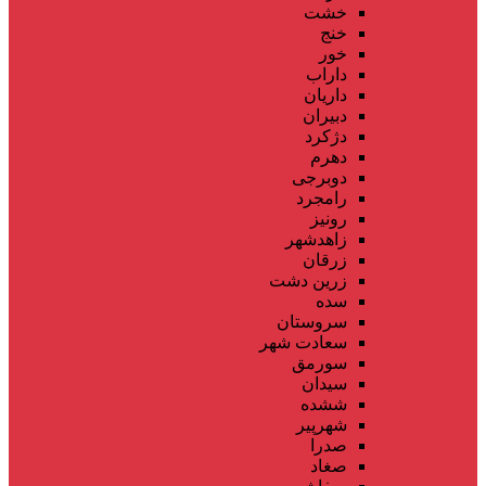
خشت
خنج
خور
داراب
داریان
دبیران
دژکرد
دهرم
دوبرجی
رامجرد
رونیز
زاهدشهر
زرقان
زرین دشت
سده
سروستان
سعادت شهر
سورمق
سیدان
ششده
شهرپیر
صدرا
صغاد