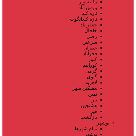
بیله سوار
پارس آباد
تازه کند
تازه کندانگوت
جعفرآباد
خلخال
رضی
سرعین
عنبران
فخرآباد
کلور
کوراییم
گرمی
گیوی
لاهرود
مشگین شهر
نمین
نیر
هشتجین
هیر
بازگشت
بوشهر
تمام شهر‌ها
بوشهر