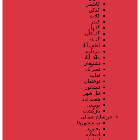
کاشمر
کدکن
کلات
کندر
گلبهار
گلمکان
گناباد
لطف آباد
مزدآوند
ملک آباد
نشتیفان
نصرآباد
نقاب
نوخندان
نیشابور
نیل شهر
همت آباد
یونسی
بازگشت
خراسان شمالی
تمام شهر‌ها
بجنورد
آشخانه