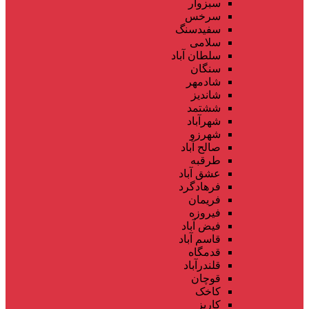
سبزوار
سرخس
سفیدسنگ
سلامی
سلطان آباد
سنگان
شادمهر
شاندیز
ششتمد
شهرآباد
شهرزو
صالح آباد
طرقبه
عشق آباد
فرهادگرد
فریمان
فیروزه
فیض آباد
قاسم آباد
قدمگاه
قلندرآباد
قوچان
کاخک
کاریز