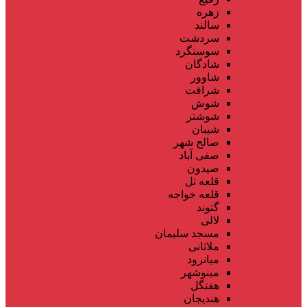
زهره
سالند
سردشت
سوسنگرد
شادگان
شاوور
شرافت
شوش
شوشتر
شیبان
صالح شهر
صفی آباد
صیدون
قلعه تل
قلعه خواجه
گتوند
لالی
مسجد سلیمان
ملاثانی
میانرود
مینوشهر
هفتگل
هندیجان