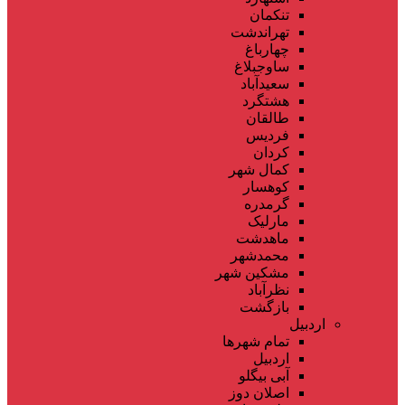
تنکمان
تهراندشت
چهارباغ
ساوجبلاغ
سعیدآباد
هشتگرد
طالقان
فردیس
کردان
کمال شهر
کوهسار
گرمدره
مارلیک
ماهدشت
محمدشهر
مشکین شهر
نظرآباد
بازگشت
اردبیل
تمام شهر‌ها
اردبیل
آبی بیگلو
اصلان دوز