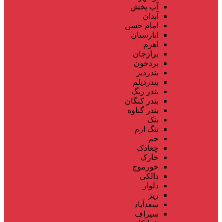
آب پخش
آبدان
امام حسن
انارستان
اهرم
برازجان
بردخون
بندردیر
بندردیلم
بندر ریگ
بندر کنگان
بندر گناوه
بنک
تنگ ارم
جم
چغادک
خارک
خورموج
دالکی
دلوار
ریز
سعدآباد
سیراف