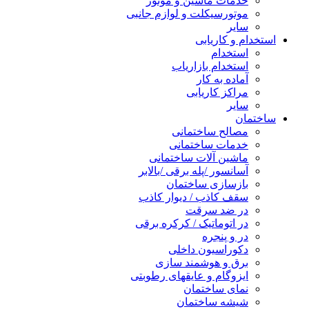
خدمات ماشین و موتور
موتورسیکلت و لوازم جانبی
سایر
استخدام و کاریابی
استخدام
استخدام بازاریاب
آماده به کار
مراکز کاریابی
سایر
ساختمان
مصالح ساختمانی
خدمات ساختمانی
ماشین آلات ساختمانی
آسانسور /پله برقی /بالابر
بازسازی ساختمان
سقف کاذب / دیوار کاذب
در ضد سرقت
در اتوماتیک / کرکره برقی
در و پنجره
دکوراسیون داخلی
برق و هوشمند سازی
ایزوگام و عایقهای رطوبتی
نمای ساختمان
شیشه ساختمان