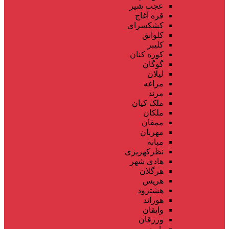
عجب شیر
قره آغاج
کشکسرای
کلوانق
کلیبر
کوزه کنان
گوگان
لیلان
مراغه
مرند
ملک کیان
ملکان
ممقان
مهربان
میانه
نظرکهریزی
هادی شهر
هرگلان
هریس
هشترود
هوراند
وایقان
ورزقان