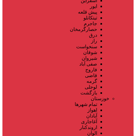
اسفراین
ایور
پیش قلعه
تیتکانلو
جاجرم
حصارگرمخان
درق
راز
سنخواست
شوقان
شیروان
صفی آباد
فاروج
قاضی
گرمه
لوجلی
بازگشت
خوزستان
تمام شهر‌ها
اهواز
آبادان
آغاجاری
اروندکنار
الوان