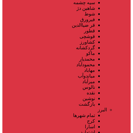
سیه چشمه
شاهین دژ
شوط
فیرورق
قر ضیاالدین
قطور
قوشچی
کشاورز
گردکشانه
ماکو
محمدیار
محمودآباد
مهاباد
میاندوآب
میرآباد
نالوس
نقده
نوشین
بازگشت
البرز
تمام شهر‌ها
کرج
اسارا
اشتهارد