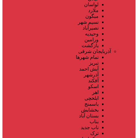
لواسان
ملارد
میگون
نسیم شهر
نصیرآباد
وحیدیه
ورامین
بازگشت
آذربایجان شرقی
تمام شهر‌ها
تبریز
آبش احمد
آذرشهر
آقکند
اسکو
اهر
ایلخچی
باسمنج
بخشایش
بستان آباد
بناب
ناب جدید
ترک