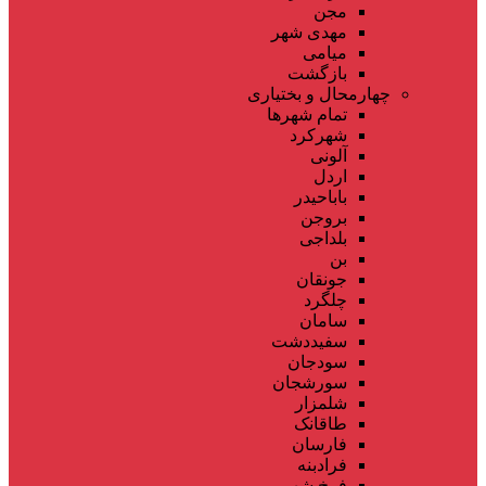
مجن
مهدی شهر
میامی
بازگشت
چهارمحال و بختیاری
تمام شهر‌ها
شهرکرد
آلونی
اردل
باباحیدر
بروجن
بلداجی
بن
جونقان
چلگرد
سامان
سفیددشت
سودجان
سورشجان
شلمزار
طاقانک
فارسان
فرادبنه
فرخ شهر