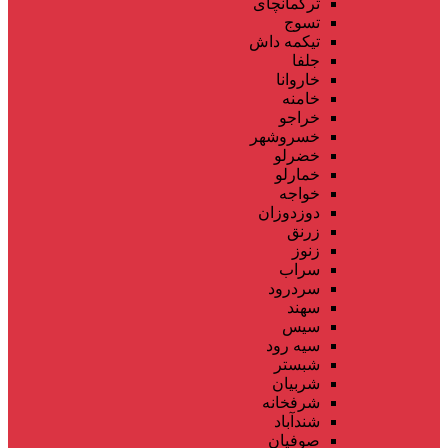
ترکمانچای
تسوج
تیکمه داش
جلفا
خاروانا
خامنه
خراجو
خسروشهر
خضرلو
خمارلو
خواجه
دوزدوزان
زرنق
زنوز
سراب
سردرود
سهند
سیس
سیه رود
شبستر
شربیان
شرفخانه
شندآباد
صوفیان