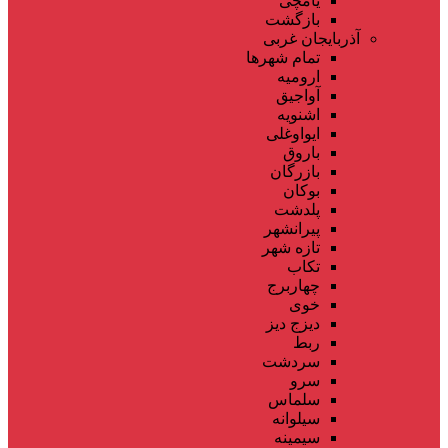
یامچی
بازگشت
آذربایجان غربی
تمام شهر‌ها
ارومیه
آواجیق
اشنویه
ایواوغلی
باروق
بازرگان
بوکان
پلدشت
پیرانشهر
تازه شهر
تکاب
چهاربرج
خوی
دیزج دیز
ربط
سردشت
سرو
سلماس
سیلوانه
سیمینه