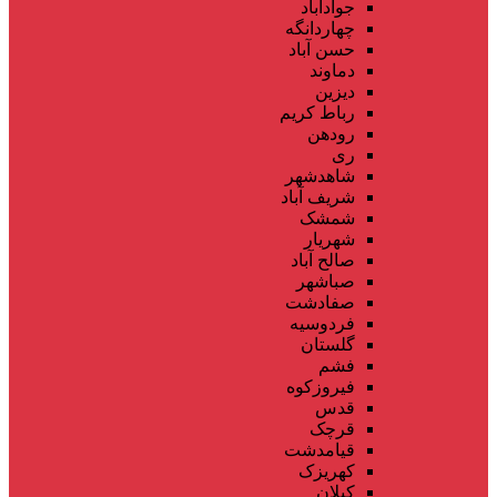
جوادآباد
چهاردانگه
حسن آباد
دماوند
دیزین
رباط کریم
رودهن
ری
شاهدشهر
شریف آباد
شمشک
شهریار
صالح آباد
صباشهر
صفادشت
فردوسیه
گلستان
فشم
فیروزکوه
قدس
قرچک
قیامدشت
کهریزک
کیلان