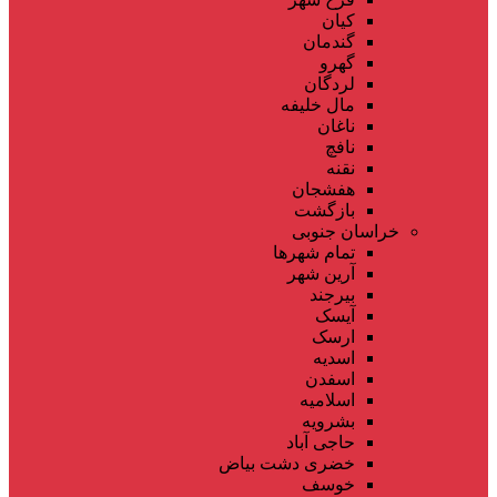
کیان
گندمان
گهرو
لردگان
مال خلیفه
ناغان
نافچ
نقنه
هفشجان
بازگشت
خراسان جنوبی
تمام شهر‌ها
آرین شهر
بیرجند
آیسک
ارسک
اسدیه
اسفدن
اسلامیه
بشرویه
حاجی آباد
خضری دشت بیاض
خوسف