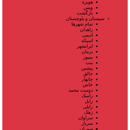
هویزه
ویس
بازگشت
سیستان و بلوچستان
تمام شهر‌ها
زاهدان
ادیمی
اسپکه
ایرانشهر
بزمان
بمپور
بنت
پیشین
جالق
چابهار
خاش
دوست محمد
راسک
زابل
زابلی
زهک
سراوان
سرباز
سوران