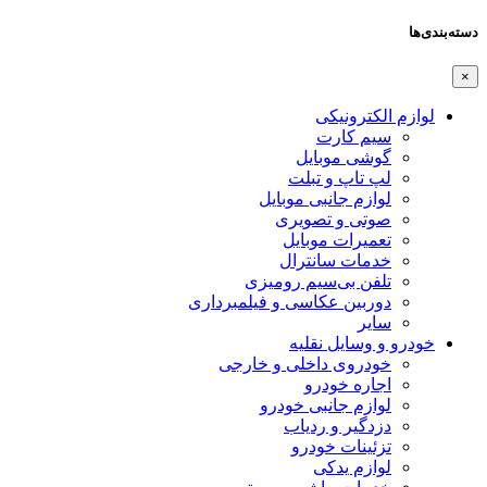
دسته‌بندی‌ها
×
لوازم الکترونیکی
سیم کارت
گوشی موبایل
لپ تاپ و تبلت
لوازم جانبی موبایل
صوتی و تصویری
تعمیرات موبایل
خدمات سانترال
تلفن بی‌سیم رومیزی
دوربین عکاسی و فیلمبرداری
سایر
خودرو و وسایل نقلیه
خودروی داخلی و خارجی
اجاره خودرو
لوازم جانبی خودرو
دزدگیر و ردیاب
تزئینات خودرو
لوازم یدکی