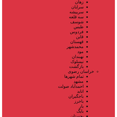
زهان
سرایان
سربیشه
سه قلعه
شوسف
طبس
فردوس
قاین
قهستان
محمدشهر
مود
نهبندان
نیمبلوک
بازگشت
خراسان رضوی
تمام شهر‌ها
مشهد
احمدآباد صولت
انابد
باجگیران
باخرز
بار
بایگ
بجستان