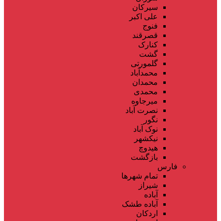
سیرکان
علی اکبر
فنوج
قصرقند
کنارک
گشت
گلمورتی
محمدآباد
محمدان
محمدی
میرجاوه
نصرت آباد
نگور
نوک آباد
نیکشهر
هیدوچ
بازگشت
فارس
تمام شهر‌ها
شیراز
آباده
آباده طشک
اردکان