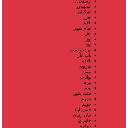
ارسنجان
استهبان
اشکنان
افزر
اقلید
امام شهر
اهل
اوز
ایج
ایزدخواست
باب انار
بالاده
بنارویه
بهمن
بوانات
بیرم
بیضا
جنت شهر
جهرم
جویم
حسن آباد
خان زنیان
خاوران
خرامه