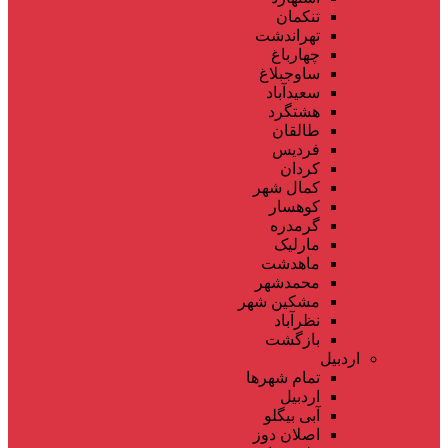
تنکمان
تهراندشت
چهارباغ
ساوجبلاغ
سعیدآباد
هشتگرد
طالقان
فردیس
کردان
کمال شهر
کوهسار
گرمدره
مارلیک
ماهدشت
محمدشهر
مشکین شهر
نظرآباد
بازگشت
اردبیل
تمام شهر‌ها
اردبیل
آبی بیگلو
اصلان دوز