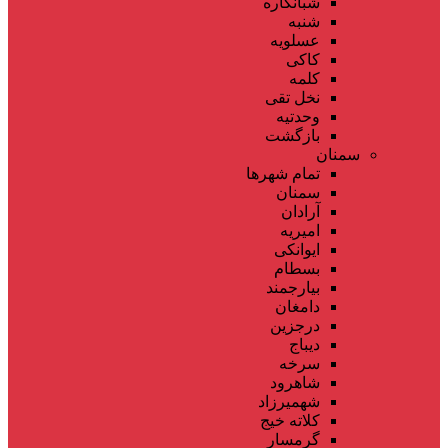
شبانکاره
شنبه
عسلویه
کاکی
کلمه
نخل تقی
وحدتیه
بازگشت
سمنان
تمام شهر‌ها
سمنان
آرادان
امیریه
ایوانکی
بسطام
بیارجمند
دامغان
درجزین
دیباج
سرخه
شاهرود
شهمیرزاد
کلاته خیج
گرمسار