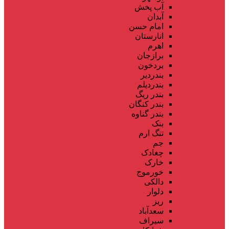
آب پخش
آبدان
امام حسن
انارستان
اهرم
برازجان
بردخون
بندردیر
بندردیلم
بندر ریگ
بندر کنگان
بندر گناوه
بنک
تنگ ارم
جم
چغادک
خارک
خورموج
دالکی
دلوار
ریز
سعدآباد
سیراف