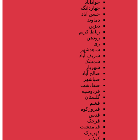
جوادآباد
چهاردانگه
حسن آباد
دماوند
دیزین
رباط کریم
رودهن
ری
شاهدشهر
شریف آباد
شمشک
شهریار
صالح آباد
صباشهر
صفادشت
فردوسیه
گلستان
فشم
فیروزکوه
قدس
قرچک
قیامدشت
کهریزک
کیلان