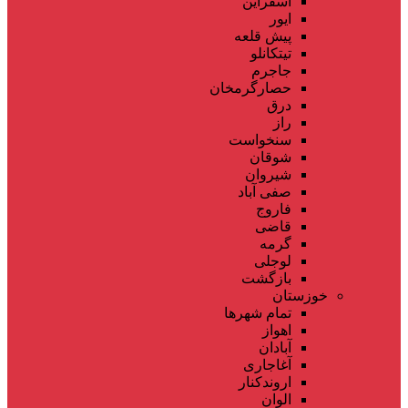
اسفراین
ایور
پیش قلعه
تیتکانلو
جاجرم
حصارگرمخان
درق
راز
سنخواست
شوقان
شیروان
صفی آباد
فاروج
قاضی
گرمه
لوجلی
بازگشت
خوزستان
تمام شهر‌ها
اهواز
آبادان
آغاجاری
اروندکنار
الوان