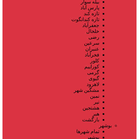
بیله سوار
پارس آباد
تازه کند
تازه کندانگوت
جعفرآباد
خلخال
رضی
سرعین
عنبران
فخرآباد
کلور
کوراییم
گرمی
گیوی
لاهرود
مشگین شهر
نمین
نیر
هشتجین
هیر
بازگشت
بوشهر
تمام شهر‌ها
بوشهر