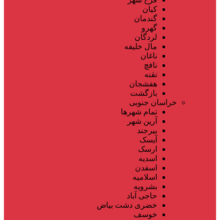
کیان
گندمان
گهرو
لردگان
مال خلیفه
ناغان
نافچ
نقنه
هفشجان
بازگشت
خراسان جنوبی
تمام شهر‌ها
آرین شهر
بیرجند
آیسک
ارسک
اسدیه
اسفدن
اسلامیه
بشرویه
حاجی آباد
خضری دشت بیاض
خوسف