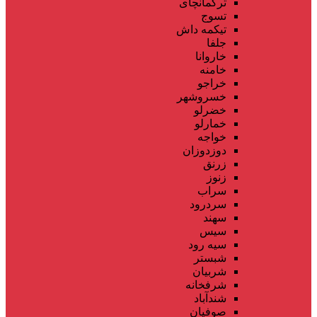
ترکمانچای
تسوج
تیکمه داش
جلفا
خاروانا
خامنه
خراجو
خسروشهر
خضرلو
خمارلو
خواجه
دوزدوزان
زرنق
زنوز
سراب
سردرود
سهند
سیس
سیه رود
شبستر
شربیان
شرفخانه
شندآباد
صوفیان