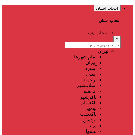
انتخاب استان
انتخاب استان
انتخاب همه
×
تهران
تمام شهر‌ها
تهران
آبسرد
آبعلی
ارجمند
اسلامشهر
اندیشه
باقرشهر
باغستان
بومهن
پاکدشت
پردیس
پرند
پیشوا