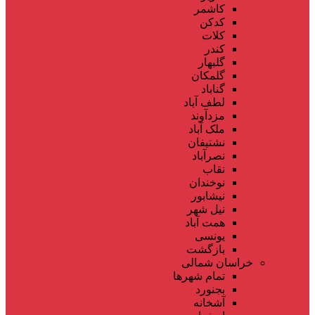
کاشمر
کدکن
کلات
کندر
گلبهار
گلمکان
گناباد
لطف آباد
مزدآوند
ملک آباد
نشتیفان
نصرآباد
نقاب
نوخندان
نیشابور
نیل شهر
همت آباد
یونسی
بازگشت
خراسان شمالی
تمام شهر‌ها
بجنورد
آشخانه