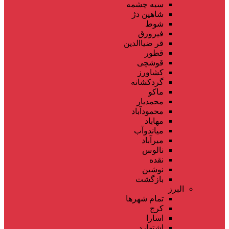
سیه چشمه
شاهین دژ
شوط
فیرورق
قر ضیاالدین
قطور
قوشچی
کشاورز
گردکشانه
ماکو
محمدیار
محمودآباد
مهاباد
میاندوآب
میرآباد
نالوس
نقده
نوشین
بازگشت
البرز
تمام شهر‌ها
کرج
اسارا
اشتهارد