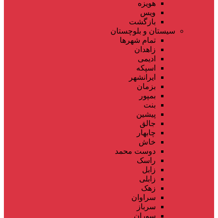
هویزه
ویس
بازگشت
سیستان و بلوچستان
تمام شهر‌ها
زاهدان
ادیمی
اسپکه
ایرانشهر
بزمان
بمپور
بنت
پیشین
جالق
چابهار
خاش
دوست محمد
راسک
زابل
زابلی
زهک
سراوان
سرباز
سوران