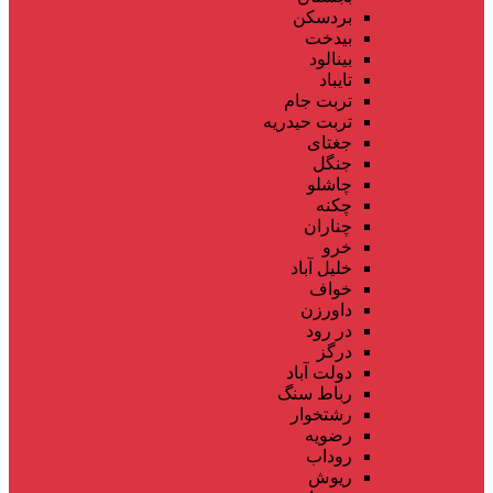
بردسکن
بیدخت
بینالود
تایباد
تربت جام
تربت حیدریه
جغتای
جنگل
چاشلو
چکنه
چناران
خرو
خلیل آباد
خواف
داورزن
در رود
درگز
دولت آباد
رباط سنگ
رشتخوار
رضویه
روداب
ریوش