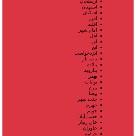
ارسنجان
استهبان
اشکنان
افزر
اقلید
امام شهر
اهل
اوز
ایج
ایزدخواست
باب انار
بالاده
بنارویه
بهمن
بوانات
بیرم
بیضا
جنت شهر
جهرم
جویم
حسن آباد
خان زنیان
خاوران
خرامه