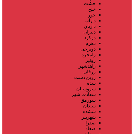
خشت
خنج
خور
داراب
داریان
دبیران
دژکرد
دهرم
دوبرجی
رامجرد
رونیز
زاهدشهر
زرقان
زرین دشت
سده
سروستان
سعادت شهر
سورمق
سیدان
ششده
شهرپیر
صدرا
صغاد