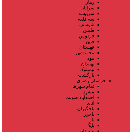
زهان
سرایان
سربیشه
سه قلعه
شوسف
طبس
فردوس
قاین
قهستان
محمدشهر
مود
نهبندان
نیمبلوک
بازگشت
خراسان رضوی
تمام شهر‌ها
مشهد
احمدآباد صولت
انابد
باجگیران
باخرز
بار
بایگ
بجستان