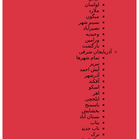
لواسان
ملارد
میگون
نسیم شهر
نصیرآباد
وحیدیه
ورامین
بازگشت
آذربایجان شرقی
تمام شهر‌ها
تبریز
آبش احمد
آذرشهر
آقکند
اسکو
اهر
ایلخچی
باسمنج
بخشایش
بستان آباد
بناب
ناب جدید
ترک