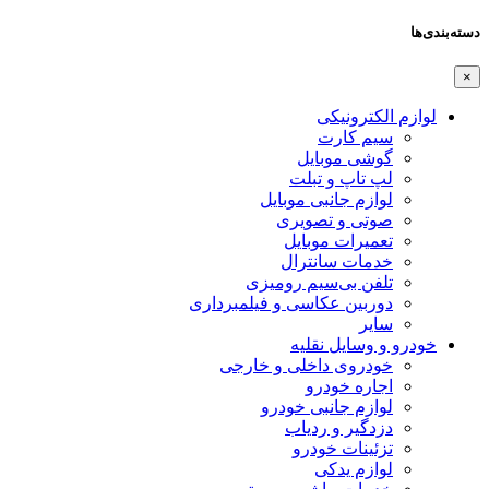
دسته‌بندی‌ها
×
لوازم الکترونیکی
سیم کارت
گوشی موبایل
لپ تاپ و تبلت
لوازم جانبی موبایل
صوتی و تصویری
تعمیرات موبایل
خدمات سانترال
تلفن بی‌سیم رومیزی
دوربین عکاسی و فیلمبرداری
سایر
خودرو و وسایل نقلیه
خودروی داخلی و خارجی
اجاره خودرو
لوازم جانبی خودرو
دزدگیر و ردیاب
تزئینات خودرو
لوازم یدکی