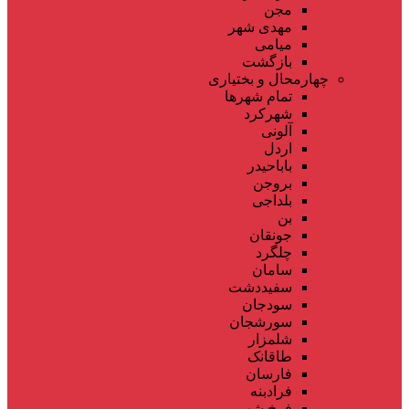
مجن
مهدی شهر
میامی
بازگشت
چهارمحال و بختیاری
تمام شهر‌ها
شهرکرد
آلونی
اردل
باباحیدر
بروجن
بلداجی
بن
جونقان
چلگرد
سامان
سفیددشت
سودجان
سورشجان
شلمزار
طاقانک
فارسان
فرادبنه
فرخ شهر