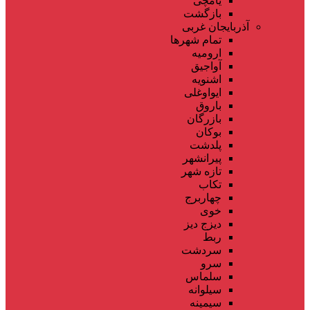
یامچی
بازگشت
آذربایجان غربی
تمام شهر‌ها
ارومیه
آواجیق
اشنویه
ایواوغلی
باروق
بازرگان
بوکان
پلدشت
پیرانشهر
تازه شهر
تکاب
چهاربرج
خوی
دیزج دیز
ربط
سردشت
سرو
سلماس
سیلوانه
سیمینه