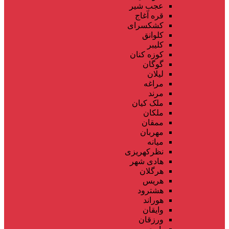
عجب شیر
قره آغاج
کشکسرای
کلوانق
کلیبر
کوزه کنان
گوگان
لیلان
مراغه
مرند
ملک کیان
ملکان
ممقان
مهربان
میانه
نظرکهریزی
هادی شهر
هرگلان
هریس
هشترود
هوراند
وایقان
ورزقان