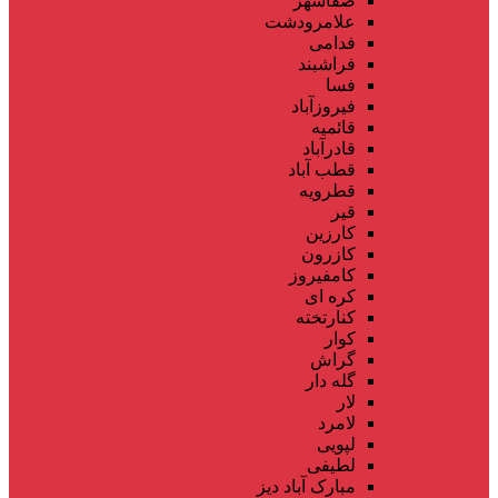
صفاشهر
علامرودشت
فدامی
فراشبند
فسا
فیروزآباد
قائمیه
قادرآباد
قطب آباد
قطرویه
قیر
کارزین
کازرون
کامفیروز
کره ای
کنارتخته
کوار
گراش
گله دار
لار
لامرد
لپویی
لطیفی
مبارک آباد دیز