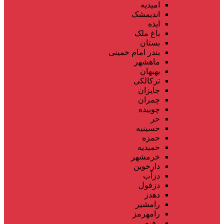
امیدیه
اندیمشک
ایذه
باغ ملک
بستان
بندر امام خمینی
ماهشهر
بهبهان
ترکالکی
جایزان
چمران
چوبیده
حر
حسینیه
حمزه
حمیدیه
خرمشهر
دارخوین
دزآب
دزفول
دهدز
رامشیر
رامهرمز
رفیع