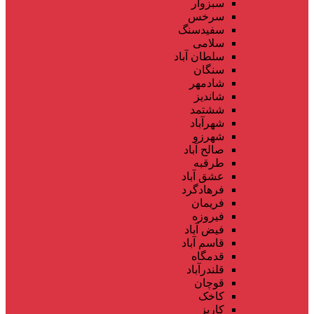
سبزوار
سرخس
سفیدسنگ
سلامی
سلطان آباد
سنگان
شادمهر
شاندیز
ششتمد
شهرآباد
شهرزو
صالح آباد
طرقبه
عشق آباد
فرهادگرد
فریمان
فیروزه
فیض آباد
قاسم آباد
قدمگاه
قلندرآباد
قوچان
کاخک
کاریز