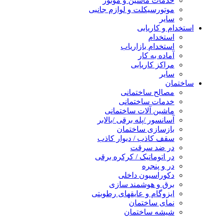
خدمات ماشین و موتور
موتورسیکلت و لوازم جانبی
سایر
استخدام و کاریابی
استخدام
استخدام بازاریاب
آماده به کار
مراکز کاریابی
سایر
ساختمان
مصالح ساختمانی
خدمات ساختمانی
ماشین آلات ساختمانی
آسانسور /پله برقی /بالابر
بازسازی ساختمان
سقف کاذب / دیوار کاذب
در ضد سرقت
در اتوماتیک / کرکره برقی
در و پنجره
دکوراسیون داخلی
برق و هوشمند سازی
ایزوگام و عایقهای رطوبتی
نمای ساختمان
شیشه ساختمان