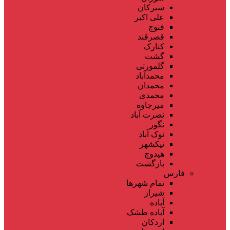
سیرکان
علی اکبر
فنوج
قصرقند
کنارک
گشت
گلمورتی
محمدآباد
محمدان
محمدی
میرجاوه
نصرت آباد
نگور
نوک آباد
نیکشهر
هیدوچ
بازگشت
فارس
تمام شهر‌ها
شیراز
آباده
آباده طشک
اردکان