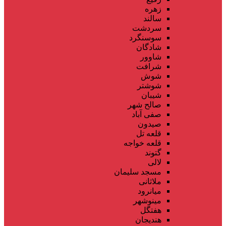
زهره
سالند
سردشت
سوسنگرد
شادگان
شاوور
شرافت
شوش
شوشتر
شیبان
صالح شهر
صفی آباد
صیدون
قلعه تل
قلعه خواجه
گتوند
لالی
مسجد سلیمان
ملاثانی
میانرود
مینوشهر
هفتگل
هندیجان