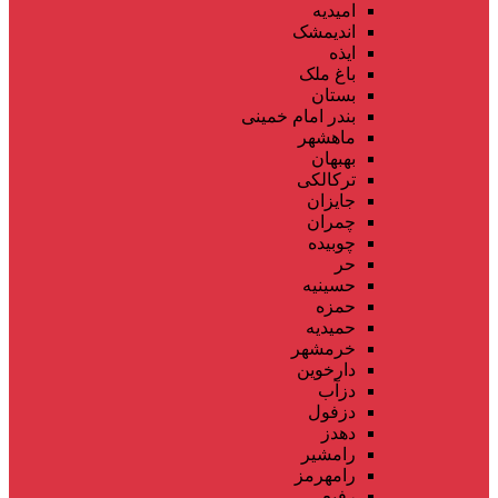
امیدیه
اندیمشک
ایذه
باغ ملک
بستان
بندر امام خمینی
ماهشهر
بهبهان
ترکالکی
جایزان
چمران
چوبیده
حر
حسینیه
حمزه
حمیدیه
خرمشهر
دارخوین
دزآب
دزفول
دهدز
رامشیر
رامهرمز
رفیع