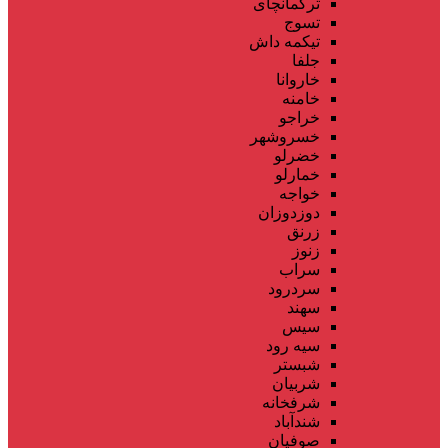
ترکمانچای
تسوج
تیکمه داش
جلفا
خاروانا
خامنه
خراجو
خسروشهر
خضرلو
خمارلو
خواجه
دوزدوزان
زرنق
زنوز
سراب
سردرود
سهند
سیس
سیه رود
شبستر
شربیان
شرفخانه
شندآباد
صوفیان