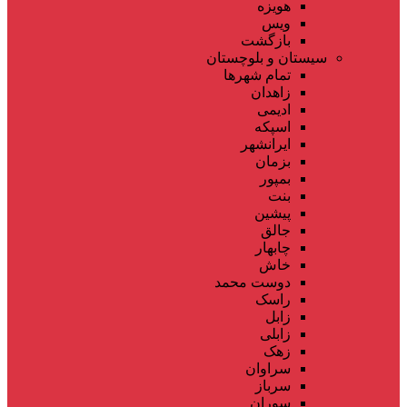
هویزه
ویس
بازگشت
سیستان و بلوچستان
تمام شهر‌ها
زاهدان
ادیمی
اسپکه
ایرانشهر
بزمان
بمپور
بنت
پیشین
جالق
چابهار
خاش
دوست محمد
راسک
زابل
زابلی
زهک
سراوان
سرباز
سوران