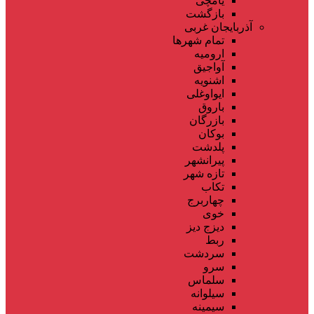
یامچی
بازگشت
آذربایجان غربی
تمام شهر‌ها
ارومیه
آواجیق
اشنویه
ایواوغلی
باروق
بازرگان
بوکان
پلدشت
پیرانشهر
تازه شهر
تکاب
چهاربرج
خوی
دیزج دیز
ربط
سردشت
سرو
سلماس
سیلوانه
سیمینه