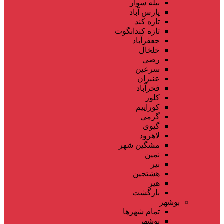
بیله سوار
پارس آباد
تازه کند
تازه کندانگوت
جعفرآباد
خلخال
رضی
سرعین
عنبران
فخرآباد
کلور
کوراییم
گرمی
گیوی
لاهرود
مشگین شهر
نمین
نیر
هشتجین
هیر
بازگشت
بوشهر
تمام شهر‌ها
بوشهر