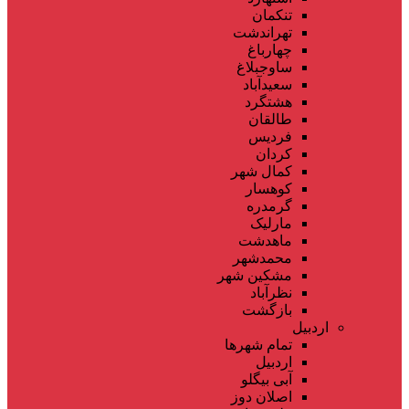
تنکمان
تهراندشت
چهارباغ
ساوجبلاغ
سعیدآباد
هشتگرد
طالقان
فردیس
کردان
کمال شهر
کوهسار
گرمدره
مارلیک
ماهدشت
محمدشهر
مشکین شهر
نظرآباد
بازگشت
اردبیل
تمام شهر‌ها
اردبیل
آبی بیگلو
اصلان دوز