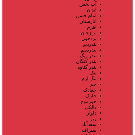
آب پخش
آبدان
امام حسن
انارستان
اهرم
برازجان
بردخون
بندردیر
بندردیلم
بندر ریگ
بندر کنگان
بندر گناوه
بنک
تنگ ارم
جم
چغادک
خارک
خورموج
دالکی
دلوار
ریز
سعدآباد
سیراف