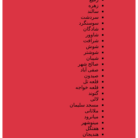
زهره
سالند
سردشت
سوسنگرد
شادگان
شاوور
شرافت
شوش
شوشتر
شیبان
صالح شهر
صفی آباد
صیدون
قلعه تل
قلعه خواجه
گتوند
لالی
مسجد سلیمان
ملاثانی
میانرود
مینوشهر
هفتگل
هندیجان