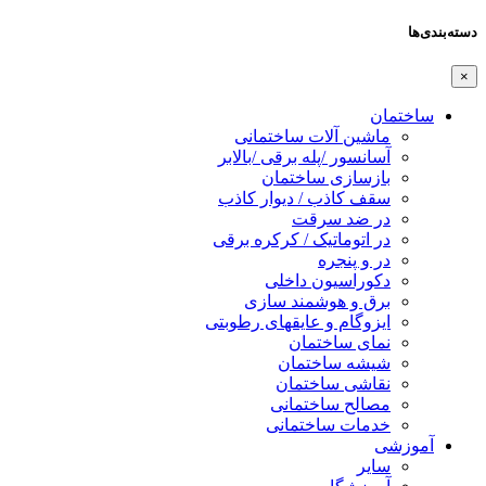
دسته‌بندی‌ها
×
ساختمان
ماشین آلات ساختمانی
آسانسور /پله برقی /بالابر
بازسازی ساختمان
سقف کاذب / دیوار کاذب
در ضد سرقت
در اتوماتیک / کرکره برقی
در و پنجره
دکوراسیون داخلی
برق و هوشمند سازی
ایزوگام و عایقهای رطوبتی
نمای ساختمان
شیشه ساختمان
نقاشی ساختمان
مصالح ساختمانی
خدمات ساختمانی
آموزشی
سایر