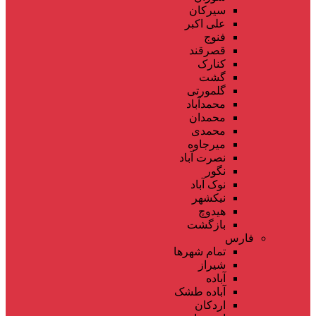
سیرکان
علی اکبر
فنوج
قصرقند
کنارک
گشت
گلمورتی
محمدآباد
محمدان
محمدی
میرجاوه
نصرت آباد
نگور
نوک آباد
نیکشهر
هیدوچ
بازگشت
فارس
تمام شهر‌ها
شیراز
آباده
آباده طشک
اردکان