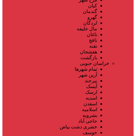
کیان
گندمان
گهرو
لردگان
مال خلیفه
ناغان
نافچ
نقنه
هفشجان
بازگشت
خراسان جنوبی
تمام شهر‌ها
آرین شهر
بیرجند
آیسک
ارسک
اسدیه
اسفدن
اسلامیه
بشرویه
حاجی آباد
خضری دشت بیاض
خوسف