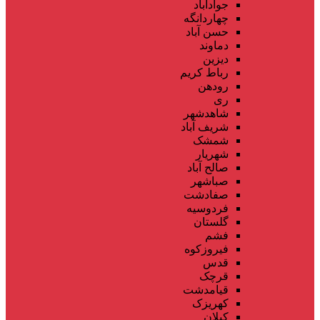
جوادآباد
چهاردانگه
حسن آباد
دماوند
دیزین
رباط کریم
رودهن
ری
شاهدشهر
شریف آباد
شمشک
شهریار
صالح آباد
صباشهر
صفادشت
فردوسیه
گلستان
فشم
فیروزکوه
قدس
قرچک
قیامدشت
کهریزک
کیلان