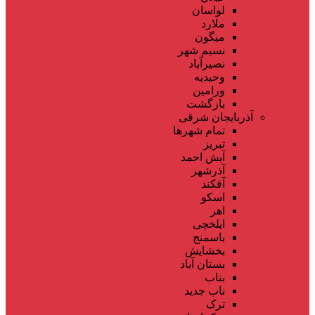
لواسان
ملارد
میگون
نسیم شهر
نصیرآباد
وحیدیه
ورامین
بازگشت
آذربایجان شرقی
تمام شهر‌ها
تبریز
آبش احمد
آذرشهر
آقکند
اسکو
اهر
ایلخچی
باسمنج
بخشایش
بستان آباد
بناب
ناب جدید
ترک