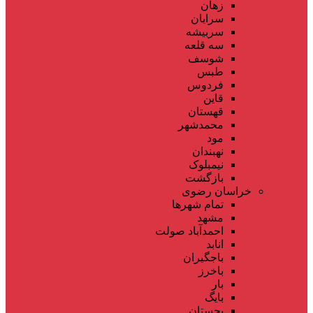
زهان
سرایان
سربیشه
سه قلعه
شوسف
طبس
فردوس
قاین
قهستان
محمدشهر
مود
نهبندان
نیمبلوک
بازگشت
خراسان رضوی
تمام شهر‌ها
مشهد
احمدآباد صولت
انابد
باجگیران
باخرز
بار
بایگ
بجستان