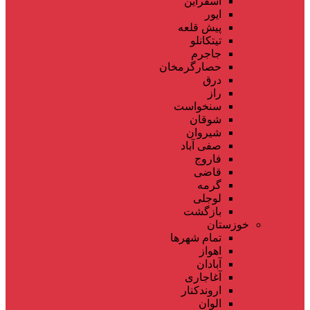
اسفراین
ایور
پیش قلعه
تیتکانلو
جاجرم
حصارگرمخان
درق
راز
سنخواست
شوقان
شیروان
صفی آباد
فاروج
قاضی
گرمه
لوجلی
بازگشت
خوزستان
تمام شهر‌ها
اهواز
آبادان
آغاجاری
اروندکنار
الوان