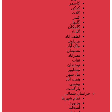
کاشمر
کدکن
کلات
کندر
گلبهار
گلمکان
گناباد
لطف آباد
مزدآوند
ملک آباد
نشتیفان
نصرآباد
نقاب
نوخندان
نیشابور
نیل شهر
همت آباد
یونسی
بازگشت
خراسان شمالی
تمام شهر‌ها
بجنورد
آشخانه