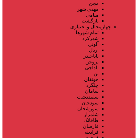
مجن
مهدی شهر
میامی
بازگشت
چهارمحال و بختیاری
تمام شهر‌ها
شهرکرد
آلونی
اردل
باباحیدر
بروجن
بلداجی
بن
جونقان
چلگرد
سامان
سفیددشت
سودجان
سورشجان
شلمزار
طاقانک
فارسان
فرادبنه
فرخ شهر