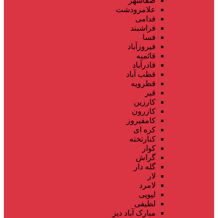
صفاشهر
علامرودشت
فدامی
فراشبند
فسا
فیروزآباد
قائمیه
قادرآباد
قطب آباد
قطرویه
قیر
کارزین
کازرون
کامفیروز
کره ای
کنارتخته
کوار
گراش
گله دار
لار
لامرد
لپویی
لطیفی
مبارک آباد دیز