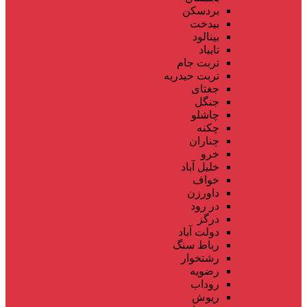
بردسکن
بیدخت
بینالود
تایباد
تربت جام
تربت حیدریه
جغتای
جنگل
چاشلو
چکنه
چناران
خرو
خلیل آباد
خواف
داورزن
در رود
درگز
دولت آباد
رباط سنگ
رشتخوار
رضویه
روداب
ریوش