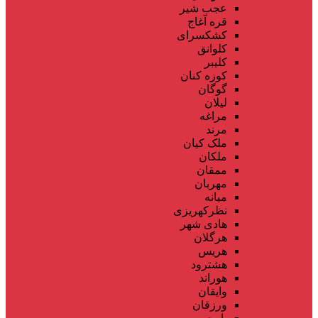
عجب شیر
قره آغاج
کشکسرای
کلوانق
کلیبر
کوزه کنان
گوگان
لیلان
مراغه
مرند
ملک کیان
ملکان
ممقان
مهربان
میانه
نظرکهریزی
هادی شهر
هرگلان
هریس
هشترود
هوراند
وایقان
ورزقان