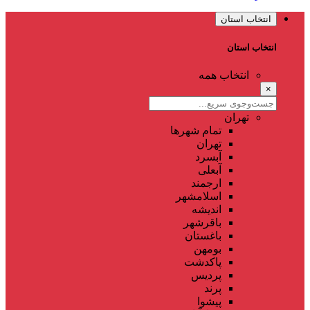
انتخاب استان
انتخاب استان
انتخاب همه
×
تهران
تمام شهر‌ها
تهران
آبسرد
آبعلی
ارجمند
اسلامشهر
اندیشه
باقرشهر
باغستان
بومهن
پاکدشت
پردیس
پرند
پیشوا