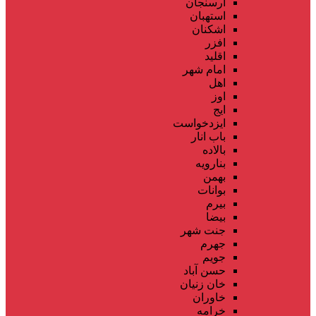
ارسنجان
استهبان
اشکنان
افزر
اقلید
امام شهر
اهل
اوز
ایج
ایزدخواست
باب انار
بالاده
بنارویه
بهمن
بوانات
بیرم
بیضا
جنت شهر
جهرم
جویم
حسن آباد
خان زنیان
خاوران
خرامه