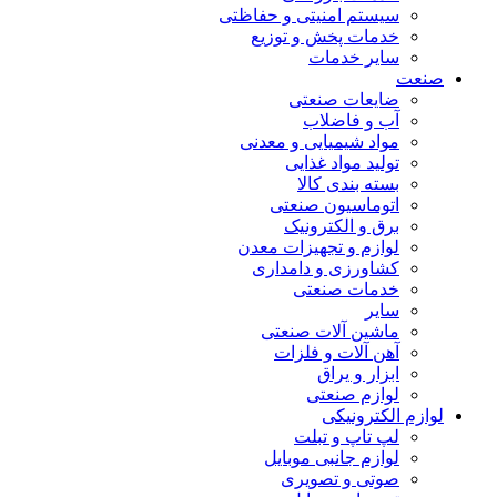
سیستم امنیتی و حفاظتی
خدمات پخش و توزیع
سایر خدمات
صنعت
ضایعات صنعتی
آب و فاضلاب
مواد شیمیایی و معدنی
تولید مواد غذایی
بسته بندی کالا
اتوماسیون صنعتی
برق و الکترونیک
لوازم و تجهیزات معدن
کشاورزی و دامداری
خدمات صنعتی
سایر
ماشین آلات صنعتی
آهن آلات و فلزات
ابزار و یراق
لوازم صنعتی
لوازم الکترونیکی
لپ تاپ و تبلت
لوازم جانبی موبایل
صوتی و تصویری