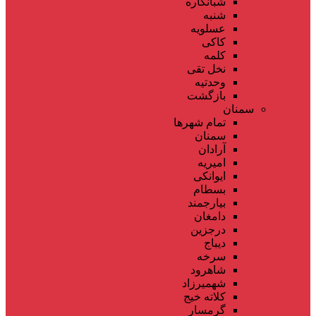
شبانکاره
شنبه
عسلویه
کاکی
کلمه
نخل تقی
وحدتیه
بازگشت
سمنان
تمام شهر‌ها
سمنان
آرادان
امیریه
ایوانکی
بسطام
بیارجمند
دامغان
درجزین
دیباج
سرخه
شاهرود
شهمیرزاد
کلاته خیج
گرمسار