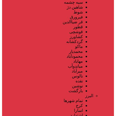
سیه چشمه
شاهین دژ
شوط
فیرورق
قر ضیاالدین
قطور
قوشچی
کشاورز
گردکشانه
ماکو
محمدیار
محمودآباد
مهاباد
میاندوآب
میرآباد
نالوس
نقده
نوشین
بازگشت
البرز
تمام شهر‌ها
کرج
اسارا
اشتهارد