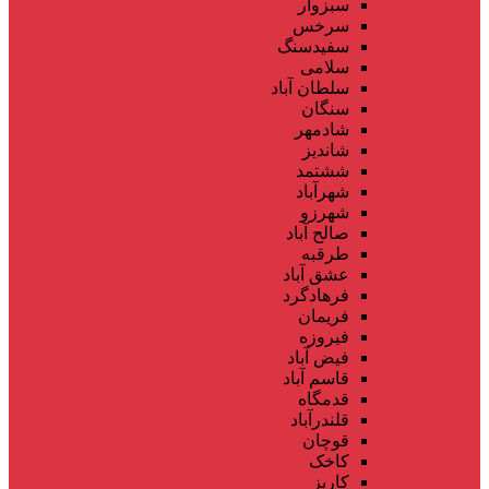
سبزوار
سرخس
سفیدسنگ
سلامی
سلطان آباد
سنگان
شادمهر
شاندیز
ششتمد
شهرآباد
شهرزو
صالح آباد
طرقبه
عشق آباد
فرهادگرد
فریمان
فیروزه
فیض آباد
قاسم آباد
قدمگاه
قلندرآباد
قوچان
کاخک
کاریز