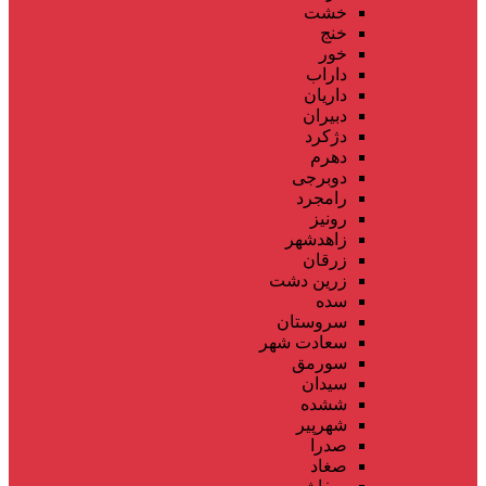
خشت
خنج
خور
داراب
داریان
دبیران
دژکرد
دهرم
دوبرجی
رامجرد
رونیز
زاهدشهر
زرقان
زرین دشت
سده
سروستان
سعادت شهر
سورمق
سیدان
ششده
شهرپیر
صدرا
صغاد