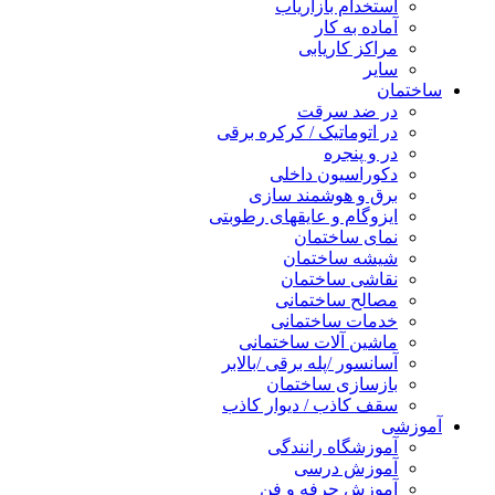
استخدام بازاریاب
آماده به کار
مراکز کاریابی
سایر
ساختمان
در ضد سرقت
در اتوماتیک / کرکره برقی
در و پنجره
دکوراسیون داخلی
برق و هوشمند سازی
ایزوگام و عایقهای رطوبتی
نمای ساختمان
شیشه ساختمان
نقاشی ساختمان
مصالح ساختمانی
خدمات ساختمانی
ماشین آلات ساختمانی
آسانسور /پله برقی /بالابر
بازسازی ساختمان
سقف کاذب / دیوار کاذب
آموزشی
آموزشگاه رانندگی
آموزش درسی
آموزش حرفه و فن