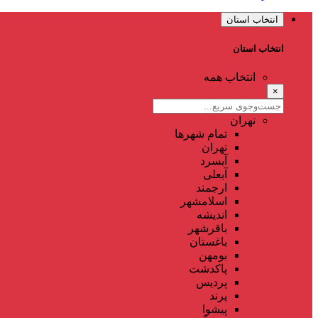
انتخاب استان
انتخاب استان
انتخاب همه
×
تهران
تمام شهر‌ها
تهران
آبسرد
آبعلی
ارجمند
اسلامشهر
اندیشه
باقرشهر
باغستان
بومهن
پاکدشت
پردیس
پرند
پیشوا