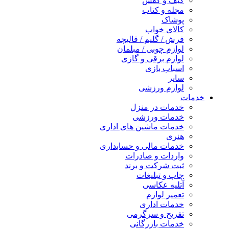
کیف و کفش
مجله و کتاب
پوشاک
کالای خواب
فرش / گلیم / قالیچه
لوازم چوبی / مبلمان
لوازم برقی و گازی
اسباب بازی
سایر
لوازم ورزشی
خدمات
خدمات در منزل
خدمات ورزشی
خدمات ماشین های اداری
هنری
خدمات مالی و حسابداری
واردات و صادرات
ثبت شرکت و برند
چاپ و تبلیغات
آتلیه عکاسی
تعمیر لوازم
خدمات اداری
تفریح و سرگرمی
خدمات بازرگانی