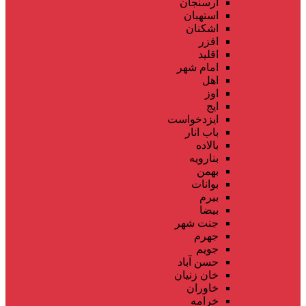
ارسنجان
استهبان
اشکنان
افزر
اقلید
امام شهر
اهل
اوز
ایج
ایزدخواست
باب انار
بالاده
بنارویه
بهمن
بوانات
بیرم
بیضا
جنت شهر
جهرم
جویم
حسن آباد
خان زنیان
خاوران
خرامه