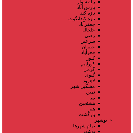
بیله سوار
پارس آباد
تازه کند
تازه کندانگوت
جعفرآباد
خلخال
رضی
سرعین
عنبران
فخرآباد
کلور
کوراییم
گرمی
گیوی
لاهرود
مشگین شهر
نمین
نیر
هشتجین
هیر
بازگشت
بوشهر
تمام شهر‌ها
بوشهر