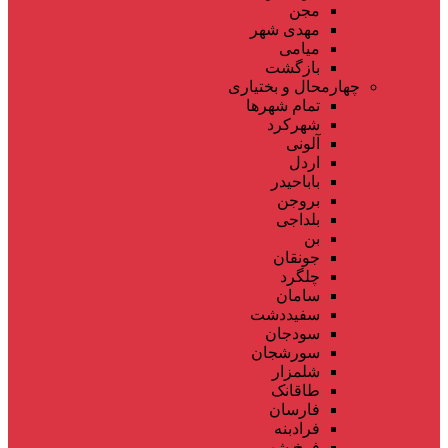
مجن
مهدی شهر
میامی
بازگشت
چهارمحال و بختیاری
تمام شهر‌ها
شهرکرد
آلونی
اردل
باباحیدر
بروجن
بلداجی
بن
جونقان
چلگرد
سامان
سفیددشت
سودجان
سورشجان
شلمزار
طاقانک
فارسان
فرادبنه
فرخ شهر