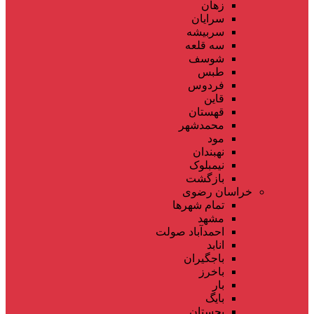
زهان
سرایان
سربیشه
سه قلعه
شوسف
طبس
فردوس
قاین
قهستان
محمدشهر
مود
نهبندان
نیمبلوک
بازگشت
خراسان رضوی
تمام شهر‌ها
مشهد
احمدآباد صولت
انابد
باجگیران
باخرز
بار
بایگ
بجستان