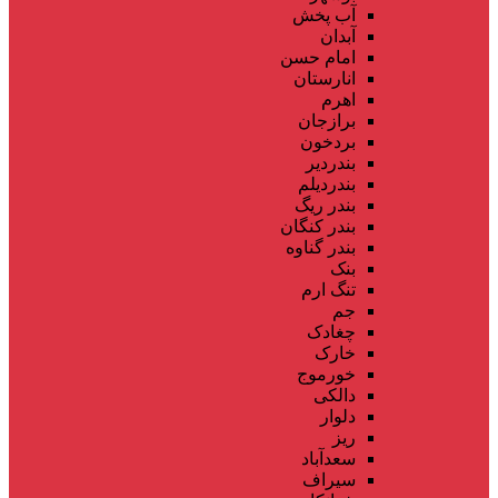
آب پخش
آبدان
امام حسن
انارستان
اهرم
برازجان
بردخون
بندردیر
بندردیلم
بندر ریگ
بندر کنگان
بندر گناوه
بنک
تنگ ارم
جم
چغادک
خارک
خورموج
دالکی
دلوار
ریز
سعدآباد
سیراف