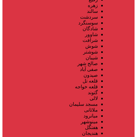
زهره
سالند
سردشت
سوسنگرد
شادگان
شاوور
شرافت
شوش
شوشتر
شیبان
صالح شهر
صفی آباد
صیدون
قلعه تل
قلعه خواجه
گتوند
لالی
مسجد سلیمان
ملاثانی
میانرود
مینوشهر
هفتگل
هندیجان