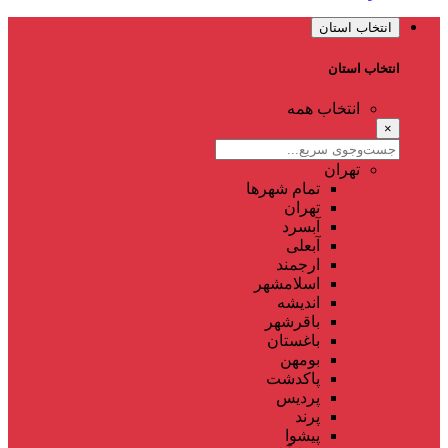
انتخاب استان
انتخاب استان
انتخاب همه
×
تهران
تمام شهر‌ها
تهران
آبسرد
آبعلی
ارجمند
اسلامشهر
اندیشه
باقرشهر
باغستان
بومهن
پاکدشت
پردیس
پرند
پیشوا