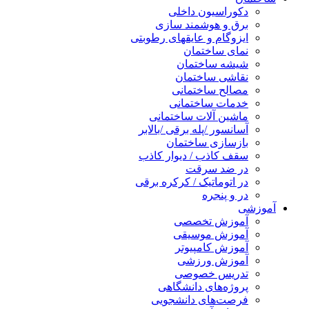
دکوراسیون داخلی
برق و هوشمند سازی
ایزوگام و عایقهای رطوبتی
نمای ساختمان
شیشه ساختمان
نقاشی ساختمان
مصالح ساختمانی
خدمات ساختمانی
ماشین آلات ساختمانی
آسانسور /پله برقی /بالابر
بازسازی ساختمان
سقف کاذب / دیوار کاذب
در ضد سرقت
در اتوماتیک / کرکره برقی
در و پنجره
آموزشی
آموزش تخصصی
آموزش موسیقی
آموزش کامپیوتر
آموزش ورزشی
تدریس خصوصی
پروژه‌های دانشگاهی
فرصت‌های دانشجویی