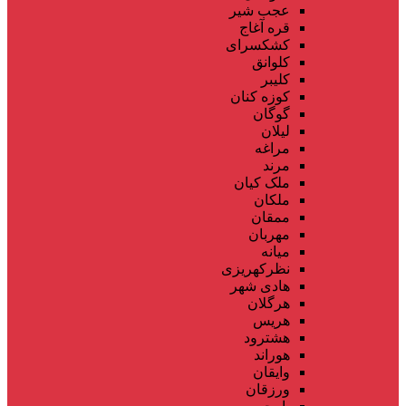
عجب شیر
قره آغاج
کشکسرای
کلوانق
کلیبر
کوزه کنان
گوگان
لیلان
مراغه
مرند
ملک کیان
ملکان
ممقان
مهربان
میانه
نظرکهریزی
هادی شهر
هرگلان
هریس
هشترود
هوراند
وایقان
ورزقان