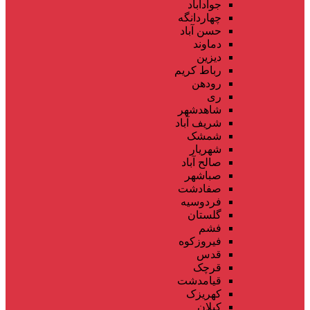
جوادآباد
چهاردانگه
حسن آباد
دماوند
دیزین
رباط کریم
رودهن
ری
شاهدشهر
شریف آباد
شمشک
شهریار
صالح آباد
صباشهر
صفادشت
فردوسیه
گلستان
فشم
فیروزکوه
قدس
قرچک
قیامدشت
کهریزک
کیلان