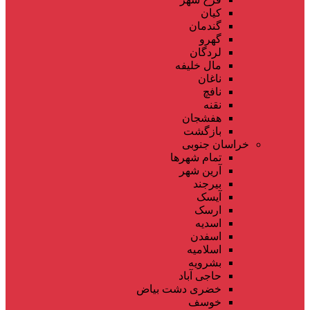
کیان
گندمان
گهرو
لردگان
مال خلیفه
ناغان
نافچ
نقنه
هفشجان
بازگشت
خراسان جنوبی
تمام شهر‌ها
آرین شهر
بیرجند
آیسک
ارسک
اسدیه
اسفدن
اسلامیه
بشرویه
حاجی آباد
خضری دشت بیاض
خوسف