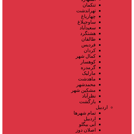
تنکمان
تهراندشت
چهارباغ
ساوجبلاغ
سعیدآباد
هشتگرد
طالقان
فردیس
کردان
کمال شهر
کوهسار
گرمدره
مارلیک
ماهدشت
محمدشهر
مشکین شهر
نظرآباد
بازگشت
اردبیل
تمام شهر‌ها
اردبیل
آبی بیگلو
اصلان دوز