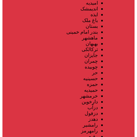
امیدیه
اندیمشک
ایذه
باغ ملک
بستان
بندر امام خمینی
ماهشهر
بهبهان
ترکالکی
جایزان
چمران
چوبیده
حر
حسینیه
حمزه
حمیدیه
خرمشهر
دارخوین
دزآب
دزفول
دهدز
رامشیر
رامهرمز
رفیع