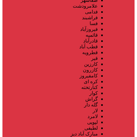
صفاشهر
علامرودشت
فدامی
فراشبند
فسا
فیروزآباد
قائمیه
قادرآباد
قطب آباد
قطرویه
قیر
کارزین
کازرون
کامفیروز
کره ای
کنارتخته
کوار
گراش
گله دار
لار
لامرد
لپویی
لطیفی
مبارک آباد دیز