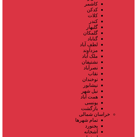
کاشمر
کدکن
کلات
کندر
گلبهار
گلمکان
گناباد
لطف آباد
مزدآوند
ملک آباد
نشتیفان
نصرآباد
نقاب
نوخندان
نیشابور
نیل شهر
همت آباد
یونسی
بازگشت
خراسان شمالی
تمام شهر‌ها
بجنورد
آشخانه