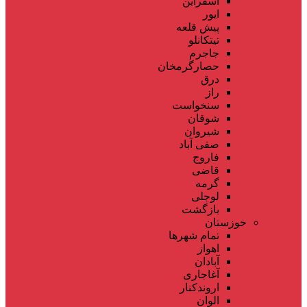
اسفراین
ایور
پیش قلعه
تیتکانلو
جاجرم
حصارگرمخان
درق
راز
سنخواست
شوقان
شیروان
صفی آباد
فاروج
قاضی
گرمه
لوجلی
بازگشت
خوزستان
تمام شهر‌ها
اهواز
آبادان
آغاجاری
اروندکنار
الوان