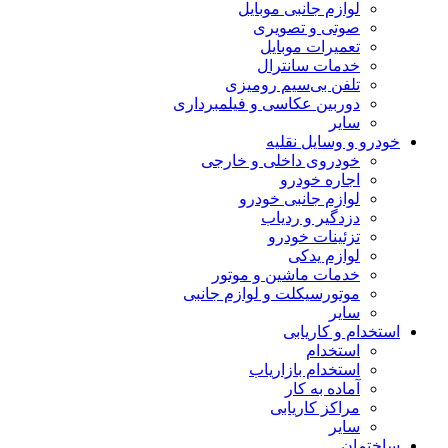
لوازم جانبی موبایل
صوتی و تصویری
تعمیرات موبایل
خدمات سانترال
تلفن بی‌سیم رومیزی
دوربین عکاسی و فیلمبرداری
سایر
خودرو و وسایل نقلیه
خودروی داخلی و خارجی
اجاره خودرو
لوازم جانبی خودرو
دزدگیر و ردیاب
تزئینات خودرو
لوازم یدکی
خدمات ماشین و موتور
موتورسیکلت و لوازم جانبی
سایر
استخدام و کاریابی
استخدام
استخدام بازاریاب
آماده به کار
مراکز کاریابی
سایر
ساختمان