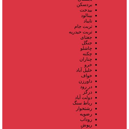
بردسکن
بیدخت
بینالود
تایباد
تربت جام
تربت حیدریه
جغتای
جنگل
چاشلو
چکنه
چناران
خرو
خلیل آباد
خواف
داورزن
در رود
درگز
دولت آباد
رباط سنگ
رشتخوار
رضویه
روداب
ریوش