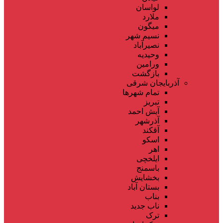
لواسان
ملارد
میگون
نسیم شهر
نصیرآباد
وحیدیه
ورامین
بازگشت
آذربایجان شرقی
تمام شهر‌ها
تبریز
آبش احمد
آذرشهر
آقکند
اسکو
اهر
ایلخچی
باسمنج
بخشایش
بستان آباد
بناب
ناب جدید
ترک