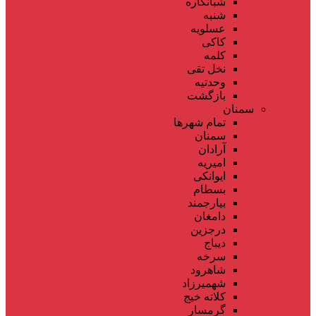
شبانکاره
شنبه
عسلویه
کاکی
کلمه
نخل تقی
وحدتیه
بازگشت
سمنان
تمام شهر‌ها
سمنان
آرادان
امیریه
ایوانکی
بسطام
بیارجمند
دامغان
درجزین
دیباج
سرخه
شاهرود
شهمیرزاد
کلاته خیج
گرمسار