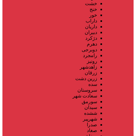
خشت
خنج
خور
داراب
داریان
دبیران
دژکرد
دهرم
دوبرجی
رامجرد
رونیز
زاهدشهر
زرقان
زرین دشت
سده
سروستان
سعادت شهر
سورمق
سیدان
ششده
شهرپیر
صدرا
صغاد