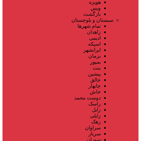
هویزه
ویس
بازگشت
سیستان و بلوچستان
تمام شهر‌ها
زاهدان
ادیمی
اسپکه
ایرانشهر
بزمان
بمپور
بنت
پیشین
جالق
چابهار
خاش
دوست محمد
راسک
زابل
زابلی
زهک
سراوان
سرباز
سوران