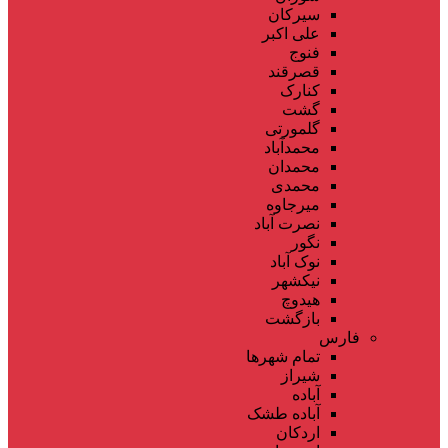
سیرکان
علی اکبر
فنوج
قصرقند
کنارک
گشت
گلمورتی
محمدآباد
محمدان
محمدی
میرجاوه
نصرت آباد
نگور
نوک آباد
نیکشهر
هیدوچ
بازگشت
فارس
تمام شهر‌ها
شیراز
آباده
آباده طشک
اردکان