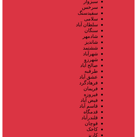
سبزوار
سرخس
سفیدسنگ
سلامی
سلطان آباد
سنگان
شادمهر
شاندیز
ششتمد
شهرآباد
شهرزو
صالح آباد
طرقبه
عشق آباد
فرهادگرد
فریمان
فیروزه
فیض آباد
قاسم آباد
قدمگاه
قلندرآباد
قوچان
کاخک
کاریز