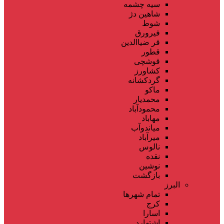
سیه چشمه
شاهین دژ
شوط
فیرورق
قر ضیاالدین
قطور
قوشچی
کشاورز
گردکشانه
ماکو
محمدیار
محمودآباد
مهاباد
میاندوآب
میرآباد
نالوس
نقده
نوشین
بازگشت
البرز
تمام شهر‌ها
کرج
اسارا
اشتهارد