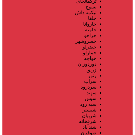
ترکمانچای
تسوج
تیکمه داش
جلفا
خاروانا
خامنه
خراجو
خسروشهر
خضرلو
خمارلو
خواجه
دوزدوزان
زرنق
زنوز
سراب
سردرود
سهند
سیس
سیه رود
شبستر
شربیان
شرفخانه
شندآباد
صوفیان