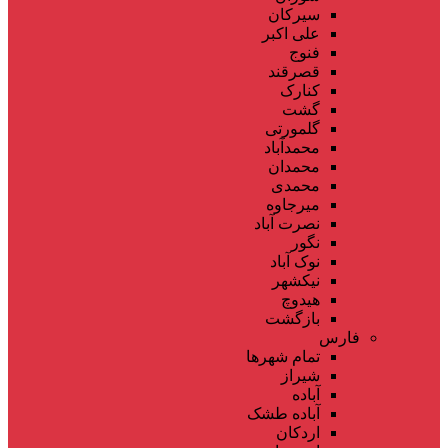
سیرکان
علی اکبر
فنوج
قصرقند
کنارک
گشت
گلمورتی
محمدآباد
محمدان
محمدی
میرجاوه
نصرت آباد
نگور
نوک آباد
نیکشهر
هیدوچ
بازگشت
فارس
تمام شهر‌ها
شیراز
آباده
آباده طشک
اردکان