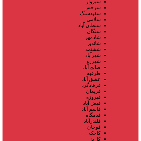
سبزوار
سرخس
سفیدسنگ
سلامی
سلطان آباد
سنگان
شادمهر
شاندیز
ششتمد
شهرآباد
شهرزو
صالح آباد
طرقبه
عشق آباد
فرهادگرد
فریمان
فیروزه
فیض آباد
قاسم آباد
قدمگاه
قلندرآباد
قوچان
کاخک
کاریز