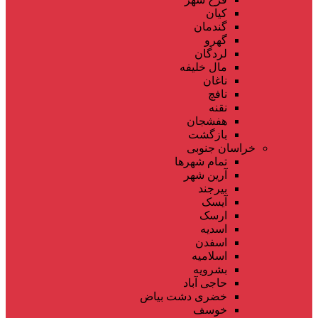
کیان
گندمان
گهرو
لردگان
مال خلیفه
ناغان
نافچ
نقنه
هفشجان
بازگشت
خراسان جنوبی
تمام شهر‌ها
آرین شهر
بیرجند
آیسک
ارسک
اسدیه
اسفدن
اسلامیه
بشرویه
حاجی آباد
خضری دشت بیاض
خوسف