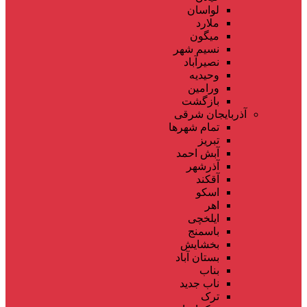
لواسان
ملارد
میگون
نسیم شهر
نصیرآباد
وحیدیه
ورامین
بازگشت
آذربایجان شرقی
تمام شهر‌ها
تبریز
آبش احمد
آذرشهر
آقکند
اسکو
اهر
ایلخچی
باسمنج
بخشایش
بستان آباد
بناب
ناب جدید
ترک