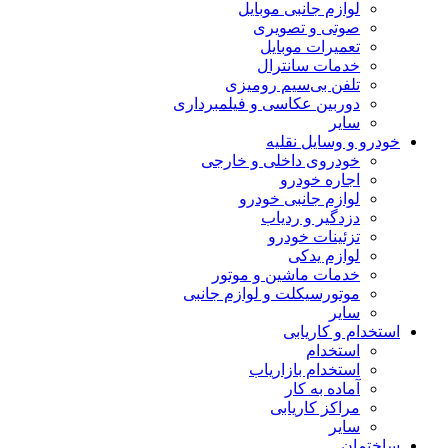
لوازم جانبی موبایل
صوتی و تصویری
تعمیرات موبایل
خدمات سانترال
تلفن بی‌سیم رومیزی
دوربین عکاسی و فیلمبرداری
سایر
خودرو و وسایل نقلیه
خودروی داخلی و خارجی
اجاره خودرو
لوازم جانبی خودرو
دزدگیر و ردیاب
تزئینات خودرو
لوازم یدکی
خدمات ماشین و موتور
موتورسیکلت و لوازم جانبی
سایر
استخدام و کاریابی
استخدام
استخدام بازاریاب
آماده به کار
مراکز کاریابی
سایر
ساختمان