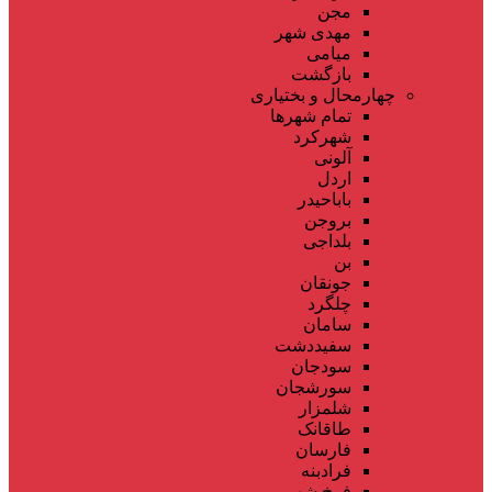
مجن
مهدی شهر
میامی
بازگشت
چهارمحال و بختیاری
تمام شهر‌ها
شهرکرد
آلونی
اردل
باباحیدر
بروجن
بلداجی
بن
جونقان
چلگرد
سامان
سفیددشت
سودجان
سورشجان
شلمزار
طاقانک
فارسان
فرادبنه
فرخ شهر