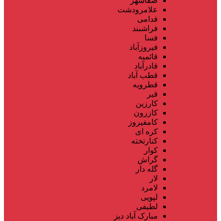
صفاشهر
علامرودشت
فدامی
فراشبند
فسا
فیروزآباد
قائمیه
قادرآباد
قطب آباد
قطرویه
قیر
کارزین
کازرون
کامفیروز
کره ای
کنارتخته
کوار
گراش
گله دار
لار
لامرد
لپویی
لطیفی
مبارک آباد دیز