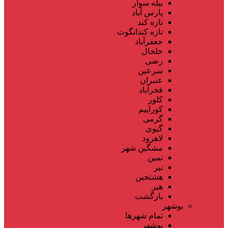
بیله سوار
پارس آباد
تازه کند
تازه کندانگوت
جعفرآباد
خلخال
رضی
سرعین
عنبران
فخرآباد
کلور
کوراییم
گرمی
گیوی
لاهرود
مشگین شهر
نمین
نیر
هشتجین
هیر
بازگشت
بوشهر
تمام شهر‌ها
بوشهر