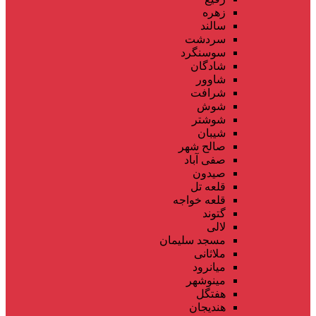
زهره
سالند
سردشت
سوسنگرد
شادگان
شاوور
شرافت
شوش
شوشتر
شیبان
صالح شهر
صفی آباد
صیدون
قلعه تل
قلعه خواجه
گتوند
لالی
مسجد سلیمان
ملاثانی
میانرود
مینوشهر
هفتگل
هندیجان