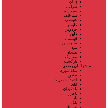
زهان
سرایان
سربیشه
سه قلعه
شوسف
طبس
فردوس
قاین
قهستان
محمدشهر
مود
نهبندان
نیمبلوک
بازگشت
خراسان رضوی
تمام شهر‌ها
مشهد
احمدآباد صولت
انابد
باجگیران
باخرز
بار
بایگ
بجستان