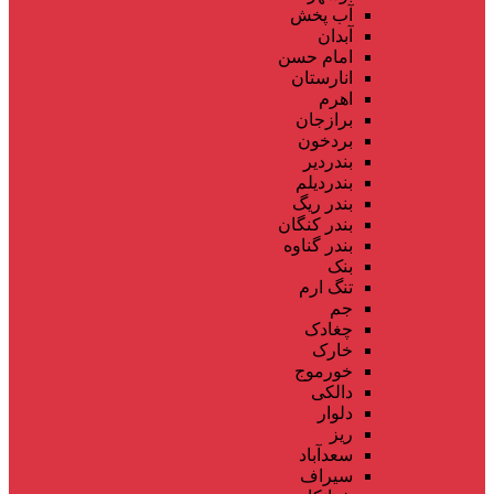
آب پخش
آبدان
امام حسن
انارستان
اهرم
برازجان
بردخون
بندردیر
بندردیلم
بندر ریگ
بندر کنگان
بندر گناوه
بنک
تنگ ارم
جم
چغادک
خارک
خورموج
دالکی
دلوار
ریز
سعدآباد
سیراف