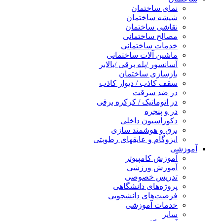
نمای ساختمان
شیشه ساختمان
نقاشی ساختمان
مصالح ساختمانی
خدمات ساختمانی
ماشین آلات ساختمانی
آسانسور /پله برقی /بالابر
بازسازی ساختمان
سقف کاذب / دیوار کاذب
در ضد سرقت
در اتوماتیک / کرکره برقی
در و پنجره
دکوراسیون داخلی
برق و هوشمند سازی
ایزوگام و عایقهای رطوبتی
آموزشی
آموزش کامپیوتر
آموزش ورزشی
تدریس خصوصی
پروژه‌های دانشگاهی
فرصت‌های دانشجویی
خدمات آموزشی
سایر