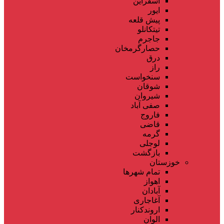
اسفراین
ایور
پیش قلعه
تیتکانلو
جاجرم
حصارگرمخان
درق
راز
سنخواست
شوقان
شیروان
صفی آباد
فاروج
قاضی
گرمه
لوجلی
بازگشت
خوزستان
تمام شهر‌ها
اهواز
آبادان
آغاجاری
اروندکنار
الوان