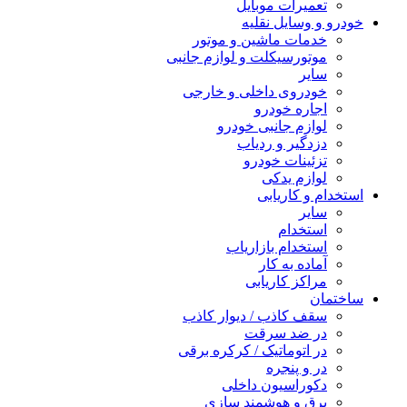
تعمیرات موبایل
خودرو و وسایل نقلیه
خدمات ماشین و موتور
موتورسیکلت و لوازم جانبی
سایر
خودروی داخلی و خارجی
اجاره خودرو
لوازم جانبی خودرو
دزدگیر و ردیاب
تزئینات خودرو
لوازم یدکی
استخدام و کاریابی
سایر
استخدام
استخدام بازاریاب
آماده به کار
مراکز کاریابی
ساختمان
سقف کاذب / دیوار کاذب
در ضد سرقت
در اتوماتیک / کرکره برقی
در و پنجره
دکوراسیون داخلی
برق و هوشمند سازی