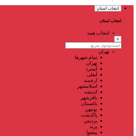
انتخاب استان
انتخاب استان
انتخاب همه
×
تهران
تمام شهر‌ها
تهران
آبسرد
آبعلی
ارجمند
اسلامشهر
اندیشه
باقرشهر
باغستان
بومهن
پاکدشت
پردیس
پرند
پیشوا