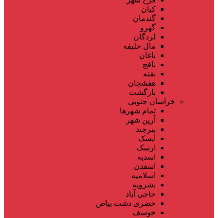
کیان
گندمان
گهرو
لردگان
مال خلیفه
ناغان
نافچ
نقنه
هفشجان
بازگشت
خراسان جنوبی
تمام شهر‌ها
آرین شهر
بیرجند
آیسک
ارسک
اسدیه
اسفدن
اسلامیه
بشرویه
حاجی آباد
خضری دشت بیاض
خوسف