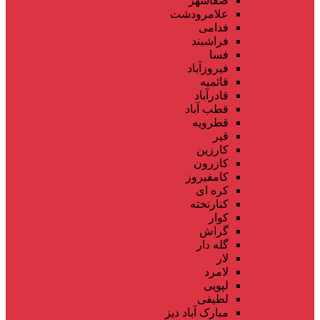
صفاشهر
علامرودشت
فدامی
فراشبند
فسا
فیروزآباد
قائمیه
قادرآباد
قطب آباد
قطرویه
قیر
کارزین
کازرون
کامفیروز
کره ای
کنارتخته
کوار
گراش
گله دار
لار
لامرد
لپویی
لطیفی
مبارک آباد دیز