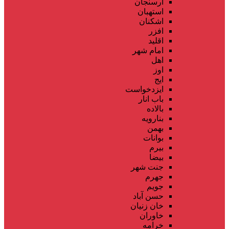
ارسنجان
استهبان
اشکنان
افزر
اقلید
امام شهر
اهل
اوز
ایج
ایزدخواست
باب انار
بالاده
بنارویه
بهمن
بوانات
بیرم
بیضا
جنت شهر
جهرم
جویم
حسن آباد
خان زنیان
خاوران
خرامه