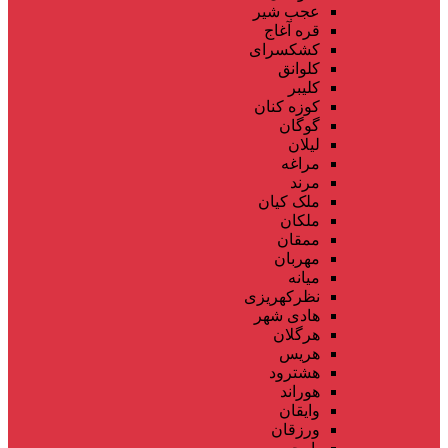
عجب شیر
قره آغاج
کشکسرای
کلوانق
کلیبر
کوزه کنان
گوگان
لیلان
مراغه
مرند
ملک کیان
ملکان
ممقان
مهربان
میانه
نظرکهریزی
هادی شهر
هرگلان
هریس
هشترود
هوراند
وایقان
ورزقان