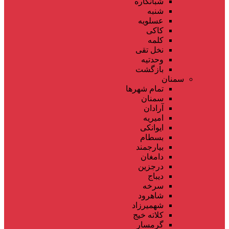
شبانکاره
شنبه
عسلویه
کاکی
کلمه
نخل تقی
وحدتیه
بازگشت
سمنان
تمام شهر‌ها
سمنان
آرادان
امیریه
ایوانکی
بسطام
بیارجمند
دامغان
درجزین
دیباج
سرخه
شاهرود
شهمیرزاد
کلاته خیج
گرمسار