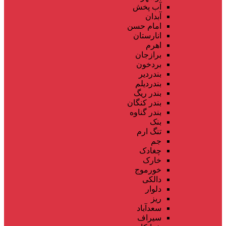
آب پخش
آبدان
امام حسن
انارستان
اهرم
برازجان
بردخون
بندردیر
بندردیلم
بندر ریگ
بندر کنگان
بندر گناوه
بنک
تنگ ارم
جم
چغادک
خارک
خورموج
دالکی
دلوار
ریز
سعدآباد
سیراف