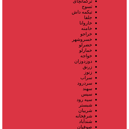
ترکمانچای
تسوج
تیکمه داش
جلفا
خاروانا
خامنه
خراجو
خسروشهر
خضرلو
خمارلو
خواجه
دوزدوزان
زرنق
زنوز
سراب
سردرود
سهند
سیس
سیه رود
شبستر
شربیان
شرفخانه
شندآباد
صوفیان