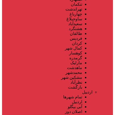
تنکمان
تهراندشت
چهارباغ
ساوجبلاغ
سعیدآباد
هشتگرد
طالقان
فردیس
کردان
کمال شهر
کوهسار
گرمدره
مارلیک
ماهدشت
محمدشهر
مشکین شهر
نظرآباد
بازگشت
اردبیل
تمام شهر‌ها
اردبیل
آبی بیگلو
اصلان دوز