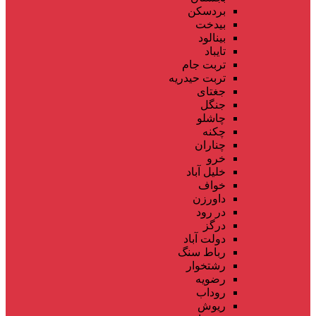
بردسکن
بیدخت
بینالود
تایباد
تربت جام
تربت حیدریه
جغتای
جنگل
چاشلو
چکنه
چناران
خرو
خلیل آباد
خواف
داورزن
در رود
درگز
دولت آباد
رباط سنگ
رشتخوار
رضویه
روداب
ریوش