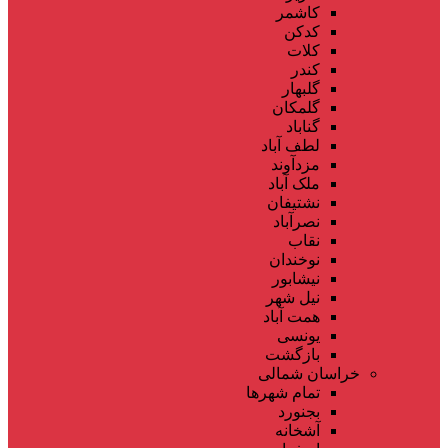
کاشمر
کدکن
کلات
کندر
گلبهار
گلمکان
گناباد
لطف آباد
مزدآوند
ملک آباد
نشتیفان
نصرآباد
نقاب
نوخندان
نیشابور
نیل شهر
همت آباد
یونسی
بازگشت
خراسان شمالی
تمام شهر‌ها
بجنورد
آشخانه