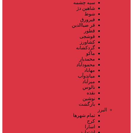
سیه چشمه
شاهین دژ
شوط
فیرورق
قر ضیاالدین
قطور
قوشچی
کشاورز
گردکشانه
ماکو
محمدیار
محمودآباد
مهاباد
میاندوآب
میرآباد
نالوس
نقده
نوشین
بازگشت
البرز
تمام شهر‌ها
کرج
اسارا
اشتهارد