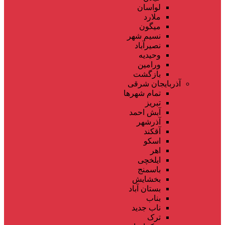
لواسان
ملارد
میگون
نسیم شهر
نصیرآباد
وحیدیه
ورامین
بازگشت
آذربایجان شرقی
تمام شهر‌ها
تبریز
آبش احمد
آذرشهر
آقکند
اسکو
اهر
ایلخچی
باسمنج
بخشایش
بستان آباد
بناب
ناب جدید
ترک