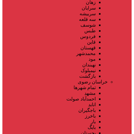
زهان
سرایان
سربیشه
سه قلعه
شوسف
طبس
فردوس
قاین
قهستان
محمدشهر
مود
نهبندان
نیمبلوک
بازگشت
خراسان رضوی
تمام شهر‌ها
مشهد
احمدآباد صولت
انابد
باجگیران
باخرز
بار
بایگ
بجستان