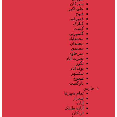
سیرکان
علی اکبر
فنوج
قصرقند
کنارک
گشت
گلمورتی
محمدآباد
محمدان
محمدی
میرجاوه
نصرت آباد
نگور
نوک آباد
نیکشهر
هیدوچ
بازگشت
فارس
تمام شهر‌ها
شیراز
آباده
آباده طشک
اردکان