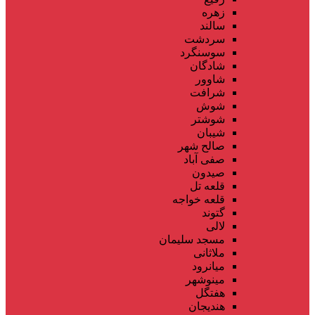
زهره
سالند
سردشت
سوسنگرد
شادگان
شاوور
شرافت
شوش
شوشتر
شیبان
صالح شهر
صفی آباد
صیدون
قلعه تل
قلعه خواجه
گتوند
لالی
مسجد سلیمان
ملاثانی
میانرود
مینوشهر
هفتگل
هندیجان