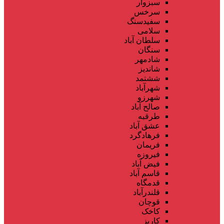
سبزوار
سرخس
سفیدسنگ
سلامی
سلطان آباد
سنگان
شادمهر
شاندیز
ششتمد
شهرآباد
شهرزو
صالح آباد
طرقبه
عشق آباد
فرهادگرد
فریمان
فیروزه
فیض آباد
قاسم آباد
قدمگاه
قلندرآباد
قوچان
کاخک
کاریز