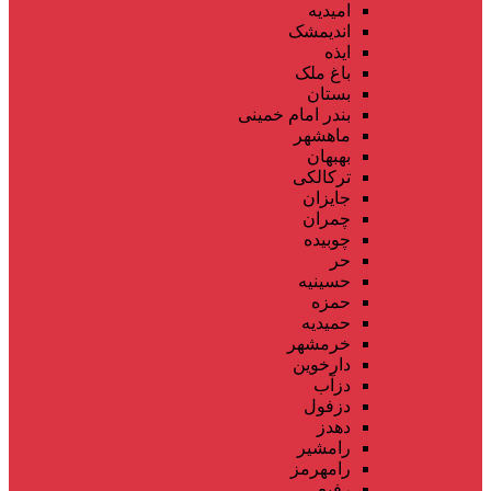
امیدیه
اندیمشک
ایذه
باغ ملک
بستان
بندر امام خمینی
ماهشهر
بهبهان
ترکالکی
جایزان
چمران
چوبیده
حر
حسینیه
حمزه
حمیدیه
خرمشهر
دارخوین
دزآب
دزفول
دهدز
رامشیر
رامهرمز
رفیع