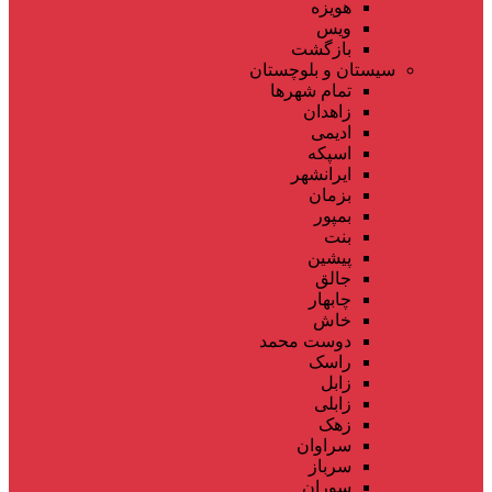
هویزه
ویس
بازگشت
سیستان و بلوچستان
تمام شهر‌ها
زاهدان
ادیمی
اسپکه
ایرانشهر
بزمان
بمپور
بنت
پیشین
جالق
چابهار
خاش
دوست محمد
راسک
زابل
زابلی
زهک
سراوان
سرباز
سوران