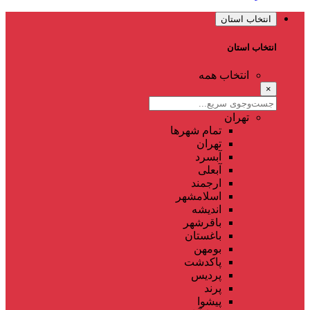
انتخاب استان
انتخاب استان
انتخاب همه
×
تهران
تمام شهر‌ها
تهران
آبسرد
آبعلی
ارجمند
اسلامشهر
اندیشه
باقرشهر
باغستان
بومهن
پاکدشت
پردیس
پرند
پیشوا