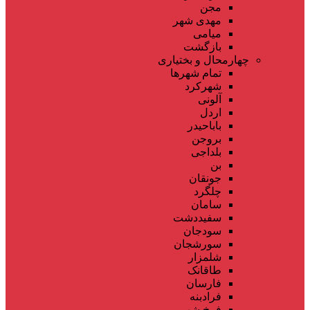
مجن
مهدی شهر
میامی
بازگشت
چهارمحال و بختیاری
تمام شهر‌ها
شهرکرد
آلونی
اردل
باباحیدر
بروجن
بلداجی
بن
جونقان
چلگرد
سامان
سفیددشت
سودجان
سورشجان
شلمزار
طاقانک
فارسان
فرادبنه
فرخ شهر