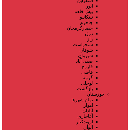
اسفراین
ایور
پیش قلعه
تیتکانلو
جاجرم
حصارگرمخان
درق
راز
سنخواست
شوقان
شیروان
صفی آباد
فاروج
قاضی
گرمه
لوجلی
بازگشت
خوزستان
تمام شهر‌ها
اهواز
آبادان
آغاجاری
اروندکنار
الوان