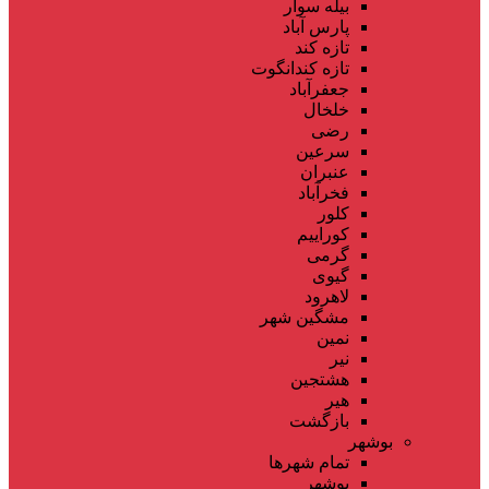
بیله سوار
پارس آباد
تازه کند
تازه کندانگوت
جعفرآباد
خلخال
رضی
سرعین
عنبران
فخرآباد
کلور
کوراییم
گرمی
گیوی
لاهرود
مشگین شهر
نمین
نیر
هشتجین
هیر
بازگشت
بوشهر
تمام شهر‌ها
بوشهر