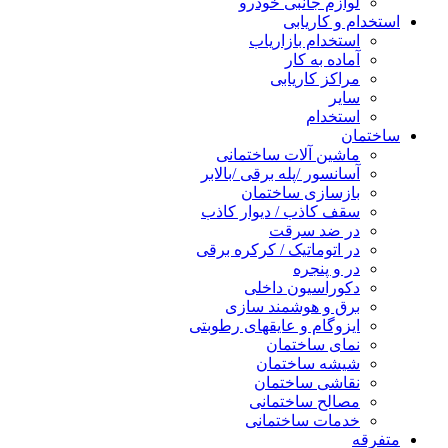
لوازم جانبی خودرو
استخدام و کاریابی
استخدام بازاریاب
آماده به کار
مراکز کاریابی
سایر
استخدام
ساختمان
ماشین آلات ساختمانی
آسانسور /پله برقی /بالابر
بازسازی ساختمان
سقف کاذب / دیوار کاذب
در ضد سرقت
در اتوماتیک / کرکره برقی
در و پنجره
دکوراسیون داخلی
برق و هوشمند سازی
ایزوگام و عایقهای رطوبتی
نمای ساختمان
شیشه ساختمان
نقاشی ساختمان
مصالح ساختمانی
خدمات ساختمانی
متفرقه