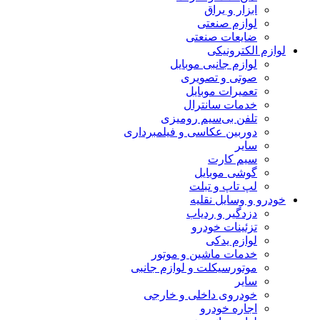
ابزار و یراق
لوازم صنعتی
ضایعات صنعتی
لوازم الکترونیکی
لوازم جانبی موبایل
صوتی و تصویری
تعمیرات موبایل
خدمات سانترال
تلفن بی‌سیم رومیزی
دوربین عکاسی و فیلمبرداری
سایر
سیم کارت
گوشی موبایل
لپ تاپ و تبلت
خودرو و وسایل نقلیه
دزدگیر و ردیاب
تزئینات خودرو
لوازم یدکی
خدمات ماشین و موتور
موتورسیکلت و لوازم جانبی
سایر
خودروی داخلی و خارجی
اجاره خودرو