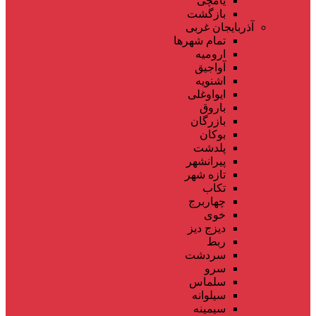
یامچی
بازگشت
آذربایجان غربی
تمام شهر‌ها
ارومیه
آواجیق
اشنویه
ایواوغلی
باروق
بازرگان
بوکان
پلدشت
پیرانشهر
تازه شهر
تکاب
چهاربرج
خوی
دیزج دیز
ربط
سردشت
سرو
سلماس
سیلوانه
سیمینه