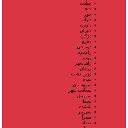
خشت
خنج
خور
داراب
داریان
دبیران
دژکرد
دهرم
دوبرجی
رامجرد
رونیز
زاهدشهر
زرقان
زرین دشت
سده
سروستان
سعادت شهر
سورمق
سیدان
ششده
شهرپیر
صدرا
صغاد