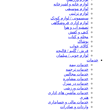
لوازم خانه و آشپزخانه
لوازم موسیقی
لوازم تزئینی
سیسمونی / لوازم کودک
لوازم اداری فروشگاهی
تصفیه آب و هوا
کیف و کفش
مجله و کتاب
پوشاک
کالای خواب
فرش / گلیم / قالیچه
لوازم چوبی / مبلمان
خدمات
خدمات بیمه
خدمات ترجمه
خدمات مجالس
خدمات مشاوره
خدمات در منزل
خدمات ورزشی
خدمات ماشین های اداری
هنری
خدمات مالی و حسابداری
واردات و صادرات