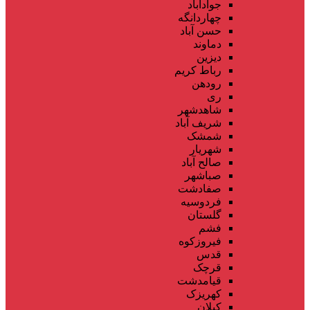
جوادآباد
چهاردانگه
حسن آباد
دماوند
دیزین
رباط کریم
رودهن
ری
شاهدشهر
شریف آباد
شمشک
شهریار
صالح آباد
صباشهر
صفادشت
فردوسیه
گلستان
فشم
فیروزکوه
قدس
قرچک
قیامدشت
کهریزک
کیلان