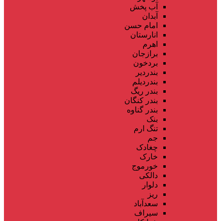
آب پخش
آبدان
امام حسن
انارستان
اهرم
برازجان
بردخون
بندردیر
بندردیلم
بندر ریگ
بندر کنگان
بندر گناوه
بنک
تنگ ارم
جم
چغادک
خارک
خورموج
دالکی
دلوار
ریز
سعدآباد
سیراف