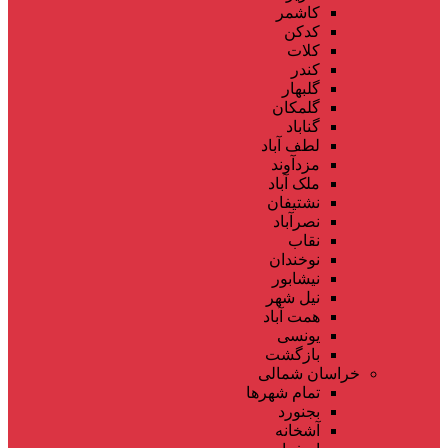
کاشمر
کدکن
کلات
کندر
گلبهار
گلمکان
گناباد
لطف آباد
مزدآوند
ملک آباد
نشتیفان
نصرآباد
نقاب
نوخندان
نیشابور
نیل شهر
همت آباد
یونسی
بازگشت
خراسان شمالی
تمام شهر‌ها
بجنورد
آشخانه