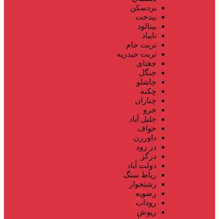
بردسکن
بیدخت
بینالود
تایباد
تربت جام
تربت حیدریه
جغتای
جنگل
چاشلو
چکنه
چناران
خرو
خلیل آباد
خواف
داورزن
در رود
درگز
دولت آباد
رباط سنگ
رشتخوار
رضویه
روداب
ریوش