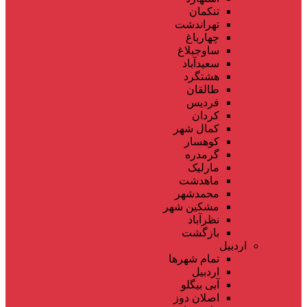
تنکمان
تهراندشت
چهارباغ
ساوجبلاغ
سعیدآباد
هشتگرد
طالقان
فردیس
کردان
کمال شهر
کوهسار
گرمدره
مارلیک
ماهدشت
محمدشهر
مشکین شهر
نظرآباد
بازگشت
اردبیل
تمام شهر‌ها
اردبیل
آبی بیگلو
اصلان دوز