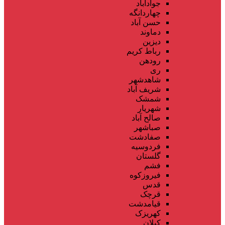
جوادآباد
چهاردانگه
حسن آباد
دماوند
دیزین
رباط کریم
رودهن
ری
شاهدشهر
شریف آباد
شمشک
شهریار
صالح آباد
صباشهر
صفادشت
فردوسیه
گلستان
فشم
فیروزکوه
قدس
قرچک
قیامدشت
کهریزک
کیلان