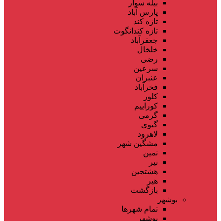
بیله سوار
پارس آباد
تازه کند
تازه کندانگوت
جعفرآباد
خلخال
رضی
سرعین
عنبران
فخرآباد
کلور
کوراییم
گرمی
گیوی
لاهرود
مشگین شهر
نمین
نیر
هشتجین
هیر
بازگشت
بوشهر
تمام شهر‌ها
بوشهر