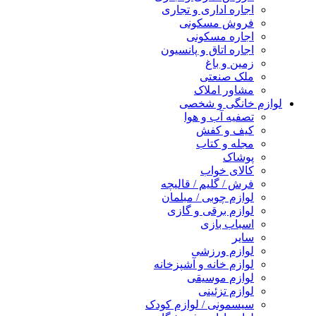
اجاره اداری و تجاری
فروش مسکونی
اجاره مسکونی
اجاره اتاق و پانسیون
زمین و باغ
ملک صنعتی
مشاور املاک
لوازم خانگی و شخصی
تصفیه آب و هوا
کیف و کفش
مجله و کتاب
پوشاک
کالای خواب
فرش / گلیم / قالیچه
لوازم چوبی / مبلمان
لوازم برقی و گازی
اسباب بازی
سایر
لوازم ورزشی
لوازم خانه و آشپزخانه
لوازم موسیقی
لوازم تزئینی
سیسمونی / لوازم کودک