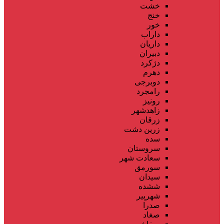
خشت
خنج
خور
داراب
داریان
دبیران
دژکرد
دهرم
دوبرجی
رامجرد
رونیز
زاهدشهر
زرقان
زرین دشت
سده
سروستان
سعادت شهر
سورمق
سیدان
ششده
شهرپیر
صدرا
صغاد