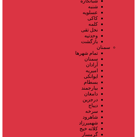
شبانکاره
شنبه
عسلویه
کاکی
کلمه
نخل تقی
وحدتیه
بازگشت
سمنان
تمام شهر‌ها
سمنان
آرادان
امیریه
ایوانکی
بسطام
بیارجمند
دامغان
درجزین
دیباج
سرخه
شاهرود
شهمیرزاد
کلاته خیج
گرمسار