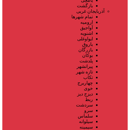
یامچی
بازگشت
آذربایجان غربی
تمام شهر‌ها
ارومیه
آواجیق
اشنویه
ایواوغلی
باروق
بازرگان
بوکان
پلدشت
پیرانشهر
تازه شهر
تکاب
چهاربرج
خوی
دیزج دیز
ربط
سردشت
سرو
سلماس
سیلوانه
سیمینه