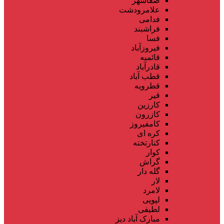
صفاشهر
علامرودشت
فدامی
فراشبند
فسا
فیروزآباد
قائمیه
قادرآباد
قطب آباد
قطرویه
قیر
کارزین
کازرون
کامفیروز
کره ای
کنارتخته
کوار
گراش
گله دار
لار
لامرد
لپویی
لطیفی
مبارک آباد دیز