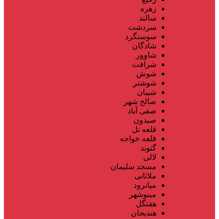
زهره
سالند
سردشت
سوسنگرد
شادگان
شاوور
شرافت
شوش
شوشتر
شیبان
صالح شهر
صفی آباد
صیدون
قلعه تل
قلعه خواجه
گتوند
لالی
مسجد سلیمان
ملاثانی
میانرود
مینوشهر
هفتگل
هندیجان