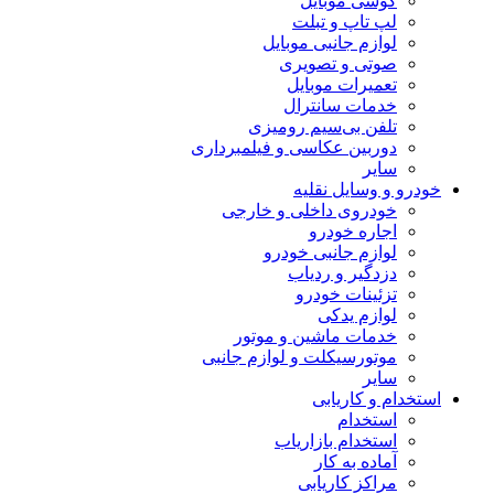
گوشی موبایل
لپ تاپ و تبلت
لوازم جانبی موبایل
صوتی و تصویری
تعمیرات موبایل
خدمات سانترال
تلفن بی‌سیم رومیزی
دوربین عکاسی و فیلمبرداری
سایر
خودرو و وسایل نقلیه
خودروی داخلی و خارجی
اجاره خودرو
لوازم جانبی خودرو
دزدگیر و ردیاب
تزئینات خودرو
لوازم یدکی
خدمات ماشین و موتور
موتورسیکلت و لوازم جانبی
سایر
استخدام و کاریابی
استخدام
استخدام بازاریاب
آماده به کار
مراکز کاریابی