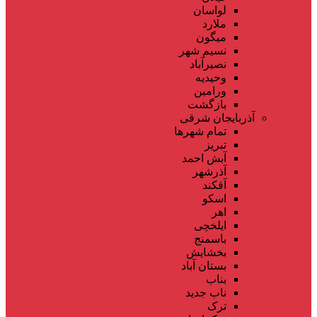
لواسان
ملارد
میگون
نسیم شهر
نصیرآباد
وحیدیه
ورامین
بازگشت
آذربایجان شرقی
تمام شهر‌ها
تبریز
آبش احمد
آذرشهر
آقکند
اسکو
اهر
ایلخچی
باسمنج
بخشایش
بستان آباد
بناب
ناب جدید
ترک