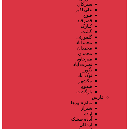
سیرکان
علی اکبر
فنوج
قصرقند
کنارک
گشت
گلمورتی
محمدآباد
محمدان
محمدی
میرجاوه
نصرت آباد
نگور
نوک آباد
نیکشهر
هیدوچ
بازگشت
فارس
تمام شهر‌ها
شیراز
آباده
آباده طشک
اردکان