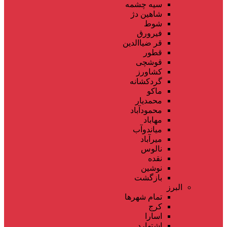
سیه چشمه
شاهین دژ
شوط
فیرورق
قر ضیاالدین
قطور
قوشچی
کشاورز
گردکشانه
ماکو
محمدیار
محمودآباد
مهاباد
میاندوآب
میرآباد
نالوس
نقده
نوشین
بازگشت
البرز
تمام شهر‌ها
کرج
اسارا
اشتهارد