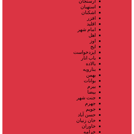
ارسنجان
استهبان
اشکنان
افزر
اقلید
امام شهر
اهل
اوز
ایج
ایزدخواست
باب انار
بالاده
بنارویه
بهمن
بوانات
بیرم
بیضا
جنت شهر
جهرم
جویم
حسن آباد
خان زنیان
خاوران
خرامه