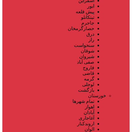
اسفراین
ایور
پیش قلعه
تیتکانلو
جاجرم
حصارگرمخان
درق
راز
سنخواست
شوقان
شیروان
صفی آباد
فاروج
قاضی
گرمه
لوجلی
بازگشت
خوزستان
تمام شهر‌ها
اهواز
آبادان
آغاجاری
اروندکنار
الوان