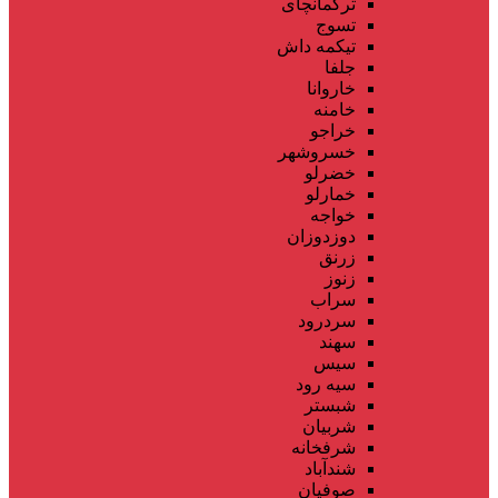
ترکمانچای
تسوج
تیکمه داش
جلفا
خاروانا
خامنه
خراجو
خسروشهر
خضرلو
خمارلو
خواجه
دوزدوزان
زرنق
زنوز
سراب
سردرود
سهند
سیس
سیه رود
شبستر
شربیان
شرفخانه
شندآباد
صوفیان