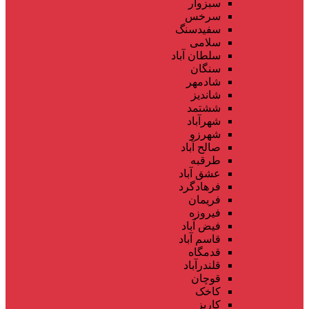
سبزوار
سرخس
سفیدسنگ
سلامی
سلطان آباد
سنگان
شادمهر
شاندیز
ششتمد
شهرآباد
شهرزو
صالح آباد
طرقبه
عشق آباد
فرهادگرد
فریمان
فیروزه
فیض آباد
قاسم آباد
قدمگاه
قلندرآباد
قوچان
کاخک
کاریز