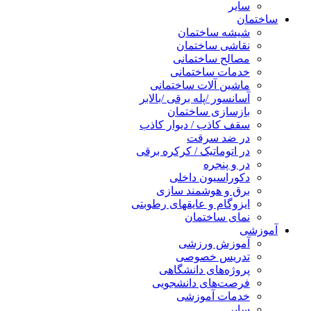
سایر
ساختمان
شیشه ساختمان
نقاشی ساختمان
مصالح ساختمانی
خدمات ساختمانی
ماشین آلات ساختمانی
آسانسور /پله برقی /بالابر
بازسازی ساختمان
سقف کاذب / دیوار کاذب
در ضد سرقت
در اتوماتیک / کرکره برقی
در و پنجره
دکوراسیون داخلی
برق و هوشمند سازی
ایزوگام و عایقهای رطوبتی
نمای ساختمان
آموزشی
آموزش ورزشی
تدریس خصوصی
پروژه‌های دانشگاهی
فرصت‌های دانشجویی
خدمات آموزشی
سایر