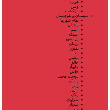
هویزه
ویس
بازگشت
سیستان و بلوچستان
تمام شهر‌ها
زاهدان
ادیمی
اسپکه
ایرانشهر
بزمان
بمپور
بنت
پیشین
جالق
چابهار
خاش
دوست محمد
راسک
زابل
زابلی
زهک
سراوان
سرباز
سوران