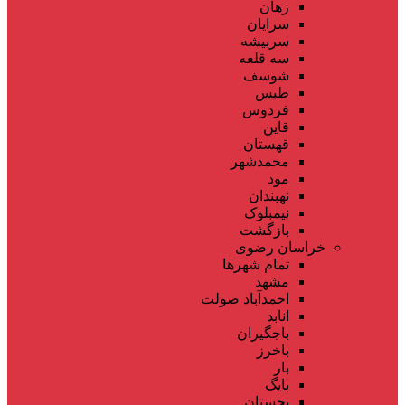
زهان
سرایان
سربیشه
سه قلعه
شوسف
طبس
فردوس
قاین
قهستان
محمدشهر
مود
نهبندان
نیمبلوک
بازگشت
خراسان رضوی
تمام شهر‌ها
مشهد
احمدآباد صولت
انابد
باجگیران
باخرز
بار
بایگ
بجستان