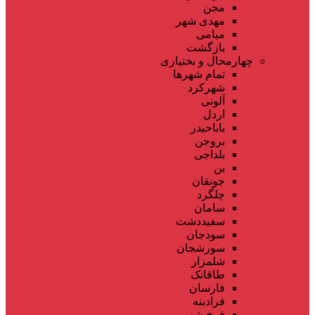
مجن
مهدی شهر
میامی
بازگشت
چهارمحال و بختیاری
تمام شهر‌ها
شهرکرد
آلونی
اردل
باباحیدر
بروجن
بلداجی
بن
جونقان
چلگرد
سامان
سفیددشت
سودجان
سورشجان
شلمزار
طاقانک
فارسان
فرادبنه
فرخ شهر