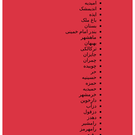
امیدیه
اندیمشک
ایذه
باغ ملک
بستان
بندر امام خمینی
ماهشهر
بهبهان
ترکالکی
جایزان
چمران
چوبیده
حر
حسینیه
حمزه
حمیدیه
خرمشهر
دارخوین
دزآب
دزفول
دهدز
رامشیر
رامهرمز
رفیع