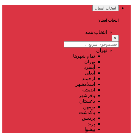
انتخاب استان
انتخاب استان
انتخاب همه
×
تهران
تمام شهر‌ها
تهران
آبسرد
آبعلی
ارجمند
اسلامشهر
اندیشه
باقرشهر
باغستان
بومهن
پاکدشت
پردیس
پرند
پیشوا