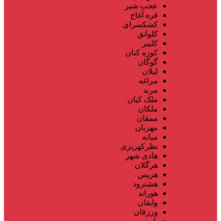
عجب شیر
قره آغاج
کشکسرای
کلوانق
کلیبر
کوزه کنان
گوگان
لیلان
مراغه
مرند
ملک کیان
ملکان
ممقان
مهربان
میانه
نظرکهریزی
هادی شهر
هرگلان
هریس
هشترود
هوراند
وایقان
ورزقان