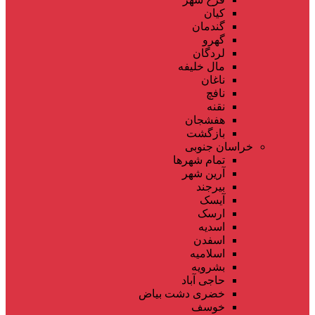
کیان
گندمان
گهرو
لردگان
مال خلیفه
ناغان
نافچ
نقنه
هفشجان
بازگشت
خراسان جنوبی
تمام شهر‌ها
آرین شهر
بیرجند
آیسک
ارسک
اسدیه
اسفدن
اسلامیه
بشرویه
حاجی آباد
خضری دشت بیاض
خوسف