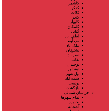
کاشمر
کدکن
کلات
کندر
گلبهار
گلمکان
گناباد
لطف آباد
مزدآوند
ملک آباد
نشتیفان
نصرآباد
نقاب
نوخندان
نیشابور
نیل شهر
همت آباد
یونسی
بازگشت
خراسان شمالی
تمام شهر‌ها
بجنورد
آشخانه