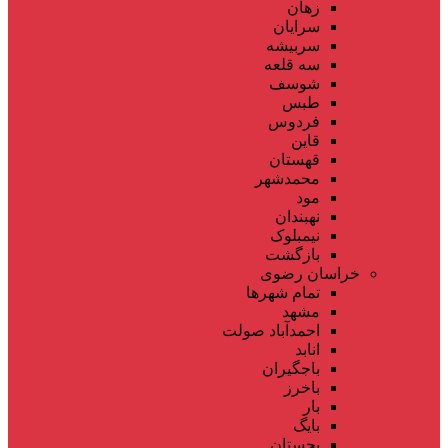
زهان
سرایان
سربیشه
سه قلعه
شوسف
طبس
فردوس
قاین
قهستان
محمدشهر
مود
نهبندان
نیمبلوک
بازگشت
خراسان رضوی
تمام شهر‌ها
مشهد
احمدآباد صولت
انابد
باجگیران
باخرز
بار
بایگ
بجستان