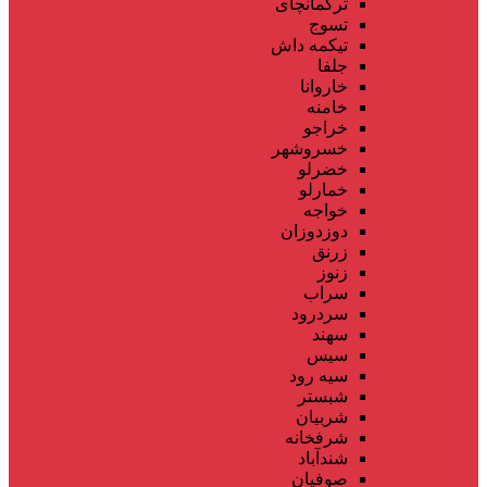
ترکمانچای
تسوج
تیکمه داش
جلفا
خاروانا
خامنه
خراجو
خسروشهر
خضرلو
خمارلو
خواجه
دوزدوزان
زرنق
زنوز
سراب
سردرود
سهند
سیس
سیه رود
شبستر
شربیان
شرفخانه
شندآباد
صوفیان