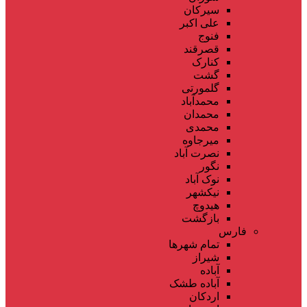
سیرکان
علی اکبر
فنوج
قصرقند
کنارک
گشت
گلمورتی
محمدآباد
محمدان
محمدی
میرجاوه
نصرت آباد
نگور
نوک آباد
نیکشهر
هیدوچ
بازگشت
فارس
تمام شهر‌ها
شیراز
آباده
آباده طشک
اردکان