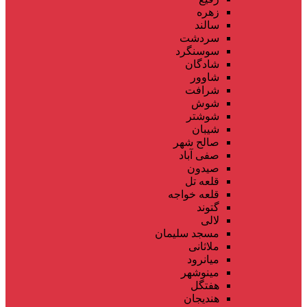
زهره
سالند
سردشت
سوسنگرد
شادگان
شاوور
شرافت
شوش
شوشتر
شیبان
صالح شهر
صفی آباد
صیدون
قلعه تل
قلعه خواجه
گتوند
لالی
مسجد سلیمان
ملاثانی
میانرود
مینوشهر
هفتگل
هندیجان