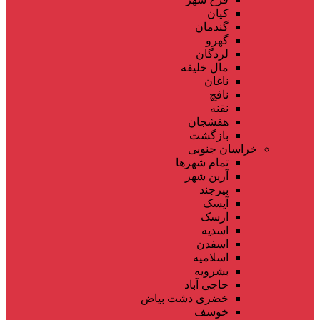
کیان
گندمان
گهرو
لردگان
مال خلیفه
ناغان
نافچ
نقنه
هفشجان
بازگشت
خراسان جنوبی
تمام شهر‌ها
آرین شهر
بیرجند
آیسک
ارسک
اسدیه
اسفدن
اسلامیه
بشرویه
حاجی آباد
خضری دشت بیاض
خوسف