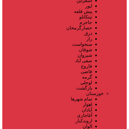
اسفراین
ایور
پیش قلعه
تیتکانلو
جاجرم
حصارگرمخان
درق
راز
سنخواست
شوقان
شیروان
صفی آباد
فاروج
قاضی
گرمه
لوجلی
بازگشت
خوزستان
تمام شهر‌ها
اهواز
آبادان
آغاجاری
اروندکنار
الوان