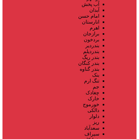
آب پخش
آبدان
امام حسن
انارستان
اهرم
برازجان
بردخون
بندردیر
بندردیلم
بندر ریگ
بندر کنگان
بندر گناوه
بنک
تنگ ارم
جم
چغادک
خارک
خورموج
دالکی
دلوار
ریز
سعدآباد
سیراف