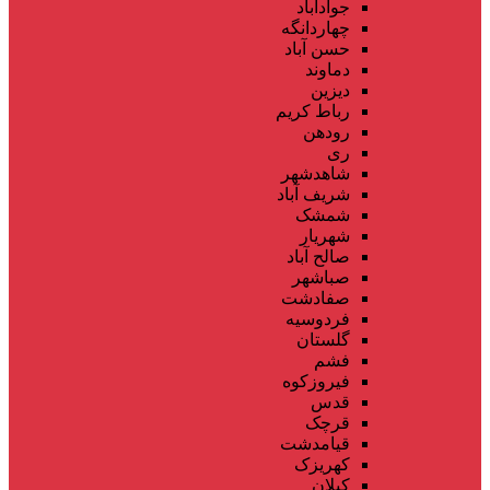
جوادآباد
چهاردانگه
حسن آباد
دماوند
دیزین
رباط کریم
رودهن
ری
شاهدشهر
شریف آباد
شمشک
شهریار
صالح آباد
صباشهر
صفادشت
فردوسیه
گلستان
فشم
فیروزکوه
قدس
قرچک
قیامدشت
کهریزک
کیلان