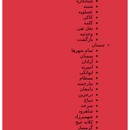
شبانکاره
شنبه
عسلویه
کاکی
کلمه
نخل تقی
وحدتیه
بازگشت
سمنان
تمام شهر‌ها
سمنان
آرادان
امیریه
ایوانکی
بسطام
بیارجمند
دامغان
درجزین
دیباج
سرخه
شاهرود
شهمیرزاد
کلاته خیج
گرمسار