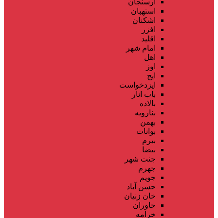
ارسنجان
استهبان
اشکنان
افزر
اقلید
امام شهر
اهل
اوز
ایج
ایزدخواست
باب انار
بالاده
بنارویه
بهمن
بوانات
بیرم
بیضا
جنت شهر
جهرم
جویم
حسن آباد
خان زنیان
خاوران
خرامه