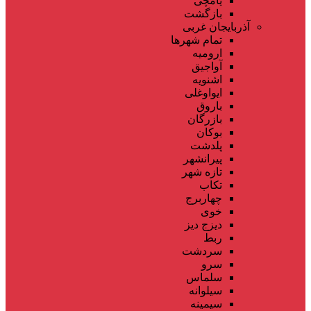
یامچی
بازگشت
آذربایجان غربی
تمام شهر‌ها
ارومیه
آواجیق
اشنویه
ایواوغلی
باروق
بازرگان
بوکان
پلدشت
پیرانشهر
تازه شهر
تکاب
چهاربرج
خوی
دیزج دیز
ربط
سردشت
سرو
سلماس
سیلوانه
سیمینه