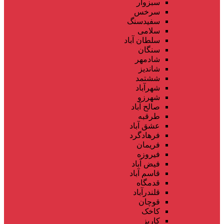
سبزوار
سرخس
سفیدسنگ
سلامی
سلطان آباد
سنگان
شادمهر
شاندیز
ششتمد
شهرآباد
شهرزو
صالح آباد
طرقبه
عشق آباد
فرهادگرد
فریمان
فیروزه
فیض آباد
قاسم آباد
قدمگاه
قلندرآباد
قوچان
کاخک
کاریز