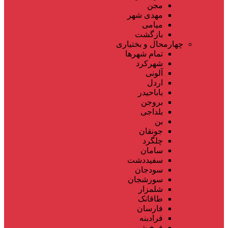
مجن
مهدی شهر
میامی
بازگشت
چهارمحال و بختیاری
تمام شهر‌ها
شهرکرد
آلونی
اردل
باباحیدر
بروجن
بلداجی
بن
جونقان
چلگرد
سامان
سفیددشت
سودجان
سورشجان
شلمزار
طاقانک
فارسان
فرادبنه
فرخ شهر