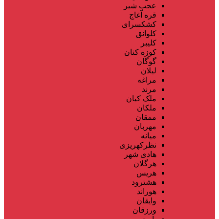
عجب شیر
قره آغاج
کشکسرای
کلوانق
کلیبر
کوزه کنان
گوگان
لیلان
مراغه
مرند
ملک کیان
ملکان
ممقان
مهربان
میانه
نظرکهریزی
هادی شهر
هرگلان
هریس
هشترود
هوراند
وایقان
ورزقان