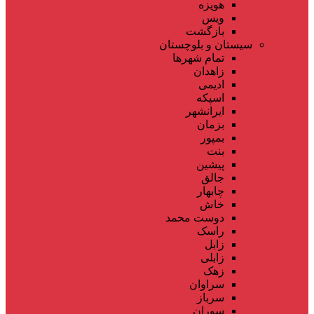
هویزه
ویس
بازگشت
سیستان و بلوچستان
تمام شهر‌ها
زاهدان
ادیمی
اسپکه
ایرانشهر
بزمان
بمپور
بنت
پیشین
جالق
چابهار
خاش
دوست محمد
راسک
زابل
زابلی
زهک
سراوان
سرباز
سوران