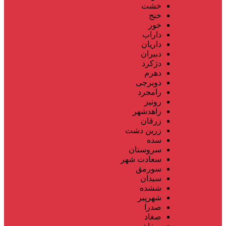
خشت
خنج
خور
داراب
داریان
دبیران
دژکرد
دهرم
دوبرجی
رامجرد
رونیز
زاهدشهر
زرقان
زرین دشت
سده
سروستان
سعادت شهر
سورمق
سیدان
ششده
شهرپیر
صدرا
صغاد