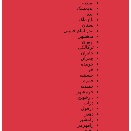
امیدیه
اندیمشک
ایذه
باغ ملک
بستان
بندر امام خمینی
ماهشهر
بهبهان
ترکالکی
جایزان
چمران
چوبیده
حر
حسینیه
حمزه
حمیدیه
خرمشهر
دارخوین
دزآب
دزفول
دهدز
رامشیر
رامهرمز
رفیع