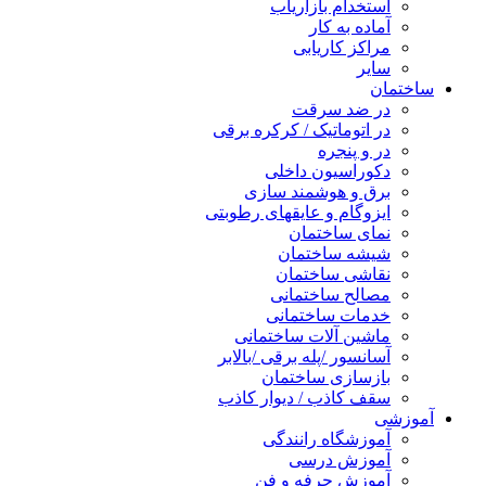
استخدام بازاریاب
آماده به کار
مراکز کاریابی
سایر
ساختمان
در ضد سرقت
در اتوماتیک / کرکره برقی
در و پنجره
دکوراسیون داخلی
برق و هوشمند سازی
ایزوگام و عایقهای رطوبتی
نمای ساختمان
شیشه ساختمان
نقاشی ساختمان
مصالح ساختمانی
خدمات ساختمانی
ماشین آلات ساختمانی
آسانسور /پله برقی /بالابر
بازسازی ساختمان
سقف کاذب / دیوار کاذب
آموزشی
آموزشگاه رانندگی
آموزش درسی
آموزش حرفه و فن