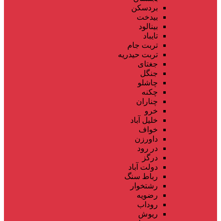
بردسکن
بیدخت
بینالود
تایباد
تربت جام
تربت حیدریه
جغتای
جنگل
چاشلو
چکنه
چناران
خرو
خلیل آباد
خواف
داورزن
در رود
درگز
دولت آباد
رباط سنگ
رشتخوار
رضویه
روداب
ریوش