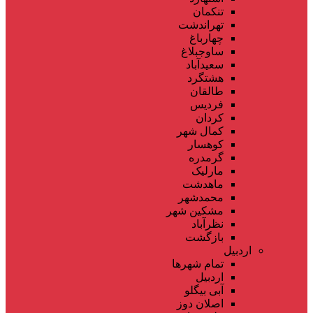
تنکمان
تهراندشت
چهارباغ
ساوجبلاغ
سعیدآباد
هشتگرد
طالقان
فردیس
کردان
کمال شهر
کوهسار
گرمدره
مارلیک
ماهدشت
محمدشهر
مشکین شهر
نظرآباد
بازگشت
اردبیل
تمام شهر‌ها
اردبیل
آبی بیگلو
اصلان دوز