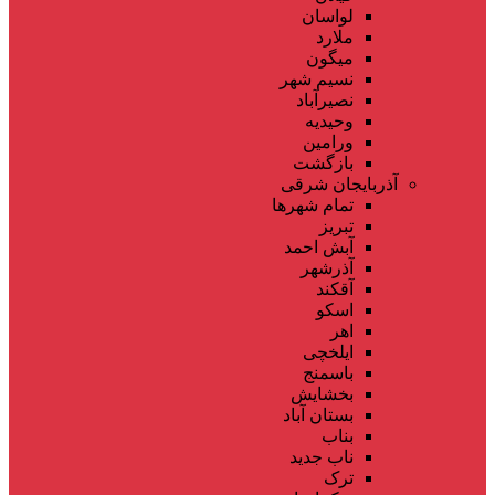
لواسان
ملارد
میگون
نسیم شهر
نصیرآباد
وحیدیه
ورامین
بازگشت
آذربایجان شرقی
تمام شهر‌ها
تبریز
آبش احمد
آذرشهر
آقکند
اسکو
اهر
ایلخچی
باسمنج
بخشایش
بستان آباد
بناب
ناب جدید
ترک