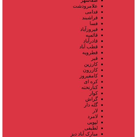
صفاشهر
علامرودشت
فدامی
فراشبند
فسا
فیروزآباد
قائمیه
قادرآباد
قطب آباد
قطرویه
قیر
کارزین
کازرون
کامفیروز
کره ای
کنارتخته
کوار
گراش
گله دار
لار
لامرد
لپویی
لطیفی
مبارک آباد دیز