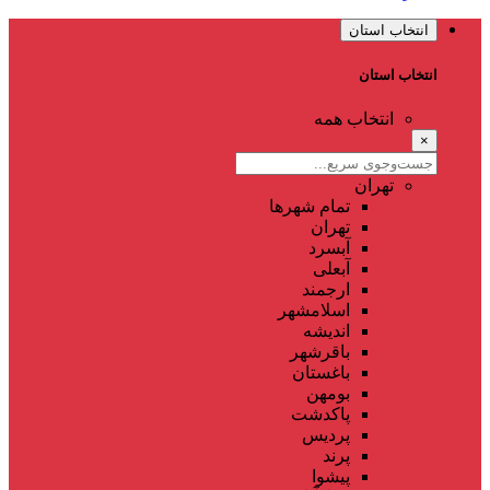
انتخاب استان
انتخاب استان
انتخاب همه
×
تهران
تمام شهر‌ها
تهران
آبسرد
آبعلی
ارجمند
اسلامشهر
اندیشه
باقرشهر
باغستان
بومهن
پاکدشت
پردیس
پرند
پیشوا