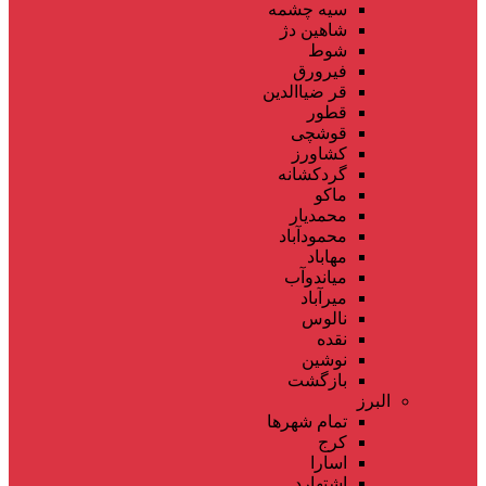
سیه چشمه
شاهین دژ
شوط
فیرورق
قر ضیاالدین
قطور
قوشچی
کشاورز
گردکشانه
ماکو
محمدیار
محمودآباد
مهاباد
میاندوآب
میرآباد
نالوس
نقده
نوشین
بازگشت
البرز
تمام شهر‌ها
کرج
اسارا
اشتهارد