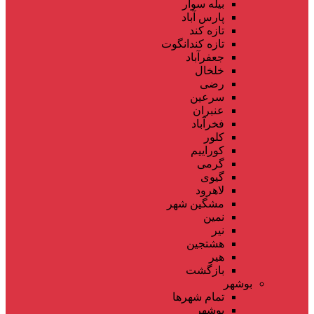
بیله سوار
پارس آباد
تازه کند
تازه کندانگوت
جعفرآباد
خلخال
رضی
سرعین
عنبران
فخرآباد
کلور
کوراییم
گرمی
گیوی
لاهرود
مشگین شهر
نمین
نیر
هشتجین
هیر
بازگشت
بوشهر
تمام شهر‌ها
بوشهر