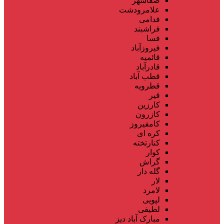
صفاشهر
علامرودشت
فدامی
فراشبند
فسا
فیروزآباد
قائمیه
قادرآباد
قطب آباد
قطرویه
قیر
کارزین
کازرون
کامفیروز
کره ای
کنارتخته
کوار
گراش
گله دار
لار
لامرد
لپویی
لطیفی
مبارک آباد دیز