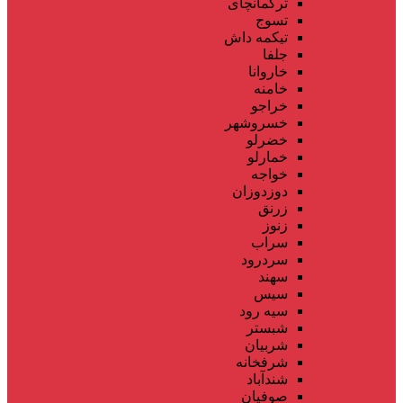
ترکمانچای
تسوج
تیکمه داش
جلفا
خاروانا
خامنه
خراجو
خسروشهر
خضرلو
خمارلو
خواجه
دوزدوزان
زرنق
زنوز
سراب
سردرود
سهند
سیس
سیه رود
شبستر
شربیان
شرفخانه
شندآباد
صوفیان