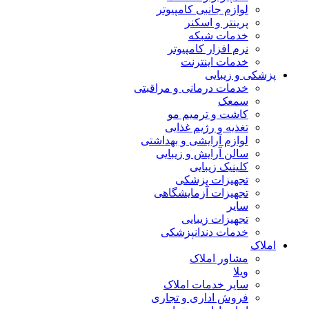
لوازم جانبی کامپیوتر
پرینتر و اسکنر
خدمات شبکه
نرم افزار کامپیوتر
خدمات اینترنت
پزشکی و زیبایی
خدمات درمانی و مراقبتی
سمعک
کاشت و ترمیم مو
تغذیه و رژیم غذایی
لوازم آرایشی و بهداشتی
سالن آرایش و زیبایی
کلینیک زیبایی
تجهیزات پزشکی
تجهیزات آزمایشگاهی
سایر
تجهیزات زیبایی
خدمات دندانپزشکی
املاک
مشاور املاک
ویلا
سایر خدمات املاک
فروش اداری و تجاری