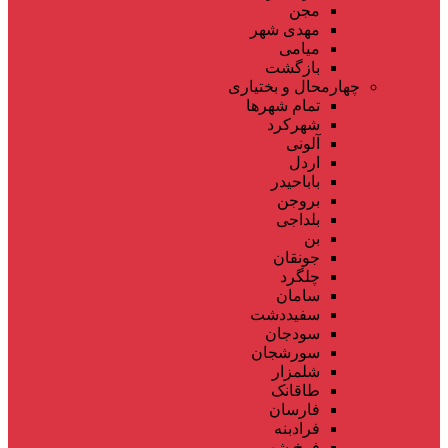
مجن
مهدی شهر
میامی
بازگشت
چهارمحال و بختیاری
تمام شهر‌ها
شهرکرد
آلونی
اردل
باباحیدر
بروجن
بلداجی
بن
جونقان
چلگرد
سامان
سفیددشت
سودجان
سورشجان
شلمزار
طاقانک
فارسان
فرادبنه
فرخ شهر