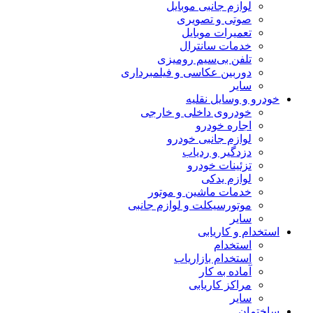
لوازم جانبی موبایل
صوتی و تصویری
تعمیرات موبایل
خدمات سانترال
تلفن بی‌سیم رومیزی
دوربین عکاسی و فیلمبرداری
سایر
خودرو و وسایل نقلیه
خودروی داخلی و خارجی
اجاره خودرو
لوازم جانبی خودرو
دزدگیر و ردیاب
تزئینات خودرو
لوازم یدکی
خدمات ماشین و موتور
موتورسیکلت و لوازم جانبی
سایر
استخدام و کاریابی
استخدام
استخدام بازاریاب
آماده به کار
مراکز کاریابی
سایر
ساختمان