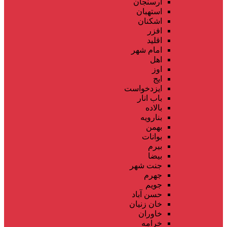
ارسنجان
استهبان
اشکنان
افزر
اقلید
امام شهر
اهل
اوز
ایج
ایزدخواست
باب انار
بالاده
بنارویه
بهمن
بوانات
بیرم
بیضا
جنت شهر
جهرم
جویم
حسن آباد
خان زنیان
خاوران
خرامه