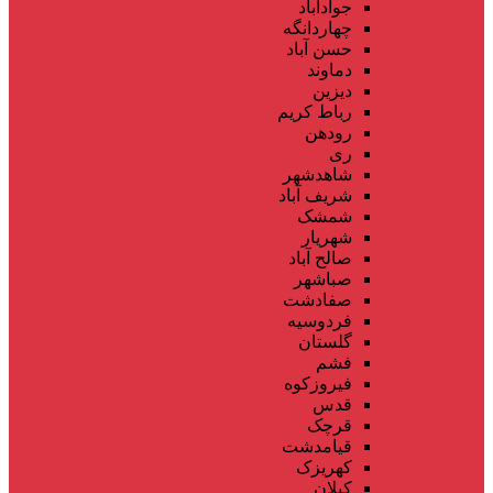
جوادآباد
چهاردانگه
حسن آباد
دماوند
دیزین
رباط کریم
رودهن
ری
شاهدشهر
شریف آباد
شمشک
شهریار
صالح آباد
صباشهر
صفادشت
فردوسیه
گلستان
فشم
فیروزکوه
قدس
قرچک
قیامدشت
کهریزک
کیلان