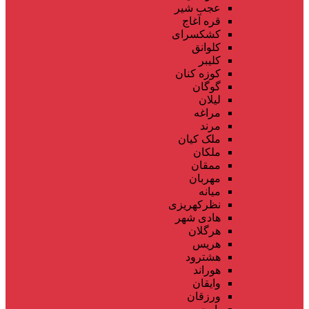
عجب شیر
قره آغاج
کشکسرای
کلوانق
کلیبر
کوزه کنان
گوگان
لیلان
مراغه
مرند
ملک کیان
ملکان
ممقان
مهربان
میانه
نظرکهریزی
هادی شهر
هرگلان
هریس
هشترود
هوراند
وایقان
ورزقان