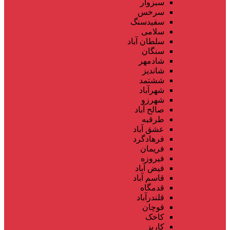
سبزوار
سرخس
سفیدسنگ
سلامی
سلطان آباد
سنگان
شادمهر
شاندیز
ششتمد
شهرآباد
شهرزو
صالح آباد
طرقبه
عشق آباد
فرهادگرد
فریمان
فیروزه
فیض آباد
قاسم آباد
قدمگاه
قلندرآباد
قوچان
کاخک
کاریز