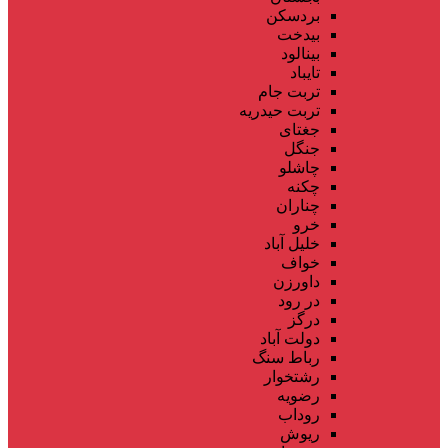
بردسکن
بیدخت
بینالود
تایباد
تربت جام
تربت حیدریه
جغتای
جنگل
چاشلو
چکنه
چناران
خرو
خلیل آباد
خواف
داورزن
در رود
درگز
دولت آباد
رباط سنگ
رشتخوار
رضویه
روداب
ریوش