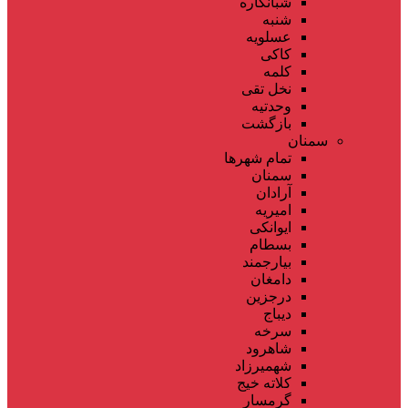
شبانکاره
شنبه
عسلویه
کاکی
کلمه
نخل تقی
وحدتیه
بازگشت
سمنان
تمام شهر‌ها
سمنان
آرادان
امیریه
ایوانکی
بسطام
بیارجمند
دامغان
درجزین
دیباج
سرخه
شاهرود
شهمیرزاد
کلاته خیج
گرمسار