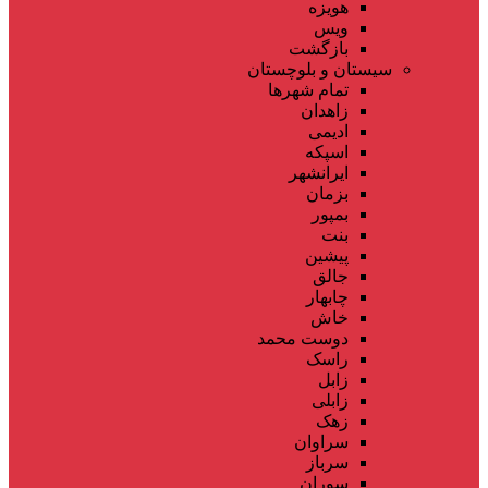
هویزه
ویس
بازگشت
سیستان و بلوچستان
تمام شهر‌ها
زاهدان
ادیمی
اسپکه
ایرانشهر
بزمان
بمپور
بنت
پیشین
جالق
چابهار
خاش
دوست محمد
راسک
زابل
زابلی
زهک
سراوان
سرباز
سوران