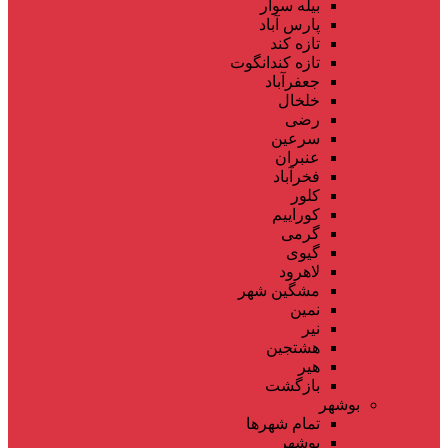
بیله سوار
پارس آباد
تازه کند
تازه کندانگوت
جعفرآباد
خلخال
رضی
سرعین
عنبران
فخرآباد
کلور
کوراییم
گرمی
گیوی
لاهرود
مشگین شهر
نمین
نیر
هشتجین
هیر
بازگشت
بوشهر
تمام شهر‌ها
بوشهر