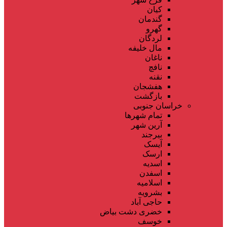
کیان
گندمان
گهرو
لردگان
مال خلیفه
ناغان
نافچ
نقنه
هفشجان
بازگشت
خراسان جنوبی
تمام شهر‌ها
آرین شهر
بیرجند
آیسک
ارسک
اسدیه
اسفدن
اسلامیه
بشرویه
حاجی آباد
خضری دشت بیاض
خوسف