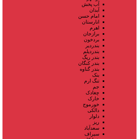
آب پخش
آبدان
امام حسن
انارستان
اهرم
برازجان
بردخون
بندردیر
بندردیلم
بندر ریگ
بندر کنگان
بندر گناوه
بنک
تنگ ارم
جم
چغادک
خارک
خورموج
دالکی
دلوار
ریز
سعدآباد
سیراف