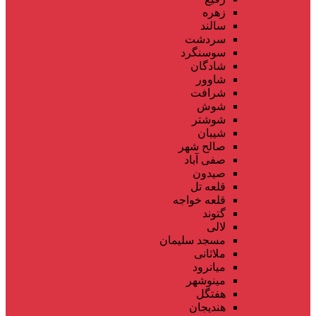
زهره
سالند
سردشت
سوسنگرد
شادگان
شاوور
شرافت
شوش
شوشتر
شیبان
صالح شهر
صفی آباد
صیدون
قلعه تل
قلعه خواجه
گتوند
لالی
مسجد سلیمان
ملاثانی
میانرود
مینوشهر
هفتگل
هندیجان