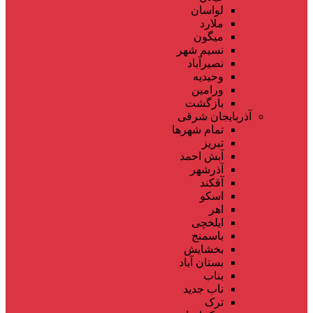
لواسان
ملارد
میگون
نسیم شهر
نصیرآباد
وحیدیه
ورامین
بازگشت
آذربایجان شرقی
تمام شهر‌ها
تبریز
آبش احمد
آذرشهر
آقکند
اسکو
اهر
ایلخچی
باسمنج
بخشایش
بستان آباد
بناب
ناب جدید
ترک