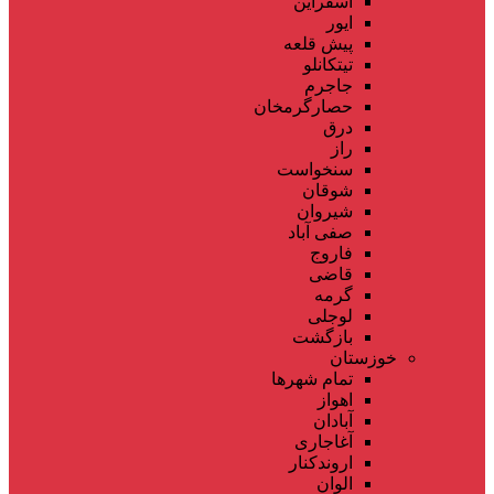
اسفراین
ایور
پیش قلعه
تیتکانلو
جاجرم
حصارگرمخان
درق
راز
سنخواست
شوقان
شیروان
صفی آباد
فاروج
قاضی
گرمه
لوجلی
بازگشت
خوزستان
تمام شهر‌ها
اهواز
آبادان
آغاجاری
اروندکنار
الوان