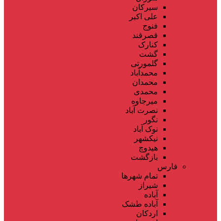
سیرکان
علی اکبر
فنوج
قصرقند
کنارک
گشت
گلمورتی
محمدآباد
محمدان
محمدی
میرجاوه
نصرت آباد
نگور
نوک آباد
نیکشهر
هیدوچ
بازگشت
فارس
تمام شهر‌ها
شیراز
آباده
آباده طشک
اردکان