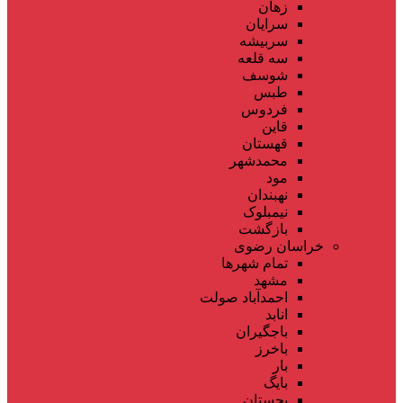
زهان
سرایان
سربیشه
سه قلعه
شوسف
طبس
فردوس
قاین
قهستان
محمدشهر
مود
نهبندان
نیمبلوک
بازگشت
خراسان رضوی
تمام شهر‌ها
مشهد
احمدآباد صولت
انابد
باجگیران
باخرز
بار
بایگ
بجستان