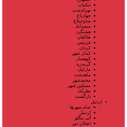
تنکمان
تهراندشت
چهارباغ
ساوجبلاغ
سعیدآباد
هشتگرد
طالقان
فردیس
کردان
کمال شهر
کوهسار
گرمدره
مارلیک
ماهدشت
محمدشهر
مشکین شهر
نظرآباد
بازگشت
اردبیل
تمام شهر‌ها
اردبیل
آبی بیگلو
اصلان دوز