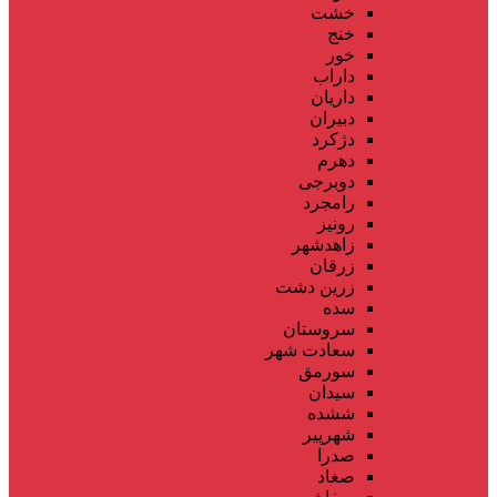
خشت
خنج
خور
داراب
داریان
دبیران
دژکرد
دهرم
دوبرجی
رامجرد
رونیز
زاهدشهر
زرقان
زرین دشت
سده
سروستان
سعادت شهر
سورمق
سیدان
ششده
شهرپیر
صدرا
صغاد