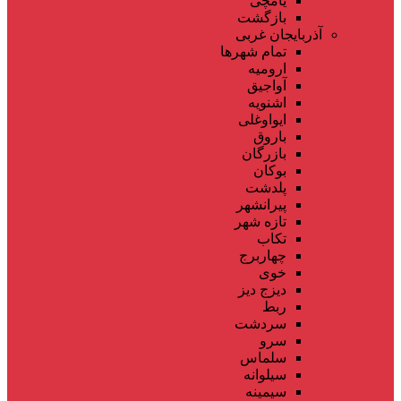
یامچی
بازگشت
آذربایجان غربی
تمام شهر‌ها
ارومیه
آواجیق
اشنویه
ایواوغلی
باروق
بازرگان
بوکان
پلدشت
پیرانشهر
تازه شهر
تکاب
چهاربرج
خوی
دیزج دیز
ربط
سردشت
سرو
سلماس
سیلوانه
سیمینه