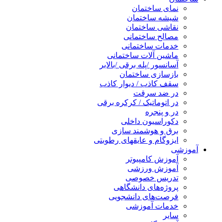
نمای ساختمان
شیشه ساختمان
نقاشی ساختمان
مصالح ساختمانی
خدمات ساختمانی
ماشین آلات ساختمانی
آسانسور /پله برقی /بالابر
بازسازی ساختمان
سقف کاذب / دیوار کاذب
در ضد سرقت
در اتوماتیک / کرکره برقی
در و پنجره
دکوراسیون داخلی
برق و هوشمند سازی
ایزوگام و عایقهای رطوبتی
آموزشی
آموزش کامپیوتر
آموزش ورزشی
تدریس خصوصی
پروژه‌های دانشگاهی
فرصت‌های دانشجویی
خدمات آموزشی
سایر