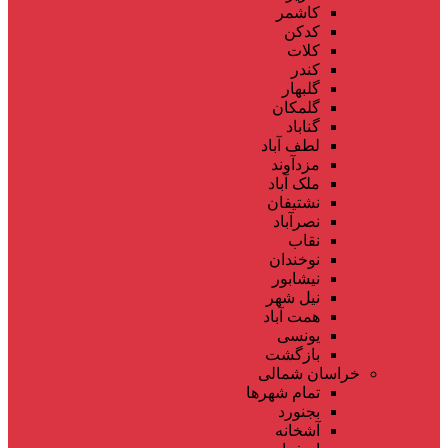
کاشمر
کدکن
کلات
کندر
گلبهار
گلمکان
گناباد
لطف آباد
مزدآوند
ملک آباد
نشتیفان
نصرآباد
نقاب
نوخندان
نیشابور
نیل شهر
همت آباد
یونسی
بازگشت
خراسان شمالی
تمام شهر‌ها
بجنورد
آشخانه