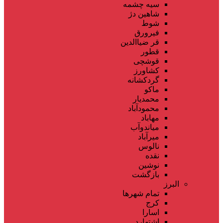
سیه چشمه
شاهین دژ
شوط
فیرورق
قر ضیاالدین
قطور
قوشچی
کشاورز
گردکشانه
ماکو
محمدیار
محمودآباد
مهاباد
میاندوآب
میرآباد
نالوس
نقده
نوشین
بازگشت
البرز
تمام شهر‌ها
کرج
اسارا
اشتهارد