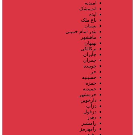
امیدیه
اندیمشک
ایذه
باغ ملک
بستان
بندر امام خمینی
ماهشهر
بهبهان
ترکالکی
جایزان
چمران
چوبیده
حر
حسینیه
حمزه
حمیدیه
خرمشهر
دارخوین
دزآب
دزفول
دهدز
رامشیر
رامهرمز
رفیع