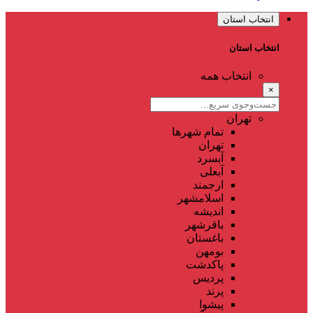
انتخاب استان
انتخاب استان
انتخاب همه
×
تهران
تمام شهر‌ها
تهران
آبسرد
آبعلی
ارجمند
اسلامشهر
اندیشه
باقرشهر
باغستان
بومهن
پاکدشت
پردیس
پرند
پیشوا