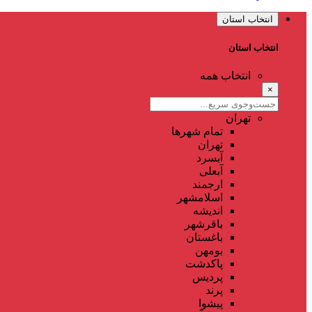
انتخاب استان
انتخاب استان
انتخاب همه
×
تهران
تمام شهر‌ها
تهران
آبسرد
آبعلی
ارجمند
اسلامشهر
اندیشه
باقرشهر
باغستان
بومهن
پاکدشت
پردیس
پرند
پیشوا