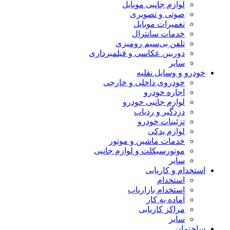
لوازم جانبی موبایل
صوتی و تصویری
تعمیرات موبایل
خدمات سانترال
تلفن بی‌سیم رومیزی
دوربین عکاسی و فیلمبرداری
سایر
خودرو و وسایل نقلیه
خودروی داخلی و خارجی
اجاره خودرو
لوازم جانبی خودرو
دزدگیر و ردیاب
تزئینات خودرو
لوازم یدکی
خدمات ماشین و موتور
موتورسیکلت و لوازم جانبی
سایر
استخدام و کاریابی
استخدام
استخدام بازاریاب
آماده به کار
مراکز کاریابی
سایر
ساختمان