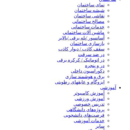
نمای ساختمان
شیشه ساختمان
نقاشی ساختمان
مصالح ساختمانی
خدمات ساختمانی
ماشین آلات ساختمانی
آسانسور /پله برقی /بالابر
بازسازی ساختمان
سقف کاذب / دیوار کاذب
در ضد سرقت
در اتوماتیک / کرکره برقی
در و پنجره
دکوراسیون داخلی
برق و هوشمند سازی
ایزوگام و عایقهای رطوبتی
آموزشی
آموزش کامپیوتر
آموزش ورزشی
تدریس خصوصی
پروژه‌های دانشگاهی
فرصت‌های دانشجویی
خدمات آموزشی
سایر