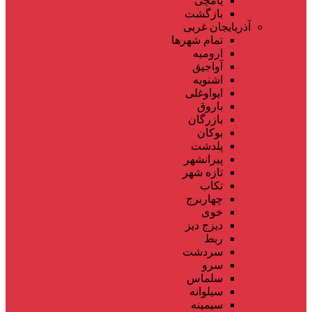
یامچی
بازگشت
آذربایجان غربی
تمام شهر‌ها
ارومیه
آواجیق
اشنویه
ایواوغلی
باروق
بازرگان
بوکان
پلدشت
پیرانشهر
تازه شهر
تکاب
چهاربرج
خوی
دیزج دیز
ربط
سردشت
سرو
سلماس
سیلوانه
سیمینه