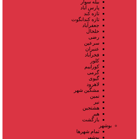
بیله سوار
پارس آباد
تازه کند
تازه کندانگوت
جعفرآباد
خلخال
رضی
سرعین
عنبران
فخرآباد
کلور
کوراییم
گرمی
گیوی
لاهرود
مشگین شهر
نمین
نیر
هشتجین
هیر
بازگشت
بوشهر
تمام شهر‌ها
بوشهر