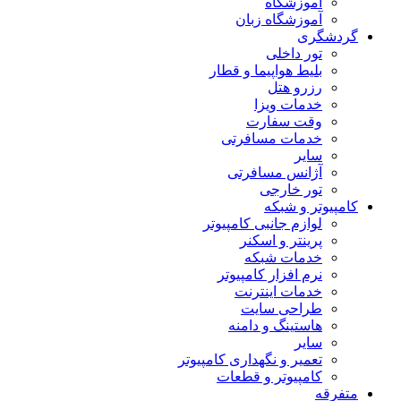
آموزشگاه
آموزشگاه زبان
گردشگری
تور داخلی
بلیط هواپیما و قطار
رزرو هتل
خدمات ویزا
وقت سفارت
خدمات مسافرتی
سایر
آژانس مسافرتی
تور خارجی
کامپیوتر و شبکه
لوازم جانبی کامپیوتر
پرینتر و اسکنر
خدمات شبکه
نرم افزار کامپیوتر
خدمات اینترنت
طراحی سایت
هاستینگ و دامنه
سایر
تعمیر و نگهداری کامپیوتر
کامپیوتر و قطعات
متفرقه