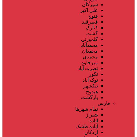
سیرکان
علی اکبر
فنوج
قصرقند
کنارک
گشت
گلمورتی
محمدآباد
محمدان
محمدی
میرجاوه
نصرت آباد
نگور
نوک آباد
نیکشهر
هیدوچ
بازگشت
فارس
تمام شهر‌ها
شیراز
آباده
آباده طشک
اردکان