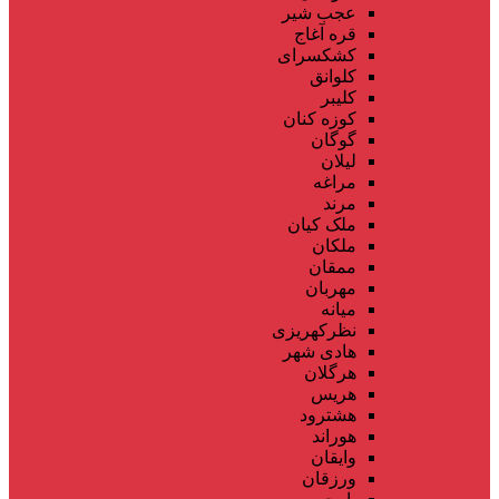
عجب شیر
قره آغاج
کشکسرای
کلوانق
کلیبر
کوزه کنان
گوگان
لیلان
مراغه
مرند
ملک کیان
ملکان
ممقان
مهربان
میانه
نظرکهریزی
هادی شهر
هرگلان
هریس
هشترود
هوراند
وایقان
ورزقان