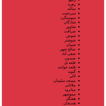
زهره
سالند
سردشت
سوسنگرد
شادگان
شاوور
شرافت
شوش
شوشتر
شیبان
صالح شهر
صفی آباد
صیدون
قلعه تل
قلعه خواجه
گتوند
لالی
مسجد سلیمان
ملاثانی
میانرود
مینوشهر
هفتگل
هندیجان