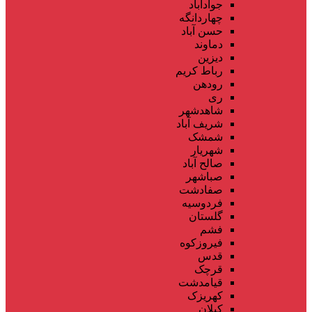
جوادآباد
چهاردانگه
حسن آباد
دماوند
دیزین
رباط کریم
رودهن
ری
شاهدشهر
شریف آباد
شمشک
شهریار
صالح آباد
صباشهر
صفادشت
فردوسیه
گلستان
فشم
فیروزکوه
قدس
قرچک
قیامدشت
کهریزک
کیلان