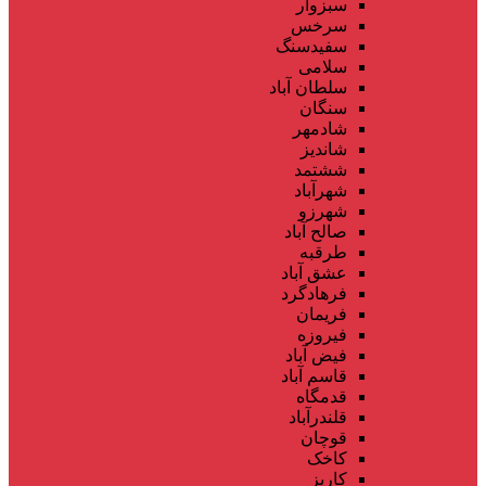
سبزوار
سرخس
سفیدسنگ
سلامی
سلطان آباد
سنگان
شادمهر
شاندیز
ششتمد
شهرآباد
شهرزو
صالح آباد
طرقبه
عشق آباد
فرهادگرد
فریمان
فیروزه
فیض آباد
قاسم آباد
قدمگاه
قلندرآباد
قوچان
کاخک
کاریز