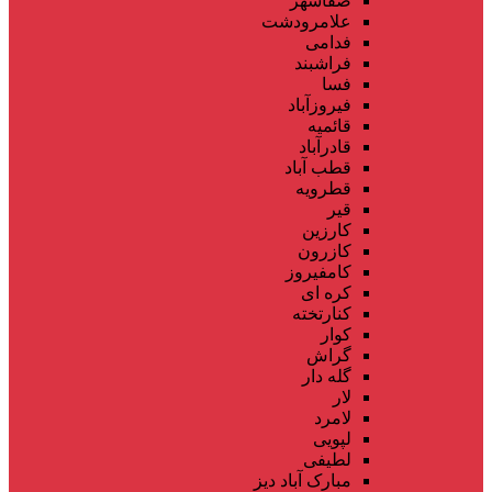
صفاشهر
علامرودشت
فدامی
فراشبند
فسا
فیروزآباد
قائمیه
قادرآباد
قطب آباد
قطرویه
قیر
کارزین
کازرون
کامفیروز
کره ای
کنارتخته
کوار
گراش
گله دار
لار
لامرد
لپویی
لطیفی
مبارک آباد دیز