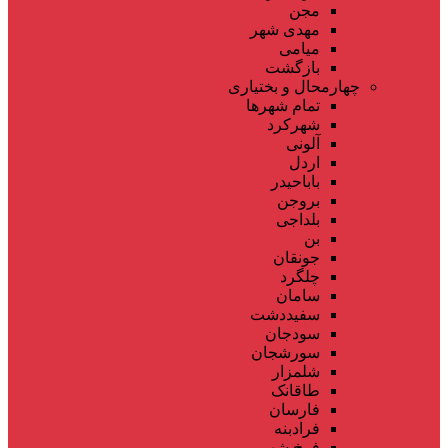
مجن
مهدی شهر
میامی
بازگشت
چهارمحال و بختیاری
تمام شهر‌ها
شهرکرد
آلونی
اردل
باباحیدر
بروجن
بلداجی
بن
جونقان
چلگرد
سامان
سفیددشت
سودجان
سورشجان
شلمزار
طاقانک
فارسان
فرادبنه
فرخ شهر