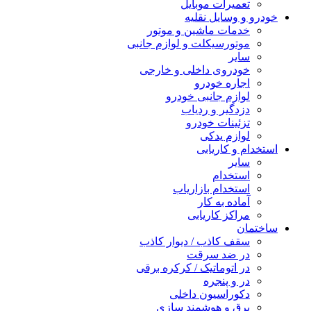
تعمیرات موبایل
خودرو و وسایل نقلیه
خدمات ماشین و موتور
موتورسیکلت و لوازم جانبی
سایر
خودروی داخلی و خارجی
اجاره خودرو
لوازم جانبی خودرو
دزدگیر و ردیاب
تزئینات خودرو
لوازم یدکی
استخدام و کاریابی
سایر
استخدام
استخدام بازاریاب
آماده به کار
مراکز کاریابی
ساختمان
سقف کاذب / دیوار کاذب
در ضد سرقت
در اتوماتیک / کرکره برقی
در و پنجره
دکوراسیون داخلی
برق و هوشمند سازی