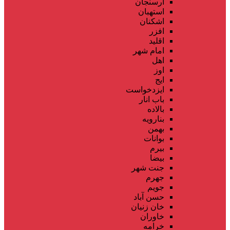
ارسنجان
استهبان
اشکنان
افزر
اقلید
امام شهر
اهل
اوز
ایج
ایزدخواست
باب انار
بالاده
بنارویه
بهمن
بوانات
بیرم
بیضا
جنت شهر
جهرم
جویم
حسن آباد
خان زنیان
خاوران
خرامه