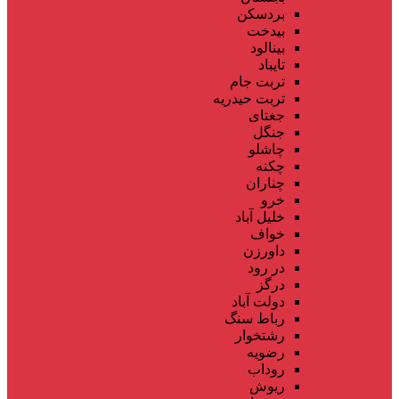
بردسکن
بیدخت
بینالود
تایباد
تربت جام
تربت حیدریه
جغتای
جنگل
چاشلو
چکنه
چناران
خرو
خلیل آباد
خواف
داورزن
در رود
درگز
دولت آباد
رباط سنگ
رشتخوار
رضویه
روداب
ریوش