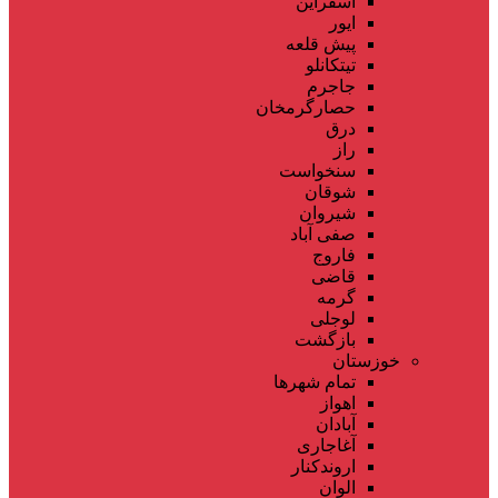
اسفراین
ایور
پیش قلعه
تیتکانلو
جاجرم
حصارگرمخان
درق
راز
سنخواست
شوقان
شیروان
صفی آباد
فاروج
قاضی
گرمه
لوجلی
بازگشت
خوزستان
تمام شهر‌ها
اهواز
آبادان
آغاجاری
اروندکنار
الوان