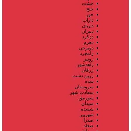
خشت
خنج
خور
داراب
داریان
دبیران
دژکرد
دهرم
دوبرجی
رامجرد
رونیز
زاهدشهر
زرقان
زرین دشت
سده
سروستان
سعادت شهر
سورمق
سیدان
ششده
شهرپیر
صدرا
صغاد