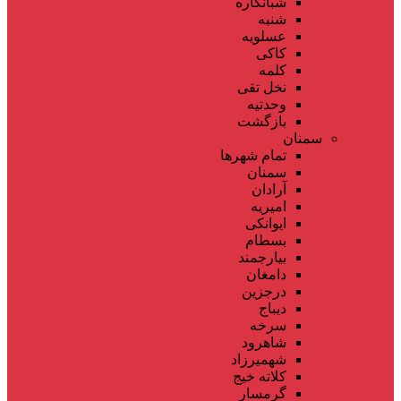
شبانکاره
شنبه
عسلویه
کاکی
کلمه
نخل تقی
وحدتیه
بازگشت
سمنان
تمام شهر‌ها
سمنان
آرادان
امیریه
ایوانکی
بسطام
بیارجمند
دامغان
درجزین
دیباج
سرخه
شاهرود
شهمیرزاد
کلاته خیج
گرمسار