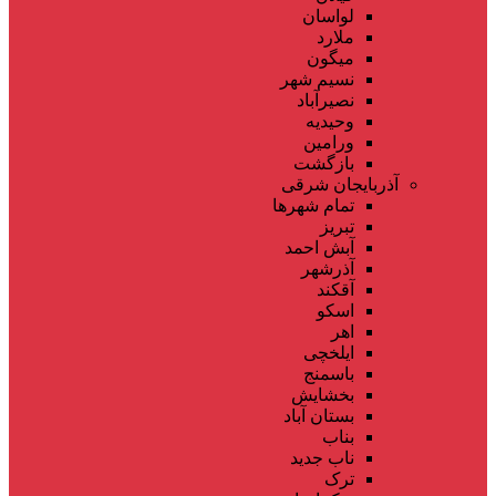
لواسان
ملارد
میگون
نسیم شهر
نصیرآباد
وحیدیه
ورامین
بازگشت
آذربایجان شرقی
تمام شهر‌ها
تبریز
آبش احمد
آذرشهر
آقکند
اسکو
اهر
ایلخچی
باسمنج
بخشایش
بستان آباد
بناب
ناب جدید
ترک