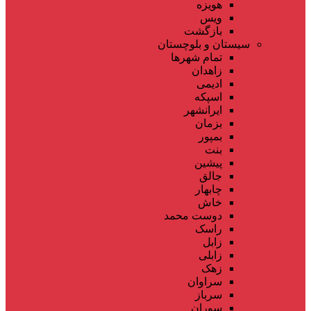
هویزه
ویس
بازگشت
سیستان و بلوچستان
تمام شهر‌ها
زاهدان
ادیمی
اسپکه
ایرانشهر
بزمان
بمپور
بنت
پیشین
جالق
چابهار
خاش
دوست محمد
راسک
زابل
زابلی
زهک
سراوان
سرباز
سوران