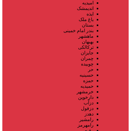
امیدیه
اندیمشک
ایذه
باغ ملک
بستان
بندر امام خمینی
ماهشهر
بهبهان
ترکالکی
جایزان
چمران
چوبیده
حر
حسینیه
حمزه
حمیدیه
خرمشهر
دارخوین
دزآب
دزفول
دهدز
رامشیر
رامهرمز
رفیع