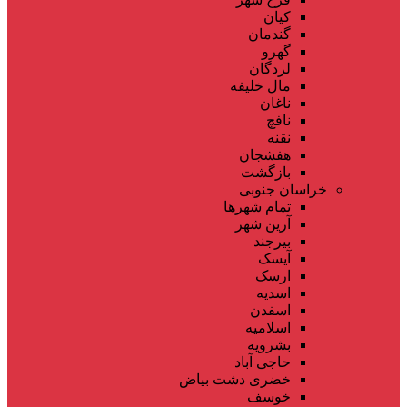
کیان
گندمان
گهرو
لردگان
مال خلیفه
ناغان
نافچ
نقنه
هفشجان
بازگشت
خراسان جنوبی
تمام شهر‌ها
آرین شهر
بیرجند
آیسک
ارسک
اسدیه
اسفدن
اسلامیه
بشرویه
حاجی آباد
خضری دشت بیاض
خوسف