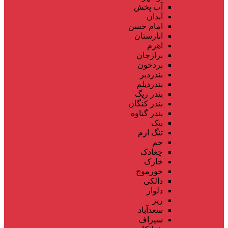
آب پخش
آبدان
امام حسن
انارستان
اهرم
برازجان
بردخون
بندردیر
بندردیلم
بندر ریگ
بندر کنگان
بندر گناوه
بنک
تنگ ارم
جم
چغادک
خارک
خورموج
دالکی
دلوار
ریز
سعدآباد
سیراف