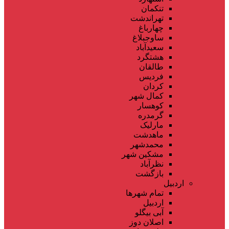
تنکمان
تهراندشت
چهارباغ
ساوجبلاغ
سعیدآباد
هشتگرد
طالقان
فردیس
کردان
کمال شهر
کوهسار
گرمدره
مارلیک
ماهدشت
محمدشهر
مشکین شهر
نظرآباد
بازگشت
اردبیل
تمام شهر‌ها
اردبیل
آبی بیگلو
اصلان دوز