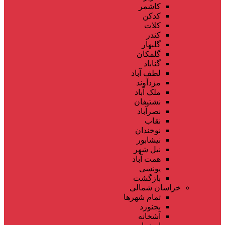
کاشمر
کدکن
کلات
کندر
گلبهار
گلمکان
گناباد
لطف آباد
مزدآوند
ملک آباد
نشتیفان
نصرآباد
نقاب
نوخندان
نیشابور
نیل شهر
همت آباد
یونسی
بازگشت
خراسان شمالی
تمام شهر‌ها
بجنورد
آشخانه