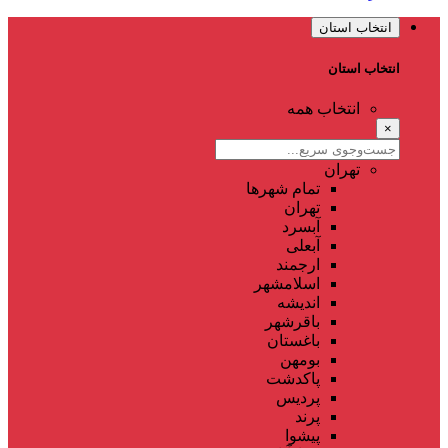
انتخاب استان
انتخاب استان
انتخاب همه
×
تهران
تمام شهر‌ها
تهران
آبسرد
آبعلی
ارجمند
اسلامشهر
اندیشه
باقرشهر
باغستان
بومهن
پاکدشت
پردیس
پرند
پیشوا