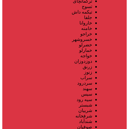
ترکمانچای
تسوج
تیکمه داش
جلفا
خاروانا
خامنه
خراجو
خسروشهر
خضرلو
خمارلو
خواجه
دوزدوزان
زرنق
زنوز
سراب
سردرود
سهند
سیس
سیه رود
شبستر
شربیان
شرفخانه
شندآباد
صوفیان