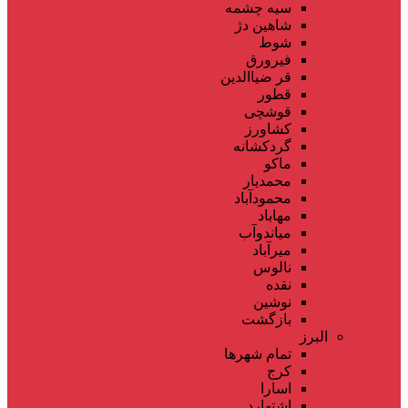
سیه چشمه
شاهین دژ
شوط
فیرورق
قر ضیاالدین
قطور
قوشچی
کشاورز
گردکشانه
ماکو
محمدیار
محمودآباد
مهاباد
میاندوآب
میرآباد
نالوس
نقده
نوشین
بازگشت
البرز
تمام شهر‌ها
کرج
اسارا
اشتهارد