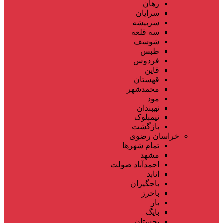
زهان
سرایان
سربیشه
سه قلعه
شوسف
طبس
فردوس
قاین
قهستان
محمدشهر
مود
نهبندان
نیمبلوک
بازگشت
خراسان رضوی
تمام شهر‌ها
مشهد
احمدآباد صولت
انابد
باجگیران
باخرز
بار
بایگ
بجستان