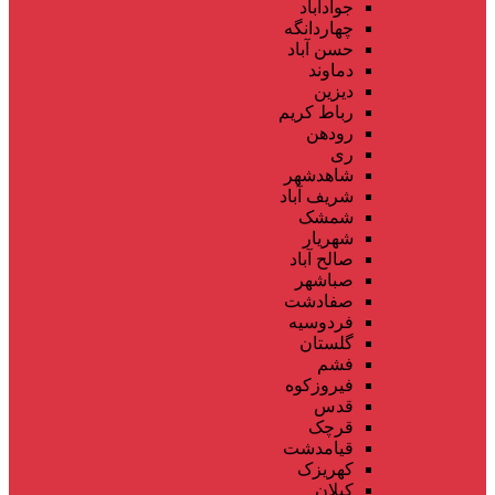
جوادآباد
چهاردانگه
حسن آباد
دماوند
دیزین
رباط کریم
رودهن
ری
شاهدشهر
شریف آباد
شمشک
شهریار
صالح آباد
صباشهر
صفادشت
فردوسیه
گلستان
فشم
فیروزکوه
قدس
قرچک
قیامدشت
کهریزک
کیلان