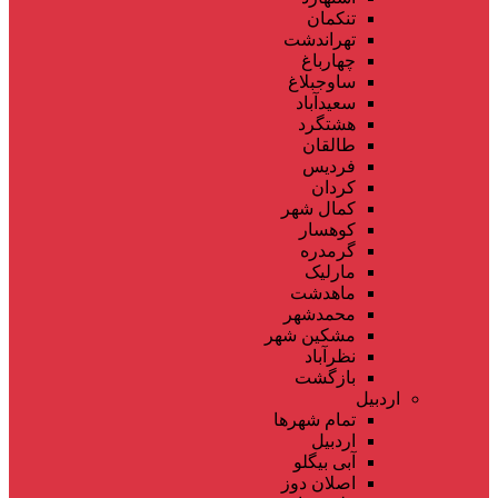
تنکمان
تهراندشت
چهارباغ
ساوجبلاغ
سعیدآباد
هشتگرد
طالقان
فردیس
کردان
کمال شهر
کوهسار
گرمدره
مارلیک
ماهدشت
محمدشهر
مشکین شهر
نظرآباد
بازگشت
اردبیل
تمام شهر‌ها
اردبیل
آبی بیگلو
اصلان دوز