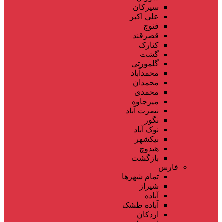
سیرکان
علی اکبر
فنوج
قصرقند
کنارک
گشت
گلمورتی
محمدآباد
محمدان
محمدی
میرجاوه
نصرت آباد
نگور
نوک آباد
نیکشهر
هیدوچ
بازگشت
فارس
تمام شهر‌ها
شیراز
آباده
آباده طشک
اردکان