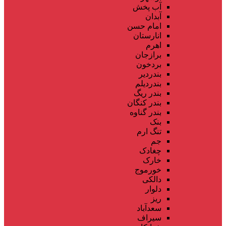
آب پخش
آبدان
امام حسن
انارستان
اهرم
برازجان
بردخون
بندردیر
بندردیلم
بندر ریگ
بندر کنگان
بندر گناوه
بنک
تنگ ارم
جم
چغادک
خارک
خورموج
دالکی
دلوار
ریز
سعدآباد
سیراف