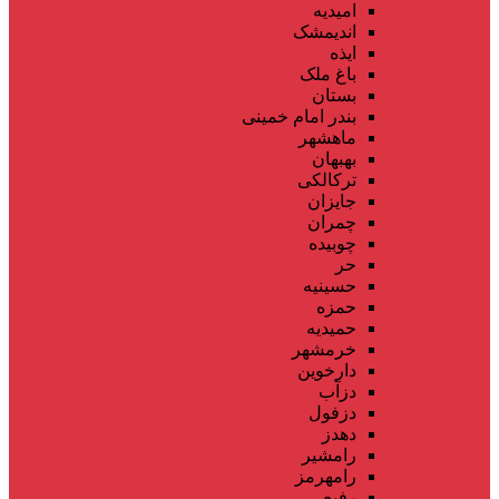
امیدیه
اندیمشک
ایذه
باغ ملک
بستان
بندر امام خمینی
ماهشهر
بهبهان
ترکالکی
جایزان
چمران
چوبیده
حر
حسینیه
حمزه
حمیدیه
خرمشهر
دارخوین
دزآب
دزفول
دهدز
رامشیر
رامهرمز
رفیع