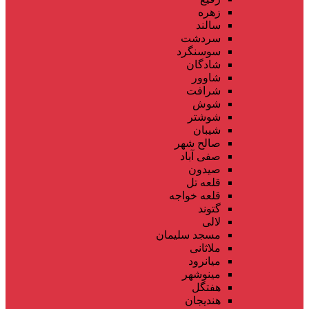
زهره
سالند
سردشت
سوسنگرد
شادگان
شاوور
شرافت
شوش
شوشتر
شیبان
صالح شهر
صفی آباد
صیدون
قلعه تل
قلعه خواجه
گتوند
لالی
مسجد سلیمان
ملاثانی
میانرود
مینوشهر
هفتگل
هندیجان