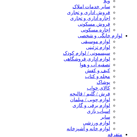
ویلا
سایر خدمات املاک
فروش اداری و تجاری
اجاره اداری و تجاری
فروش مسکونی
اجاره مسکونی
لوازم خانگی و شخصی
لوازم موسیقی
لوازم تزئینی
سیسمونی / لوازم کودک
لوازم اداری فروشگاهی
تصفیه آب و هوا
کیف و کفش
مجله و کتاب
پوشاک
کالای خواب
فرش / گلیم / قالیچه
لوازم چوبی / مبلمان
لوازم برقی و گازی
اسباب بازی
سایر
لوازم ورزشی
لوازم خانه و آشپزخانه
متفرقه