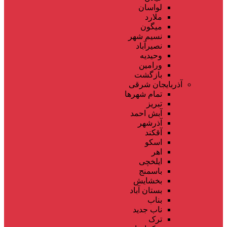
لواسان
ملارد
میگون
نسیم شهر
نصیرآباد
وحیدیه
ورامین
بازگشت
آذربایجان شرقی
تمام شهر‌ها
تبریز
آبش احمد
آذرشهر
آقکند
اسکو
اهر
ایلخچی
باسمنج
بخشایش
بستان آباد
بناب
ناب جدید
ترک