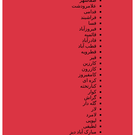
صفاشهر
علامرودشت
فدامی
فراشبند
فسا
فیروزآباد
قائمیه
قادرآباد
قطب آباد
قطرویه
قیر
کارزین
کازرون
کامفیروز
کره ای
کنارتخته
کوار
گراش
گله دار
لار
لامرد
لپویی
لطیفی
مبارک آباد دیز