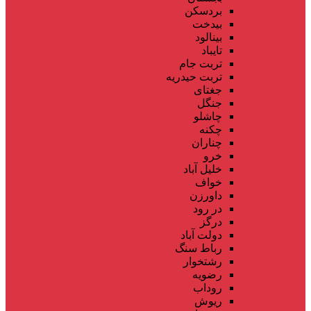
بردسکن
بیدخت
بینالود
تایباد
تربت جام
تربت حیدریه
جغتای
جنگل
چاشلو
چکنه
چناران
خرو
خلیل آباد
خواف
داورزن
در رود
درگز
دولت آباد
رباط سنگ
رشتخوار
رضویه
روداب
ریوش