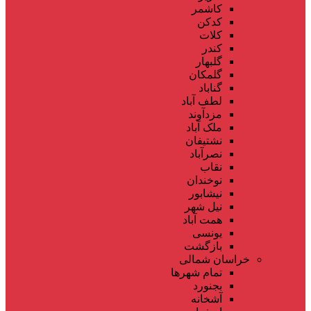
کاشمر
کدکن
کلات
کندر
گلبهار
گلمکان
گناباد
لطف آباد
مزدآوند
ملک آباد
نشتیفان
نصرآباد
نقاب
نوخندان
نیشابور
نیل شهر
همت آباد
یونسی
بازگشت
خراسان شمالی
تمام شهر‌ها
بجنورد
آشخانه