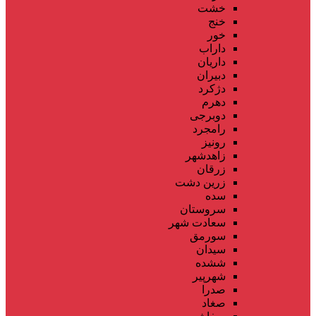
خشت
خنج
خور
داراب
داریان
دبیران
دژکرد
دهرم
دوبرجی
رامجرد
رونیز
زاهدشهر
زرقان
زرین دشت
سده
سروستان
سعادت شهر
سورمق
سیدان
ششده
شهرپیر
صدرا
صغاد