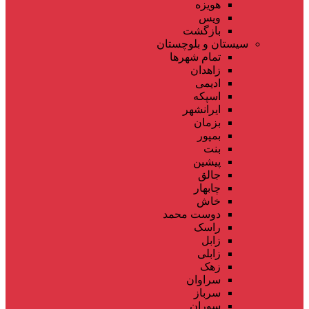
هویزه
ویس
بازگشت
سیستان و بلوچستان
تمام شهر‌ها
زاهدان
ادیمی
اسپکه
ایرانشهر
بزمان
بمپور
بنت
پیشین
جالق
چابهار
خاش
دوست محمد
راسک
زابل
زابلی
زهک
سراوان
سرباز
سوران