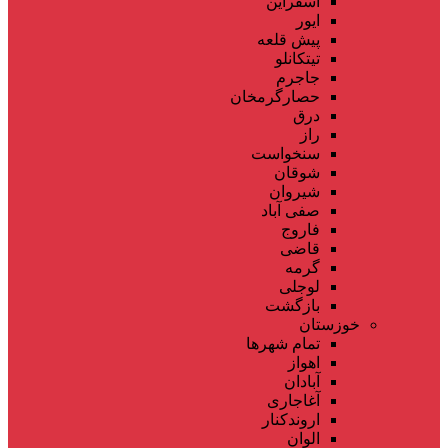
اسفراین
ایور
پیش قلعه
تیتکانلو
جاجرم
حصارگرمخان
درق
راز
سنخواست
شوقان
شیروان
صفی آباد
فاروج
قاضی
گرمه
لوجلی
بازگشت
خوزستان
تمام شهر‌ها
اهواز
آبادان
آغاجاری
اروندکنار
الوان