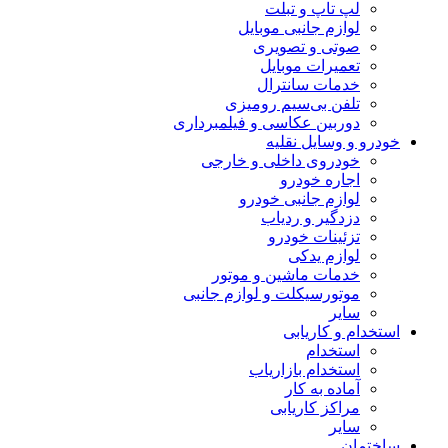
لپ تاپ و تبلت
لوازم جانبی موبایل
صوتی و تصویری
تعمیرات موبایل
خدمات سانترال
تلفن بی‌سیم رومیزی
دوربین عکاسی و فیلمبرداری
خودرو و وسایل نقلیه
خودروی داخلی و خارجی
اجاره خودرو
لوازم جانبی خودرو
دزدگیر و ردیاب
تزئینات خودرو
لوازم یدکی
خدمات ماشین و موتور
موتورسیکلت و لوازم جانبی
سایر
استخدام و کاریابی
استخدام
استخدام بازاریاب
آماده به کار
مراکز کاریابی
سایر
ساختمان