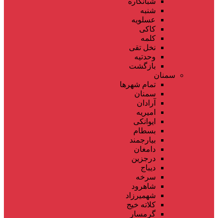
شبانکاره
شنبه
عسلویه
کاکی
کلمه
نخل تقی
وحدتیه
بازگشت
سمنان
تمام شهر‌ها
سمنان
آرادان
امیریه
ایوانکی
بسطام
بیارجمند
دامغان
درجزین
دیباج
سرخه
شاهرود
شهمیرزاد
کلاته خیج
گرمسار