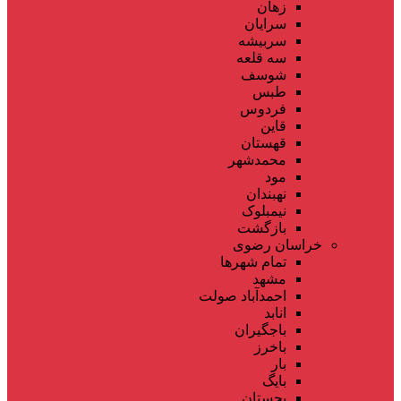
زهان
سرایان
سربیشه
سه قلعه
شوسف
طبس
فردوس
قاین
قهستان
محمدشهر
مود
نهبندان
نیمبلوک
بازگشت
خراسان رضوی
تمام شهر‌ها
مشهد
احمدآباد صولت
انابد
باجگیران
باخرز
بار
بایگ
بجستان