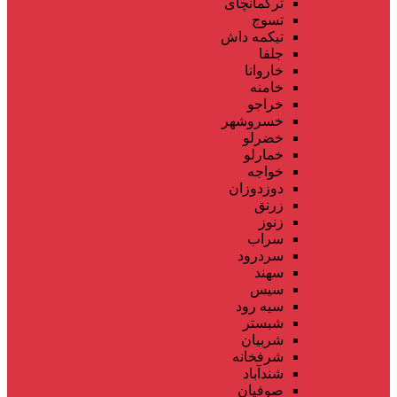
ترکمانچای
تسوج
تیکمه داش
جلفا
خاروانا
خامنه
خراجو
خسروشهر
خضرلو
خمارلو
خواجه
دوزدوزان
زرنق
زنوز
سراب
سردرود
سهند
سیس
سیه رود
شبستر
شربیان
شرفخانه
شندآباد
صوفیان