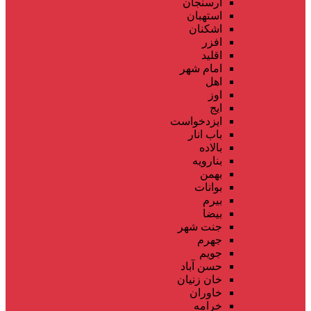
ارسنجان
استهبان
اشکنان
افزر
اقلید
امام شهر
اهل
اوز
ایج
ایزدخواست
باب انار
بالاده
بنارویه
بهمن
بوانات
بیرم
بیضا
جنت شهر
جهرم
جویم
حسن آباد
خان زنیان
خاوران
خرامه