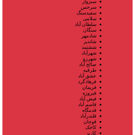
سبزوار
سرخس
سفیدسنگ
سلامی
سلطان آباد
سنگان
شادمهر
شاندیز
ششتمد
شهرآباد
شهرزو
صالح آباد
طرقبه
عشق آباد
فرهادگرد
فریمان
فیروزه
فیض آباد
قاسم آباد
قدمگاه
قلندرآباد
قوچان
کاخک
کاریز