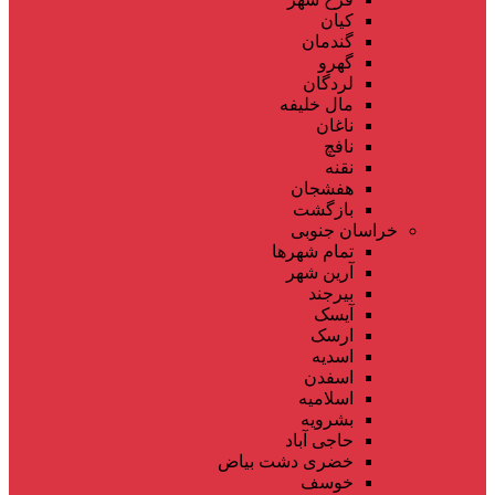
کیان
گندمان
گهرو
لردگان
مال خلیفه
ناغان
نافچ
نقنه
هفشجان
بازگشت
خراسان جنوبی
تمام شهر‌ها
آرین شهر
بیرجند
آیسک
ارسک
اسدیه
اسفدن
اسلامیه
بشرویه
حاجی آباد
خضری دشت بیاض
خوسف