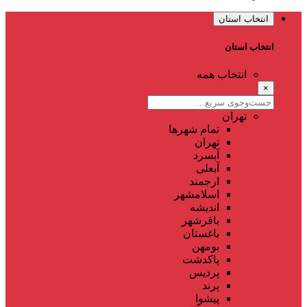
انتخاب استان
انتخاب استان
انتخاب همه
×
تهران
تمام شهر‌ها
تهران
آبسرد
آبعلی
ارجمند
اسلامشهر
اندیشه
باقرشهر
باغستان
بومهن
پاکدشت
پردیس
پرند
پیشوا