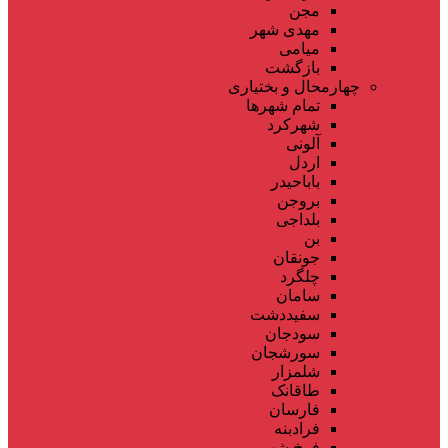
مجن
مهدی شهر
میامی
بازگشت
چهارمحال و بختیاری
تمام شهر‌ها
شهرکرد
آلونی
اردل
باباحیدر
بروجن
بلداجی
بن
جونقان
چلگرد
سامان
سفیددشت
سودجان
سورشجان
شلمزار
طاقانک
فارسان
فرادبنه
فرخ شهر