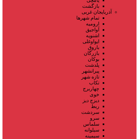
یامچی
بازگشت
آذربایجان غربی
تمام شهر‌ها
ارومیه
آواجیق
اشنویه
ایواوغلی
باروق
بازرگان
بوکان
پلدشت
پیرانشهر
تازه شهر
تکاب
چهاربرج
خوی
دیزج دیز
ربط
سردشت
سرو
سلماس
سیلوانه
سیمینه