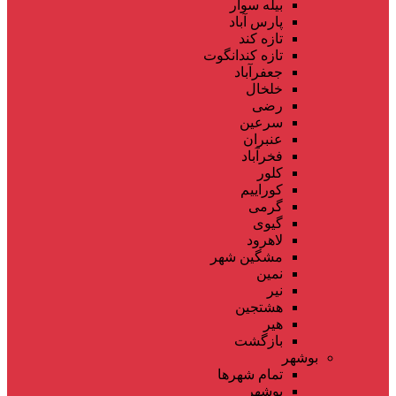
بیله سوار
پارس آباد
تازه کند
تازه کندانگوت
جعفرآباد
خلخال
رضی
سرعین
عنبران
فخرآباد
کلور
کوراییم
گرمی
گیوی
لاهرود
مشگین شهر
نمین
نیر
هشتجین
هیر
بازگشت
بوشهر
تمام شهر‌ها
بوشهر