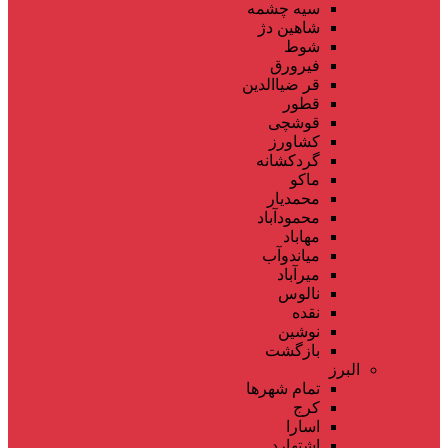
سیه چشمه
شاهین دژ
شوط
فیرورق
قر ضیاالدین
قطور
قوشچی
کشاورز
گردکشانه
ماکو
محمدیار
محمودآباد
مهاباد
میاندوآب
میرآباد
نالوس
نقده
نوشین
بازگشت
البرز
تمام شهر‌ها
کرج
اسارا
اشتهارد