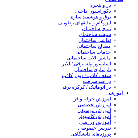
در و پنجره
دکوراسیون داخلی
برق و هوشمند سازی
ایزوگام و عایقهای رطوبتی
نمای ساختمان
شیشه ساختمان
نقاشی ساختمان
مصالح ساختمانی
خدمات ساختمانی
ماشین آلات ساختمانی
آسانسور /پله برقی /بالابر
بازسازی ساختمان
سقف کاذب / دیوار کاذب
در ضد سرقت
در اتوماتیک / کرکره برقی
آموزشی
آموزش حرفه و فن
آموزش تخصصی
آموزش موسیقی
آموزش کامپیوتر
آموزش ورزشی
تدریس خصوصی
پروژه‌های دانشگاهی