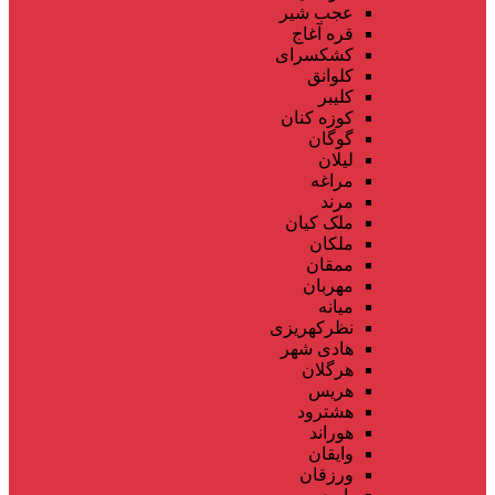
عجب شیر
قره آغاج
کشکسرای
کلوانق
کلیبر
کوزه کنان
گوگان
لیلان
مراغه
مرند
ملک کیان
ملکان
ممقان
مهربان
میانه
نظرکهریزی
هادی شهر
هرگلان
هریس
هشترود
هوراند
وایقان
ورزقان