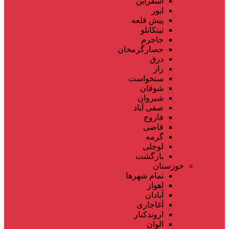
اسفراین
ایور
پیش قلعه
تیتکانلو
جاجرم
حصارگرمخان
درق
راز
سنخواست
شوقان
شیروان
صفی آباد
فاروج
قاضی
گرمه
لوجلی
بازگشت
خوزستان
تمام شهر‌ها
اهواز
آبادان
آغاجاری
اروندکنار
الوان