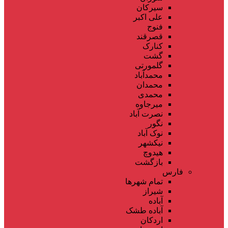
سیرکان
علی اکبر
فنوج
قصرقند
کنارک
گشت
گلمورتی
محمدآباد
محمدان
محمدی
میرجاوه
نصرت آباد
نگور
نوک آباد
نیکشهر
هیدوچ
بازگشت
فارس
تمام شهر‌ها
شیراز
آباده
آباده طشک
اردکان