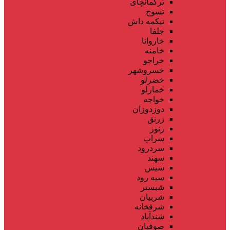
ترکمانچای
تسوج
تیکمه داش
جلفا
خاروانا
خامنه
خراجو
خسروشهر
خضرلو
خمارلو
خواجه
دوزدوزان
زرنق
زنوز
سراب
سردرود
سهند
سیس
سیه رود
شبستر
شربیان
شرفخانه
شندآباد
صوفیان