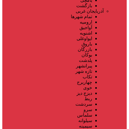
یامچی
بازگشت
آذربایجان غربی
تمام شهر‌ها
ارومیه
آواجیق
اشنویه
ایواوغلی
باروق
بازرگان
بوکان
پلدشت
پیرانشهر
تازه شهر
تکاب
چهاربرج
خوی
دیزج دیز
ربط
سردشت
سرو
سلماس
سیلوانه
سیمینه