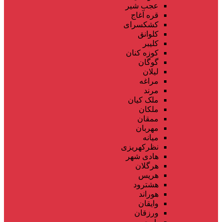
عجب شیر
قره آغاج
کشکسرای
کلوانق
کلیبر
کوزه کنان
گوگان
لیلان
مراغه
مرند
ملک کیان
ملکان
ممقان
مهربان
میانه
نظرکهریزی
هادی شهر
هرگلان
هریس
هشترود
هوراند
وایقان
ورزقان