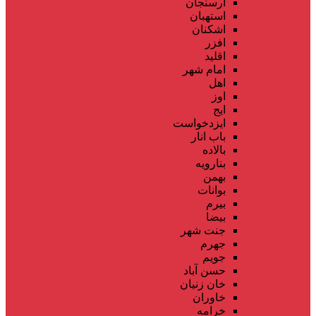
ارسنجان
استهبان
اشکنان
افزر
اقلید
امام شهر
اهل
اوز
ایج
ایزدخواست
باب انار
بالاده
بنارویه
بهمن
بوانات
بیرم
بیضا
جنت شهر
جهرم
جویم
حسن آباد
خان زنیان
خاوران
خرامه