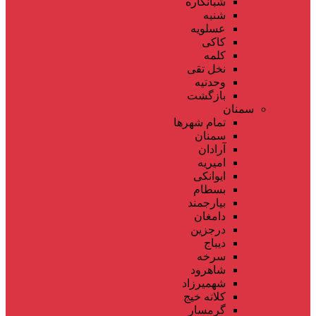
شبانکاره
شنبه
عسلویه
کاکی
کلمه
نخل تقی
وحدتیه
بازگشت
سمنان
تمام شهر‌ها
سمنان
آرادان
امیریه
ایوانکی
بسطام
بیارجمند
دامغان
درجزین
دیباج
سرخه
شاهرود
شهمیرزاد
کلاته خیج
گرمسار