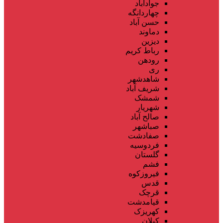
جوادآباد
چهاردانگه
حسن آباد
دماوند
دیزین
رباط کریم
رودهن
ری
شاهدشهر
شریف آباد
شمشک
شهریار
صالح آباد
صباشهر
صفادشت
فردوسیه
گلستان
فشم
فیروزکوه
قدس
قرچک
قیامدشت
کهریزک
کیلان