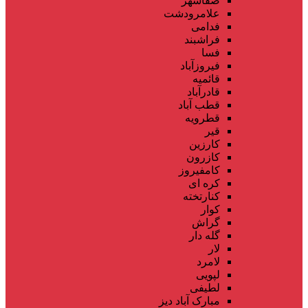
صفاشهر
علامرودشت
فدامی
فراشبند
فسا
فیروزآباد
قائمیه
قادرآباد
قطب آباد
قطرویه
قیر
کارزین
کازرون
کامفیروز
کره ای
کنارتخته
کوار
گراش
گله دار
لار
لامرد
لپویی
لطیفی
مبارک آباد دیز