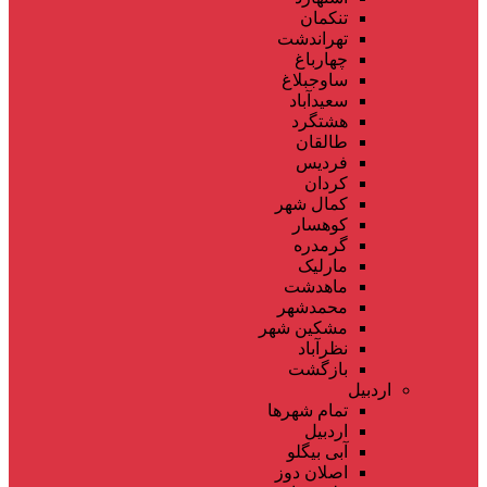
تنکمان
تهراندشت
چهارباغ
ساوجبلاغ
سعیدآباد
هشتگرد
طالقان
فردیس
کردان
کمال شهر
کوهسار
گرمدره
مارلیک
ماهدشت
محمدشهر
مشکین شهر
نظرآباد
بازگشت
اردبیل
تمام شهر‌ها
اردبیل
آبی بیگلو
اصلان دوز