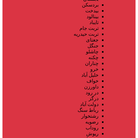
بردسکن
بیدخت
بینالود
تایباد
تربت جام
تربت حیدریه
جغتای
جنگل
چاشلو
چکنه
چناران
خرو
خلیل آباد
خواف
داورزن
در رود
درگز
دولت آباد
رباط سنگ
رشتخوار
رضویه
روداب
ریوش