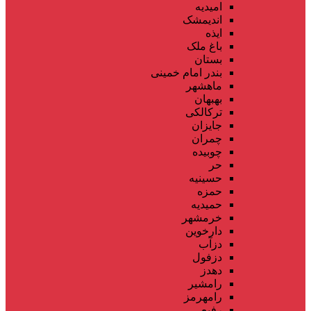
امیدیه
اندیمشک
ایذه
باغ ملک
بستان
بندر امام خمینی
ماهشهر
بهبهان
ترکالکی
جایزان
چمران
چوبیده
حر
حسینیه
حمزه
حمیدیه
خرمشهر
دارخوین
دزآب
دزفول
دهدز
رامشیر
رامهرمز
رفیع