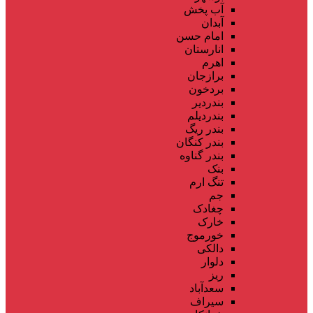
آب پخش
آبدان
امام حسن
انارستان
اهرم
برازجان
بردخون
بندردیر
بندردیلم
بندر ریگ
بندر کنگان
بندر گناوه
بنک
تنگ ارم
جم
چغادک
خارک
خورموج
دالکی
دلوار
ریز
سعدآباد
سیراف