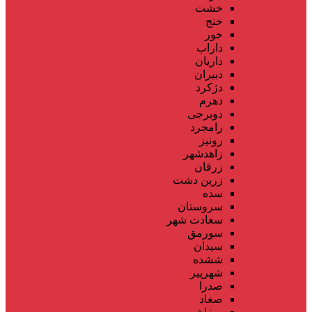
خشت
خنج
خور
داراب
داریان
دبیران
دژکرد
دهرم
دوبرجی
رامجرد
رونیز
زاهدشهر
زرقان
زرین دشت
سده
سروستان
سعادت شهر
سورمق
سیدان
ششده
شهرپیر
صدرا
صغاد