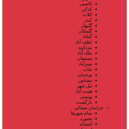
کاشمر
کدکن
کلات
کندر
گلبهار
گلمکان
گناباد
لطف آباد
مزدآوند
ملک آباد
نشتیفان
نصرآباد
نقاب
نوخندان
نیشابور
نیل شهر
همت آباد
یونسی
بازگشت
خراسان شمالی
تمام شهر‌ها
بجنورد
آشخانه