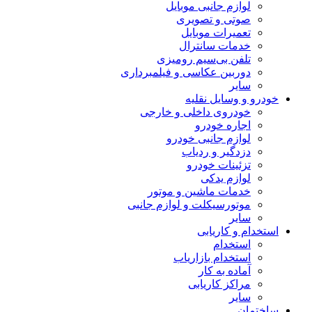
لوازم جانبی موبایل
صوتی و تصویری
تعمیرات موبایل
خدمات سانترال
تلفن بی‌سیم رومیزی
دوربین عکاسی و فیلمبرداری
سایر
خودرو و وسایل نقلیه
خودروی داخلی و خارجی
اجاره خودرو
لوازم جانبی خودرو
دزدگیر و ردیاب
تزئینات خودرو
لوازم یدکی
خدمات ماشین و موتور
موتورسیکلت و لوازم جانبی
سایر
استخدام و کاریابی
استخدام
استخدام بازاریاب
آماده به کار
مراکز کاریابی
سایر
ساختمان