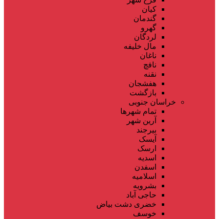
کیان
گندمان
گهرو
لردگان
مال خلیفه
ناغان
نافچ
نقنه
هفشجان
بازگشت
خراسان جنوبی
تمام شهر‌ها
آرین شهر
بیرجند
آیسک
ارسک
اسدیه
اسفدن
اسلامیه
بشرویه
حاجی آباد
خضری دشت بیاض
خوسف