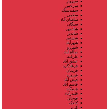
سبزوار
سرخس
سفیدسنگ
سلامی
سلطان آباد
سنگان
شادمهر
شاندیز
ششتمد
شهرآباد
شهرزو
صالح آباد
طرقبه
عشق آباد
فرهادگرد
فریمان
فیروزه
فیض آباد
قاسم آباد
قدمگاه
قلندرآباد
قوچان
کاخک
کاریز