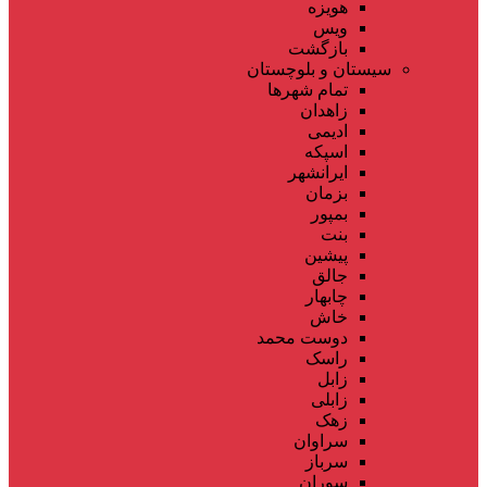
هویزه
ویس
بازگشت
سیستان و بلوچستان
تمام شهر‌ها
زاهدان
ادیمی
اسپکه
ایرانشهر
بزمان
بمپور
بنت
پیشین
جالق
چابهار
خاش
دوست محمد
راسک
زابل
زابلی
زهک
سراوان
سرباز
سوران