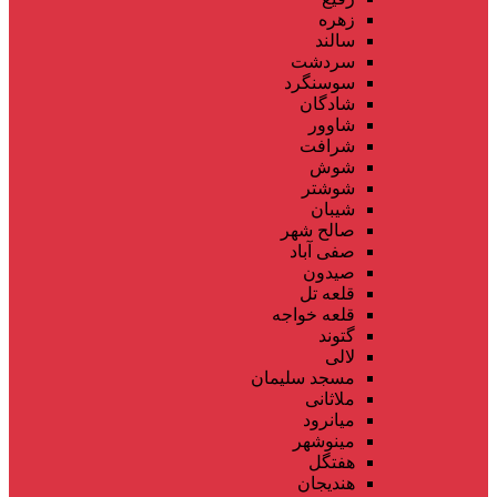
زهره
سالند
سردشت
سوسنگرد
شادگان
شاوور
شرافت
شوش
شوشتر
شیبان
صالح شهر
صفی آباد
صیدون
قلعه تل
قلعه خواجه
گتوند
لالی
مسجد سلیمان
ملاثانی
میانرود
مینوشهر
هفتگل
هندیجان