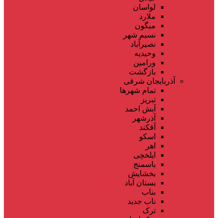
لواسان
ملارد
میگون
نسیم شهر
نصیرآباد
وحیدیه
ورامین
بازگشت
آذربایجان شرقی
تمام شهر‌ها
تبریز
آبش احمد
آذرشهر
آقکند
اسکو
اهر
ایلخچی
باسمنج
بخشایش
بستان آباد
بناب
ناب جدید
ترک