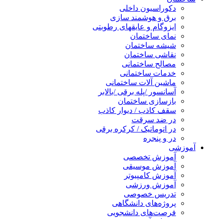
دکوراسیون داخلی
برق و هوشمند سازی
ایزوگام و عایقهای رطوبتی
نمای ساختمان
شیشه ساختمان
نقاشی ساختمان
مصالح ساختمانی
خدمات ساختمانی
ماشین آلات ساختمانی
آسانسور /پله برقی /بالابر
بازسازی ساختمان
سقف کاذب / دیوار کاذب
در ضد سرقت
در اتوماتیک / کرکره برقی
در و پنجره
آموزشی
آموزش تخصصی
آموزش موسیقی
آموزش کامپیوتر
آموزش ورزشی
تدریس خصوصی
پروژه‌های دانشگاهی
فرصت‌های دانشجویی