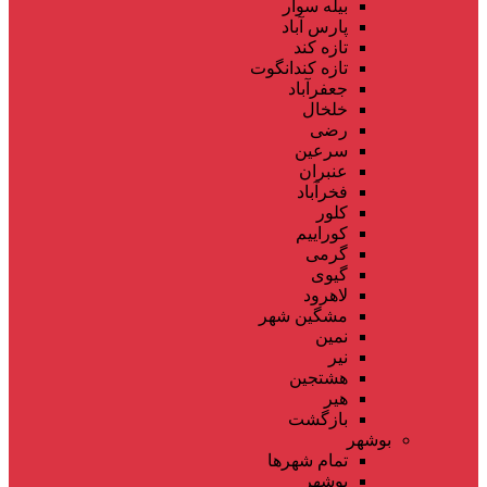
بیله سوار
پارس آباد
تازه کند
تازه کندانگوت
جعفرآباد
خلخال
رضی
سرعین
عنبران
فخرآباد
کلور
کوراییم
گرمی
گیوی
لاهرود
مشگین شهر
نمین
نیر
هشتجین
هیر
بازگشت
بوشهر
تمام شهر‌ها
بوشهر