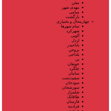
مجن
مهدی شهر
میامی
بازگشت
چهارمحال و بختیاری
تمام شهر‌ها
شهرکرد
آلونی
اردل
باباحیدر
بروجن
بلداجی
بن
جونقان
چلگرد
سامان
سفیددشت
سودجان
سورشجان
شلمزار
طاقانک
فارسان
فرادبنه
فرخ شهر