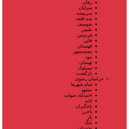
زهان
سرایان
سربیشه
سه قلعه
شوسف
طبس
فردوس
قاین
قهستان
محمدشهر
مود
نهبندان
نیمبلوک
بازگشت
خراسان رضوی
تمام شهر‌ها
مشهد
احمدآباد صولت
انابد
باجگیران
باخرز
بار
بایگ
بجستان