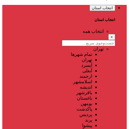
انتخاب استان
انتخاب استان
انتخاب همه
×
تهران
تمام شهر‌ها
تهران
آبسرد
آبعلی
ارجمند
اسلامشهر
اندیشه
باقرشهر
باغستان
بومهن
پاکدشت
پردیس
پرند
پیشوا