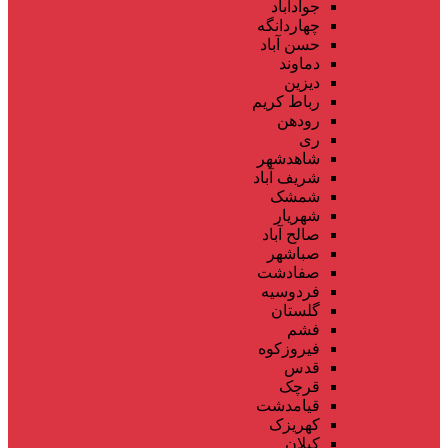
جوادآباد
چهاردانگه
حسن آباد
دماوند
دیزین
رباط کریم
رودهن
ری
شاهدشهر
شریف آباد
شمشک
شهریار
صالح آباد
صباشهر
صفادشت
فردوسیه
گلستان
فشم
فیروزکوه
قدس
قرچک
قیامدشت
کهریزک
کیلان