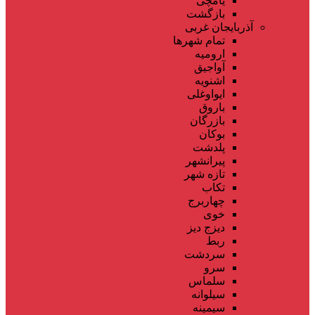
یامچی
بازگشت
آذربایجان غربی
تمام شهر‌ها
ارومیه
آواجیق
اشنویه
ایواوغلی
باروق
بازرگان
بوکان
پلدشت
پیرانشهر
تازه شهر
تکاب
چهاربرج
خوی
دیزج دیز
ربط
سردشت
سرو
سلماس
سیلوانه
سیمینه