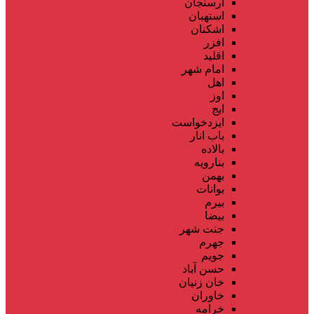
ارسنجان
استهبان
اشکنان
افزر
اقلید
امام شهر
اهل
اوز
ایج
ایزدخواست
باب انار
بالاده
بنارویه
بهمن
بوانات
بیرم
بیضا
جنت شهر
جهرم
جویم
حسن آباد
خان زنیان
خاوران
خرامه