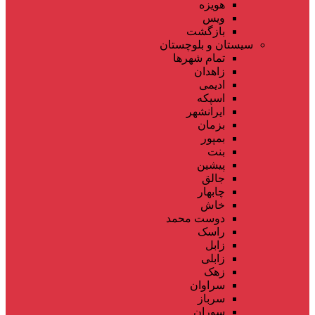
هویزه
ویس
بازگشت
سیستان و بلوچستان
تمام شهر‌ها
زاهدان
ادیمی
اسپکه
ایرانشهر
بزمان
بمپور
بنت
پیشین
جالق
چابهار
خاش
دوست محمد
راسک
زابل
زابلی
زهک
سراوان
سرباز
سوران