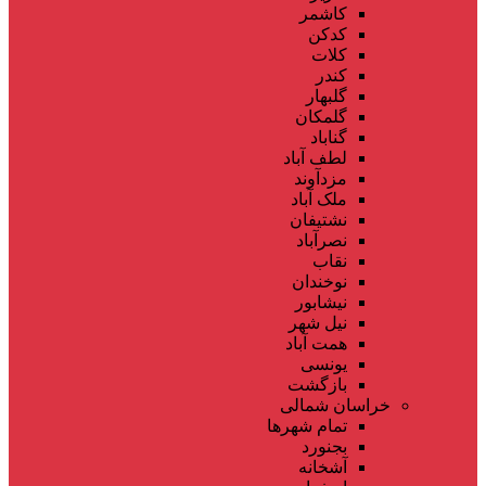
کاشمر
کدکن
کلات
کندر
گلبهار
گلمکان
گناباد
لطف آباد
مزدآوند
ملک آباد
نشتیفان
نصرآباد
نقاب
نوخندان
نیشابور
نیل شهر
همت آباد
یونسی
بازگشت
خراسان شمالی
تمام شهر‌ها
بجنورد
آشخانه