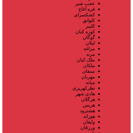
عجب شیر
قره آغاج
کشکسرای
کلوانق
کلیبر
کوزه کنان
گوگان
لیلان
مراغه
مرند
ملک کیان
ملکان
ممقان
مهربان
میانه
نظرکهریزی
هادی شهر
هرگلان
هریس
هشترود
هوراند
وایقان
ورزقان