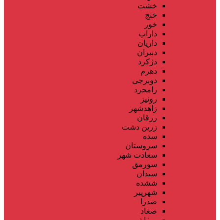
خشت
خنج
خور
داراب
داریان
دبیران
دژکرد
دهرم
دوبرجی
رامجرد
رونیز
زاهدشهر
زرقان
زرین دشت
سده
سروستان
سعادت شهر
سورمق
سیدان
ششده
شهرپیر
صدرا
صغاد