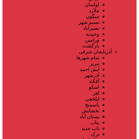
لواسان
ملارد
میگون
نسیم شهر
نصیرآباد
وحیدیه
ورامین
بازگشت
آذربایجان شرقی
تمام شهر‌ها
تبریز
آبش احمد
آذرشهر
آقکند
اسکو
اهر
ایلخچی
باسمنج
بخشایش
بستان آباد
بناب
ناب جدید
ترک