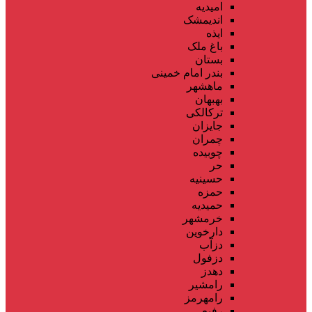
امیدیه
اندیمشک
ایذه
باغ ملک
بستان
بندر امام خمینی
ماهشهر
بهبهان
ترکالکی
جایزان
چمران
چوبیده
حر
حسینیه
حمزه
حمیدیه
خرمشهر
دارخوین
دزآب
دزفول
دهدز
رامشیر
رامهرمز
رفیع