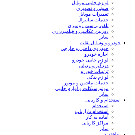
لوازم جانبی موبایل
صوتی و تصویری
تعمیرات موبایل
خدمات سانترال
تلفن بی‌سیم رومیزی
دوربین عکاسی و فیلمبرداری
سایر
خودرو و وسایل نقلیه
خودروی داخلی و خارجی
اجاره خودرو
لوازم جانبی خودرو
دزدگیر و ردیاب
تزئینات خودرو
لوازم یدکی
خدمات ماشین و موتور
موتورسیکلت و لوازم جانبی
سایر
استخدام و کاریابی
استخدام
استخدام بازاریاب
آماده به کار
مراکز کاریابی
سایر
ساختمان