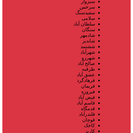
سبزوار
سرخس
سفیدسنگ
سلامی
سلطان آباد
سنگان
شادمهر
شاندیز
ششتمد
شهرآباد
شهرزو
صالح آباد
طرقبه
عشق آباد
فرهادگرد
فریمان
فیروزه
فیض آباد
قاسم آباد
قدمگاه
قلندرآباد
قوچان
کاخک
کاریز