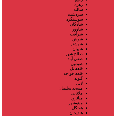
زهره
سالند
سردشت
سوسنگرد
شادگان
شاوور
شرافت
شوش
شوشتر
شیبان
صالح شهر
صفی آباد
صیدون
قلعه تل
قلعه خواجه
گتوند
لالی
مسجد سلیمان
ملاثانی
میانرود
مینوشهر
هفتگل
هندیجان