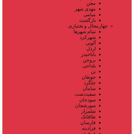
مجن
مهدی شهر
میامی
بازگشت
چهارمحال و بختیاری
تمام شهر‌ها
شهرکرد
آلونی
اردل
باباحیدر
بروجن
بلداجی
بن
جونقان
چلگرد
سامان
سفیددشت
سودجان
سورشجان
شلمزار
طاقانک
فارسان
فرادبنه
فرخ شهر