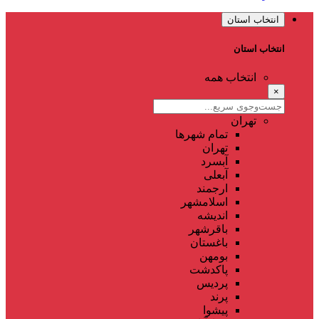
انتخاب استان
انتخاب استان
انتخاب همه
×
تهران
تمام شهر‌ها
تهران
آبسرد
آبعلی
ارجمند
اسلامشهر
اندیشه
باقرشهر
باغستان
بومهن
پاکدشت
پردیس
پرند
پیشوا