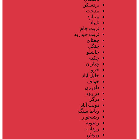
بردسکن
بیدخت
بینالود
تایباد
تربت جام
تربت حیدریه
جغتای
جنگل
چاشلو
چکنه
چناران
خرو
خلیل آباد
خواف
داورزن
در رود
درگز
دولت آباد
رباط سنگ
رشتخوار
رضویه
روداب
ریوش