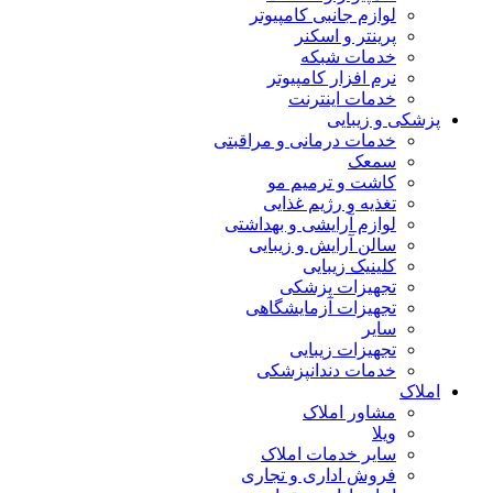
لوازم جانبی کامپیوتر
پرینتر و اسکنر
خدمات شبکه
نرم افزار کامپیوتر
خدمات اینترنت
پزشکی و زیبایی
خدمات درمانی و مراقبتی
سمعک
کاشت و ترمیم مو
تغذیه و رژیم غذایی
لوازم آرایشی و بهداشتی
سالن آرایش و زیبایی
کلینیک زیبایی
تجهیزات پزشکی
تجهیزات آزمایشگاهی
سایر
تجهیزات زیبایی
خدمات دندانپزشکی
املاک
مشاور املاک
ویلا
سایر خدمات املاک
فروش اداری و تجاری