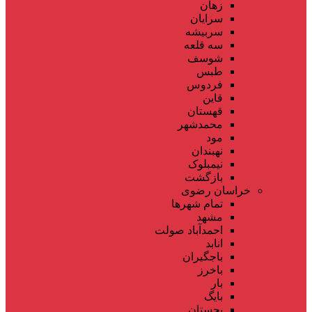
زهان
سرایان
سربیشه
سه قلعه
شوسف
طبس
فردوس
قاین
قهستان
محمدشهر
مود
نهبندان
نیمبلوک
بازگشت
خراسان رضوی
تمام شهر‌ها
مشهد
احمدآباد صولت
انابد
باجگیران
باخرز
بار
بایگ
بجستان