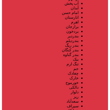
آب پخش
آبدان
امام حسن
انارستان
اهرم
برازجان
بردخون
بندردیر
بندردیلم
بندر ریگ
بندر کنگان
بندر گناوه
بنک
تنگ ارم
جم
چغادک
خارک
خورموج
دالکی
دلوار
ریز
سعدآباد
سیراف