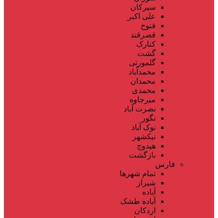
سیرکان
علی اکبر
فنوج
قصرقند
کنارک
گشت
گلمورتی
محمدآباد
محمدان
محمدی
میرجاوه
نصرت آباد
نگور
نوک آباد
نیکشهر
هیدوچ
بازگشت
فارس
تمام شهر‌ها
شیراز
آباده
آباده طشک
اردکان