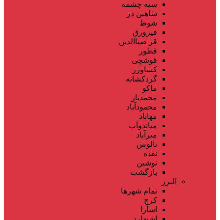
سیه چشمه
شاهین دژ
شوط
فیرورق
قر ضیاالدین
قطور
قوشچی
کشاورز
گردکشانه
ماکو
محمدیار
محمودآباد
مهاباد
میاندوآب
میرآباد
نالوس
نقده
نوشین
بازگشت
البرز
تمام شهر‌ها
کرج
اسارا
اشتهارد