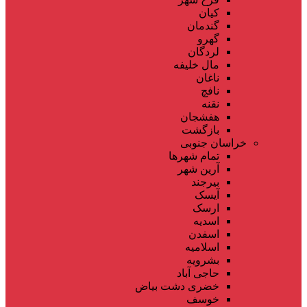
کیان
گندمان
گهرو
لردگان
مال خلیفه
ناغان
نافچ
نقنه
هفشجان
بازگشت
خراسان جنوبی
تمام شهر‌ها
آرین شهر
بیرجند
آیسک
ارسک
اسدیه
اسفدن
اسلامیه
بشرویه
حاجی آباد
خضری دشت بیاض
خوسف