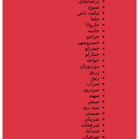
ترکمانچای
تسوج
تیکمه داش
جلفا
خاروانا
خامنه
خراجو
خسروشهر
خضرلو
خمارلو
خواجه
دوزدوزان
زرنق
زنوز
سراب
سردرود
سهند
سیس
سیه رود
شبستر
شربیان
شرفخانه
شندآباد
صوفیان