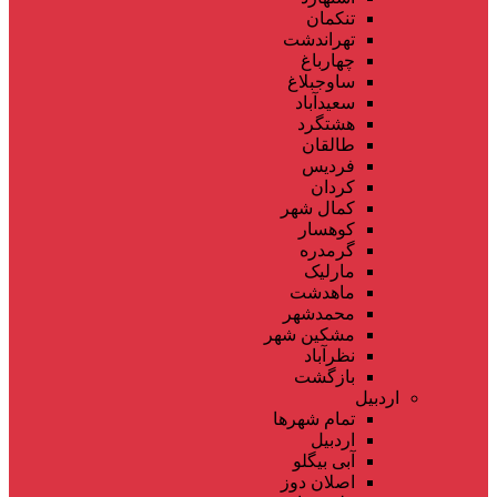
تنکمان
تهراندشت
چهارباغ
ساوجبلاغ
سعیدآباد
هشتگرد
طالقان
فردیس
کردان
کمال شهر
کوهسار
گرمدره
مارلیک
ماهدشت
محمدشهر
مشکین شهر
نظرآباد
بازگشت
اردبیل
تمام شهر‌ها
اردبیل
آبی بیگلو
اصلان دوز