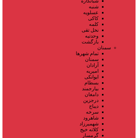
شبانکاره
شنبه
عسلویه
کاکی
کلمه
نخل تقی
وحدتیه
بازگشت
سمنان
تمام شهر‌ها
سمنان
آرادان
امیریه
ایوانکی
بسطام
بیارجمند
دامغان
درجزین
دیباج
سرخه
شاهرود
شهمیرزاد
کلاته خیج
گرمسار