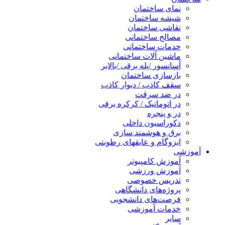
نمای ساختمان
شیشه ساختمان
نقاشی ساختمان
مصالح ساختمانی
خدمات ساختمانی
ماشین آلات ساختمانی
آسانسور /پله برقی /بالابر
بازسازی ساختمان
سقف کاذب / دیوار کاذب
در ضد سرقت
در اتوماتیک / کرکره برقی
در و پنجره
دکوراسیون داخلی
برق و هوشمند سازی
ایزوگام و عایقهای رطوبتی
آموزشی
آموزش کامپیوتر
آموزش ورزشی
تدریس خصوصی
پروژه‌های دانشگاهی
فرصت‌های دانشجویی
خدمات آموزشی
سایر