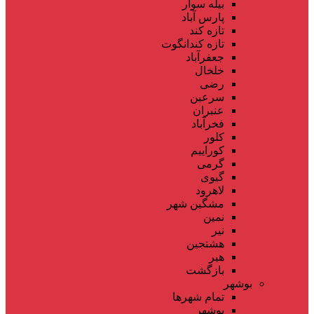
بیله سوار
پارس آباد
تازه کند
تازه کندانگوت
جعفرآباد
خلخال
رضی
سرعین
عنبران
فخرآباد
کلور
کوراییم
گرمی
گیوی
لاهرود
مشگین شهر
نمین
نیر
هشتجین
هیر
بازگشت
بوشهر
تمام شهر‌ها
بوشهر