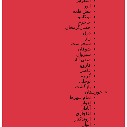
اسفراین
ایور
پیش قلعه
تیتکانلو
جاجرم
حصارگرمخان
درق
راز
سنخواست
شوقان
شیروان
صفی آباد
فاروج
قاضی
گرمه
لوجلی
بازگشت
خوزستان
تمام شهر‌ها
اهواز
آبادان
آغاجاری
اروندکنار
الوان