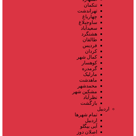
تنکمان
تهراندشت
چهارباغ
ساوجبلاغ
سعیدآباد
هشتگرد
طالقان
فردیس
کردان
کمال شهر
کوهسار
گرمدره
مارلیک
ماهدشت
محمدشهر
مشکین شهر
نظرآباد
بازگشت
اردبیل
تمام شهر‌ها
اردبیل
آبی بیگلو
اصلان دوز