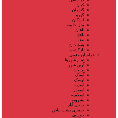
کیان
گندمان
گهرو
لردگان
مال خلیفه
ناغان
نافچ
نقنه
هفشجان
بازگشت
خراسان جنوبی
تمام شهر‌ها
آرین شهر
بیرجند
آیسک
ارسک
اسدیه
اسفدن
اسلامیه
بشرویه
حاجی آباد
خضری دشت بیاض
خوسف