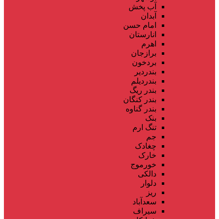
آب پخش
آبدان
امام حسن
انارستان
اهرم
برازجان
بردخون
بندردیر
بندردیلم
بندر ریگ
بندر کنگان
بندر گناوه
بنک
تنگ ارم
جم
چغادک
خارک
خورموج
دالکی
دلوار
ریز
سعدآباد
سیراف