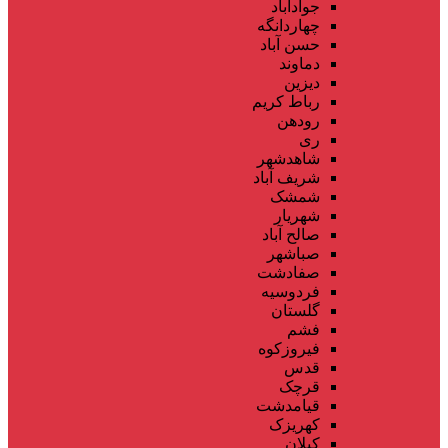
جوادآباد
چهاردانگه
حسن آباد
دماوند
دیزین
رباط کریم
رودهن
ری
شاهدشهر
شریف آباد
شمشک
شهریار
صالح آباد
صباشهر
صفادشت
فردوسیه
گلستان
فشم
فیروزکوه
قدس
قرچک
قیامدشت
کهریزک
کیلان