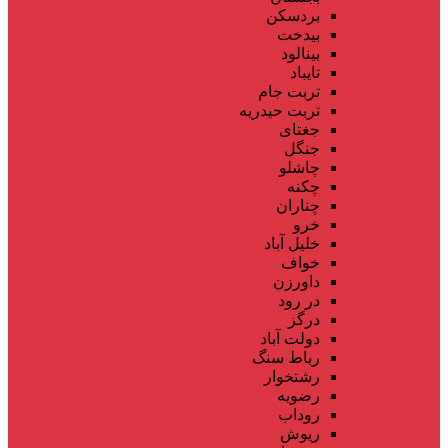
بردسکن
بیدخت
بینالود
تایباد
تربت جام
تربت حیدریه
جغتای
جنگل
چاشلو
چکنه
چناران
خرو
خلیل آباد
خواف
داورزن
در رود
درگز
دولت آباد
رباط سنگ
رشتخوار
رضویه
روداب
ریوش