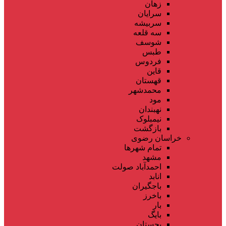
زهان
سرایان
سربیشه
سه قلعه
شوسف
طبس
فردوس
قاین
قهستان
محمدشهر
مود
نهبندان
نیمبلوک
بازگشت
خراسان رضوی
تمام شهر‌ها
مشهد
احمدآباد صولت
انابد
باجگیران
باخرز
بار
بایگ
بجستان