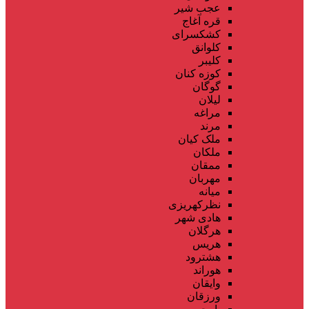
عجب شیر
قره آغاج
کشکسرای
کلوانق
کلیبر
کوزه کنان
گوگان
لیلان
مراغه
مرند
ملک کیان
ملکان
ممقان
مهربان
میانه
نظرکهریزی
هادی شهر
هرگلان
هریس
هشترود
هوراند
وایقان
ورزقان