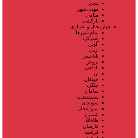
مجن
مهدی شهر
میامی
بازگشت
چهارمحال و بختیاری
تمام شهر‌ها
شهرکرد
آلونی
اردل
باباحیدر
بروجن
بلداجی
بن
جونقان
چلگرد
سامان
سفیددشت
سودجان
سورشجان
شلمزار
طاقانک
فارسان
فرادبنه
فرخ شهر