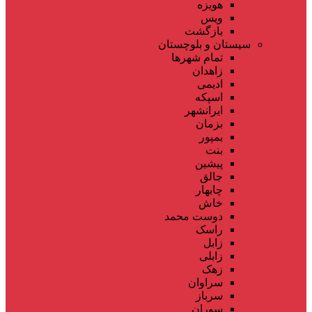
هویزه
ویس
بازگشت
سیستان و بلوچستان
تمام شهر‌ها
زاهدان
ادیمی
اسپکه
ایرانشهر
بزمان
بمپور
بنت
پیشین
جالق
چابهار
خاش
دوست محمد
راسک
زابل
زابلی
زهک
سراوان
سرباز
سوران