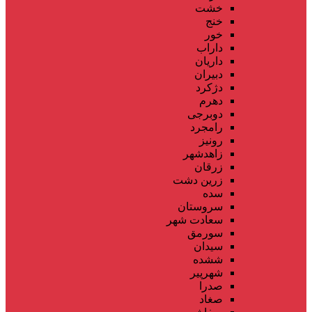
خشت
خنج
خور
داراب
داریان
دبیران
دژکرد
دهرم
دوبرجی
رامجرد
رونیز
زاهدشهر
زرقان
زرین دشت
سده
سروستان
سعادت شهر
سورمق
سیدان
ششده
شهرپیر
صدرا
صغاد