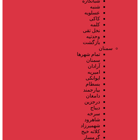
شبانکاره
شنبه
عسلویه
کاکی
کلمه
نخل تقی
وحدتیه
بازگشت
سمنان
تمام شهر‌ها
سمنان
آرادان
امیریه
ایوانکی
بسطام
بیارجمند
دامغان
درجزین
دیباج
سرخه
شاهرود
شهمیرزاد
کلاته خیج
گرمسار