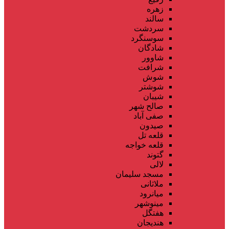
زهره
سالند
سردشت
سوسنگرد
شادگان
شاوور
شرافت
شوش
شوشتر
شیبان
صالح شهر
صفی آباد
صیدون
قلعه تل
قلعه خواجه
گتوند
لالی
مسجد سلیمان
ملاثانی
میانرود
مینوشهر
هفتگل
هندیجان