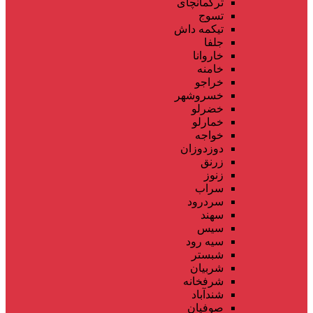
ترکمانچای
تسوج
تیکمه داش
جلفا
خاروانا
خامنه
خراجو
خسروشهر
خضرلو
خمارلو
خواجه
دوزدوزان
زرنق
زنوز
سراب
سردرود
سهند
سیس
سیه رود
شبستر
شربیان
شرفخانه
شندآباد
صوفیان