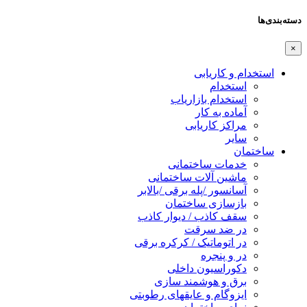
دسته‌بندی‌ها
×
استخدام و کاریابی
استخدام
استخدام بازاریاب
آماده به کار
مراکز کاریابی
سایر
ساختمان
خدمات ساختمانی
ماشین آلات ساختمانی
آسانسور /پله برقی /بالابر
بازسازی ساختمان
سقف کاذب / دیوار کاذب
در ضد سرقت
در اتوماتیک / کرکره برقی
در و پنجره
دکوراسیون داخلی
برق و هوشمند سازی
ایزوگام و عایقهای رطوبتی