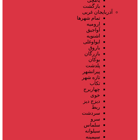
یامچی
بازگشت
آذربایجان غربی
تمام شهر‌ها
ارومیه
آواجیق
اشنویه
ایواوغلی
باروق
بازرگان
بوکان
پلدشت
پیرانشهر
تازه شهر
تکاب
چهاربرج
خوی
دیزج دیز
ربط
سردشت
سرو
سلماس
سیلوانه
سیمینه