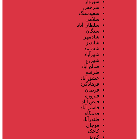
سبزوار
سرخس
سفیدسنگ
سلامی
سلطان آباد
سنگان
شادمهر
شاندیز
ششتمد
شهرآباد
شهرزو
صالح آباد
طرقبه
عشق آباد
فرهادگرد
فریمان
فیروزه
فیض آباد
قاسم آباد
قدمگاه
قلندرآباد
قوچان
کاخک
کاریز