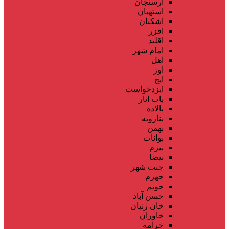
ارسنجان
استهبان
اشکنان
افزر
اقلید
امام شهر
اهل
اوز
ایج
ایزدخواست
باب انار
بالاده
بنارویه
بهمن
بوانات
بیرم
بیضا
جنت شهر
جهرم
جویم
حسن آباد
خان زنیان
خاوران
خرامه