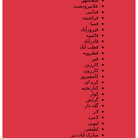
صفاشهر
علامرودشت
فدامی
فراشبند
فسا
فیروزآباد
قائمیه
قادرآباد
قطب آباد
قطرویه
قیر
کارزین
کازرون
کامفیروز
کره ای
کنارتخته
کوار
گراش
گله دار
لار
لامرد
لپویی
لطیفی
مبارک آباد دیز