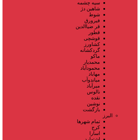
سیه چشمه
شاهین دژ
شوط
فیرورق
قر ضیاالدین
قطور
قوشچی
کشاورز
گردکشانه
ماکو
محمدیار
محمودآباد
مهاباد
میاندوآب
میرآباد
نالوس
نقده
نوشین
بازگشت
البرز
تمام شهر‌ها
کرج
اسارا
اشتهارد