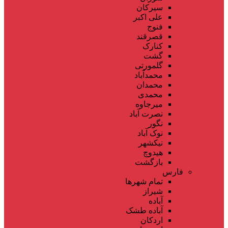
سیرکان
علی اکبر
فنوج
قصرقند
کنارک
گشت
گلمورتی
محمدآباد
محمدان
محمدی
میرجاوه
نصرت آباد
نگور
نوک آباد
نیکشهر
هیدوچ
بازگشت
فارس
تمام شهر‌ها
شیراز
آباده
آباده طشک
اردکان