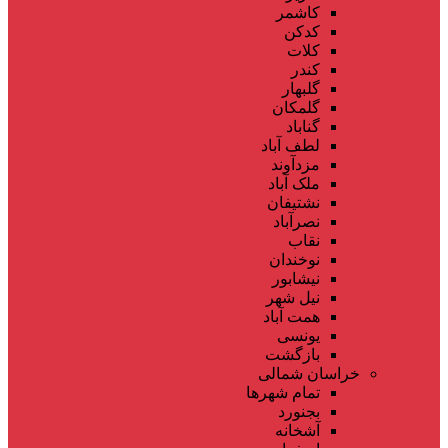
کاشمر
کدکن
کلات
کندر
گلبهار
گلمکان
گناباد
لطف آباد
مزدآوند
ملک آباد
نشتیفان
نصرآباد
نقاب
نوخندان
نیشابور
نیل شهر
همت آباد
یونسی
بازگشت
خراسان شمالی
تمام شهر‌ها
بجنورد
آشخانه