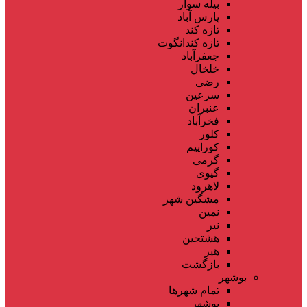
بیله سوار
پارس آباد
تازه کند
تازه کندانگوت
جعفرآباد
خلخال
رضی
سرعین
عنبران
فخرآباد
کلور
کوراییم
گرمی
گیوی
لاهرود
مشگین شهر
نمین
نیر
هشتجین
هیر
بازگشت
بوشهر
تمام شهر‌ها
بوشهر