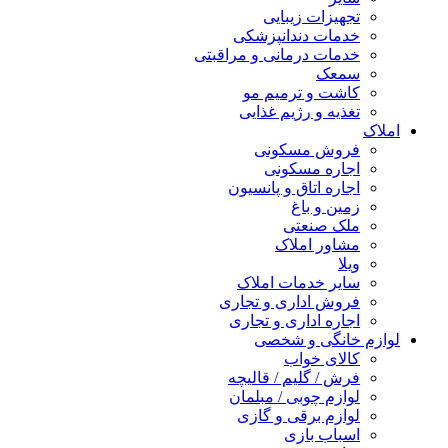
تجهیزات زیبایی
خدمات دندانپزشکی
خدمات درمانی و مراقبتی
سمعک
کاشت و ترمیم مو
تغذیه و رژیم غذایی
املاک
فروش مسکونی
اجاره مسکونی
اجاره اتاق و پانسیون
زمین و باغ
ملک صنعتی
مشاور املاک
ویلا
سایر خدمات املاک
فروش اداری و تجاری
اجاره اداری و تجاری
لوازم خانگی و شخصی
کالای خواب
فرش / گلیم / قالیچه
لوازم چوبی / مبلمان
لوازم برقی و گازی
اسباب بازی