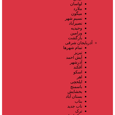
لواسان
ملارد
میگون
نسیم شهر
نصیرآباد
وحیدیه
ورامین
بازگشت
آذربایجان شرقی
تمام شهر‌ها
تبریز
آبش احمد
آذرشهر
آقکند
اسکو
اهر
ایلخچی
باسمنج
بخشایش
بستان آباد
بناب
ناب جدید
ترک