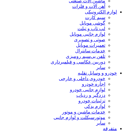
ماشین آلات صنعتی
آهن آلات و فلزات
لوازم الکترونیکی
سیم کارت
گوشی موبایل
لپ تاپ و تبلت
لوازم جانبی موبایل
صوتی و تصویری
تعمیرات موبایل
خدمات سانترال
تلفن بی‌سیم رومیزی
دوربین عکاسی و فیلمبرداری
سایر
خودرو و وسایل نقلیه
خودروی داخلی و خارجی
اجاره خودرو
لوازم جانبی خودرو
دزدگیر و ردیاب
تزئینات خودرو
لوازم یدکی
خدمات ماشین و موتور
موتورسیکلت و لوازم جانبی
سایر
متفرقه