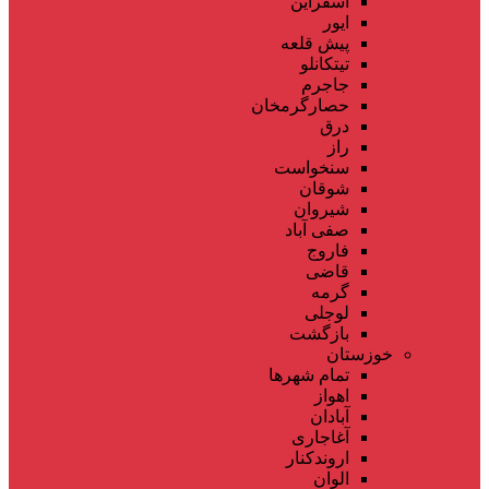
اسفراین
ایور
پیش قلعه
تیتکانلو
جاجرم
حصارگرمخان
درق
راز
سنخواست
شوقان
شیروان
صفی آباد
فاروج
قاضی
گرمه
لوجلی
بازگشت
خوزستان
تمام شهر‌ها
اهواز
آبادان
آغاجاری
اروندکنار
الوان