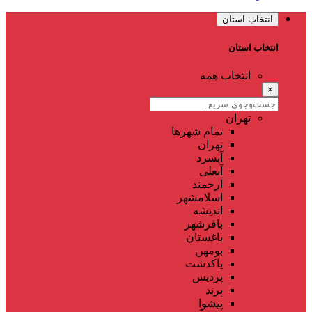
انتخاب استان
انتخاب استان
انتخاب همه
×
تهران
تمام شهر‌ها
تهران
آبسرد
آبعلی
ارجمند
اسلامشهر
اندیشه
باقرشهر
باغستان
بومهن
پاکدشت
پردیس
پرند
پیشوا