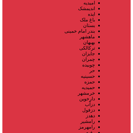
امیدیه
اندیمشک
ایذه
باغ ملک
بستان
بندر امام خمینی
ماهشهر
بهبهان
ترکالکی
جایزان
چمران
چوبیده
حر
حسینیه
حمزه
حمیدیه
خرمشهر
دارخوین
دزآب
دزفول
دهدز
رامشیر
رامهرمز
رفیع