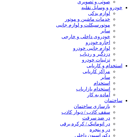
صوتی و تصویری
خودرو و وسایل نقلیه
لوازم یدکی
خدمات ماشین و موتور
موتورسیکلت و لوازم جانبی
سایر
خودروی داخلی و خارجی
اجاره خودرو
لوازم جانبی خودرو
دزدگیر و ردیاب
تزئینات خودرو
استخدام و کاریابی
مراکز کاریابی
سایر
استخدام
استخدام بازاریاب
آماده به کار
ساختمان
بازسازی ساختمان
سقف کاذب / دیوار کاذب
در ضد سرقت
در اتوماتیک / کرکره برقی
در و پنجره
دکوراسیون داخلی