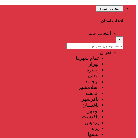
انتخاب استان
انتخاب استان
انتخاب همه
×
تهران
تمام شهر‌ها
تهران
آبسرد
آبعلی
ارجمند
اسلامشهر
اندیشه
باقرشهر
باغستان
بومهن
پاکدشت
پردیس
پرند
پیشوا