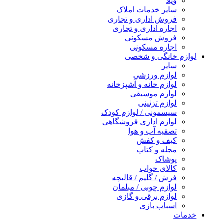
ویلا
سایر خدمات املاک
فروش اداری و تجاری
اجاره اداری و تجاری
فروش مسکونی
اجاره مسکونی
لوازم خانگی و شخصی
سایر
لوازم ورزشی
لوازم خانه و آشپزخانه
لوازم موسیقی
لوازم تزئینی
سیسمونی / لوازم کودک
لوازم اداری فروشگاهی
تصفیه آب و هوا
کیف و کفش
مجله و کتاب
پوشاک
کالای خواب
فرش / گلیم / قالیچه
لوازم چوبی / مبلمان
لوازم برقی و گازی
اسباب بازی
خدمات