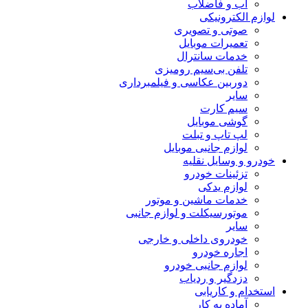
آب و فاضلاب
لوازم الکترونیکی
صوتی و تصویری
تعمیرات موبایل
خدمات سانترال
تلفن بی‌سیم رومیزی
دوربین عکاسی و فیلمبرداری
سایر
سیم کارت
گوشی موبایل
لپ تاپ و تبلت
لوازم جانبی موبایل
خودرو و وسایل نقلیه
تزئینات خودرو
لوازم یدکی
خدمات ماشین و موتور
موتورسیکلت و لوازم جانبی
سایر
خودروی داخلی و خارجی
اجاره خودرو
لوازم جانبی خودرو
دزدگیر و ردیاب
استخدام و کاریابی
آماده به کار