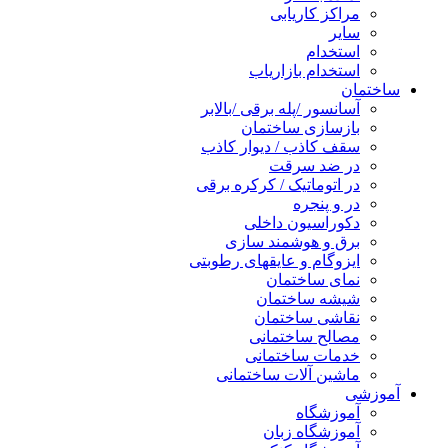
مراکز کاریابی
سایر
استخدام
استخدام بازاریاب
ساختمان
آسانسور /پله برقی /بالابر
بازسازی ساختمان
سقف کاذب / دیوار کاذب
در ضد سرقت
در اتوماتیک / کرکره برقی
در و پنجره
دکوراسیون داخلی
برق و هوشمند سازی
ایزوگام و عایقهای رطوبتی
نمای ساختمان
شیشه ساختمان
نقاشی ساختمان
مصالح ساختمانی
خدمات ساختمانی
ماشین آلات ساختمانی
آموزشی
آموزشگاه
آموزشگاه زبان