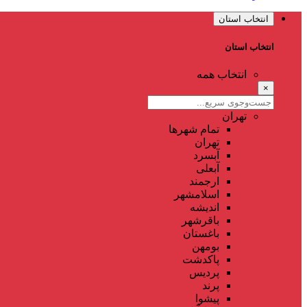
انتخاب استان
انتخاب استان
انتخاب همه
×
تهران
تمام شهر‌ها
تهران
آبسرد
آبعلی
ارجمند
اسلامشهر
اندیشه
باقرشهر
باغستان
بومهن
پاکدشت
پردیس
پرند
پیشوا